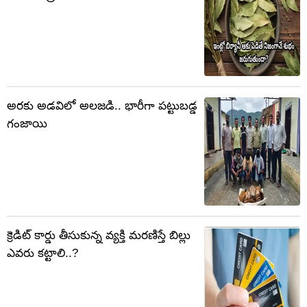
అరకు అడవిలో అలజడి.. భారీగా పట్టుబడ్డ
గంజాయి
క్రెడిట్ కార్డు తీసుకున్న వ్యక్తి మరణిస్తే బిల్లు
ఎవరు కట్టాలి..?