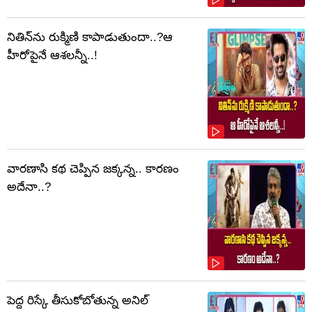
నితిన్‌ను రుక్మిణి కాపాడుతుందా..?ఆ
హీరోపైనే ఆశలన్నీ..!
వారణాసి కథ చెప్పిన జక్కన్న.. కారణం
అదేనా..?
పెద్ద రిస్కే తీసుకోబోతున్న అనిల్