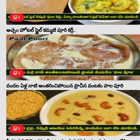
5
అచ్చం హోటల్ స్టైల్ కమ్మటి పూరి కర్రీ..
5
వందల ఏళ్ల నాటి అంతరించిపోయిన ప్రాచీన వంటకం పాల పూరి
5