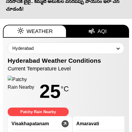
నీరసానికి బైబై.. కమ్మటి అటుకుల పెసరపప్పు పాయసం ఇలా చేసి
చూడండి!
WEATHER
AQI
Hyderabad
Weather Conditions
Current Temperature Level
25
°C
Patchy Rain Nearby
Visakhapatanam
Amaravati