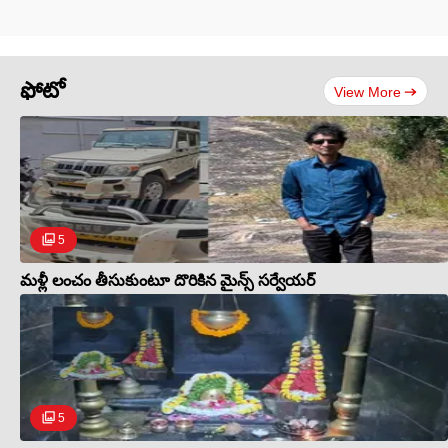
ఫోటో
View More
5
మళ్లీ లంచం తీసుకుంటూ దొరికిన మైన్స్ సర్వేయర్
5