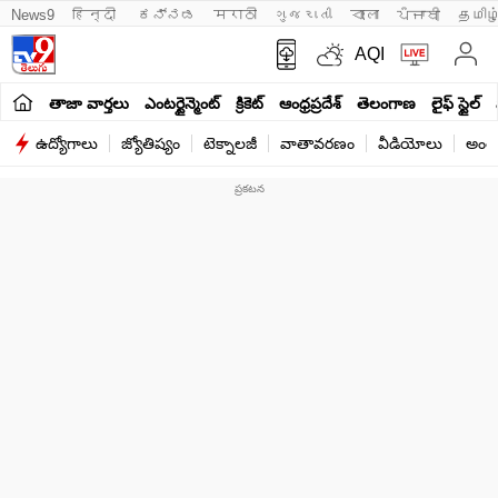
News9
हिन्दी 
ಕನ್ನಡ
मराठी
ગુજરાતી
বাংলা
ਪੰਜਾਬੀ
தமிழ
AQI
తాజా వార్తలు
ఎంటర్టైన్మెంట్
క్రికెట్
ఆంధ్రప్రదేశ్
తెలంగాణ
లైఫ్ స్టైల్
ఉద్యోగాలు
జ్యోతిష్యం
టెక్నాలజీ
వాతావరణం
వీడియోలు
అంతర