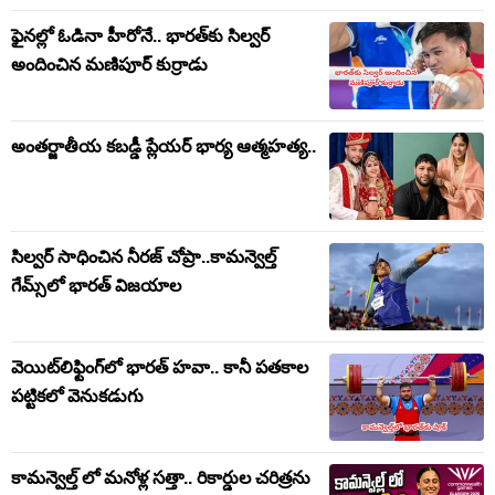
ఫైనల్లో ఓడినా హీరోనే.. భారత్‌కు సిల్వర్
అందించిన మణిపూర్ కుర్రాడు
అంతర్జాతీయ కబడ్డీ ప్లేయర్ భార్య ఆత్మహత్య..
సిల్వర్ సాధించిన నీరజ్ చోప్రా..కామన్వెల్త్
గేమ్స్‌లో భారత్ విజయాల
వెయిట్‌లిఫ్టింగ్‌లో భారత్ హవా.. కానీ పతకాల
పట్టికలో వెనుకడుగు
కామన్వెల్త్ లో మనోళ్ల సత్తా.. రికార్డుల చరిత్రను