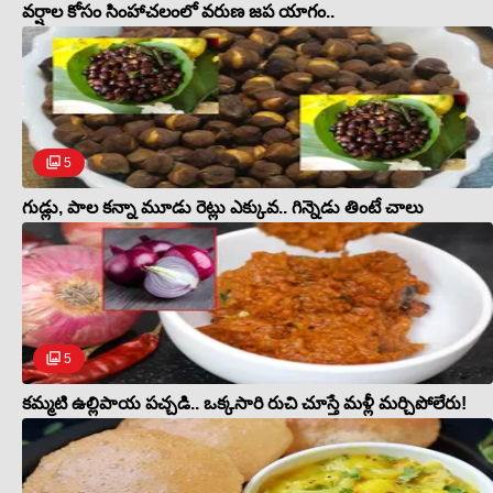
వర్షాల కోసం సింహాచలంలో వరుణ జప యాగం..
5
గుడ్లు, పాల కన్నా మూడు రెట్లు ఎక్కువ.. గిన్నెడు తింటే చాలు
5
కమ్మటి ఉల్లిపాయ పచ్చడి.. ఒక్కసారి రుచి చూస్తే మళ్లీ మర్చిపోలేరు!