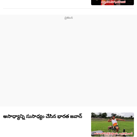
అసాధ్యాన్ని సుసాధ్యం చేసిన భారత జవాన్