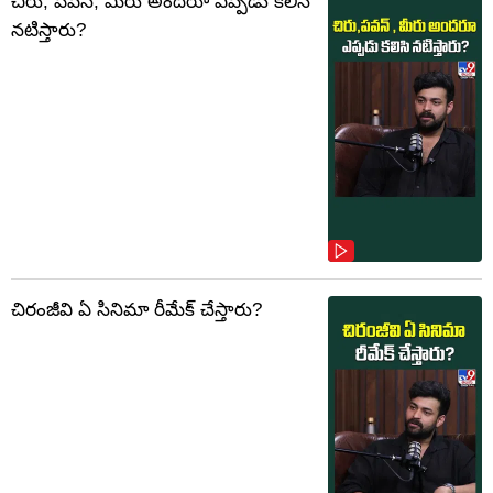
చిరు, పవన్, మీరు అందరూ ఎప్పడు కలిసి
నటిస్తారు?
చిరంజీవి ఏ సినిమా రీమేక్ చేస్తారు?