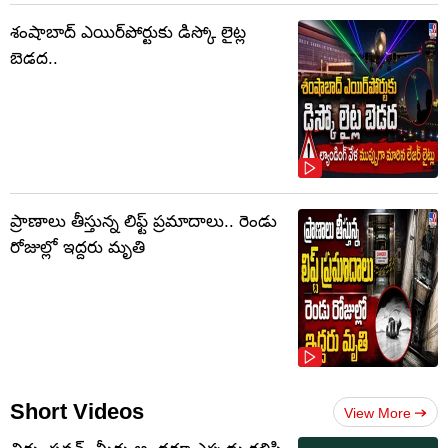
శంషాబాద్ ఎయిర్‌పోర్టుకు డిస్కో లైట్ల
బెడద..
ప్రాణాలు తీస్తున్న లిఫ్ట్‌ ప్రమాదాలు.. రెండు
రోజుల్లో ఇద్దరు మృతి
Short Videos
View More