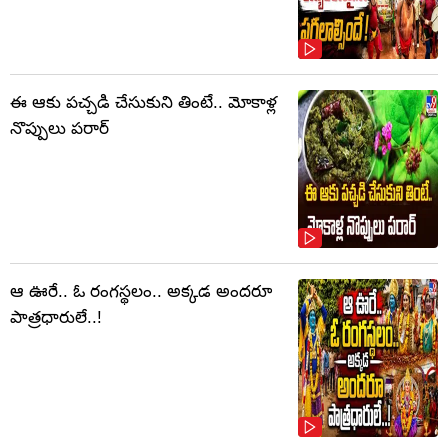
ఈ ఆకు పచ్చడి చేసుకుని తింటే.. మోకాళ్ల
నొప్పులు పరార్‌
ఆ ఊరే.. ఓ రంగస్థలం.. అక్కడ అందరూ
పాత్రధారులే..!