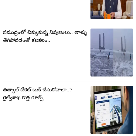
సముద్రంలో చిక్కుకున్న నిపుణులు.. తాళ్ళు
తెగిపోవడంతో కలకలం..
తత్కాల్ టికెట్ బుక్ చేసుకోవాలా..?
రైల్వేశాఖ కొత్త రూల్స్