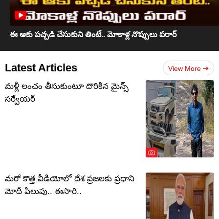
ఈ ఆకు పచ్చడి చేసుకుని తింటే.. మోకాళ్ల నొప్పులు పరార్‌
Latest Articles
View More
మళ్లీ లంచం తీసుకుంటూ దొరికిన మైన్స్
సర్వేయర్
మరో కొత్త వీడియోలో దేశ ప్రజలకు ప్రధాని
మోదీ పిలుపు.. ఈసారి..