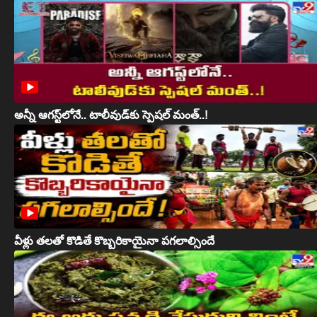
అన్నీ ఆగస్ట్‌లోనే.. టాలీవుడ్‌కు స్పెషల్ మంత్..!
వీళ్లు తలతో కొడితే కొబ్బరికాయైనా పగలాల్సిందే