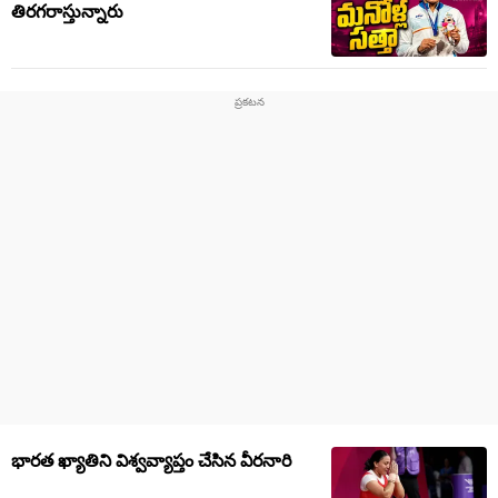
తిరగరాస్తున్నారు
భారత ఖ్యాతిని విశ్వవ్యాప్తం చేసిన వీరనారి