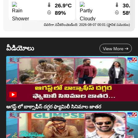
26.9°C
30.5°
89%
58%
చివరిగా నవీకరించబడింది: 2026-08-07 00:01 (స్థానిక సమయం)
వీడియోలు
View More
ఆగస్ట్ లో బాక్సాఫీస్ దగ్గర ఫ్యామిలీ సినిమాల జాతర