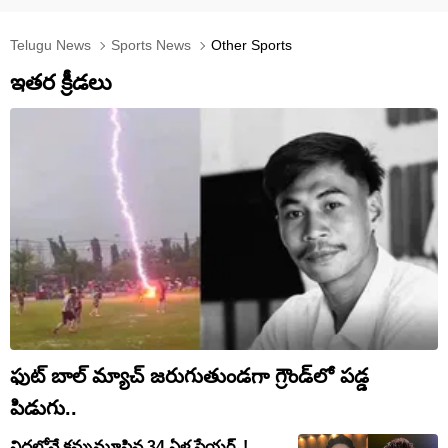
Telugu News
Sports News
Other Sports
ఇతర క్రీడలు
ఫుట్ బాల్ మ్యాచ్ జరుగుతుండగా గ్రౌండ్‌లో పడ్డ
పిడుగు..
నిద్రలోనే కన్నుమూసిన 34 ఏళ్ల ప్లేయర్..!