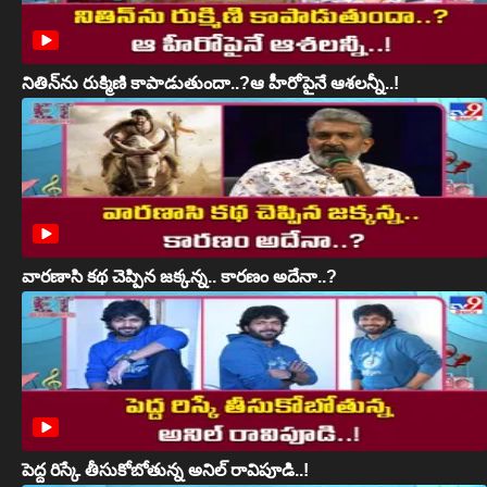
నితిన్‌ను రుక్మిణి కాపాడుతుందా..?ఆ హీరోపైనే ఆశలన్నీ..!
వారణాసి కథ చెప్పిన జక్కన్న.. కారణం అదేనా..?
పెద్ద రిస్కే తీసుకోబోతున్న అనిల్ రావిపూడి..!