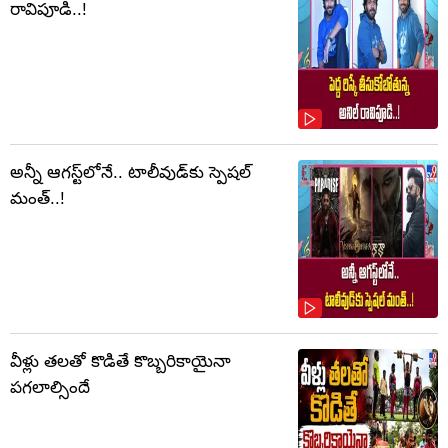
రావిపూడి..!
అన్నీ ఆగస్ట్‌లోనే.. టాలీవుడ్‌కు స్పెషల్
మంత్..!
వీళ్లు తలతో కొడితే కొబ్బరికాయైనా
పగలాల్సిందే