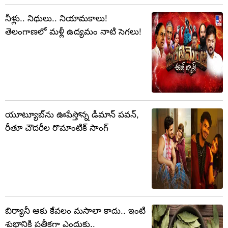
నీళ్లు.. నిధులు.. నియామకాలు!
తెలంగాణలో మళ్లీ ఉద్యమం నాటి సెగలు!
యూట్యూబ్‌ను ఊపేస్తోన్న డీమాన్ పవన్,
రీతూ చౌదరీల రొమాంటిక్ సాంగ్
బిర్యానీ ఆకు కేవలం మసాలా కాదు.. ఇంటి
శుభానికి ప్రతీకగా ఎందుకు..