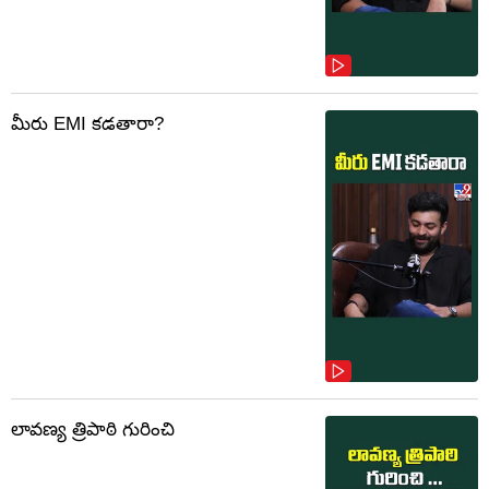
మీరు EMI కడతారా?
లావణ్య త్రిపాఠి గురించి