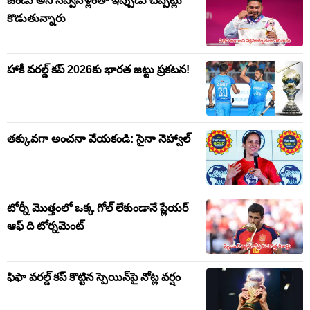
జండు అని నవ్వినోళ్లంతా ఇప్పుడు చప్పట్లు
కొడుతున్నారు
హాకీ వరల్డ్ కప్ 2026కు భారత జట్టు ప్రకటన!
తక్కువగా అంచనా వేయకండి: సైనా నెహ్వాల్
టోర్నీ మొత్తంలో ఒక్క గోల్ లేకుండానే ప్లేయర్
ఆఫ్ ది టోర్నమెంట్
ఫిఫా వరల్డ్ కప్ కొట్టిన స్పెయిన్‌పై నోట్ల వర్షం