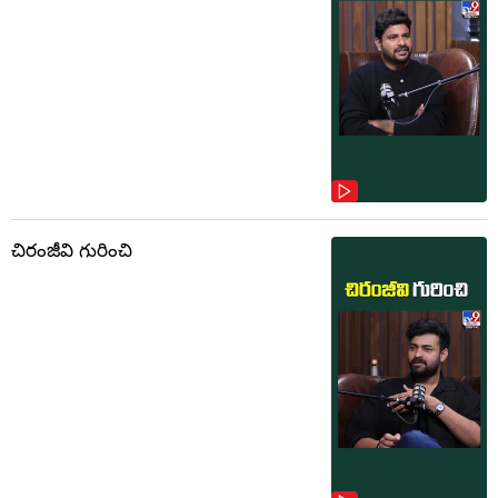
చిరంజీవి గురించి