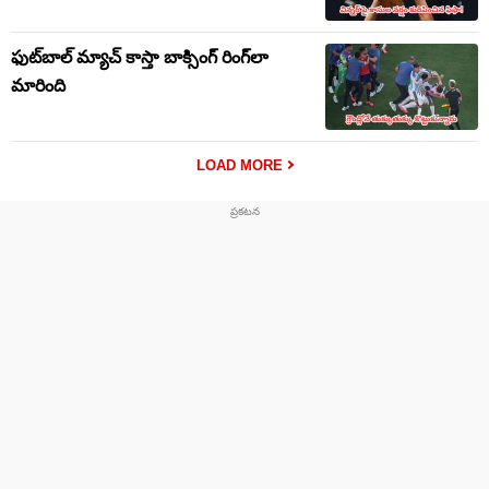
ఫుట్‌బాల్ మ్యాచ్ కాస్తా బాక్సింగ్ రింగ్‌లా
మారింది
LOAD MORE