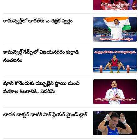
కామన్వెల్త్‌లో భారత్‌కు చారిత్రక స్వర్ణం
కామన్వెల్త్ గేమ్స్‌లో విజయనగరం కుర్రాడి
సంచలనం
షూస్ కొనేందుకు డబ్బుల్లేని స్థాయి నుంచి
పతకాల శిఖరానికి.. ఎవరీమె
భారత బాక్సర్ ధాటికి పాక్ ప్లేయర్ మైండ్ బ్లాక్