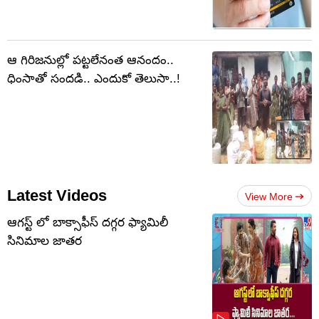
ఆ గిరిజనుల్లో పట్టలేనంత ఆనందం..
ధింసాతో సందడి.. ఎందుకో తెలుసా..!
Latest Videos
View More
ఆగస్ట్ లో బాక్సాఫీస్ దగ్గర ఫ్యామిలీ
సినిమాల జాతర