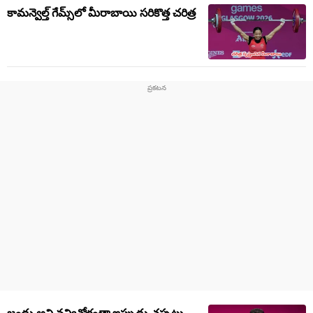
కామన్వెల్త్ గేమ్స్‌లో మీరాబాయి సరికొత్త చరిత్ర