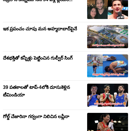
ఇక ప్రపంచం చూపు మన అహ్మదాబాద్‌పైనే
దేశభక్తితో కన్నీళ్లు పెట్టించిన గుల్వీర్ సింగ్
39 పతకాలతో టాప్-4లోకి దూసుకెళ్లిన
టీమిండియా
గోల్డ్ చేజారినా గర్వంగా నిలిచిన లవ్లీనా