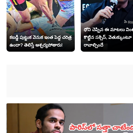
ధోని చెప్పిన ఈ మాటలు వింటే
కబడ్డీ పుట్టుక వెనుక ఇంత పెద్ద చరిత్ర
కొట్టిన సక్సెస్, వెతుక్కుంటూ
ఉందా? తెలిస్తే ఆశ్చర్యపోతారు!
రావాల్సిందే