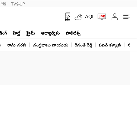
नी9
TV9-UP
AQI
ండింగ్
హెల్త్‌
క్రైమ్
ఆధ్యాత్మికం
పాలిటిక్స్‌
్
రామ్ చ‌ర‌ణ్‌
చంద్రబాబు నాయుడు
రేవంత్ రెడ్డి
పవన్ కళ్యాణ్
నరేంద