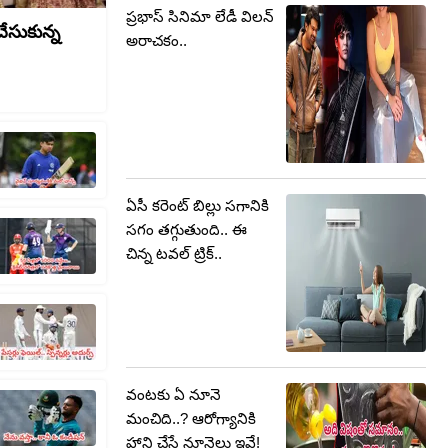
ప్రభాస్ సినిమా లేడీ విలన్
చేసుకున్న
అరాచకం..
ఏసీ కరెంట్ బిల్లు సగానికి
సగం తగ్గుతుంది.. ఈ
చిన్న టవల్ ట్రిక్..
వంటకు ఏ నూనె
మంచిది..? ఆరోగ్యానికి
హాని చేసే నూనెలు ఇవే!