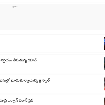
 నిర్ణయం తీసుకున్న రహానే
ెవుల్లో మోగుతున్నాయన్న జైస్వాల్
యాపై ఇర్ఫాన్ పఠాన్ ఫైర్