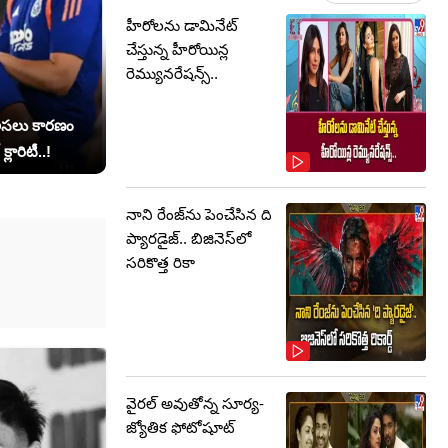
హీరోలను డామినేట్
చేస్తున్న హీరోయిన్ల
రెమ్యునరేషన్స్..
 అసలు కారణం
్లారిటీ..!
నాని రేంజ్‌ను పెంచేసిన ది
ప్యారడైజ్.. బిజినెస్‌లో
సరికొత్త రికా
వైరల్ అవుతోన్న సూర్య-
జ్యోతిక ఫోటోషూట్