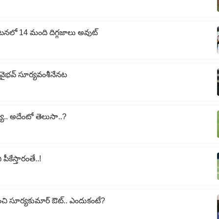
యటనలో 14 మంది దిగ్గజాలు అవుట్
ేది వైభవ్ సూర్యవంశీనేనట
్యా.. అదేంటో తెలుసా..?
కేస్తారంతే..!
చి సూర్యకుమార్ ఔట్.. ఎందుకంటే?