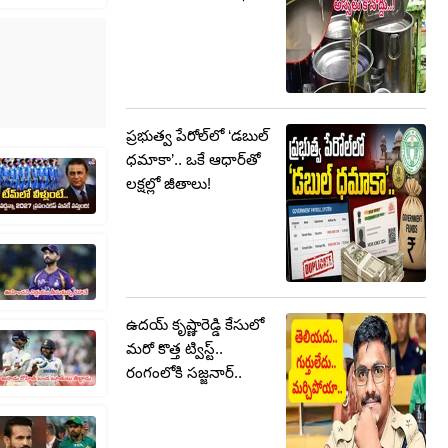
ప్రభుత్వ పేరోల్‌లో ‘డబుల్
ధమాకా’.. ఒకే ఆధార్‌తో
లక్షల్లో జీతాలు!
ఉదయ్ కృష్ణారెడ్డి కేసులో
మరో కొత్త ట్విస్ట్..
రంగంలోకి సజ్జనార్..