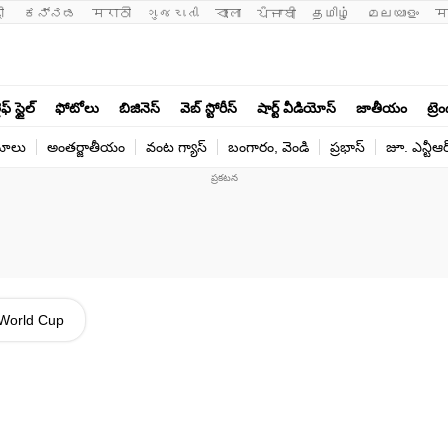
ी 
ಕನ್ನಡ
मराठी
ગુજરાતી
বাংলা
ਪੰਜਾਬੀ
தமிழ்
മലയാളം
म
ఫ్ స్టైల్
ఫోటోలు
బిజినెస్
వెబ్ స్టోరీస్
షార్ట్ వీడియోస్
జాతీయం
ట్రె
యోలు
అంతర్జాతీయం
వంట గ్యాస్
బంగారం, వెండి
ప్రభాస్
జూ. ఎన్టీఆర
World Cup