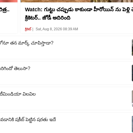
త్ర..
Watch: గుట్టు చప్పుడు కాకుండా హీరోయిన్ ను పెళ్లి 
క్రికెటర్.. జోడీ అదిరింది
క్రికెట్‌
Sat, Aug 8, 2026 08:39 AM
‌లోనూ తన మార్క్ చూపిస్తాడా?
 జరిగిందో తెలుసా?
బకు టీమిండియా విలవిల
ావడానికి షకీబ్ పెట్టిన షరతు ఇదే