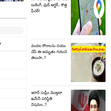
బుకింగ్, ఫుడ్ ఆర్డర్.. కొత్త
ఫీచర్!
r
వందల రోగాలను నయం
చేసే ఈ అమృతం గురించి
తెలుసా..?
ఇరాన్ సుప్రీం మొజ్తబా
ఖమేనీ పరిస్థితి
విషమం..?