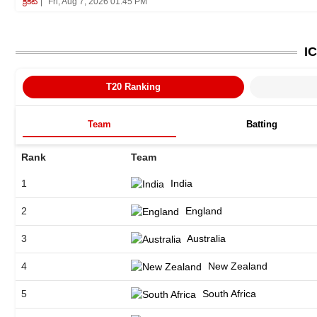
క్రికెట్‌
Fri, Aug 7, 2026 01:45 PM
I
T20 Ranking
Team
Batting
Rank
Team
1
India
2
England
3
Australia
4
New Zealand
5
South Africa