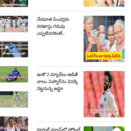
చేయూత పింఛన్లకు
దరఖాస్తు గడువు
ఎప్పటివరకంటే..
ఇంకో 2 మ్యాచ్‌లు ఆడితే
చాలు..సెహ్వాగ్‌ను వెనక్కి
నెట్టనున్న జడ్డూ
గూగుల్‌ మ్యాప్‌లో హోటల్