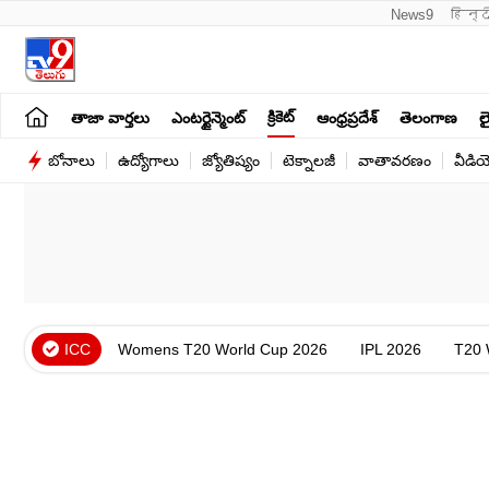
News9
हिन्द
క్రికెట్
తాజా వార్తలు
ఎంటర్టైన్మెంట్
ఆంధ్రప్రదేశ్
తెలంగాణ
లై
బోనాలు
ఉద్యోగాలు
జ్యోతిష్యం
టెక్నాలజీ
వాతావరణం
వీడి
ICC
Womens T20 World Cup 2026
IPL 2026
T20 