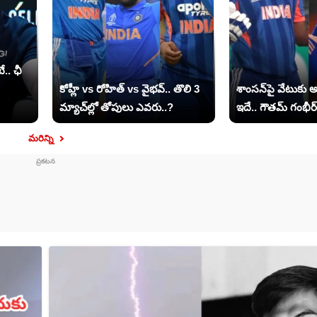
.. ఛీ
కోహ్లీ vs రోహిత్ vs వైభవ్.. తొలి 3
శాంసన్‌పై వేటుకు
మ్యాచ్‌ల్లో తోపులు ఎవరు..?
ఇదే.. గౌతమ్ గంభీర్ క
మరిన్ని