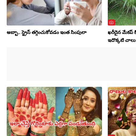
అబ్బా.. స్ట్రెస్ తగ్గించుకోవడం ఇంత సింపులా
ఖరీదైన మేకప్ కిట
ఇదొక్కటి చాలు