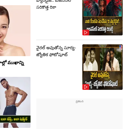
ప్యారడైజ్.. బిజినెస్‌లో
సరికొత్త రికా
వైరల్ అవుతోన్న సూర్య-
జ్యోతిక ఫోటోషూట్
ాల్లో ముఖాన్ని