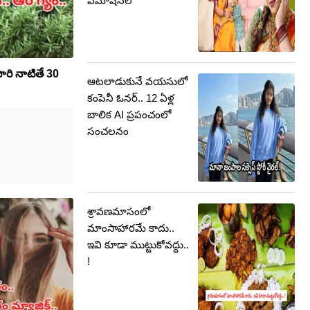
ఎమోషనల్
సారి నాటితే 30
ఆటలాడుకునే వయసులో
కంపెనీ ఓనర్.. 12 ఏళ్ల
బాలిక AI ప్రపంచంలో
సంచలనం
శ్రావణమాసంలో
మాంసాహారమే కాదు..
ఇవి కూడా ముట్టుకోవద్దు..
!