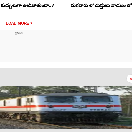
లు కుచ్చులుగా ఊడిపోతుందా..?
మగవారు లో దుస్తులు వాడటం లో చ
LOAD MORE
V