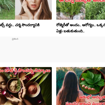
్స్ వద్దు.. చర్మ సౌందర్యానికి
రోజ్మెరీతో అందం.. ఆరోగ్యం.. ఒక్క
ఏళ్లు బతుకుతుంది..