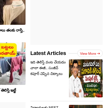
జులు తలకు రాస్తే..
Latest Articles
View More
ఇది తెలిస్తే వంట చేయడం
చాలా ఈజీ.. సంజీవ్
కపూర్ చెప్పిన చిట్కాలు
ెలిస్తే ఇట్టే
విద్యార్ధులకు NEET