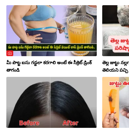
మీ పొట్ట ఐసు గడ్డలా కరగాలి అంటే ఈ సీక్రెట్ డ్రింక్
తెల్ల జుట్టు న
తాగండి
తెలియని పచ్చి