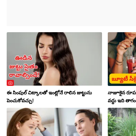
ఈ సింపుల్ చిట్కాలతో ఇంట్లోనే రాలిన జుట్టును
నాజూకైన రూపం
పెంచుకోవచ్చు!
వద్దు ఇది తాగం