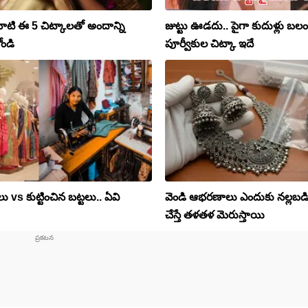
ాటి ఈ 5 చిట్కాలతో అందాన్ని
జుట్టు ఊడదు.. పైగా కుదుళ్లు బ
ండి
పూర్వీకుల చిట్కా ఇదే
లు vs కుట్టించిన బట్టలు.. ఏవి
వెండి ఆభరణాలు ఎందుకు నల్లబడ
చేస్తే తళతళ మెరుస్తాయి