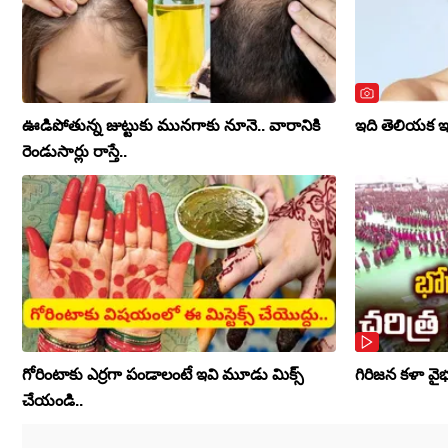
ఊడిపోతున్న జుట్టుకు మునగాకు నూనె.. వారానికి
ఇది తెలియక ఇన్న
రెండుసార్లు రాస్తే..
గోరింటాకు ఎర్రగా పండాలంటే ఇవి మూడు మిక్స్
గిరిజన కళా వైభవ
చేయండి..