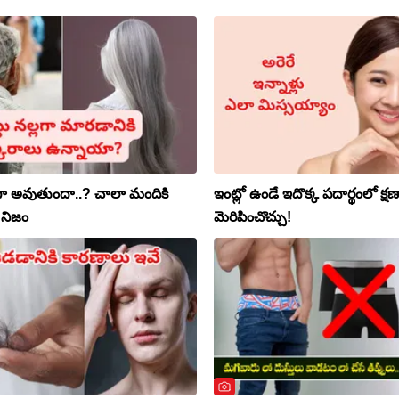
ల్లగా అవుతుందా..? చాలా మందికి
ఇంట్లో ఉండే ఇదొక్క పదార్థంలో క్షణ
 నిజం
మెరిపించొచ్చు!