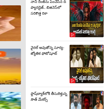
నాని రేంజ్‌ను పెంచేసిన ది
ప్యారడైజ్.. బిజినెస్‌లో
సరికొత్త రికా
వైరల్ అవుతోన్న సూర్య-
జ్యోతిక ఫోటోషూట్
ఫ్లాష్‌బ్యాక్‌లోకి తీసుకెళ్తున్న
సౌత్‌ మేకర్స్‌