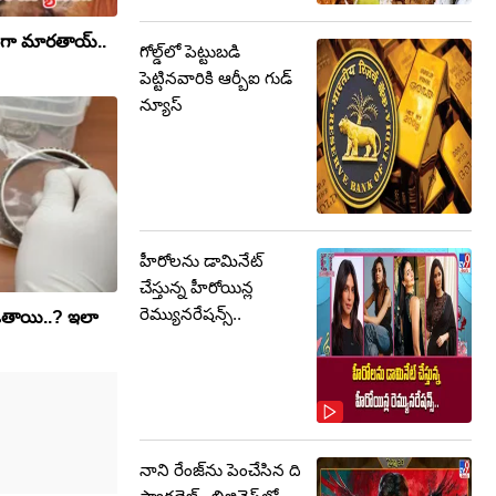
లంగా మారతాయ్..
గోల్డ్‌లో పెట్టుబడి
పెట్టినవారికి ఆర్బీఐ గుడ్
న్యూస్
హీరోలను డామినేట్
చేస్తున్న హీరోయిన్ల
రెమ్యునరేషన్స్..
ితాయి..? ఇలా
నాని రేంజ్‌ను పెంచేసిన ది