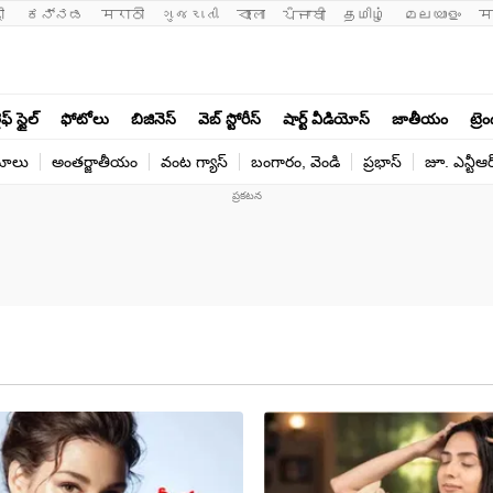
ी 
ಕನ್ನಡ
मराठी
ગુજરાતી
বাংলা
ਪੰਜਾਬੀ
தமிழ்
മലയാളം
म
ఫ్ స్టైల్
ఫోటోలు
బిజినెస్
వెబ్ స్టోరీస్
షార్ట్ వీడియోస్
జాతీయం
ట్రె
యోలు
అంతర్జాతీయం
వంట గ్యాస్
బంగారం, వెండి
ప్రభాస్
జూ. ఎన్టీఆర