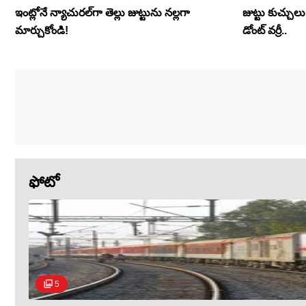
ఇంట్లోనే న్యాచురల్‌గా తెల్లు జుట్టును నల్లగా
జుట్టు కుచ్చు
మార్చుకోండి!
డోంట్ వర్రీ..
ఫోటో
5