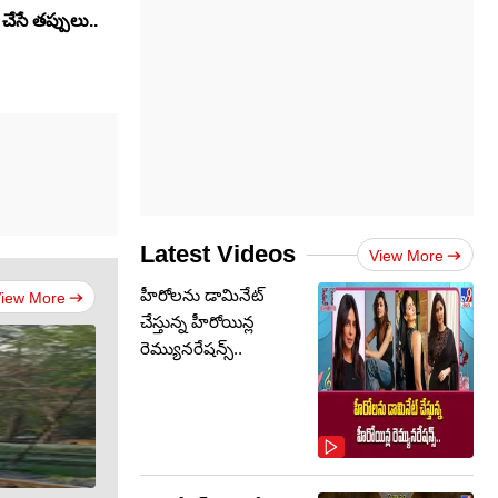
ేసే తప్పులు..
Latest Videos
View More
హీరోలను డామినేట్
iew More
చేస్తున్న హీరోయిన్ల
రెమ్యునరేషన్స్..