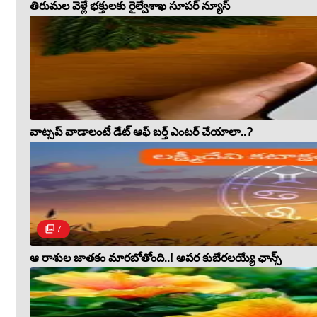
తిరుమల వెళ్లే భక్తులకు రైల్వేశాఖ సూపర్ న్యూస్
వాట్సప్ వాడాలంటే డేట్ ఆఫ్ బర్త్ ఎంటర్ చేయాలా..?
7
ఆ రాశుల జాతకం మారబోతోంది..! అపర కుబేరలయ్యే ఛాన్స్