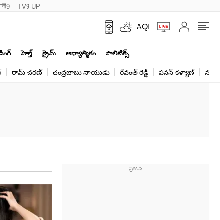
नी9
TV9-UP
AQI
ండింగ్
హెల్త్‌
క్రైమ్
ఆధ్యాత్మికం
పాలిటిక్స్‌
్
రామ్ చ‌ర‌ణ్‌
చంద్రబాబు నాయుడు
రేవంత్ రెడ్డి
పవన్ కళ్యాణ్
నరేంద