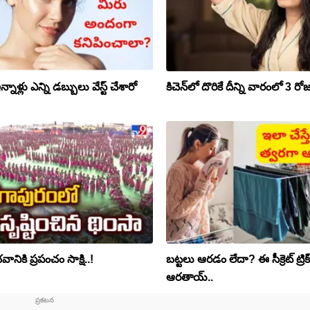
ాళ్లు ఎన్ని డబ్బులు వేస్ట్ చేశారో
కిచెన్‌లో దొరికే దీన్ని వారంలో 3 రో
ానికి ప్రపంచం సాక్షి..!
బట్టలు ఆరడం లేదా? ఈ సీక్రెట్ ట్రిక్ త
ఆరతాయ్..