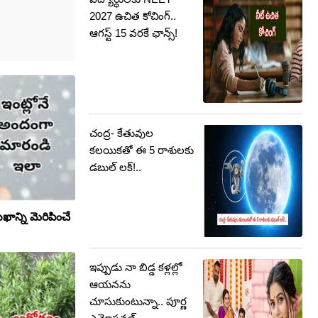
2027 ఉచిత కోచింగ్‌..
ఆగస్ట్ 15 వరకే ఛాన్స్!
చంద్ర- కేతువుల
కలయికతో ఈ 5 రాశులకు
డబుల్ లక్!..
ఖాన్ని మెరిపించే
ఇప్పుడు నా బిడ్డ కళ్లల్లో
ఆయనను
చూసుకుంటున్నా.. పూర్ణ