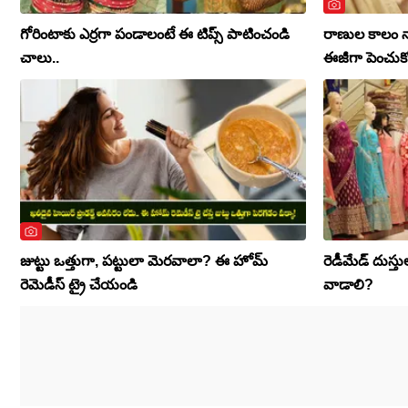
గోరింటాకు ఎర్రగా పండాలంటే ఈ టిప్స్ పాటించండి
రాణుల కాలం న
చాలు..
ఈజీగా పెంచుకో
జుట్టు ఒత్తుగా, పట్టులా మెరవాలా? ఈ హోమ్
రెడీమేడ్ దుస్తు
రెమెడీస్ ట్రై చేయండి
వాడాలి?