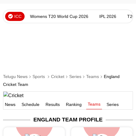
ICC
Womens T20 World Cup 2026
IPL 2026
T20
Telugu News
Sports
Cricket
Series
Teams
England
Cricket Team
Teams
News
Schedule
Results
Ranking
Series
ENGLAND
TEAM PROFILE