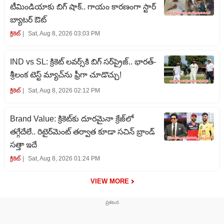
టీమిండియాకు బిగ్ షాక్.. గాయం కారణంగా స్టార్
బ్యాటర్ ఔట్
క్రికెట్‌
Sat, Aug 8, 2026 03:03 PM
IND vs SL: క్రికెట్ లవర్స్‌కి బిగ్ సర్‌ప్రైజ్.. భారత్-
శ్రీలంక టెస్ట్ మ్యాచ్‌ను ఫ్రీగా చూడొచ్చు!
క్రికెట్‌
Sat, Aug 8, 2026 02:12 PM
Brand Value: క్రికెట్‌కు దూరమైనా క్రేజ్‌లో
తగ్గేదేలే.. రిటైర్‌మెంట్ తర్వాత కూడా సచిన్ బ్రాండ్
సత్తా ఇదే
క్రికెట్‌
Sat, Aug 8, 2026 01:24 PM
VIEW MORE