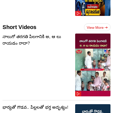
Short Videos
View More
నాలుగో త‌ర‌గతి పిలగానికి అ, ఆ లు
రాయ‌డం రాదా?
భార్యతో గొడవ.. పిల్లలతో భర్త అదృశ్యం!