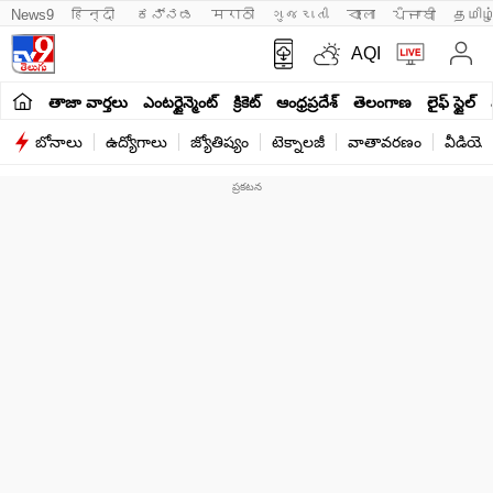
News9
हिन्दी 
ಕನ್ನಡ
मराठी
ગુજરાતી
বাংলা
ਪੰਜਾਬੀ
தமிழ
AQI
తాజా వార్తలు
ఎంటర్టైన్మెంట్
క్రికెట్
ఆంధ్రప్రదేశ్
తెలంగాణ
లైఫ్ స్టైల్
బోనాలు
ఉద్యోగాలు
జ్యోతిష్యం
టెక్నాలజీ
వాతావరణం
వీడియో