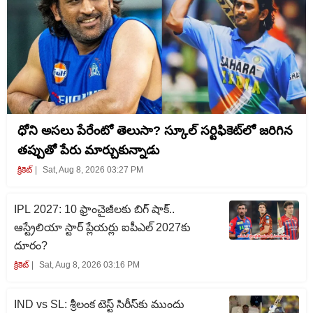
ధోని అసలు పేరేంటో తెలుసా? స్కూల్ సర్టిఫికెట్‌లో జరిగిన
తప్పుతో పేరు మార్చుకున్నాడు
క్రికెట్‌
Sat, Aug 8, 2026 03:27 PM
IPL 2027: 10 ఫ్రాంచైజీలకు బిగ్ షాక్..
ఆస్ట్రేలియా స్టార్ ప్లేయర్లు ఐపీఎల్‌ 2027కు
దూరం?
క్రికెట్‌
Sat, Aug 8, 2026 03:16 PM
IND vs SL: శ్రీలంక టెస్ట్ సిరీస్‌కు ముందు