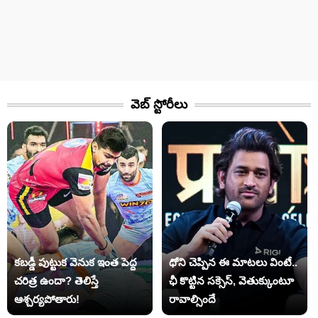
వెబ్ స్టోరీలు​
కబడ్డీ పుట్టుక వెనుక ఇంత పెద్ద
ధోని చెప్పిన ఈ మాటలు వింటే..
చరిత్ర ఉందా? తెలిస్తే
ఛీ కొట్టిన సక్సెస్, వెతుక్కుంటూ
ఆశ్చర్యపోతారు!
రావాల్సిందే