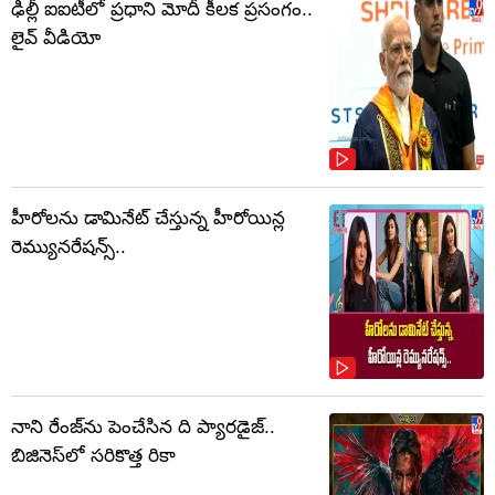
ఢిల్లీ ఐఐటీలో ప్రధాని మోదీ కీలక ప్రసంగం..
లైవ్ వీడియో
హీరోలను డామినేట్ చేస్తున్న హీరోయిన్ల
రెమ్యునరేషన్స్..
నాని రేంజ్‌ను పెంచేసిన ది ప్యారడైజ్..
బిజినెస్‌లో సరికొత్త రికా