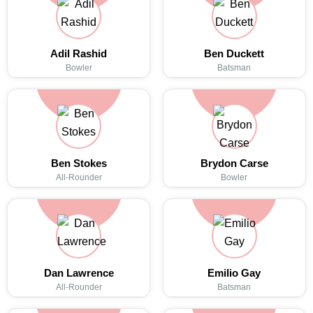
Adil Rashid
Ben Duckett
Bowler
Batsman
Ben Stokes
Brydon Carse
All-Rounder
Bowler
Dan Lawrence
Emilio Gay
All-Rounder
Batsman