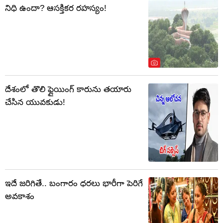
నిధి ఉందా? ఆసక్తికర రహస్యం!
దేశంలో తొలి ఫ్లైయింగ్‌ కారును తయారు
చేసిన యువకుడు!
ఇదే జరిగితే.. బంగారం ధరలు భారీగా పెరిగే
అవకాశం