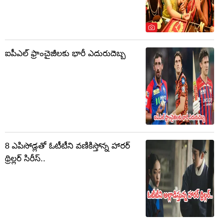
ఐపీఎల్ ఫ్రాంచైజీలకు భారీ ఎదురుదెబ్బ
8 ఎపిసోడ్లతో ఓటీటీని వణికిస్తోన్న హారర్
థ్రిల్లర్ సిరీస్..