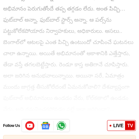
అభిమానం పెరుగుతోందే తప్ప తగ్గడం లేదు. అంత పిచ్చి…
ఫుట్‌బాల్‌ అన్నా, ఫుట్‌బాల్ స్టార్స్ అన్నా. ఆ పల్స్‌ను
పట్టుకోలేకపోయారు నిర్వాహకులు, అధికారులు. అసలు..
బెంగాల్‌లో ఆటలపై ఎంత పిచ్చి ఉంటుందో చూపించే ఘటనలు
చాలా ఉన్నాయి. అయితే అభిమానంతో ఆకాశానికి ఎత్తేస్తారు,
తేడా వస్తే తగలబెట్టేస్తారు. రెండూ కాస్త అతిగానే చూపిస్తారు.
అలా జరిగిన అనుభవాలున్నాయి. అయినా సరే, ఏమాత్రం
ముందు జాగ్రత్త తీసుకోలేదంటే ఏమనుకోవాలి? దేశవ్యాప్తంగా
ఫుట్‌బాల్ అభిమానులు ఉండడం వేరు, కోల్‌కతాలో ఉండడం
వేరు. అది గమనించకపోవడం వల్లే ఇలా జరిగిందా?...
LIVE
TV
Follow Us