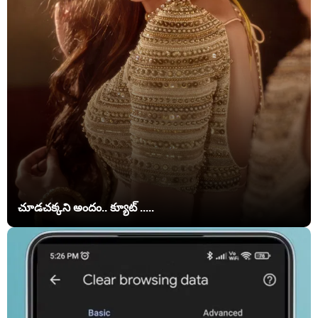
చూడచక్కని అందం.. క్యూట్ .....