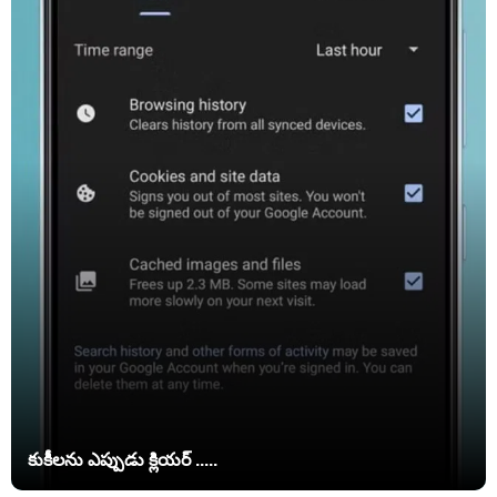
కుకీలను ఎప్పుడు క్లియర్ .....