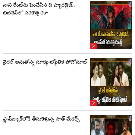
నాని రేంజ్‌ను పెంచేసిన ది ప్యారడైజ్..
బిజినెస్‌లో సరికొత్త రికా
వైరల్ అవుతోన్న సూర్య-జ్యోతిక ఫోటోషూట్
ఫ్లాష్‌బ్యాక్‌లోకి తీసుకెళ్తున్న సౌత్‌ మేకర్స్‌