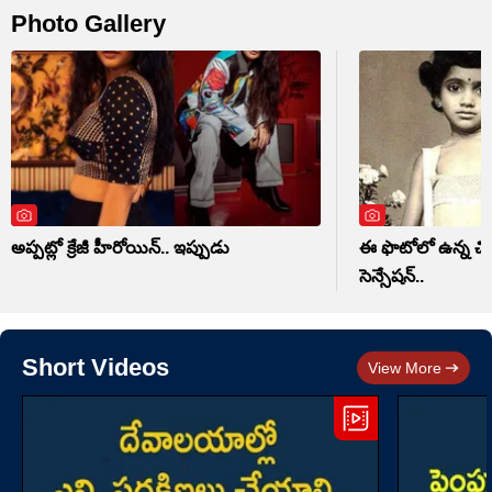
Photo Gallery
అప్పట్లో క్రేజీ హీరోయిన్.. ఇప్పుడు
ఈ ఫొటోలో ఉన్న చిన్
సెన్సేషన్..
Short Videos
View More