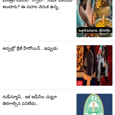
మంత్రం చివరలో 'స్వాహా', 'నమః' ఎందుకు
అంటారు? ఈ పదాల వెనుక ఉన్న..
అప్పట్లో క్రేజీ హీరోయిన్.. ఇప్పుడు
గుడ్‌న్యూస్.. ఇక ఆఫీస్‌ల చుట్టూ
తిరగాల్సిన పనిలేదు..