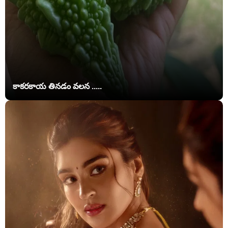
కాకరకాయ తినడం వలన .....