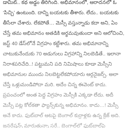
డామిట్.. కథ అడ్డం తిరిగింది. అభిమానంలో, ఆరాదనలో ఓ
‘పిచ్చి’ ఉంటుంది. దాన్ని బయటకు తీశారు. లేదు.. బయటకు
తీసేలా చేశారు. లేకపోతే… మెస్సీ వస్తున్నాడు కదా అని, ఏం
చేస్తే తమ అభిమానం అతడికి అర్థమవుతుందా అని ఆలోచించి,
జస్ట్ 40 డేస్‌లోనే విగ్రహం కట్టేశారు. తమ అభిమానాన్ని
చాటుకునేందుకు 70 అడుగులు విగ్రహాన్ని నిలబెడితే.. ఇలానా
నిరాశపరిచేది..! పట్టుమని పది నిమిషాలు కూడా మెస్సీని
అభిమానుల ముందు నిలబెట్టలేకపోయారు ఆర్గనైజర్స్. అలా
చేస్తే ఒళ్లుమండిపోదా మరి. అదేం చిన్న ఈవెంట్ కాదు.
ప్రపంచంలో అంత పెద్ద విగ్రహం మెస్సీకి ఎక్కడా లేదు. అదీ
మెస్సీ పట్ల కోల్‌కతా ఫ్యాన్స్‌కున్న అభిమానం. కాదు…! మెస్సీ
అనే కాదు. ఫుట్‌బాల్‌ ఆటపై బెంగాల్ కుర్రాళ్లకు ఉన్న క్రేజ్ అది.
జనరేషన్స్ మారుతున్నా సరే.. బెంగాల్‌లో ఫుట్‌బాల్‌పై