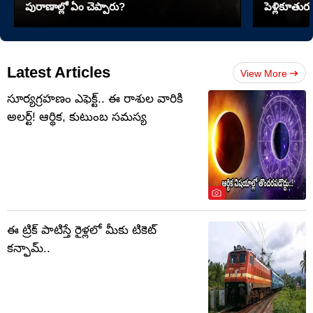
పురాణాల్లో ఏం చెప్పారు?
పెళ్లికూతురు
Latest Articles
View More
సూర్యగ్రహణం ఎఫెక్ట్.. ఈ రాశుల వారికి
అలర్ట్! ఆర్థిక, కుటుంబ సమస్య
ఈ ట్రిక్ పాటిస్తే రైళ్లలో మీకు టికెట్
కన్ఫామ్..