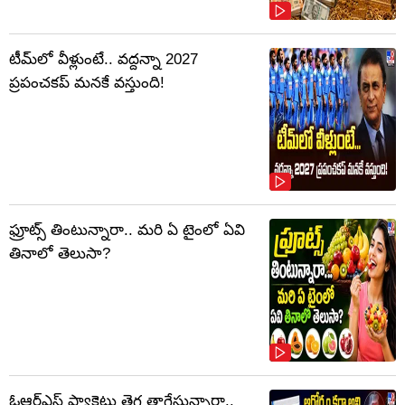
టీమ్‌లో వీళ్లుంటే.. వద్దన్నా 2027
ప్రపంచకప్‌ మనకే వస్తుంది!
ఫ్రూట్స్‌ తింటున్నారా.. మరి ఏ టైంలో ఏవి
తినాలో తెలుసా?
ఓఆర్‌ఎస్‌ ప్యాకెట్లు తెగ తాగేస్తున్నారా..