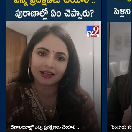
దేవాలయాల్లో ఎన్ని ప్రదక్షిణలు చేయాలి ..
పెంపుడు కుక్