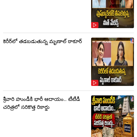
కెరీర్‌లో తడబడుతున్న మృణాల్ ఠాకూర్
శ్రీవారి హుండీకి భారీ ఆదాయం.. టీటీడీ
చరిత్రలో సరికొత్త రికార్డు