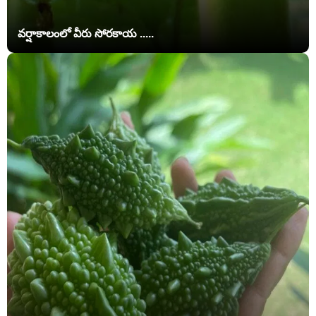
వర్షాకాలంలో వీరు సోరకాయ .....