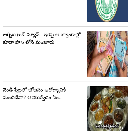
ఆర్బీఐ గుడ్ న్యూస్.. ఇకపై ఆ బ్యాంకుల్లో
కూడా హోం లోన్ మంజూరు
వెండి ప్లేట్లలో భోజనం ఆరోగ్యానికి
మంచిదేనా? ఆయుర్వేదం ఏం..