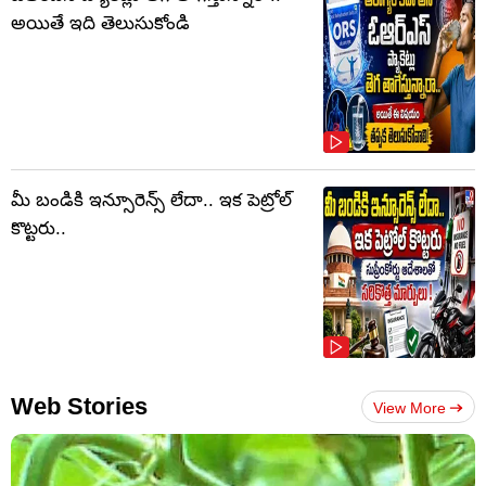
అయితే ఇది తెలుసుకోండి
మీ బండికి ఇన్సూరెన్స్ లేదా.. ఇక పెట్రోల్
కొట్టరు..
Web Stories
View More