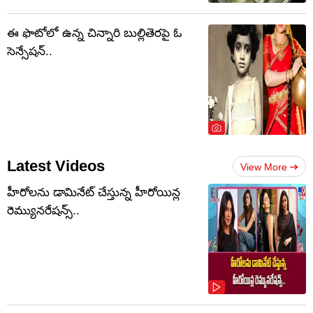
ఈ ఫొటోలో ఉన్న చిన్నారి బుల్లితెరపై ఓ
సెన్సేషన్..
Latest Videos
View More
హీరోలను డామినేట్ చేస్తున్న హీరోయిన్ల
రెమ్యునరేషన్స్..