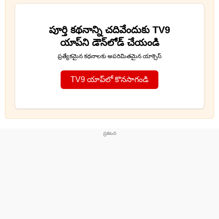
పూర్తి కథనాన్ని చదివేందుకు TV9
యాప్‌ని డౌన్‌లోడ్ చేయండి
ప్రత్యేకమైన కథనాలకు అపరిమితమైన యాక్సెస్
TV9 యాప్‌లో కొనసాగండి