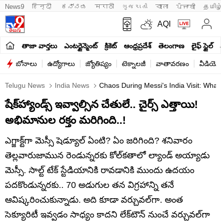
News9
हिन्दी 
ಕನ್ನಡ
मराठी
ગુજરાતી
বাংলা
ਪੰਜਾਬੀ
தமிழ
AQI
తాజా వార్తలు
ఎంటర్టైన్మెంట్
క్రికెట్
ఆంధ్రప్రదేశ్
తెలంగాణ
లైఫ్ స్టైల్
బోనాలు
ఉద్యోగాలు
జ్యోతిష్యం
టెక్నాలజీ
వాతావరణం
వీడియో
Telugu News
India News
Chaos During Messi's India Visit: Wha
షేక్‌హ్యాండ్స్ ఇవ్వాల్సిన చేతులే.. చైర్స్ ఎత్తాయి!
అభిమానుల రక్తం మరిగింది..!
ఎగ్జాక్ట్‌గా మెస్సీ షెడ్యూల్ ఏంటి? ఏం జరిగింది? శనివారం
తెల్లవారుజామున రెండున్నరకు కోల్‌కతాలో ల్యాండ్ అయ్యాడు
మెస్సీ. సాల్ట్ టేక్ స్టేడియానికి రావడానికి ముందు ఉదయం
పదకొండున్నరకు.. 70 అడుగుల తన విగ్రహాన్ని తనే
ఆవిష్కరించుకున్నాడు. అది కూడా వర్చువల్‌గా. అంత
సెక్యూరిటీ ఇవ్వడం సాధ్యం కాదని లేక్‌టౌన్ నుంచే వర్చువల్‌గా