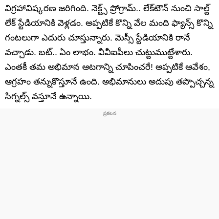
విగ్రహావిష్కరణ జరిగింది. నెక్ట్స్ ప్రోగ్రామ్.. లేక్‌టౌన్ నుంచి సాల్ట్
లేక్ స్టేడియానికి వెళ్లడం. అప్పటికే కొన్ని వేల మంది ఫ్యాన్స్ కొన్ని
గంటలుగా ఎదురు చూస్తున్నారు. మెస్సీ స్టేడియానికి రానే
వచ్చాడు. బట్.. ఏం లాభం. వీవీఐపీలు చుట్టుముట్టేశారు.
ఎంతకీ తమ అభిమాన ఆటగాన్ని చూపించరే! అప్పటికే ఆవేశం,
ఆగ్రహం తన్నుకొస్తూనే ఉంది. అభిమానులు అదుపు తప్పొచ్చన్న
సిగ్నల్స్ వస్తూనే ఉన్నాయి.