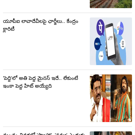
యూపీఐ లావాదేవీలపై ఛార్జీలు.. కేంద్రం
క్లారిటీ
'పెద్ది'లో అతి పెద్ద మైనస్ ఇదే.. లేకుంటే
ఇంకా పెద్ద హిట్ అయ్యేది