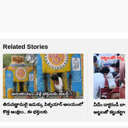
Related Stories
తిరువణ్ణామలై ఇడుక్కు పిళ్ళయార్ ఆలయంలో
వీడేం డాక్టరండీ బాబూ
కొత్త ఆంక్షలు.. ఈ భక్తులకు
అట్టలతో కట్టుకట్టాడ