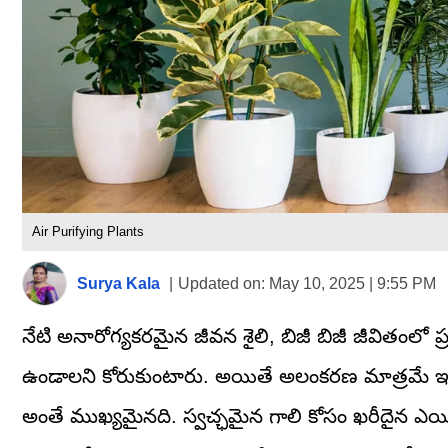
Air Purifying Plants
Surya Kala
|
Updated on:
May 10, 2025 | 9:55 PM
నేటి అనారోగ్యకరమైన జీవన శైలి, బిజీ బిజీ జీవితంలో
ఉండాలని కోరుకుంటారు. అయితే అలంకరణ మాత్రమే ఇంట
అంతే ముఖ్యమైనది. స్వచ్ఛమైన గాలి కోసం ఖరీదైన ఎయి