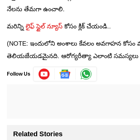
నేలను తేమగా ఉంచాలి.
మరిన్ని
లైఫ్ స్టైల్ న్యూస్
కోసం క్లిక్ చేయండి..
(NOTE: ఇందులోని అంశాలు కేవలం అవగాహన కోసం మా
తెలియజేయడమైనది. ఆరోగ్యరీత్యా ఎలాంటి సమస్యలు ఉ
Follow Us
Related Stories