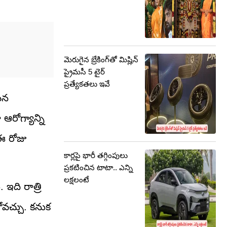
మెరుగైన బ్రేకింగ్‌తో మిష్లిన్
ప్రైమసీ 5 టైర్
ప్రత్యేకతలు ఇవే
ైన
ఆరోగ్యాన్ని
ఈ రోజు
కార్లపై భారీ తగ్గింపులు
ప్రకటించిన టాటా.. ఎన్ని
లక్షలంటే
ఇది రాత్రి
కోవచ్చు. కనుక