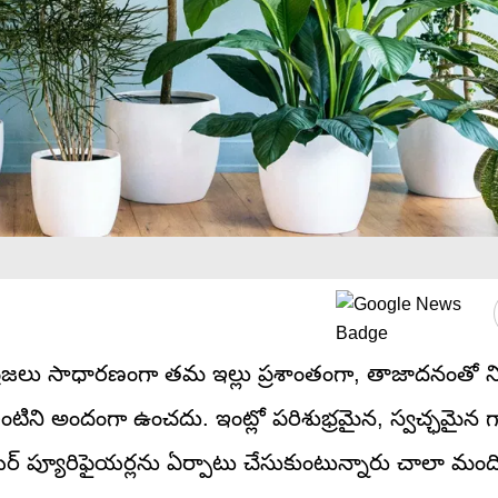
 ప్రజలు సాధారణంగా తమ ఇల్లు ప్రశాంతంగా, తాజాదనంతో న
ిని అందంగా ఉంచదు. ఇంట్లో పరిశుభ్రమైన, స్వచ్ఛమైన గ
ర్ ప్యూరిఫైయర్లను ఏర్పాటు చేసుకుంటున్నారు చాలా మం