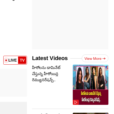
Latest Videos
View More
LIVE
TV
హీరోలను డామినేట్
చేస్తున్న హీరోయిన్ల
రెమ్యునరేషన్స్..