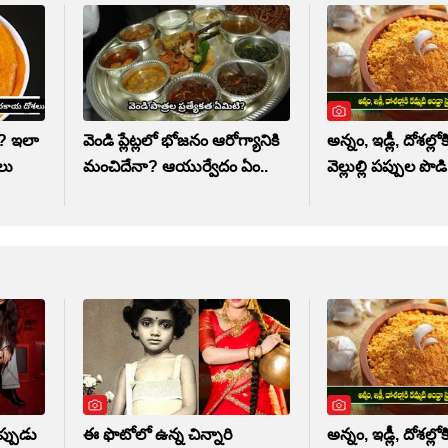
ా? ఇలా
వెండి ప్లేట్లలో భోజనం ఆరోగ్యానికి
అన్నం, ఇడ్లీ, దోశల్లోకి
లలు
మంచిదేనా? ఆయుర్వేదం ఏం..
వెల్లుల్లి పప్పుల పొడి
ఇప్పుడు
ఈ ఫొటోలో ఉన్న చిన్నారి
అన్నం, ఇడ్లీ, దోశల్లోకి