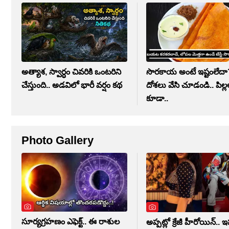
సొరకాయ అంటే ఇష్టంలేద
అత్యాశ, స్వార్ధం చివరికి ఒంటరిని
దోశలు వేసి చూడండి.. పిల్
చేస్తుంది.. అడవిలో భారీ వర్షం కథ
కూడా..
Photo Gallery
సూర్యగ్రహణం ఎఫెక్ట్.. ఈ రాశుల
అప్పట్లో క్రేజీ హీరోయిన్.. 