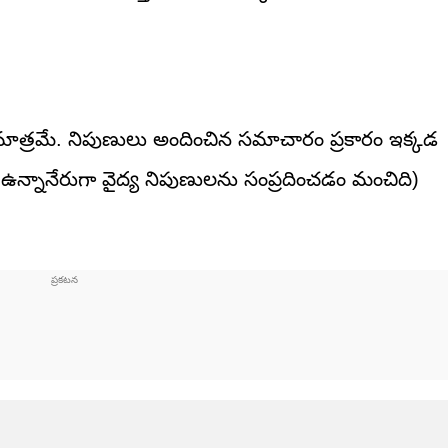
త్రమే. నిపుణులు అందించిన సమాచారం ప్రకారం ఇక్కడ
న్నానేరుగా వైద్య నిపుణులను సంప్రదించడం మంచిది)