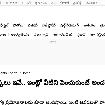
ी 
ಕನ್ನಡ
मराठी
ગુજરાતી
বাংলা
ਪੰਜਾਬੀ
தமிழ்
മലയാളം
म
ఫ్ స్టైల్
ఫోటోలు
బిజినెస్
వెబ్ స్టోరీస్
షార్ట్ వీడియోస్
జాతీయం
ట్రె
యోలు
అంతర్జాతీయం
వంట గ్యాస్
బంగారం, వెండి
ప్రభాస్
జూ. ఎన్టీఆర
 Plants For Your Home
కలు ఇవే.. ఇంట్లో వీటిని పెంచుకుంటే అం
ోగ్య ప్రయోజనాలను కూడా అందిస్తాయి. ఇంటి ఆవరణతో ప