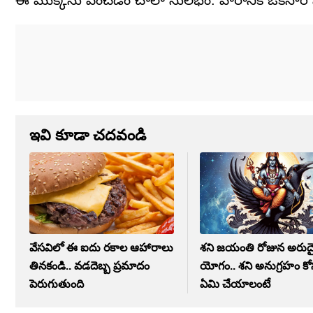
ఈ మొక్కను పెంచడం చాలా సులభం. వారానికి ఒకసారి నీర
ఇవి కూడా చదవండి
వేసవిలో ఈ ఐదు రకాల ఆహారాలు
శని జయంతి రోజున అరుద
తినకండి.. వడదెబ్బ ప్రమాదం
యోగం.. శని అనుగ్రహం క
పెరుగుతుంది
ఏమి చేయాలంటే