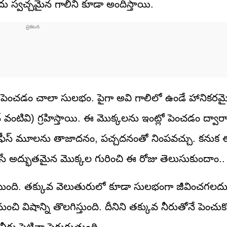
ు స్వచ్చమైన గాలిని కూడా అందిస్తాయి.
ి పెంచడం చాలా సులభం. పైగా అవి గాలిలో ఉండే హానికరమ
్ వంటివి) గ్రహిస్తాయి. ఈ మొక్కలను ఇంట్లో పెంచడం ద్వారా 
ా ఆఫీస్ మూలను తాజాదనం, పచ్చదనంతో నింపవచ్చు. కనుక 
 చేసే అద్భుతమైన మొక్కల గురించి ఈ రోజు తెలుసుకుందాం..
 ఉంటుంది. తక్కువ వెలుతురులో కూడా సులభంగా జీవించగలదు. 
ి విషాన్ని తొలగిస్తుంది. దీనిని తక్కువ నీరుతోనే పెంచు