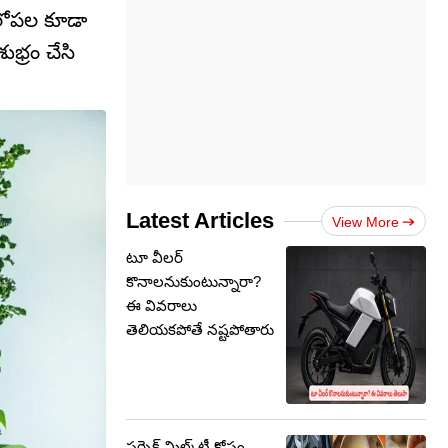
 లోపల కూడా
భ్రం చేసి
Latest Articles
View More
టూ వీలర్
కొనాలనుకుంటున్నారా?
ఈ వివరాలు
తెలియకపోతే నష్టపోతారు
పర్ఫెక్ట్ మిల్క్‌టీ కోసం