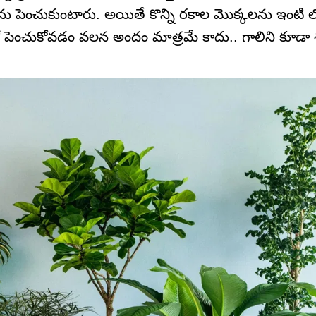
ను పెంచుకుంటారు. అయితే కొన్ని రకాల మొక్కలను ఇంటి
 పెంచుకోవడం వలన అందం మాత్రమే కాదు.. గాలిని కూడా శు