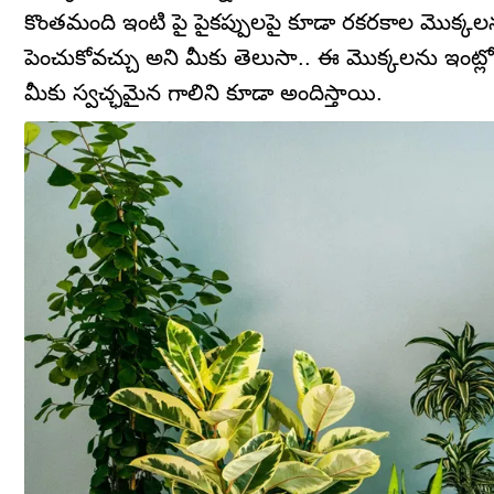
కొంతమంది ఇంటి పై పైకప్పులపై కూడా రకరకాల మొక్కల
పెంచుకోవచ్చు అని మీకు తెలుసా.. ఈ మొక్కలను ఇంట్లో
మీకు స్వచ్ఛమైన గాలిని కూడా అందిస్తాయి.