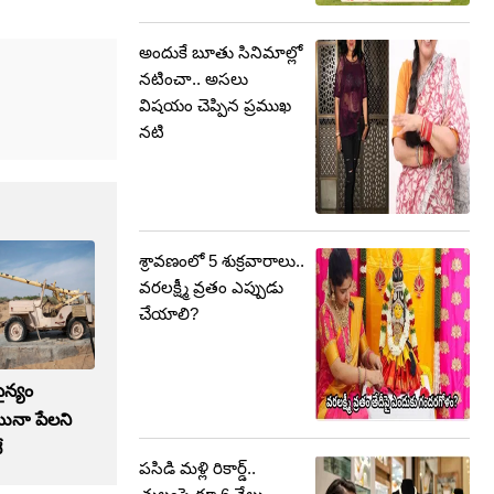
అందుకే బూతు సినిమాల్లో
నటించా.. అసలు
విషయం చెప్పిన ప్రముఖ
నటి
శ్రావణంలో 5 శుక్రవారాలు..
వరలక్ష్మీ వ్రతం ఎప్పుడు
చేయాలి?
న్యం
యినా పేలని
ే
పసిడి మళ్లి రికార్డ్‌..