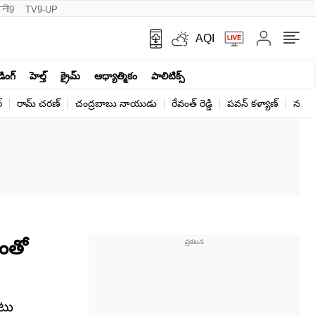
नी9
TV9-UP
AQI
ండింగ్
హెల్త్‌
క్రైమ్
ఆధ్యాత్మికం
పాలిటిక్స్‌
్
రామ్ చ‌ర‌ణ్‌
చంద్రబాబు నాయుడు
రేవంత్ రెడ్డి
పవన్ కళ్యాణ్
నరేంద
దంతో
ాటు