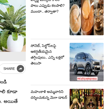
పాలు ఎప్పుడు కలపాలి?
ముందా.. తర్వాతా?
సోనెట్, సెల్టోస్‌లపై
ఆకర్షణీయమైన
తగ్గింపులు.. ఎన్ని లక్షలో
తెలుసా
SHARE
ిండి
ాలి కూడా
మహంకాళి అమ్మవారిని
దర్శించుకున్న మెగా డాటర్
ది. అయితే