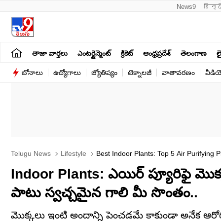
News9
हिन्द
తాజా వార్తలు
ఎంటర్టైన్మెంట్
క్రికెట్
ఆంధ్రప్రదేశ్
తెలంగాణ
లై
బోనాలు
ఉద్యోగాలు
జ్యోతిష్యం
టెక్నాలజీ
వాతావరణం
వీడి
Telugu News
Lifestyle
Best Indoor Plants: Top 5 Air Purifying
Indoor Plants: ఎయిర్ ప్యూరిఫై మొక్
పాటు స్వచ్చమైన గాలి మీ సొంతం..
మొక్కలు ఇంటి అందాన్ని పెంచడమే కాకుండా అనేక ఆర