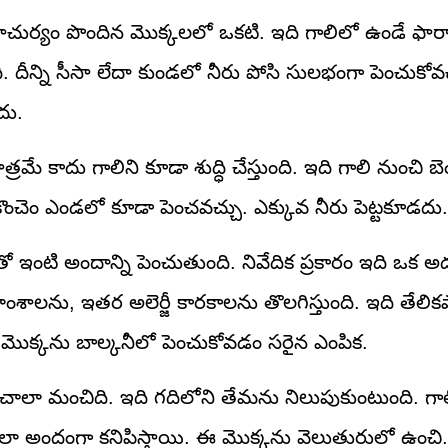
ాచుర్యం పొందిన మొక్కలలో ఒకటి. ఇది గాలిలో ఉండే ఫార్మాల
. దీన్ని సీసా లేదా కుండలో నీరు పోసి సులభంగా పెంచుకోవ
దు.
 కాదు గాలిని కూడా శుద్ధి చేస్తుంది. ఇది గాలి నుంచి బెం
 కొంచెం ఎండలో కూడా పెంచవచ్చు. ఎక్కువ నీరు పెట్టకూడదు.
వులతో ఇంటి అందాన్ని పెంచుతుంది. నివేదిక ప్రకారం ఇది ఒక 
ంశాలను, ఇతర అలెర్జీ కారకాలను తొలగిస్తుంది. ఇది తేలిక
 మొక్కను బాల్కనీలో పెంచుకోవడం సరైన ఎంపిక.
చాలా మంచిది. ఇది గదిలోని తేమను నిలుపుకుంటుంది. గాల
చాలా అందంగా కనిపిస్తాయి. ఈ మొక్కను వెలుతురులో ఉంచి..