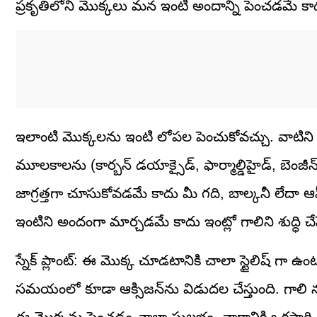
ప్రకృతిలోని మొక్కలు మన ఇంటి అందాన్ని పెంచడమే కాద
ఇలాంటి మొక్కలను ఇంటి లోపల పెంచుకోవచ్చు. వాటిన
మూలకాలను (కార్బన్ డయాక్సైడ్, ఫార్మాల్డిహైడ్, బెంజీన
జాగ్రత్తగా చూసుకోవడమే కాదు మీ గది, బాల్కనీ లేద
ఇంటిని అందంగా మార్చడమే కాదు ఇంట్లో గాలిని శుద్ధి
స్నేక్ ప్లాంట్: ఈ మొక్క చూడటానికి చాలా స్టైలిష్ గా
సమయంలో కూడా ఆక్సిజన్‌ను విడుదల చేస్తుంది. గాలి నుంచ