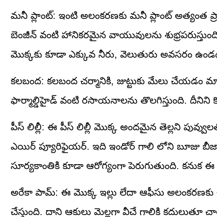
మనీ ప్లాంట్: ఇంటి అలంకరణకు మనీ ప్లాంట్ అత్యంత ప్ర
బెంజీన్ వంటి హానికరమైన వాయువులను శుభ్రపరుస్తుంది
మొక్కకు కూడా ఎక్కువ నీరు, వెలుతురు అవసరం ఉండ
కలబంద: కలబంద చర్మానికి, జుట్టుకు మేలు చేయడం మాత్రమే
ఫార్మాల్డిహైడ్ వంటి రసాయనాలను తొలగిస్తుంది. దీనిని
పీస్ లిల్లీ: ఈ పీస్ లిల్లీ మొక్క అందమైన తెల్లని పువ్
ఎయిర్ ప్యూరిఫైయర్. ఇది ఇండోర్ గాలి లోని బూజు బీజా
సూర్యకాంతికి కూడా ఆరోగ్యంగా పెరుగుతుంది. కనుక ఈ
అరేకా పామ్: ఈ మొక్క ఇల్లు లేదా ఆఫీసు అలంకరణకు 
చేస్తుంది. దాని ఆకులు మెల్లగా వీచే గాలికి కదులుతూ 