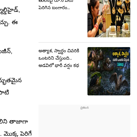
తులంపై రూ.6 వేలు
పెరిగిన బంగారం..
్డిహైడ్,
చ్చు. ఈ
జీన్,
అత్యాశ, స్వార్ధం చివరికి
ఒంటరిని చేస్తుంది..
అడవిలో భారీ వర్షం కథ
అద్భుతమైన
పాటి
ిని తాజాగా
 మొక్క పెరిగే