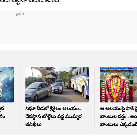
ు పెట్టినా పెరుగుతుంది,
ైన
నిఘా నీడలో శ్రీశైలం ఆలయం..
ఆ ఆలయంపై పాక్ సై
ోసం
దేవస్థాన టోల్గేటు వద్ద ముమ్మర
బాంబుల వర్షం.. అ
తనిఖీలు
బాంబులు ఎక్కడంట