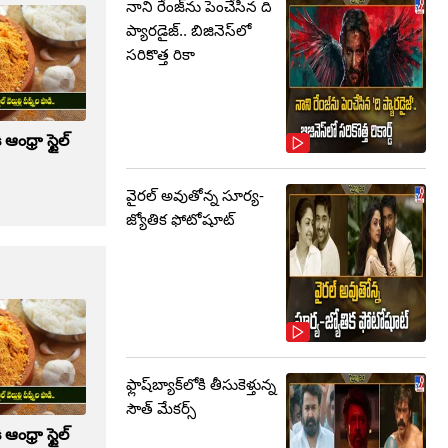
నాని రేంజ్‌ను పెంచేసిన ది
ప్యారడైజ్.. బిజినెస్‌లో
సరికొత్త రికా
 ఆంధ్రా స్టైల్
వైరల్ అవుతోన్న సూర్య-
జ్యోతిక ఫోటోషూట్
ఫ్లాష్‌బ్యాక్‌లోకి తీసుకెళ్తున్న
సౌత్‌ మేకర్స్‌
 ఆంధ్రా స్టైల్