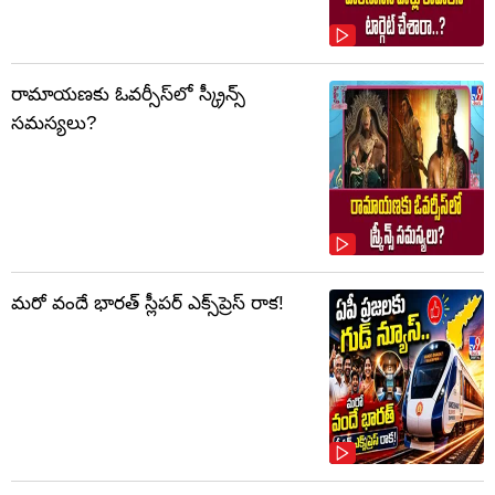
రామాయణకు ఓవర్సీస్‌లో స్క్రీన్స్
సమస్యలు?
మరో వందే భారత్ స్లీపర్ ఎక్స్‌ప్రెస్ రాక!