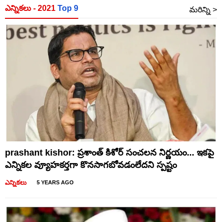
ఎన్నికలు - 2021
Top 9
మరిన్ని
>
prashant kishor: ప్రశాంత్ కిశోర్ సంచలన నిర్ణయం... ఇకపై
ఎన్నికల వ్యూహకర్తగా కొనసాగబోవడంలేదని స్పష్టం
ఎన్నికలు
5 YEARS AGO