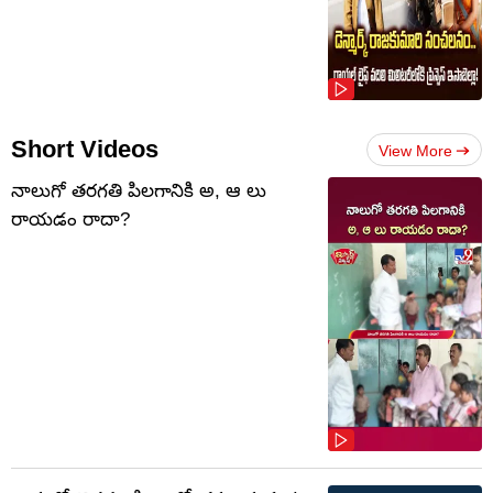
Short Videos
View More
నాలుగో త‌ర‌గతి పిలగానికి అ, ఆ లు
రాయ‌డం రాదా?