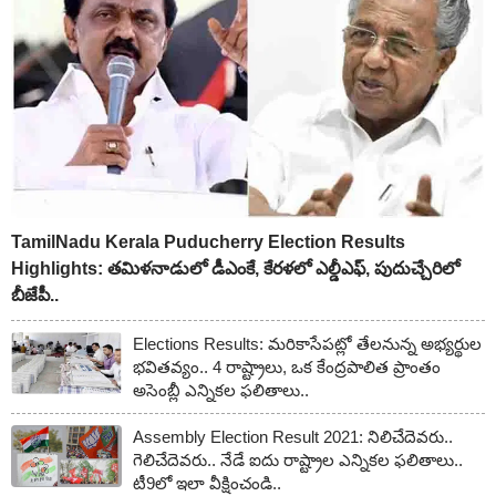
TamilNadu Kerala Puducherry Election Results
Highlights: త‌మిళ‌నాడులో డీఎంకే, కేరళ‌లో ఎల్డీఎఫ్‌, పుదుచ్చేరిలో
బీజేపీ..
Elections Results: మరికాసేపట్లో తేలనున్న అభ్యర్థుల
భవితవ్యం.. 4 రాష్ట్రాలు, ఒక కేంద్రపాలిత ప్రాంతం
అసెంబ్లీ ఎన్నికల ఫలితాలు..
Assembly Election Result 2021: నిలిచేదెవరు..
గెలిచేదెవరు.. నేడే ఐదు రాష్ట్రాల ఎన్నికల ఫలితాలు..
టీ9లో ఇలా వీక్షించండి..