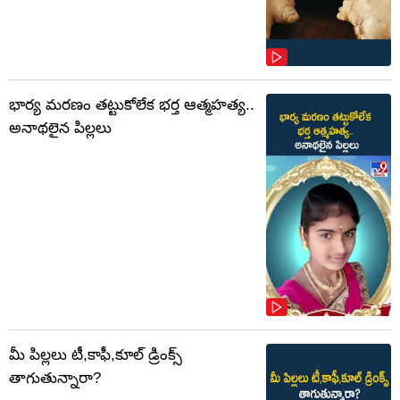
భార్య మరణం తట్టుకోలేక భర్త ఆత్మహత్య..
అనాథలైన పిల్లలు
మీ పిల్లలు టీ,కాఫీ,కూల్ డ్రింక్స్
తాగుతున్నారా?