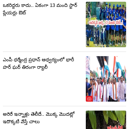
ఒకరిద్దరు కాదు.. ఏకంగా 13 మంది స్టార్
ప్లేయర్లు ఔట్
ఎంపీ ధర్మేంద్ర ప్రధాన్ ఆధ్వర్యంలో భారీ
హర్ ఘర్ తిరంగా ర్యాలీ
అరెరే ఇన్నాళ్లు తెలీదే.. మొక్క మొదట్లో
ఇదొక్కటి వేస్తే చాలు