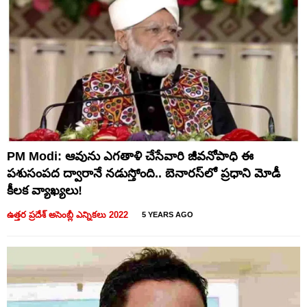
PM Modi: ఆవును ఎగతాళి చేసేవారి జీవనోపాధి ఈ
పశుసంపద ద్వారానే నడుస్తోంది.. బెనారస్‌లో ప్రధాని మోడీ
కీలక వ్యాఖ్యలు!
ఉత్తర ప్రదేశ్ అసెంబ్లీ ఎన్నికలు 2022
5 YEARS AGO