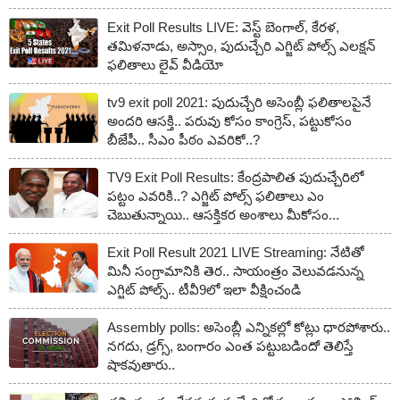
Exit Poll Results LIVE: వెస్ట్ బెంగాల్, కేరళ,
తమిళనాడు, అస్సాం, పుదుచ్చేరి ఎగ్జిట్ పోల్స్ ఎలక్షన్
ఫలితాలు లైవ్ వీడియో
tv9 exit poll 2021: పుదుచ్చేరి అసెంబ్లీ ఫలితాలపైనే
అందరి ఆసక్తి.. పరువు కోసం కాంగ్రెస్, పట్టుకోసం
బీజేపీ.. సీఎం పీఠం ఎవరికో..?
TV9 Exit Poll Results: కేంద్రపాలిత పుదుచ్చేరిలో
పట్టం ఎవరికి..? ఎగ్జిట్ పోల్స్‌ ఫలితాలు ఎం
చెబుతున్నాయి.. ఆసక్తికర అంశాలు మీకోసం...
Exit Poll Result 2021 LIVE Streaming: నేటితో
మినీ సంగ్రామానికి తెర.. సాయంత్రం వెలువడనున్న
ఎగ్జిట్ పోల్స్.. టీవీ9లో ఇలా వీక్షించండి
Assembly polls: అసెంబ్లీ ఎన్నికల్లో కోట్లు ధారపోశారు..
నగదు, డ్రగ్స్, బంగారం ఎంత పట్టుబడిందో తెలిస్తే
షాకవుతారు..