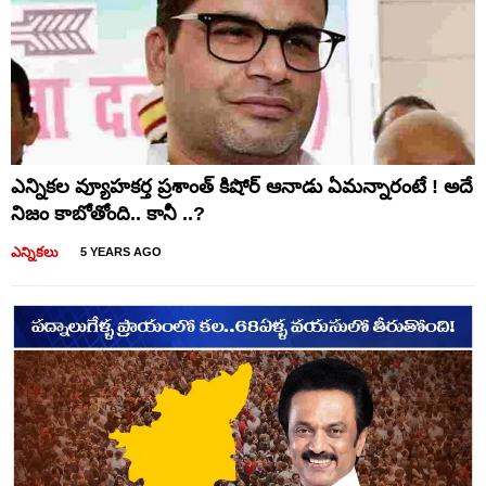
ఎన్నికల వ్యూహకర్త ప్రశాంత్ కిషోర్ ఆనాడు ఏమన్నారంటే ! అదే
నిజం కాబోతోంది.. కానీ ..?
ఎన్నికలు
5 YEARS AGO