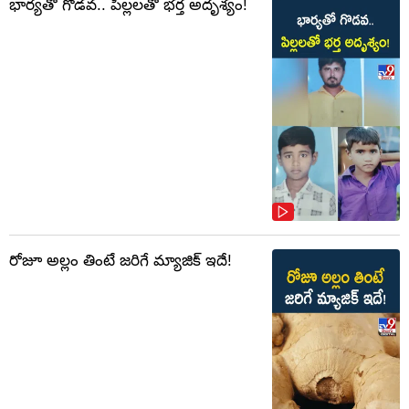
భార్యతో గొడవ.. పిల్లలతో భర్త అదృశ్యం!
రోజూ అల్లం తింటే జరిగే మ్యాజిక్ ఇదే!