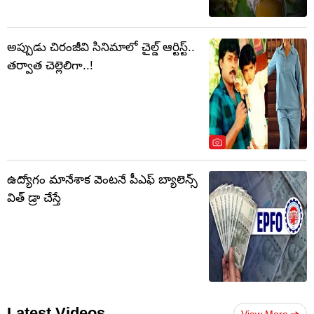
అప్పుడు చిరంజీవి సినిమాలో చైల్డ్ ఆర్టిస్ట్..
తర్వాత చెల్లెలిగా..!
ఉద్యోగం మానేశాక వెంటనే పీఎఫ్ బ్యాలెన్స్
విత్ డ్రా చేస్తే
Latest Videos