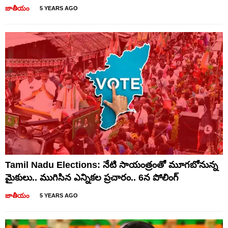
జాతీయం
5 YEARS AGO
Tamil Nadu Elections: నేటి సాయంత్రంతో మూగబోనున్న
మైకులు.. ముగిసిన ఎన్నికల ప్రచారం.. 6న పోలింగ్‌
జాతీయం
5 YEARS AGO