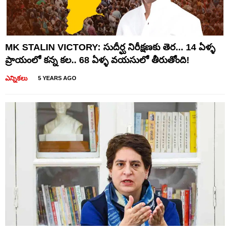
MK STALIN VICTORY: సుదీర్ఘ నిరీక్షణకు తెర... 14 ఏళ్ళ
ప్రాయంలో కన్న కల.. 68 ఏళ్ళ వయసులో తీరుతోంది!
ఎన్నికలు
5 YEARS AGO