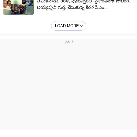
తమిళనాడు, కేరళ, పుదుచ్చేరిలో ప్రశాంతంగా పోలింగ్‌..
అయ్యప్పని గుర్తు చేసుకున్న కేరళ సీఎం..
LOAD MORE