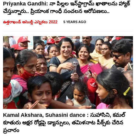
Priyanka Gandhi: నా పిల్లల ఇన్‎స్టాగ్రామ్ ఖాతాలను హ్యాక్
చేస్తున్నారు.. ప్రియాంక గాంధీ సంచలన ఆరోపణలు..
ఉత్తరాఖండ్ అసెంబ్లీ ఎన్నికలు 2022
5 YEARS AGO
Kamal Akshara, Suhasini dance : సుహాసిని, కమల్
కూతురు అక్షర రోడ్లపై డ్యాన్సులు, తమిళనాట పీక్స్‌కు చేరిన
ప్రచారం