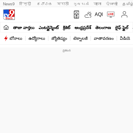
News9
हिन्दी 
ಕನ್ನಡ
मराठी
ગુજરાતી
বাংলা
ਪੰਜਾਬੀ
தமிழ
AQI
తాజా వార్తలు
ఎంటర్టైన్మెంట్
క్రికెట్
ఆంధ్రప్రదేశ్
తెలంగాణ
లైఫ్ స్టైల్
బోనాలు
ఉద్యోగాలు
జ్యోతిష్యం
టెక్నాలజీ
వాతావరణం
వీడియో