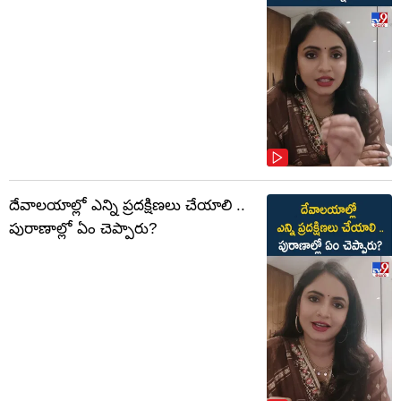
దేవాలయాల్లో ఎన్ని ప్రదక్షిణలు చేయాలి ..
పురాణాల్లో ఏం చెప్పారు?