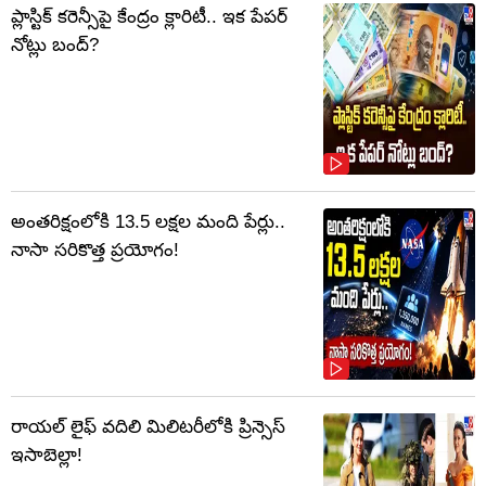
ప్లాస్టిక్‌ కరెన్సీపై కేంద్రం క్లారిటీ.. ఇక పేపర్‌
నోట్లు బంద్‌?
అంతరిక్షంలోకి 13.5 లక్షల మంది పేర్లు..
నాసా సరికొత్త ప్రయోగం!
రాయల్ లైఫ్ వదిలి మిలిటరీలోకి ప్రిన్సెస్
ఇసాబెల్లా!