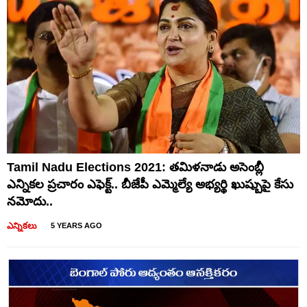
Tamil Nadu Elections 2021: తమిళనాడు అసెంబ్లీ
ఎన్నికల ప్రచారం ఎఫెక్ట్.. బీజేపీ ఎమ్మెల్యే అభ్యర్థి ఖుష్బుపై కేసు
నమోదు..
ఎన్నికలు
5 YEARS AGO