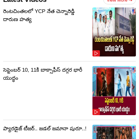
View More
రెంటచింతలలో YCP నేత చెన్నారెడ్డి
దారుణ హత్య
సెప్టెంబర్‌ 10, 11కి బాక్సాఫీస్ దగ్గర భారీ
యుద్ధం
ప్యారడైజ్ టీజర్.. జడల్ జమానా షురూ..!