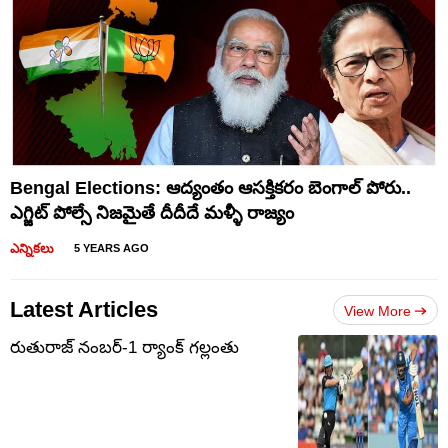
Bengal Elections: ఆద్యంతం ఆసక్తికరం బెంగాల్ పోరు..
ఎగ్జిట్ పోల్సే నిజమైతే దీదీదే మళ్ళీ రాజ్యం
ఎన్నికలు
5 YEARS AGO
Latest Articles
View More
రుతురాజ్ నంబర్-1 ర్యాంక్ గల్లంతు