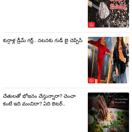
కుర్రాళ్ల డ్రీమ్ గర్ల్.. నటనకు గుడ్ బై చెప్పేసి
చేతులతో భోజనం చేస్తున్నారా? చెంచా
కంటే ఇది మంచిదా? ఏది బెటర్‌..