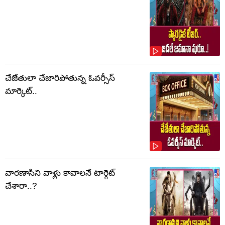
చేజేతులా చేజారిపోతున్న ఓవర్సీస్
మార్కెట్..
వారణాసిని వాళ్లు కావాలనే టార్గెట్
చేశారా..?