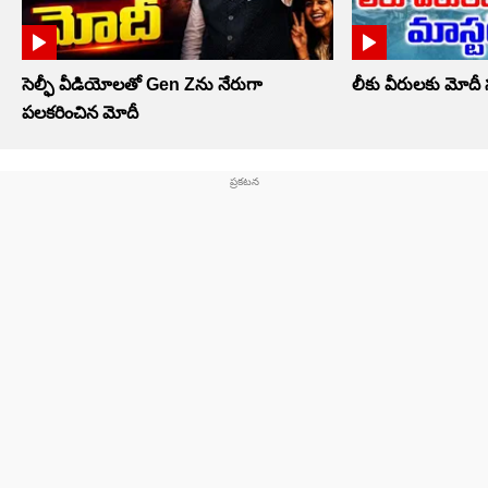
సెల్ఫీ వీడియోలతో Gen Zను నేరుగా
లీకు వీరులకు మోదీ సర్
పలకరించిన మోదీ