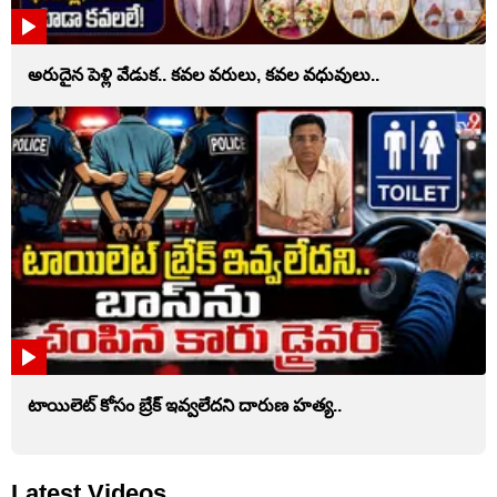
అరుదైన పెళ్లి వేడుక.. కవల వరులు, కవల వధువులు..
టాయిలెట్‌ కోసం బ్రేక్‌ ఇవ్వలేదని దారుణ హత్య..
Latest Videos