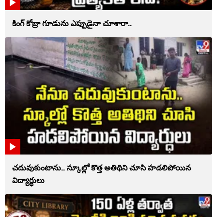
కింగ్ కోబ్రా గూడును ఎప్పుడైనా చూశారా..
చదువుకుంటాను.. స్కూల్లో కొత్త అతిథిని చూసి హడలిపోయిన
విద్యార్ధులు