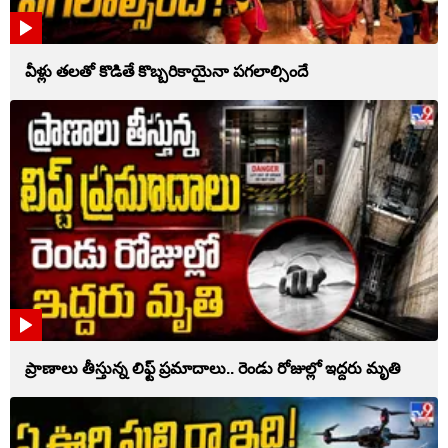
వీళ్లు తలతో కొడితే కొబ్బరికాయైనా పగలాల్సిందే
ప్రాణాలు తీస్తున్న లిఫ్ట్‌ ప్రమాదాలు.. రెండు రోజుల్లో ఇద్దరు మృతి