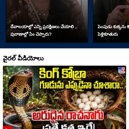
దేవాలయాల్లో ఎన్ని ప్రదక్షిణలు చేయాలి ..
పెంపుడు కుక్కను కొట
పురాణాల్లో ఏం చెప్పారు?
పెళ్లికూతురు
వైరల్ వీడియోలు