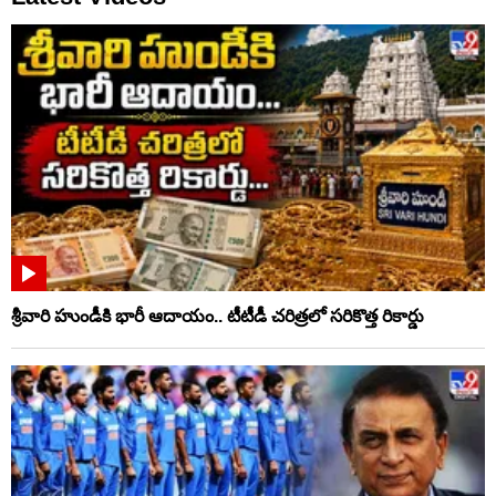
శ్రీవారి హుండీకి భారీ ఆదాయం.. టీటీడీ చరిత్రలో సరికొత్త రికార్డు