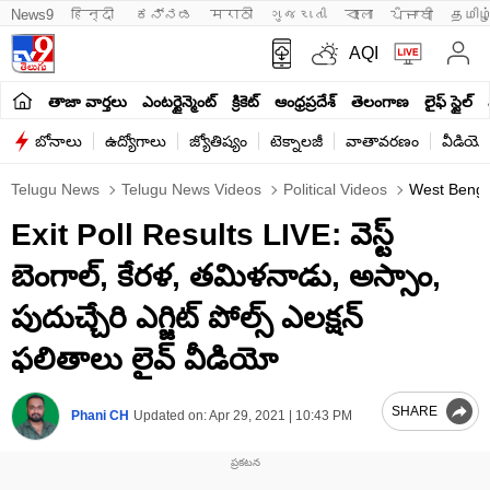
News9
हिन्दी 
ಕನ್ನಡ
मराठी
ગુજરાતી
বাংলা
ਪੰਜਾਬੀ
தமிழ
AQI
తాజా వార్తలు
ఎంటర్టైన్మెంట్
క్రికెట్
ఆంధ్రప్రదేశ్
తెలంగాణ
లైఫ్ స్టైల్
బోనాలు
ఉద్యోగాలు
జ్యోతిష్యం
టెక్నాలజీ
వాతావరణం
వీడియో
Telugu News
Telugu News Videos
Political Videos
West Bengal
Exit Poll Results LIVE: వెస్ట్
బెంగాల్, కేరళ, తమిళనాడు, అస్సాం,
పుదుచ్చేరి ఎగ్జిట్ పోల్స్ ఎలక్షన్
ఫలితాలు లైవ్ వీడియో
SHARE
Phani CH
Updated on:
Apr 29, 2021 | 10:43 PM