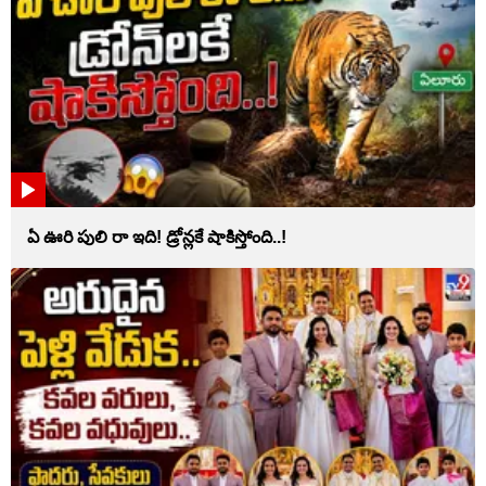
ఏ ఊరి పులి రా ఇది! డ్రోన్లకే షాకిస్తోంది..!