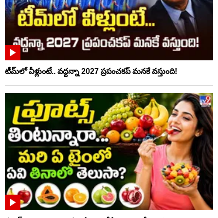
టీమ్‌లో వీళ్లుంటే.. వద్దన్నా 2027 ప్రపంచకప్‌ మనకే వస్తుంది!