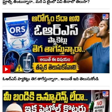
ఫ్రూట్స్‌ తింటున్నారా.. మరి ఏ టైంలో ఏవి తినాలో తెలుసా?
ఓఆర్‌ఎస్‌ ప్యాకెట్లు తెగ తాగేస్తున్నారా.. అయితే ఇది తెలుసుకోండి