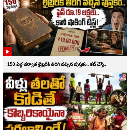
150 ఏళ్ల తర్వాత లైబ్రరీకి తిరిగి వచ్చిన పుస్తకం.. కట్ చేస్తే..