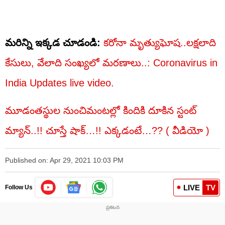
మరిన్ని ఇక్కడ చూడండి:
కరోనా మృత్యుఘోష..లక్షలాది
కేసులు, వేలాది సంఖ్యలో మరణాలు..: Coronavirus in
India Updates live video.
మూడంతస్థుల నుంచిమంటల్లో కిందికి దూకిన స్టంట్
మ్యాన్..!! చూస్తే షాక్‌…!! ఎక్కడంటే…?? ( వీడియో )
Published on: Apr 29, 2021 10:03 PM
LIVE
TV
Follow Us