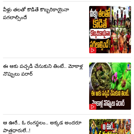
వీళ్లు తలతో కొడితే కొబ్బరికాయైనా
పగలాల్సిందే
ఈ ఆకు పచ్చడి చేసుకుని తింటే.. మోకాళ్ల
నొప్పులు పరార్‌
ఆ ఊరే.. ఓ రంగస్థలం.. అక్కడ అందరూ
పాత్రధారులే..!