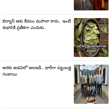
బిర్యానీ ఆకు కేవలం మసాలా కాదు.. ఇంటి
శుభానికి ప్రతీకగా ఎందుకు..
అరకు అడవిలో అలజడి.. భారీగా పట్టుబడ్డ
గంజాయి