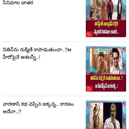
సినిమాల జాతర
నితిన్‌ను రుక్మిణి కాపాడుతుందా..?ఆ
హీరోపైనే ఆశలన్నీ..!
వారణాసి కథ చెప్పిన జక్కన్న.. కారణం
అదేనా..?