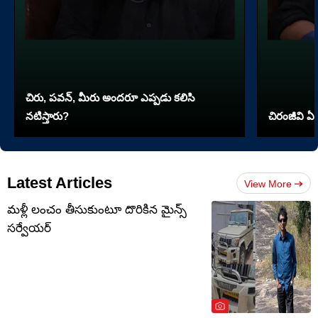
చిరు, పవన్, మీరు అందరూ ఎప్పడు కలిసి
నటిస్తారు?
చిరంజీవి ఏ 
Latest Articles
View More
మళ్లీ లంచం తీసుకుంటూ దొరికిన మైన్స్
సర్వేయర్