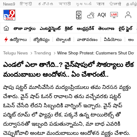
News9
हिन्दी 
ಕನ್ನಡ
मराठी
ગુજરાતી
বাংলা
ਪੰਜਾਬੀ
தமிழ
AQI
తాజా వార్తలు
ఎంటర్టైన్మెంట్
క్రికెట్
ఆంధ్రప్రదేశ్
తెలంగాణ
లైఫ్ స్టైల్
ఉద్యోగాలు
జ్యోతిష్యం
టెక్నాలజీ
వాతావరణం
వీడియోలు
అంతర
Telugu News
Trending
Wine Shop Protest: Customers Shut Down
ఎండలో ఎలా తాగేది..? వైన్‌షాపులో సౌకర్యాలు లేక
మందుబాబుల ఆందోళన.. ఏం చేశారంటే..
షాపు షట్టర్ మూసివేసిన మద్యంప్రియులు తమ నిరసన వ్యక్తం
చేశారు. వైన్ షాప్ ఓనర్ రావాలని తను వచ్చేవరకు షట్టర్
ఓపెన్ చేసేది లేదని సిబ్బందికి వార్నింగ్ ఇచ్చారు. వైన్ షాప్
పర్మిట్ రూమ్ లో ఫ్యాన్లు లేక, పక్కనే ఉన్న టాయిలెట్స్ తో
దుర్వాసనతో ఇబ్బంది పడుతున్నామని, మా బాధ ఎవరికి
చెప్పుకోవాలి అంటూ మందుబాబులు ఆందోళన వ్యక్తం చేశారు.