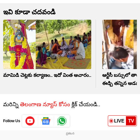
ఇవి కూడా చదవండి
మామిడి చెట్లకు కల్యాణం.. ఇదో వింత ఆచారం..
ఆర్టీసీ బస్సులో తా
ఈడ్చి తన్నిన ఆడవాళ
మరిన్ని
తెలంగాణ న్యూస్ కోసం
క్లిక్ చేయండి..
LIVE
TV
Follow Us