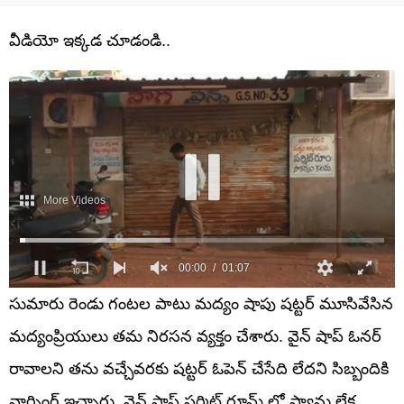
వీడియో ఇక్కడ చూడండి..
సుమారు రెండు గంటల పాటు మద్యం షాపు షట్టర్ మూసివేసిన
మద్యంప్రియులు తమ నిరసన వ్యక్తం చేశారు. వైన్ షాప్ ఓనర్
రావాలని తను వచ్చేవరకు షట్టర్ ఓపెన్ చేసేది లేదని సిబ్బందికి
వార్నింగ్ ఇచ్చారు. వైన్ షాప్ పర్మిట్ రూమ్ లో ఫ్యాన్లు లేక,