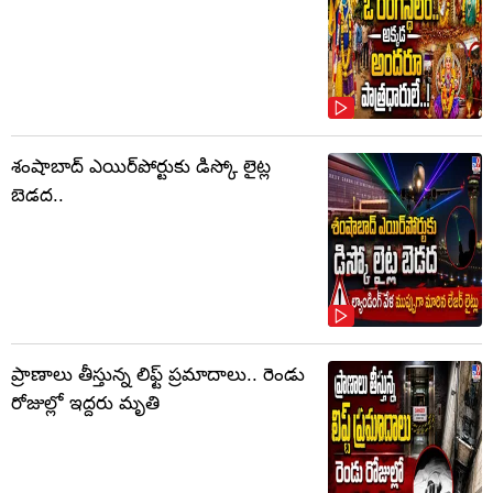
శంషాబాద్ ఎయిర్‌పోర్టుకు డిస్కో లైట్ల
బెడద..
ప్రాణాలు తీస్తున్న లిఫ్ట్‌ ప్రమాదాలు.. రెండు
రోజుల్లో ఇద్దరు మృతి