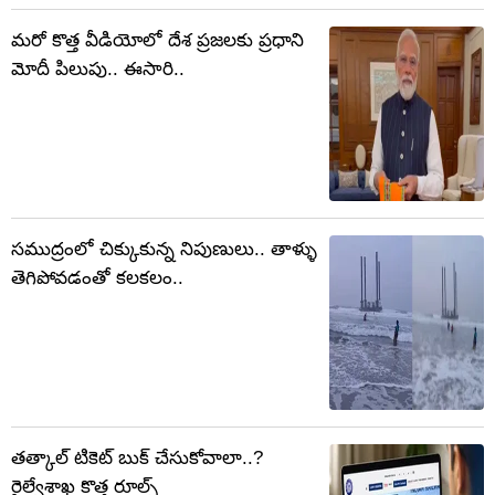
మరో కొత్త వీడియోలో దేశ ప్రజలకు ప్రధాని
మోదీ పిలుపు.. ఈసారి..
సముద్రంలో చిక్కుకున్న నిపుణులు.. తాళ్ళు
తెగిపోవడంతో కలకలం..
తత్కాల్ టికెట్ బుక్ చేసుకోవాలా..?
రైల్వేశాఖ కొత్త రూల్స్