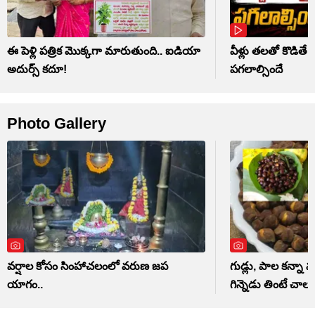
ఈ పెళ్లి పత్రిక మొక్కగా మారుతుంది.. ఐడియా
వీళ్లు తలతో కొడితే 
అదుర్స్ కదూ!
పగలాల్సిందే
Photo Gallery
వర్షాల కోసం సింహాచలంలో వరుణ జప
గుడ్లు, పాల కన్నా మ
యాగం..
గిన్నెడు తింటే చాలు