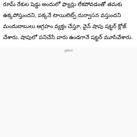
రూమ్ రేకుల షెడ్డు అందులో ఫ్యాన్లు లేకపోవడంతో తమకు
ఉక్కపోస్తుందని, పక్కనే టాయిలెట్స్ దుర్వాసన వస్తుందని
మందుబాబులు ఆగ్రహం వ్యక్తం చేస్తూ, వైన్ షాపు షట్టర్ క్లోజ్
చేశారు. షాపులో పనిచేసే వారు ఉండగానే షట్టర్ మూసివేశారు.