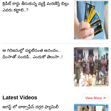
క్రెడిట్ కార్డు తీసుకున్న వ్యక్తి మరణిస్తే బిల్లు
ఎవరు కట్టాలి..?
ఆ గిరిజనుల్లో పట్టలేనంత ఆనందం..
ధింసాతో సందడి.. ఎందుకో తెలుసా..!
Latest Videos
View More
ఆగస్ట్ లో బాక్సాఫీస్ దగ్గర ఫ్యామిలీ