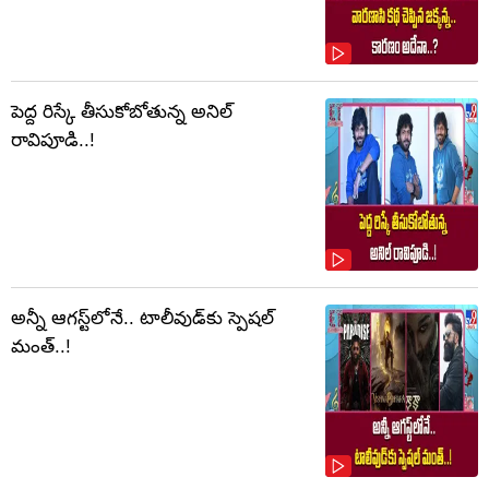
పెద్ద రిస్కే తీసుకోబోతున్న అనిల్
రావిపూడి..!
అన్నీ ఆగస్ట్‌లోనే.. టాలీవుడ్‌కు స్పెషల్
మంత్..!