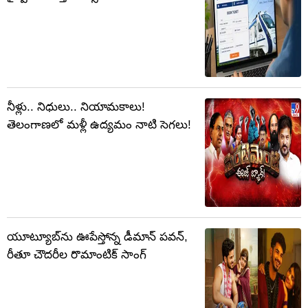
నీళ్లు.. నిధులు.. నియామకాలు!
తెలంగాణలో మళ్లీ ఉద్యమం నాటి సెగలు!
యూట్యూబ్‌ను ఊపేస్తోన్న డీమాన్ పవన్,
రీతూ చౌదరీల రొమాంటిక్ సాంగ్