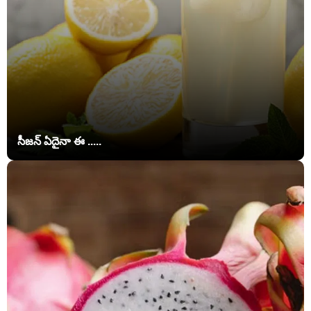
సీజన్ ఏదైనా ఈ .....