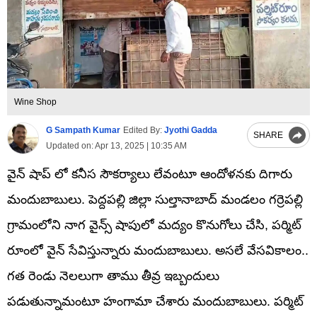
Wine Shop
G Sampath Kumar
Edited By:
Jyothi Gadda
SHARE
Updated on:
Apr 13, 2025 | 10:35 AM
వైన్ షాప్ లో కనీస సౌకర్యాలు లేవంటూ ఆందోళనకు దిగారు
మందుబాబులు. పెద్దపల్లి జిల్లా సుల్తానాబాద్ మండలం గర్రెపల్లి
గ్రామంలోని నాగ వైన్స్ షాపులో మద్యం కొనుగోలు చేసి, పర్మిట్
రూంలో వైన్ సేవిస్తున్నారు మందుబాబులు. అసలే వేసవికాలం..
గత రెండు నెలలుగా తాము తీవ్ర ఇబ్బందులు
పడుతున్నామంటూ హంగామా చేశారు మందుబాబులు. పర్మిట్