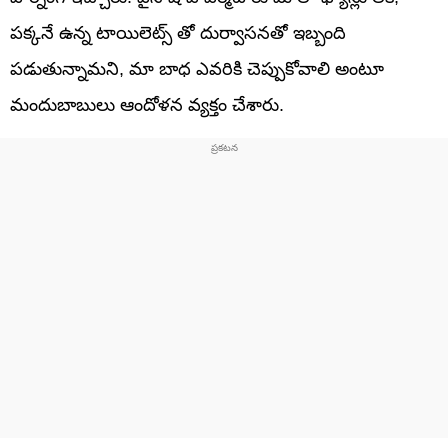
పక్కనే ఉన్న టాయిలెట్స్ తో దుర్వాసనతో ఇబ్బంది
పడుతున్నామని, మా బాధ ఎవరికి చెప్పుకోవాలి అంటూ
మందుబాబులు ఆందోళన వ్యక్తం చేశారు.