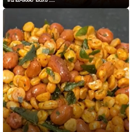
కోడి మాంసంలో పెరుగు .....