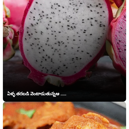
ఏళ్ళ తరబడి వెంటాడుతున్నఆ .....