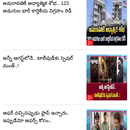
అమరావతికి ఆధ్యాత్మిక శోభ.. 123
అడుగుల భారీ కార్తికేయ విగ్రహం రెడీ
అన్నీ ఆగస్ట్‌లోనే.. టాలీవుడ్‌కు స్పెషల్
మంత్..!
ఆఫర్ వచ్చినప్పుడు ఫ్లాప్ ఇచ్చారు..
ఇప్పుడేమో ఆఫర్స్ కోసం..