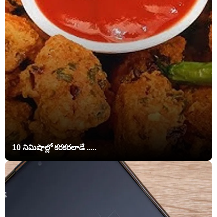
10 నిమిషాల్లో కరకరలాడే .....