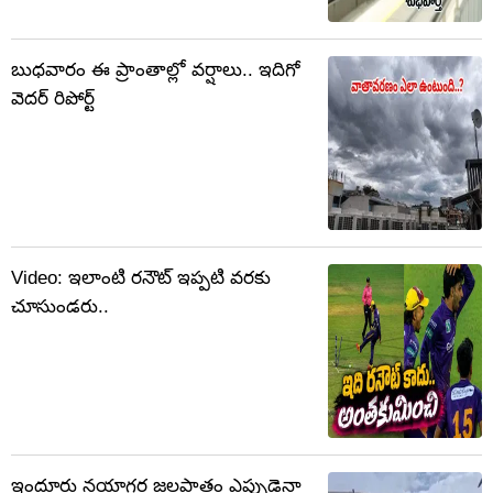
బుధవారం ఈ ప్రాంతాల్లో వర్షాలు.. ఇదిగో
వెదర్ రిపోర్ట్
Video: ఇలాంటి రనౌట్ ఇప్పటి వరకు
చూసుండరు..
ఇందూరు నయాగర జలపాతం ఎప్పుడైనా