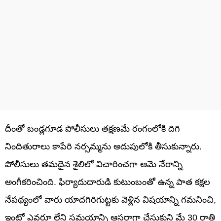
దీంతో బండ్లగూడ పోలీసులు తక్షణమే రంగంలోకి దిగి
నిందితురాలు కాపేరి నర్సమ్మను అదుపులోకి తీసుకున్నారు.
పోలీసులు తమదైన శైలిలో విచారించగా ఆమె నేరాన్ని
అంగీకరించింది. ఫిర్యాదుదారుడి కుటుంబంతో ఉన్న పాత కక్షల
నేపథ్యంలో వారు యాదగిరిగుట్టకు వెళ్లిన విషయాన్ని గమనించి,
ఇంట్లో ఎవరూ లేని సమయాన్ని ఆసరాగా చేసుకుని మే 30 రాత్రి