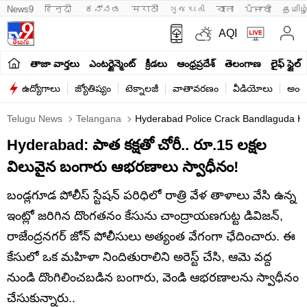
News9
हिन्दी 
ಕನ್ನಡ
मराठी
ગુજરાતી
বাংলা
ਪੰਜਾਬੀ
தமிழ
AQI
తాజా వార్తలు
ఎంటర్టైన్మెంట్
క్రీడలు
ఆంధ్రప్రదేశ్
తెలంగాణ
లైఫ్ స్టైల్
ఉద్యోగాలు
జ్యోతిష్యం
టెక్నాలజీ
వాతావరణం
వీడియోలు
అంతర
Telugu News
Telangana
Hyderabad Police Crack Bandlaguda H
Hyderabad: పాత కక్షతో చోరీ.. రూ.15 లక్షల
విలువైన బంగారు ఆభరణాలు స్వాధీనం!
బండ్లగూడ పోలీస్ స్టేషన్ పరిధిలో రాత్రి వేళ తాళాలు వేసి ఉన్న
ఇంట్లో జరిగిన దొంగతనం కేసును చాంద్రాయణగుట్ట డివిజన్,
రాజేంద్రనగర్ జోన్ పోలీసులు అత్యంత వేగంగా ఛేదించారు. ఈ
కేసులో ఒక మహిళా నిందితురాలిని అరెస్ట్ చేసి, ఆమె వద్ద
నుండి దొంగిలించబడిన బంగారు, వెండి ఆభరణాలను స్వాధీనం
చేసుకున్నారు..