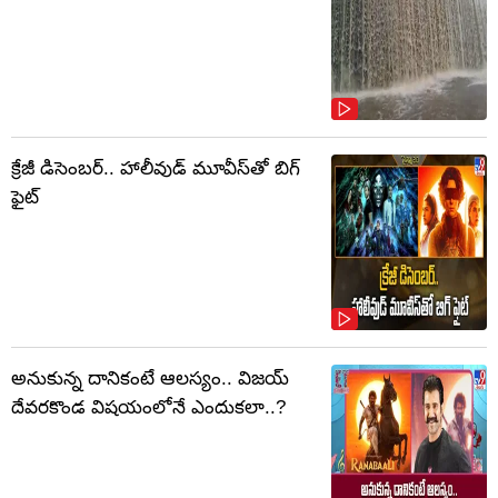
క్రేజీ డిసెంబర్‌.. హాలీవుడ్ మూవీస్‌తో బిగ్
ఫైట్‌
అనుకున్న దానికంటే ఆలస్యం.. విజయ్
దేవరకొండ విషయంలోనే ఎందుకలా..?