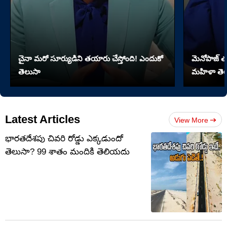
చైనా మరో సూర్యుడిని తయారు చేస్తోంది! ఎందుకో
మెనోపాజ్ త
తెలుసా
మహిళా తెల
Latest Articles
View More
భారతదేశపు చివరి రోడ్డు ఎక్కడుందో
తెలుసా? 99 శాతం మందికి తెలియదు