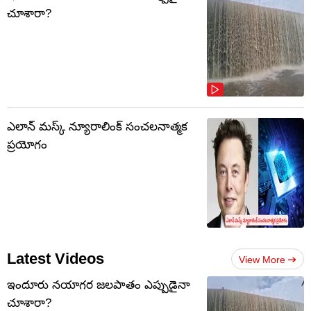
చూశారా?
ఎలాన్ మస్క్ న్యూరాలింక్ సంచలనాత్మక
ప్రయోగం
Latest Videos
View More
ఇందూరు నయాగర జలపాతం ఎప్పుడైనా
చూశారా?