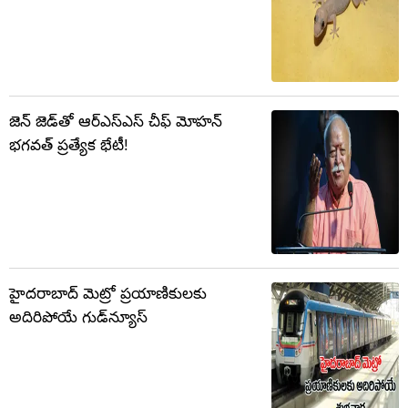
జెన్ జెడ్‌తో ఆర్‌ఎస్‌ఎస్ చీఫ్ మోహన్
భగవత్ ప్రత్యేక భేటీ!
హైదరాబాద్ మెట్రో ప్రయాణికులకు
అదిరిపోయే గుడ్‌న్యూస్