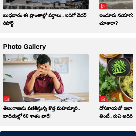
బుధవారం ఈ ప్రాంతాల్లో వర్షాలు.. ఇదిగో వెదర్
ఇందూరు నయాగర జ
రిపోర్ట్
చూశారా?
Photo Gallery
తెలంగాణను వణికిస్తున్న కొత్త మహమ్మారి..
దోసకాయతో ఇలా పచ్
బాధితుల్లో 60 శాతం వారే!
తింటే.. రుచి అదిరిపోద