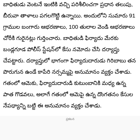
బాధితుడు వెంటనే ఇంటికి వచ్చి పరిశీలించగా ప్రధాన తలుపు,
బీరువా తాళాలు పగలగొట్టి ఉన్నాయి. అందులోని సుమారు 91
గ్రాముల బంగారు ఆభరణాలు, 100 తులాల వెండి ఆభరణాలు
చోరీకి గురైనట్లు గుర్తించారు. బాధితుడి ఫిర్యాదు మేరకు
బండ్లగూడ పోలీస్ స్టేషన్‌లో కేసు నమోదు చేసి దర్యాప్తు
చేపట్టారు. దర్యాప్తులో భాగంగా ఫిర్యాదుదారుడు గిరిబాబు తన
పొరుగున ఉండే కాపేరి నర్సమ్మపై అనుమానం వ్యక్తం చేశాడు.
గతంలో ఆమెకు, ఫిర్యాదుదారుడి కుటుంబానికి మధ్య ఉన్న
పాత గొడవలు, అలాగే గతంలో ఆమెపై ఉన్న దొంగతనం కేసుల
నేపథ్యాన్ని బట్టి ఈ అనుమానం వ్యక్తం చేశాడు.