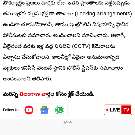
సౌకర్యార్థం ప్రజలు ఊర్లకు లేదా ఇతర ప్రాంతాలకు వెళ్లేటప్పుడు
తమ ఇళ్లకు సరైన భద్రతా తాళాలు (Locking arrangements)
ఉండేలా చూసుకోవాలని, తాము ఇంట్లో లేని విషయాన్ని స్థానిక
పోలీసులకు సమాచారం అందించాలని సూచించారు. అలాగే,
వీలైనంత వరకు ఇళ్ల వద్ద సిసిటివి (CCTV) కెమెరాలను
ఏర్పాటు చేసుకోవాలని, కాలనీల్లో ఏవైనా అనుమానాస్పద
వ్యక్తులు కనిపిస్తే వెంటనే స్థానిక పోలీస్ స్టేషన్‌కు సమాచారం
అందించాలని తెలిపారు.
మరిన్ని
తెలంగాణ వా
ర్తల కోసం క్లిక్ చేయండి.
LIVE
TV
Follow Us