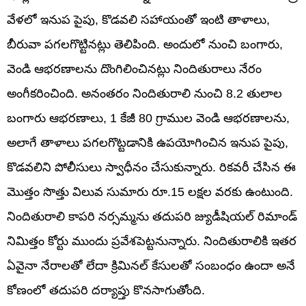
వేళలో ఇనుప పైపు, కొడవలి సహాయంతో ఇంటి తాళాలు,
బీరువా పగలగొట్టినట్లు తెలిపింది. అందులో నుంచి బంగారు,
వెండి ఆభరణాలను దొంగిలించినట్లు నిందితురాలు నేరం
అంగీకరించింది. అనంతరం నిందితురాలి నుంచి 8.2 తులాల
బంగారు ఆభరణాలు, 1 కేజీ 80 గ్రాముల వెండి ఆభరణాలను,
అలాగే తాళాలు పగలగొట్టడానికి ఉపయోగించిన ఇనుప పైపు,
కొడవలిని పోలీసులు స్వాధీనం చేసుకున్నారు. రికవరీ చేసిన ఈ
మొత్తం సొత్తు విలువ సుమారు రూ.15 లక్షల వరకు ఉంటుంది.
నిందితురాలి కాపరి నర్సమ్మను తదుపరి జ్యుడీషియల్ రిమాండ్
నిమిత్తం కోర్టు ముందు ప్రవేశపెట్టనున్నారు. నిందితురాలికి ఇతర
ఏవైనా నేరాలతో లేదా క్రిమినల్ కేసులతో సంబంధం ఉందా అనే
కోణంలో తదుపరి దర్యాప్తు కొనసాగుతోంది.