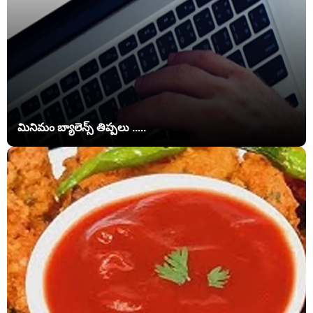
మినిమం బ్యాలెన్స్ తిప్పలు .....