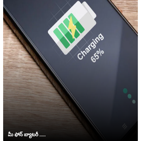
మీ ఫోన్ బ్యాటరీ .....