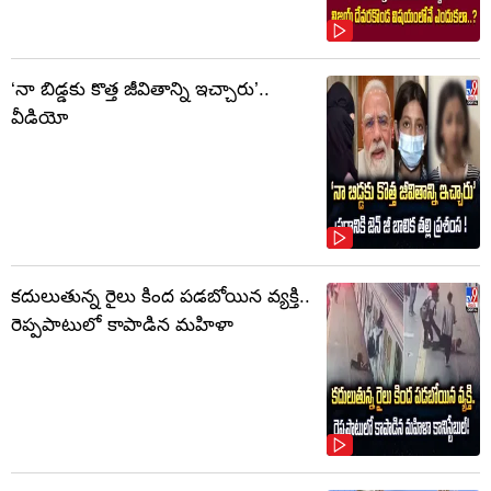
‘నా బిడ్డకు కొత్త జీవితాన్ని ఇచ్చారు’..
వీడియో
కదులుతున్న రైలు కింద పడబోయిన వ్యక్తి..
రెప్పపాటులో కాపాడిన మహిళా