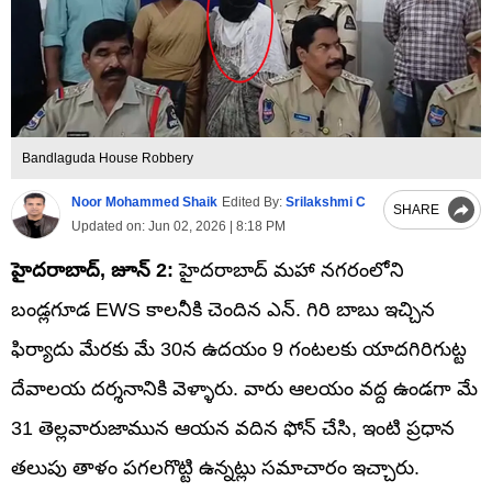
Bandlaguda House Robbery
Noor Mohammed Shaik
Edited By:
Srilakshmi C
SHARE
Updated on:
Jun 02, 2026 | 8:18 PM
హైదరాబాద్, జూన్‌ 2:
హైదరాబాద్‌ మహా నగరంలోని
బండ్లగూడ EWS కాలనీకి చెందిన ఎన్. గిరి బాబు ఇచ్చిన
ఫిర్యాదు మేరకు మే 30న ఉదయం 9 గంటలకు యాదగిరిగుట్ట
దేవాలయ దర్శనానికి వెళ్ళారు. వారు ఆలయం వద్ద ఉండగా మే
31 తెల్లవారుజామున ఆయన వదిన ఫోన్ చేసి, ఇంటి ప్రధాన
తలుపు తాళం పగలగొట్టి ఉన్నట్లు సమాచారం ఇచ్చారు.