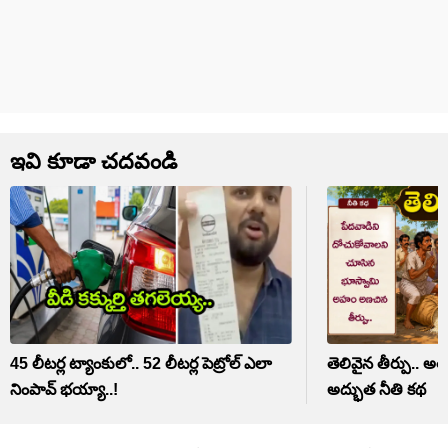
ఇవి కూడా చదవండి
45 లీటర్ల ట్యాంకులో.. 52 లీటర్ల పెట్రోల్ ఎలా
తెలివైన తీర్పు.. అ
నింపావ్ భయ్యా..!
అద్భుత నీతి కథ