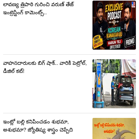
లావణ్య త్రిపాఠి గురించి వరుణ్ తేజ్
ఇంట్రెస్టింగ్ కామెంట్స్..
వాహనదారులకు బిగ్ షాక్.. వారికి పెట్రోల్,
డీజిల్ కట్!
ఇంట్లో బల్లి కనిపించడం శుభమా,
అశుభమా? జ్యోతిష్య శాస్త్రం చెప్పేది