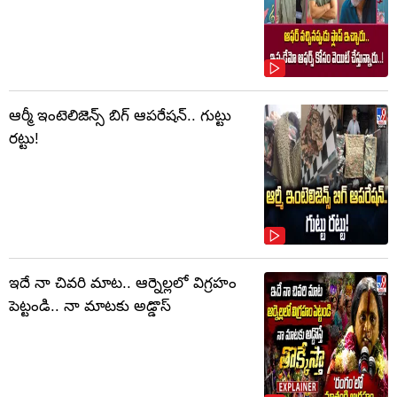
ఆర్మీ ఇంటెలిజెన్స్ బిగ్ ఆపరేషన్.. గుట్టు
రట్టు!
ఇదే నా చివరి మాట.. ఆర్నెల్లలో విగ్రహం
పెట్టండి.. నా మాటకు అడ్డొస్