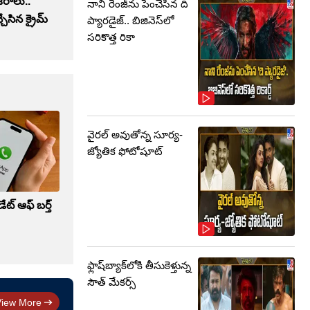
జరాలు..
నాని రేంజ్‌ను పెంచేసిన ది
ేసిన క్రైమ్
ప్యారడైజ్.. బిజినెస్‌లో
సరికొత్త రికా
వైరల్ అవుతోన్న సూర్య-
జ్యోతిక ఫోటోషూట్
ట్ ఆఫ్ బర్త్
ఫ్లాష్‌బ్యాక్‌లోకి తీసుకెళ్తున్న
సౌత్‌ మేకర్స్‌
View More