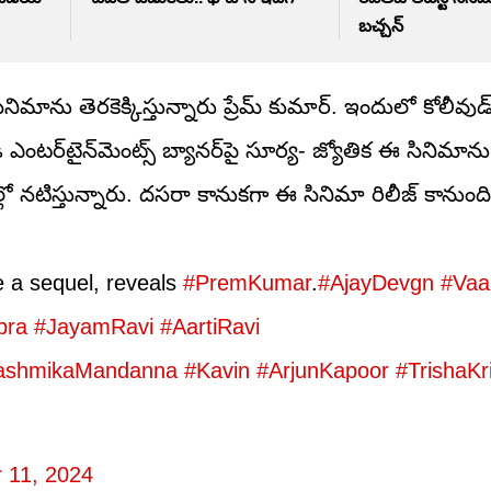
బచ్చన్
ిమాను తెరకెక్కిస్తున్నారు ప్రేమ్ కుమార్. ఇందులో కోలీవుడ్
డీ ఎంట‌ర్‌టైన్‌మెంట్స్ బ్యాన‌ర్‌పై సూర్య- జ్యోతిక ఈ సినిమాను
త్ర‌ల్లో న‌టిస్తున్నారు. దసరా కానుకగా ఈ సినిమా రిలీజ్ కానుంది
e a sequel, reveals
#PremKumar
.
#AjayDevgn
#Vaa
pra
#JayamRavi
#AartiRavi
ashmikaMandanna
#Kavin
#ArjunKapoor
#TrishaKr
 11, 2024