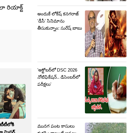
లా రియాక్ట్
అందుకే లోకేష్ కనగరాజ్
'డీసీ' సినిమాను
తీసుకున్నాం: సురేష్ బాబు
'అక్టోబర్‌లో DSC 2026
నోటిఫికేషన్.. డిసెంబర్‌లో
పరీక్షలు'
టీటీలోకి
మునగ పంట కాసులు
ా మిస్టర్