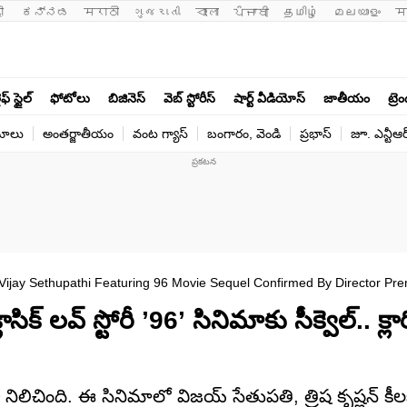
ी 
ಕನ್ನಡ
मराठी
ગુજરાતી
বাংলা
ਪੰਜਾਬੀ
தமிழ்
മലയാളം
म
ఫ్ స్టైల్
ఫోటోలు
బిజినెస్
వెబ్ స్టోరీస్
షార్ట్ వీడియోస్
జాతీయం
ట్రె
యోలు
అంతర్జాతీయం
వంట గ్యాస్
బంగారం, వెండి
ప్రభాస్
జూ. ఎన్టీఆర
Vijay Sethupathi Featuring 96 Movie Sequel Confirmed By Director P
్ లవ్ స్టోరీ ’96’ సినిమాకు సీక్వెల్.. క్లార
 నిలిచింది. ఈ సినిమాలో విజయ్ సేతుపతి, త్రిష కృష్ణన్ కీల