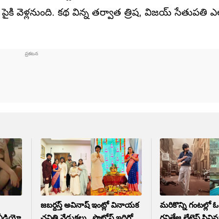
ెట్స్ పైకి వెళ్లనుంది. కథ విన్న తర్వాత త్రిష, విజయ్ సేతుపతి ఎ
జబర్దస్త్ అవినాష్ ఇంట్లో వినాయక
మరికొన్ని గంటల్లో ఓ
 వీడియో
చవితి వేడుకలు.. ఫొటోస్ ఇదిగో
రవితేజ లేటెస్ట్ సినిమ