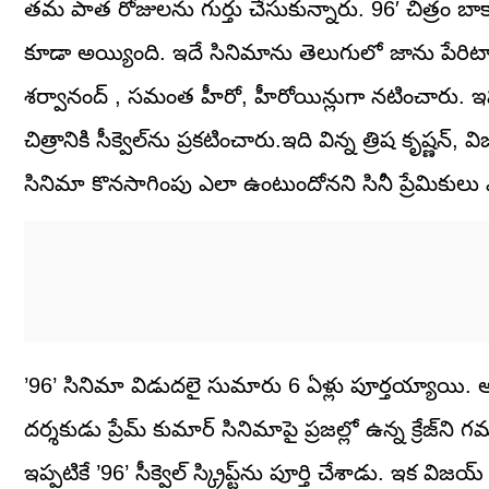
తమ పాత రోజులను గుర్తు చేసుకున్నారు. 96′ చిత్రం బాక్స
కూడా అయ్యింది. ఇదే సినిమాను తెలుగులో జాను పేరిట
శర్వానంద్ , సమంత హీరో, హీరోయిన్లుగా నటించారు. ఇప్పుడు
చిత్రానికి సీక్వెల్‌ను ప్రకటించారు.ఇది విన్న త్రిష క
సినిమా కొనసాగింపు ఎలా ఉంటుందోనని సినీ ప్రేమికులు 
’96’ సినిమా విడుదలై సుమారు 6 ఏళ్లు పూర్తయ్యాయి.
దర్శకుడు ప్రేమ్ కుమార్ సినిమాపై ప్రజల్లో ఉన్న క్రేజ్‌
ఇప్పటికే ’96’ సీక్వెల్ స్క్రిప్ట్‌ను పూర్తి చేశాడు. ఇక 