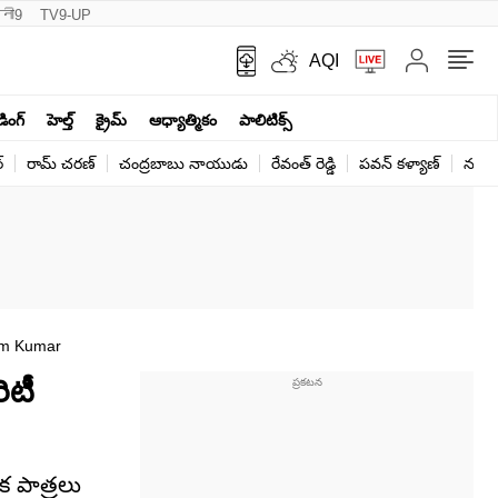
नी9
TV9-UP
AQI
ండింగ్
హెల్త్‌
క్రైమ్
ఆధ్యాత్మికం
పాలిటిక్స్‌
్
రామ్ చ‌ర‌ణ్‌
చంద్రబాబు నాయుడు
రేవంత్ రెడ్డి
పవన్ కళ్యాణ్
నరేంద
rem Kumar
ిటీ
క పాత్రలు