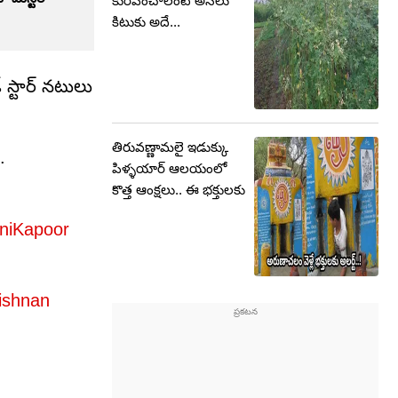
కురపించాలంటే అసలు
కిటుకు అదే...
 స్టార్ న‌టులు
తిరువణ్ణామలై ఇడుక్కు
.
పిళ్ళయార్ ఆలయంలో
కొత్త ఆంక్షలు.. ఈ భక్తులకు
niKapoor
ishnan