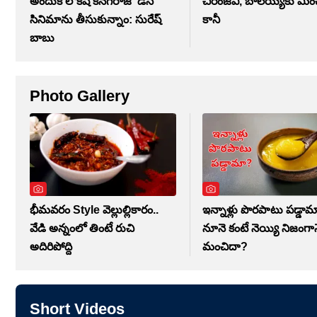
అందుకే లోకేష్ కనగరాజ్ 'డీసీ'
చిరంజీవి, బాలయ్యకు మించి క
సినిమాను తీసుకున్నాం: సురేష్
కానీ
బాబు
Photo Gallery
భీమవరం Style వెల్లుల్లికారం..
ఇన్నాళ్లు పొరపాటు పడ్డామ
వేడి అన్నంలో తింటే రుచి
నూనె కంటే నెయ్యి నిజంగా
అదిరిపోద్ది
మంచిదా?
Short Videos