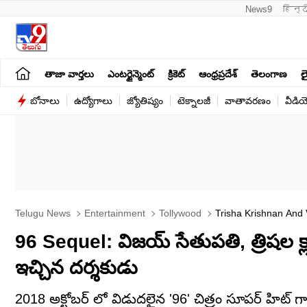
News9
हिन्द
తాజా వార్తలు
ఎంటర్టైన్మెంట్
క్రికెట్
ఆంధ్రప్రదేశ్
తెలంగాణ
లై
బోనాలు
ఉద్యోగాలు
జ్యోతిష్యం
టెక్నాలజీ
వాతావరణం
వీడి
Telugu News
Entertainment
Tollywood
Trisha Krishnan And 
96 Sequel: విజయ్ సేతుపతి, త్రిషల క్లాసిక
ఇచ్చిన దర్శకుడు
2018 అక్టోబర్ లో విడుదలైన '96' చిత్రం సూపర్ హిట్ గా