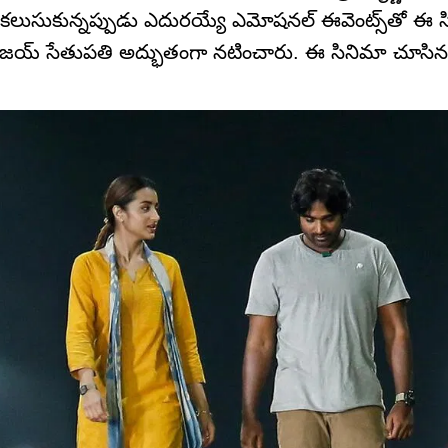
లు కలుసుకున్నప్పుడు ఎదురయ్యే ఎమోషనల్ ఈవెంట్స్‌తో ఈ 
్, విజయ్ సేతుపతి అద్భుతంగా నటించారు. ఈ సినిమా చూసిన 