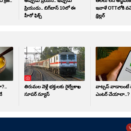
్రేజ్..
అప్పుడు ప్రేయసి.. ఇప్పుడు
తలలు లేని అస్థిపం
ప్రియుడు.. బిగ్‌బాస్ 10లో ఈ
ఇవాళే OTTలోకి వచ్చ
హీరో ఫిక్స్
థ్రిల్లర్
ా?..
తిరుమల వెళ్లే భక్తులకు రైల్వేశాఖ
వాట్సప్ వాడాలంటే డే
నే
సూపర్ న్యూస్
ఎంటర్ చేయాలా..?