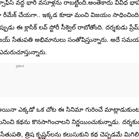
ాఫీస్ వద్ద భారీ వసూళ్లను రాబట్టింది.అంతేకాదు వివిధ భాషల్
ా రీమేక్ చేయ‌గా.. ఇక్క‌డ కూడా మంచి విజ‌యం సాధించింద
 ఈ క్లాసిక్ లవ్ స్టోరీ సీక్వెల్ రాబోతోంది. దర్శకుడు ప్రేమ
ృష్ణన్, విజయ్ సేతుపతి అభిమానులు సంతోషిస్తున్నారు. అదే స
ఎదురుచూస్తున్నారు.
 అయినా ఎక్కడో ఒక చోట ఈ సినిమా గురించే మాట్లాడుకుంట
ని గమనించి కథను కొనసాగించాలని నిర్ణయించుకున్నాడు. దర్శకుడ
విజయ్ సేతుపతి, త్రిష కృష్ణన్‌లను కలుసుకుని కథ చెప్పడమే మిగి