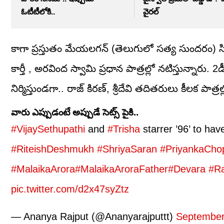
ఓటీటీలోకి..
వైరల్
కాగా ప్రస్తుతం మేయల‌గ‌న్ (తెలుగులో స‌త్య సుంద‌రం) సిన
కార్తీ , అరవింద స్వామి ప్రధాన పాత్రల్లో నటిస్తున్నారు. 2
నిర్మిస్తుండ‌గా.. రాజ్ కిర‌ణ్, శ్రీదేవి తదితరులు కీల‌క పా
వారు ఎప్పుడంటే అప్పుడే సెట్స్ పైకి..
#VijaySethupathi
and
#Trisha
starrer ’96’ to hav
#RiteishDeshmukh
#ShriyaSaran
#PriyankaCho
#MalaikaArora
#MalaikaAroraFather
#Devara
#R
pic.twitter.com/d2x47syZtz
— Ananya Rajput (@Ananyarajputtt)
September