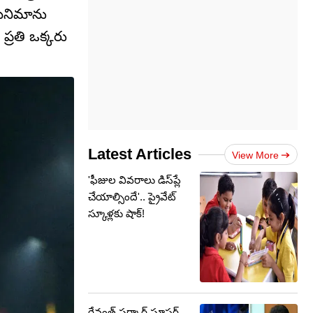
సినిమాను
ప్రతి ఒక్కరు
Latest Articles
View More
'ఫీజుల వివరాలు డిస్‌ప్లే
చేయాల్సిందే'.. ప్రైవేట్
స్కూళ్లకు షాక్!
రేవంత్ సర్కార్ సూపర్