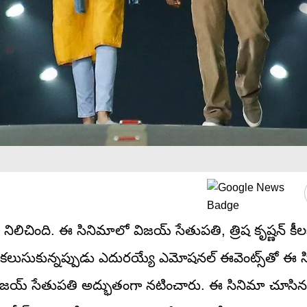
 నిలిచింది. ఈ సినిమాలో విజయ్ సేతుపతి, త్రిష కృష్ణన్ కీల
లు కలుసుకున్నప్పుడు ఎదురయ్యే ఎమోషనల్ ఈవెంట్స్‌తో ఈ 
్, విజయ్ సేతుపతి అద్భుతంగా నటించారు. ఈ సినిమా చూసిన 