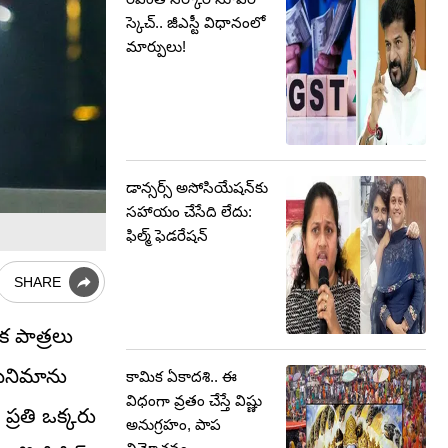
స్కెచ్.. జీఎస్టీ విధానంలో
మార్పులు!
డాన్సర్స్ అసోసియేషన్‌కు
సహాయం చేసేది లేదు:
ఫిల్మ్‌ ఫెడరేషన్‌
SHARE
క పాత్రలు
సినిమాను
కామిక ఏకాదశి.. ఈ
విధంగా వ్రతం చేస్తే విష్ణు
ప్రతి ఒక్కరు
అనుగ్రహం, పాప