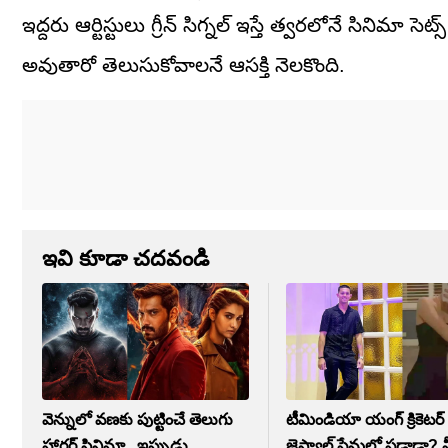
ఇద్దరు ఆర్టిస్టులు గ్రీన్ సిగ్నల్ ఇస్తే త్వరలోనే సినిమా స
అవుతారో తెలుసుకోవాలనే ఆసక్తి నెలకొంది.
ఇవి కూడా చదవండి
వెన్నులో వణకు పుట్టించే తెలుగు
టీమిండియా యంగ్ క్రికెటర్
హారర్ సినిమా.. ఇప్పుడు
జైస్వాల్ ప్రేమలో పడ్డాడా?