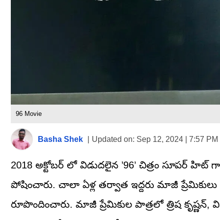
96 Movie
Basha Shek
|
Updated on:
Sep 12, 2024 | 7:57 PM
2018 అక్టోబర్ లో విడుదలైన ’96’ చిత్రం సూపర్ హిట్ గా
పోషించారు. చాలా ఏళ్ల తర్వాత ఇద్దరు మాజీ ప్రేమికు
రూపొందించారు. మాజీ ప్రేమికుల పాత్రలో త్రిష కృష్ణన