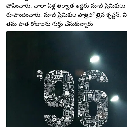
పోషించారు. చాలా ఏళ్ల తర్వాత ఇద్దరు మాజీ ప్రేమికు
రూపొందించారు. మాజీ ప్రేమికుల పాత్రలో త్రిష కృష్ణన
తమ పాత రోజులను గుర్తు చేసుకున్నారు