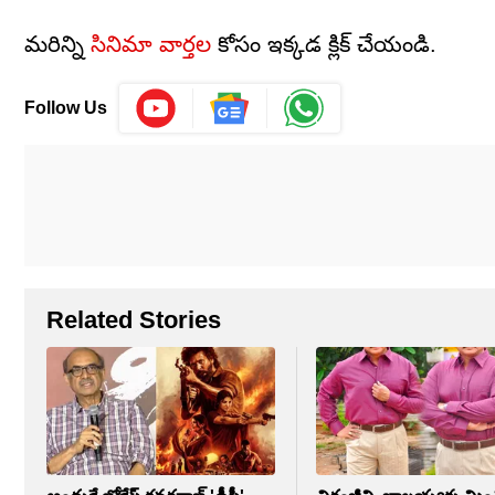
మరిన్ని
సినిమా వార్తల
కోసం ఇక్కడ క్లిక్ చేయండి.
Follow Us
Related Stories