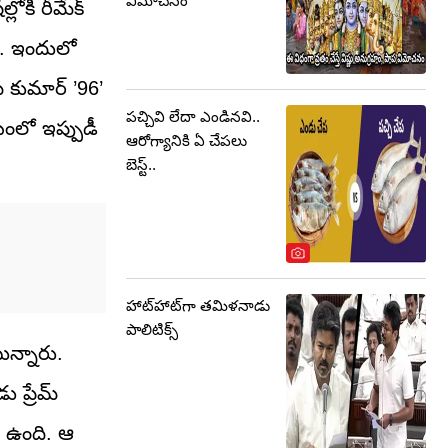
విమోచనం
లోకి రీమేక్
ి. ఇందులో
్ కుమార్ ’96’
పచ్చివి లేదా ఎండినవి..
మయంలో ఇప్పుడీ
ఆరోగ్యానికి ఏ చేపలు
బెస్ట్..
హాట్‌హాట్‌గా తమిళనాడు
పాలిటిక్స్‌
ున్నారు.
ు ప్రేమ్
లి ఉంది. ఆ