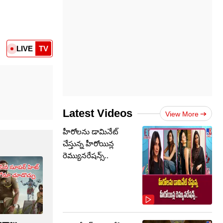
LIVE
TV
Latest Videos
View More
హీరోలను డామినేట్
చేస్తున్న హీరోయిన్ల
రెమ్యునరేషన్స్..