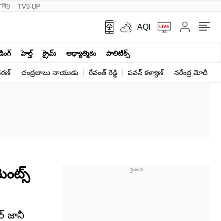
नी9
TV9-UP
AQI
ండింగ్
హెల్త్‌
క్రైమ్
ఆధ్యాత్మికం
పాలిటిక్స్‌
ర‌ణ్‌
చంద్రబాబు నాయుడు
రేవంత్ రెడ్డి
పవన్ కళ్యాణ్
నరేంద్ర మోదీ
క
ెంట్స్
ర్ జానీ