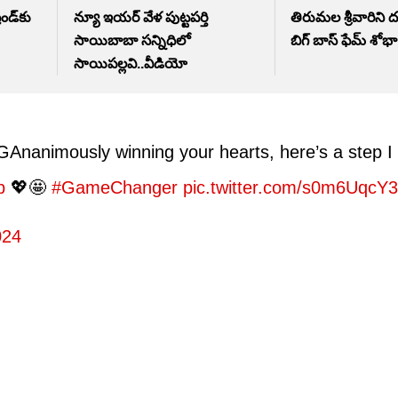
ండ్‌కు
న్యూ ఇయర్ వేళ పుట్టపర్తి
తిరుమల శ్రీవారిని ద
సాయిబాబా సన్నిధిలో
బిగ్ బాస్ ఫేమ్ శోభా శ
సాయిప‌ల్ల‌వి..వీడియో
Ananimously winning your hearts, here’s a step I 
p
💖🤩
#GameChanger
pic.twitter.com/s0m6UqcY
024