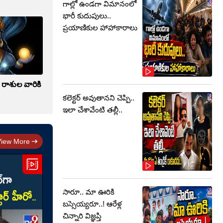
గాల్లో ఉండగా విమానంలో
భారీ కుదుపులు..
ప్రయాణికుల హాహాకారాలు
 రాశుల వారికి
!
కలెక్టర్‌ అవుతానని చెప్పి..
ఇలా చేశావేంటి తల్లీ..
View More
సారూ.. మా ఊరికి
బస్సెయ్యరూ..! ఆరేళ్ల
చిన్నారి విజ్ఞప్తి