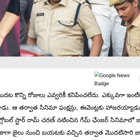
దట కొన్ని రోజులు ఎవ్వరికీ కనిపించలేదు. ఎక్కువగా ఇంటిక
. ఆ తర్వాత సినిమా ఫంక్షన్లు, ఈవెంట్లకు హాజరయ్యాడు
లోబల్ స్టార్ రామ్ చరణ్ నటించిన గేమ్ ఛేంజర్ సినిమాలో జా
ంది. కాగా జైలు నుంచి బయటకు వచ్చిన తర్వాత మొదటిసారి జా