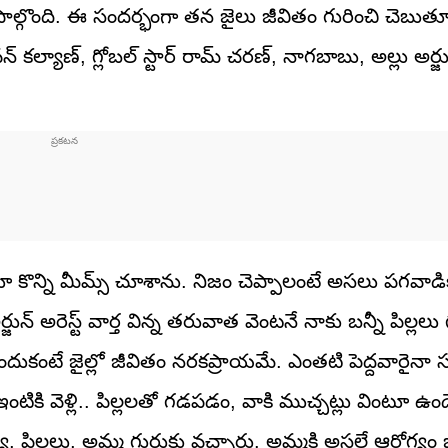
ాల్గొంది. ఈ సందర్భంగా తన జైలు జీవితం గురించి చెబు
్ కల్యాణ్, గ్లోబల్ స్టార్ రామ్ చరణ్, నాగబాబు, అల్లు అర్జు
టూ కొన్ని మీమ్స్ చూశాను. నిజం చెప్పాలంటే అసలు పగవాడికి
ున్ అరెస్ట్ వార్త విన్న తరువాత వెంటనే నాకు బన్నీ పిల్లలు గ
ందుకంటే జైల్లో జీవితం నరకప్రాయమే. ఎంతటి పెద్దవారైనా స
కి వెళ్లి.. పిల్లలతో గడపడం, వాకి ముచ్చట్లు వింటూ ఉండే 
ిల్లలు, అమ్మ గుర్తుకు వచ్చారు. అమ్మకి అసలే ఆరోగ్యం 