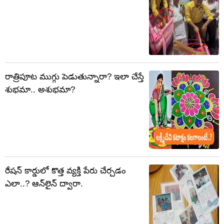
రాత్రిపూట ముగ్గు పెడుతున్నారా? ఇలా చేస్తే
శుభమా.. అశుభమా?
రేషన్ కార్డులో కొత్త వ్యక్తి పేరు చేర్చడం
ఎలా..? ఆన్‌లైన్ ద్వారా.