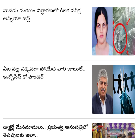
మెదడు మరణం నిర్ధారణలో కీలక పరీక్ష..
అప్నియా టెస్ట్
ఏఐ వల్ల ఎక్కవగా పోయేది వారి జాబులే..
ఇన్ఫోసిస్ కో ఫౌండర్
డాక్టర్లే మేనమామలు.. ప్రభుత్వ ఆసుపత్రిలో
శిశువులకు ఇలా..