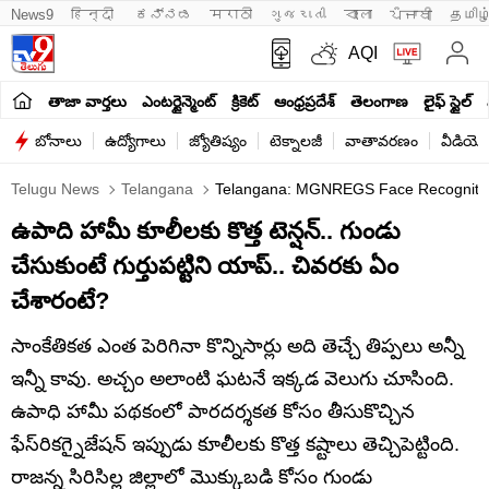
News9
हिन्दी 
ಕನ್ನಡ
मराठी
ગુજરાતી
বাংলা
ਪੰਜਾਬੀ
தமிழ
AQI
తాజా వార్తలు
ఎంటర్టైన్మెంట్
క్రికెట్
ఆంధ్రప్రదేశ్
తెలంగాణ
లైఫ్ స్టైల్
బోనాలు
ఉద్యోగాలు
జ్యోతిష్యం
టెక్నాలజీ
వాతావరణం
వీడియో
Telugu News
Telangana
Telangana: MGNREGS Face Recognition
ఉపాది హామీ కూలీలకు కొత్త టెన్షన్.. గుండు
చేసుకుంటే గుర్తుపట్టిని యాప్.. చివరకు ఏం
చేశారంటే?
సాంకేతికత ఎంత పెరిగినా కొన్నిసార్లు అది తెచ్చే తిప్పలు అన్నీ
ఇన్నీ కావు. అచ్చం అలాంటి ఘటనే ఇక్కడ వెలుగు చూసింది.
ఉపాధి హామీ పథకంలో పారదర్శకత కోసం తీసుకొచ్చిన
ఫేస్‌రికగ్నైజేషన్ ఇప్పుడు కూలీలకు కొత్త కష్టాలు తెచ్చిపెట్టింది.
రాజన్న సిరిసిల్ల జిల్లాలో మొక్కుబడి కోసం గుండు