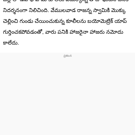
నిదర్శనంగా నిలిచింది. వేములవాడ రాజన్న స్వామికి మొక్కు
చెల్లించి గుండు చేయించుకున్న కూలీలను బయోమెట్రిక్ యాప్
గుర్తించకపోవడంతో, వారు పనికి హాజరైనా హాజరు నమోదు
కాలేదు.