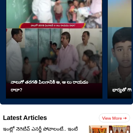
నాలుగో త‌ర‌గతి పిలగానికి అ, ఆ లు రాయ‌డం
రాదా?
భార్యతో గొడ
Latest Articles
View More
ఇంట్లో నెగెటివ్ ఎనర్జీ పోవాలంటే.. ఇంటి