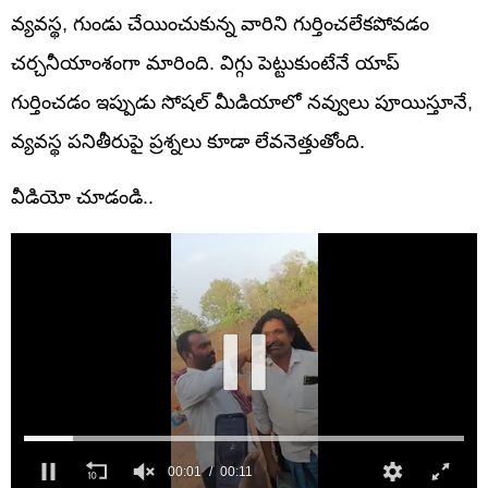
వ్యవస్థ, గుండు చేయించుకున్న వారిని గుర్తించలేకపోవడం
చర్చనీయాంశంగా మారింది. విగ్గు పెట్టుకుంటేనే యాప్
గుర్తించడం ఇప్పుడు సోషల్ మీడియాలో నవ్వులు పూయిస్తూనే,
వ్యవస్థ పనితీరుపై ప్రశ్నలు కూడా లేవనెత్తుతోంది.
వీడియో చూడండి..