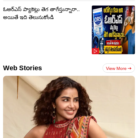
ఓఆర్‌ఎస్‌ ప్యాకెట్లు తెగ తాగేస్తున్నారా..
అయితే ఇది తెలుసుకోండి
Web Stories
View More