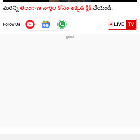
మరిన్ని
తెలంగాణ వార్తల కోసం ఇక్కడ క్లిక్
చేయండి.
LIVE
TV
Follow Us