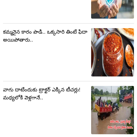
కమ్మనైన కారం పొడి.. ఒక్కసారి తింటే ఫిదా
అయిపోతారు..
వాగు దాటేందుకు ట్రాక్టర్ ఎక్కిన టీచర్లు!
మధ్యలోకి వెళ్లగానే..