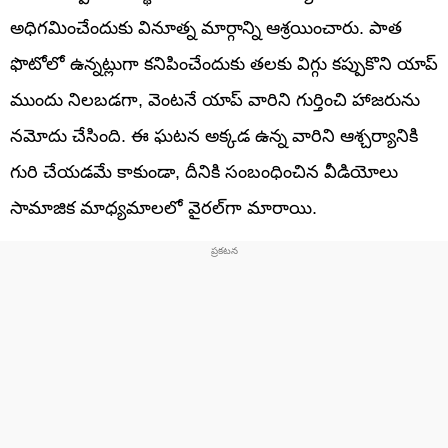
అధిగమించేందుకు వినూత్న మార్గాన్ని ఆశ్రయించారు. పాత
ఫొటోలో ఉన్నట్లుగా కనిపించేందుకు తలకు విగ్గు కప్పుకొని యాప్
ముందు నిలబడగా, వెంటనే యాప్ వారిని గుర్తించి హాజరును
నమోదు చేసింది. ఈ ఘటన అక్కడ ఉన్న వారిని ఆశ్చర్యానికి
గురి చేయడమే కాకుండా, దీనికి సంబంధించిన వీడియోలు
సామాజిక మాధ్యమాలలో వైరల్‌గా మారాయి.