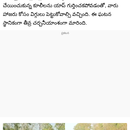
చేయించుకున్న కూలీలను యాప్ గుర్తించకపోవడంతో, వారు
హాజరు కోసం విగ్గులు పెట్టుకోవాల్సి వచ్చింది. ఈ ఘటన
స్థానికంగా తీవ్ర చర్చనీయాంశంగా మారింది.