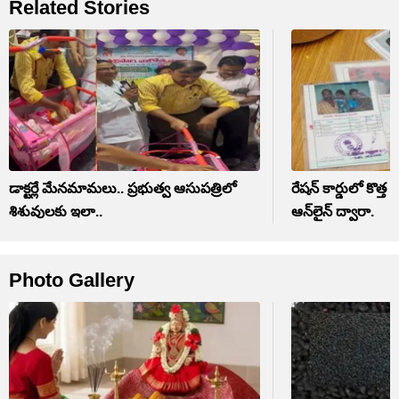
Related Stories
డాక్టర్లే మేనమామలు.. ప్రభుత్వ ఆసుపత్రిలో
రేషన్ కార్డులో కొత్త 
శిశువులకు ఇలా..
ఆన్‌లైన్ ద్వారా.
Photo Gallery