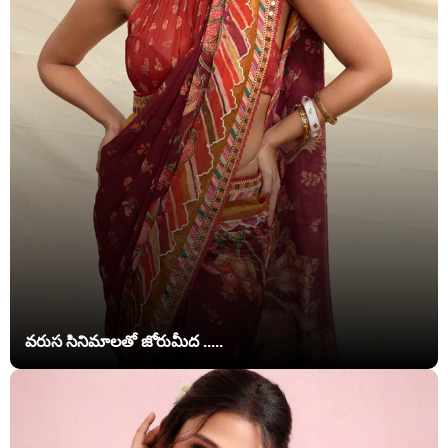
వరుస సినిమాలతో జోరుమీద .....