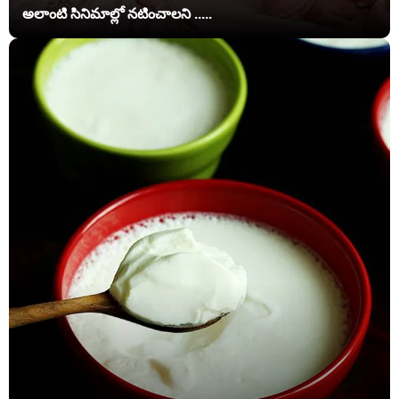
అలాంటి సినిమాల్లో నటించాలని .....