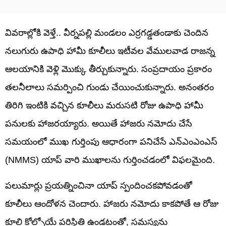
వివరాల్లోకి వెళ్తే.. వీర్నపల్లి మండలం ఎర్రగడ్డతండాకు చెందిన
నలుగురు ఉపాధి హామీ కూలీలు ఇటీవల వేములవాడ రాజన్న
ఆలయానికి వెళ్లి మొక్కు తీర్చుకున్నారు. సంప్రదాయం ప్రకారం
తలనీలాలు సమర్పించి గుండు చేయించుకున్నారు. అనంతరం
తిరిగి ఇంటికి వచ్చిన కూలీలు మరుసటి రోజు ఉపాధి హామీ
పనులకు హాజరయ్యారు. అయితే హాజరు నమోదు చేసే
సమయంలో ముఖ గుర్తింపు ఆధారంగా పనిచేసే ఎన్ఎంఎంఎస్
(NMMS) యాప్ వారి ముఖాలను గుర్తించడంలో విఫలమైంది.
పలుమార్లు ప్రయత్నించినా యాప్ స్పందించకపోవడంతో
కూలీలు ఆందోళన చెందారు. హాజరు నమోదు కాకపోతే ఆ రోజు
కూలి కోల్పోయే పరిస్థితి ఉండటంతో, సమస్యను