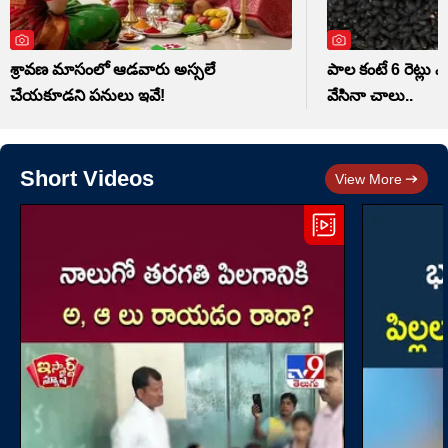
శ్రావణ మాసంలో ఆడవారు అస్సలే
పాల కంటే 6 రెట్లు 
చేయకూడని పనులు ఇవే!
వేసినా చాలు..
Short Videos
View More