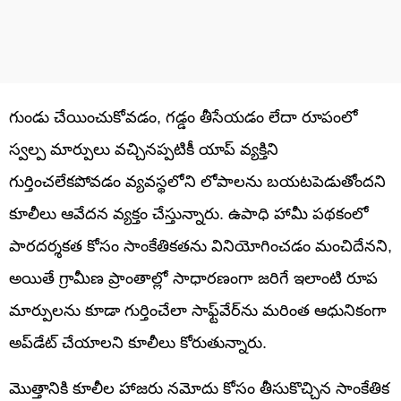
గుండు చేయించుకోవడం, గడ్డం తీసేయడం లేదా రూపంలో
స్వల్ప మార్పులు వచ్చినప్పటికీ యాప్ వ్యక్తిని
గుర్తించలేకపోవడం వ్యవస్థలోని లోపాలను బయటపెడుతోందని
కూలీలు ఆవేదన వ్యక్తం చేస్తున్నారు. ఉపాధి హామీ పథకంలో
పారదర్శకత కోసం సాంకేతికతను వినియోగించడం మంచిదేనని,
అయితే గ్రామీణ ప్రాంతాల్లో సాధారణంగా జరిగే ఇలాంటి రూప
మార్పులను కూడా గుర్తించేలా సాఫ్ట్‌వేర్‌ను మరింత ఆధునికంగా
అప్‌డేట్ చేయాలని కూలీలు కోరుతున్నారు.
మొత్తానికి కూలీల హాజరు నమోదు కోసం తీసుకొచ్చిన సాంకేతిక