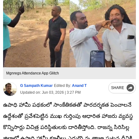
Mgnregs Attendance App Glitch
G Sampath Kumar
Edited By:
Anand T
SHARE
Updated on:
Jun 03, 2026 | 3:27 PM
ఉపాధి హామీ పథకంలో సాంకేతికతతో పారదర్శకత పెంచాలనే
ఉద్దేశంతో ప్రవేశపెట్టిన ముఖ గుర్తింపు ఆధారిత హాజరు వ్యవస్థ
కొన్నిసార్లు విచిత్ర పరిస్థితులకు దారితీస్తోంది. రాజన్న సిరిసిల్ల
జిల్లాలో ఉపాధి హామీ కూలీలు ఎదుర్కొన్న తాజా ఘటన దీనికి