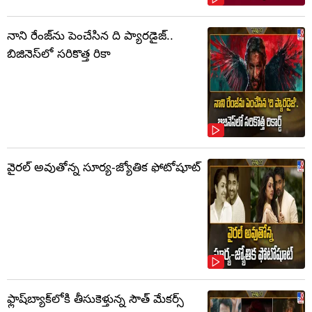
నాని రేంజ్‌ను పెంచేసిన ది ప్యారడైజ్..
బిజినెస్‌లో సరికొత్త రికా
వైరల్ అవుతోన్న సూర్య-జ్యోతిక ఫోటోషూట్
ఫ్లాష్‌బ్యాక్‌లోకి తీసుకెళ్తున్న సౌత్‌ మేకర్స్‌