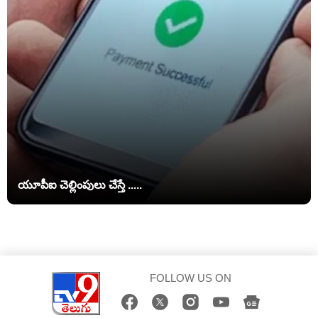
యూపీఐ చెల్లింపులు చేస్తే .....
FOLLOW US ON