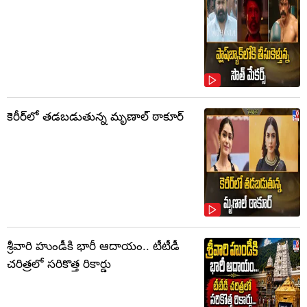
కెరీర్‌లో తడబడుతున్న మృణాల్ ఠాకూర్
శ్రీవారి హుండీకి భారీ ఆదాయం.. టీటీడీ
చరిత్రలో సరికొత్త రికార్డు