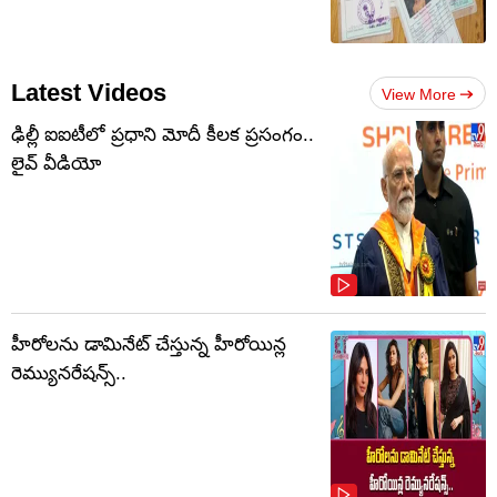
Latest Videos
View More
ఢిల్లీ ఐఐటీలో ప్రధాని మోదీ కీలక ప్రసంగం..
లైవ్ వీడియో
హీరోలను డామినేట్ చేస్తున్న హీరోయిన్ల
రెమ్యునరేషన్స్..