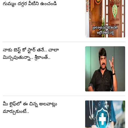
గుమ్మం దగ్గర వీటిని ఉంచండి
నాకు బెస్ట్ కో స్టార్ తనే.. చాలా
మిస్సవుతున్నా.. శ్రీకాంత్..
మీ లైఫ్‌లో ఈ చిన్న అలవాట్లు
మార్చుకుంటే..