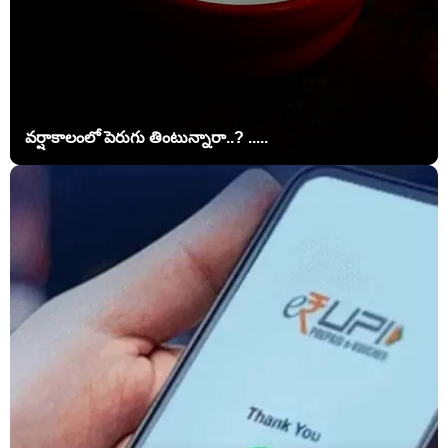
వర్షాకాలంలో పెరుగు తింటున్నారా..? .....