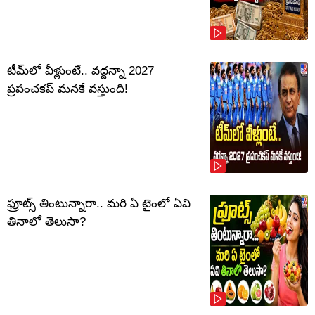
టీమ్‌లో వీళ్లుంటే.. వద్దన్నా 2027
ప్రపంచకప్‌ మనకే వస్తుంది!
ఫ్రూట్స్‌ తింటున్నారా.. మరి ఏ టైంలో ఏవి
తినాలో తెలుసా?