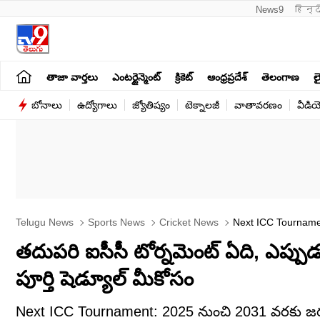
News9
हिन्द
తాజా వార్తలు
ఎంటర్టైన్మెంట్
క్రికెట్
ఆంధ్రప్రదేశ్
తెలంగాణ
లై
బోనాలు
ఉద్యోగాలు
జ్యోతిష్యం
టెక్నాలజీ
వాతావరణం
వీడి
Telugu News
Sports News
Cricket News
Next ICC Tournamen
2031
తదుపరి ఐసీసీ టోర్నమెంట్ ఏది, ఎప్ప
పూర్తి షెడ్యూల్ మీకోసం
Next ICC Tournament: 2025 నుంచి 2031 వరకు జరగబోయే 