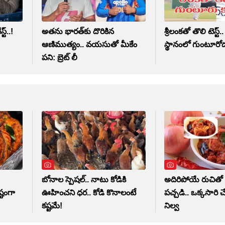
ట్..!
అతను భారత్‌కు దొరికిన
శ్రీలంకతో తొలి టెస్ట్‌
ఆణిముత్యం.. వయసుతో మీకేం
స్థానంలో గుంటూరోడ
పని: బ్రెట్ లీ
బోనాల స్పెషల్.. నాటు కోడికి
అదిరిపోయే రుచితో
్టంగా
ఊహించని ధర.. కోడి కొనాలంటే
పచ్చడి.. ఒక్కసారి చే
కష్టమే!
నిల్వ