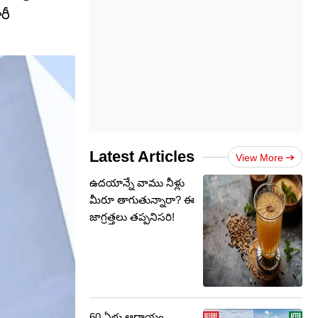
రీ
Latest Articles
View More
ఉదయాన్నే వాము నీళ్లు
మీరూ తాగుతున్నారా? ఈ
జాగ్రత్తలు తప్పనిసరి!
60 ఏళ్లు ఆదాయం