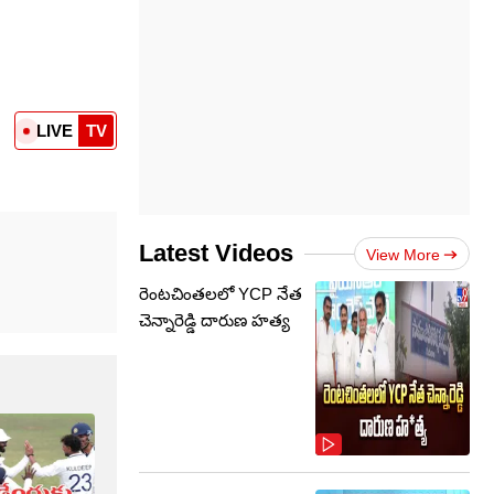
LIVE
TV
Latest Videos
View More
రెంటచింతలలో YCP నేత
చెన్నారెడ్డి దారుణ హత్య