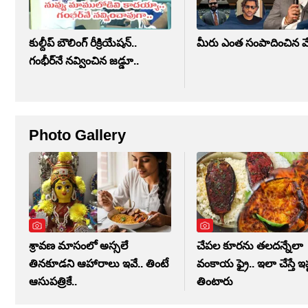
కుల్దీప్ బౌలింగ్ రీక్రియేషన్..
మీరు ఎంత సంపాదించిన వేస్
గంభీర్‌నే నవ్వించిన జడ్డూ..
Photo Gallery
శ్రావణ మాసంలో అస్సలే
చేపల కూరను తలదన్నేలా
తినకూడని ఆహారాలు ఇవే.. తింటే
వంకాయ ఫ్రై.. ఇలా చేస్తే ఇష
ఆసుపత్రికే..
తింటారు