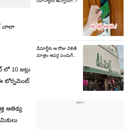
రహస్యాలు ఉన్నాయా..?
ట్ చాలా
డీమార్ట్‌కు ఆ రోజు వెళితే
మాత్రం ఆఫర్ల పండుగే..
్ లో 10 జట్లు
ఈ టోర్నమెంట్
త్త ఆతిథ్య
రేమికులు