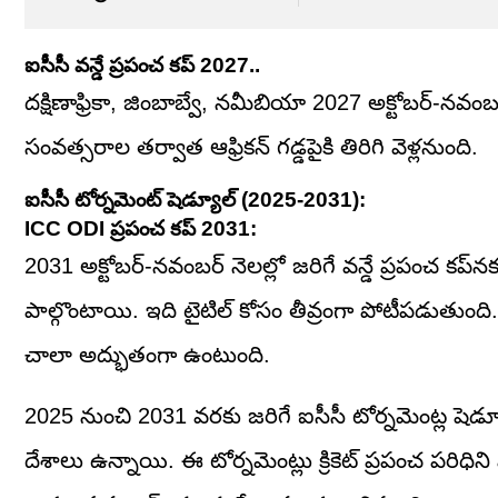
ఐసీసీ వన్డే ప్రపంచ కప్ 2027..
దక్షిణాఫ్రికా, జింబాబ్వే, నమీబియా 2027 అక్టోబర్-నవంబ
సంవత్సరాల తర్వాత ఆఫ్రికన్ గడ్డపైకి తిరిగి వెళ్లనుంది.
ఐసీసీ టోర్నమెంట్ షెడ్యూల్ (2025-2031):
ICC ODI ప్రపంచ కప్ 2031:
2031 అక్టోబర్-నవంబర్ నెలల్లో జరిగే వన్డే ప్రపంచ కప్‌
పాల్గొంటాయి. ఇది టైటిల్ కోసం తీవ్రంగా పోటీపడుతుంద
చాలా అద్భుతంగా ఉంటుంది.
2025 నుంచి 2031 వరకు జరిగే ఐసీసీ టోర్నమెంట్ల షెడ్యూ
దేశాలు ఉన్నాయి. ఈ టోర్నమెంట్లు క్రికెట్ ప్రపంచ పరిధిని