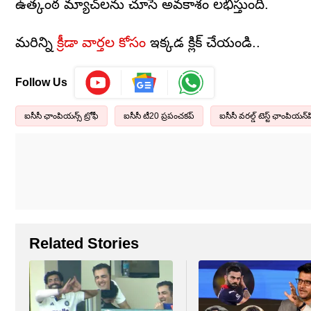
ఉత్కంఠ మ్యాచ్‌లను చూసే అవకాశం లభిస్తుంది.
మరిన్ని
క్రీడా వార్తల కోసం
ఇక్కడ క్లిక్ చేయండి..
Follow Us
ఐసీసీ ఛాంపియన్స్ ట్రోఫీ
ఐసీసీ టీ20 ప్రపంచకప్
ఐసీసీ వరల్డ్ టెస్ట్ ఛాంపియన్‌ష
Related Stories