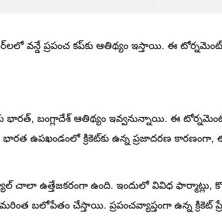
ర్‌లలో వన్డే ప్రపంచ కప్‌కు ఆతిథ్యం ఇస్తాయి. ఈ టోర్నమెం
నకు భారత్, బంగ్లాదేశ్ ఆతిథ్యం ఇవ్వనున్నాయి. ఈ టోర్నమెంట
ి. భారత ఉపఖండంలో క్రికెట్‌కు ఉన్న ప్రజాదరణ కారణంగా, 
ల్ చాలా ఉత్తేజకరంగా ఉంది. ఇందులో వివిధ ఫార్మాట్లు, కొ
 మరింత బలోపేతం చేస్తాయి. ప్రపంచవ్యాప్తంగా ఉన్న క్రికెట్ ప్