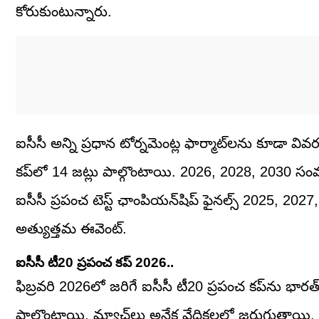
కోరుకుంటున్నారు.
ఐసీసీ అన్ని ప్రధాన టోర్నమెంట్ల ఫార్మాట్‌లను కూడా వి
కప్‌లో 14 జట్లు పాల్గొంటాయి. 2026, 2028, 2030 సంవ
ఐసీసీ ప్రపంచ టెస్ట్ ఛాంపియన్‌షిప్ ఫైనల్స్ 2025, 2027
అత్యుత్తమ ఈవెంట్.
ఐసీసీ టీ20 ప్రపంచ కప్ 2026..
ఫిబ్రవరి 2026లో జరిగే ఐసీసీ టీ20 ప్రపంచ కప్‌ను భారత్
పాల్గొంటాయి. మ్యాచ్‌లు అనేక వేదికలలో జరుగుతాయి. దక