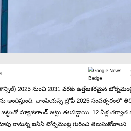
M
 కౌన్సిల్) 2025 నుంచి 2031 వరకు ఉత్తేజకరమైన టోర్నమెంట్
ాక్షన్‌ను అందిస్తుంది. ఛాంపియన్స్ ట్రోఫీ 2025 సంవత్సరంలో తిరి
ారత జట్టుతో న్యూజిలాండ్ జట్లు తలపడ్డాయి. 12 ఏళ్ల తర్వాత
 చూపు రానున్న ఐసీసీ టోర్నమెంట్ల గురించి తెలుసుకోవాలని