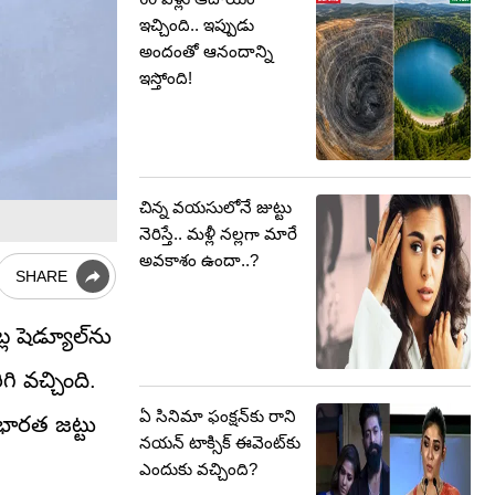
ఇచ్చింది.. ఇప్పుడు
అందంతో ఆనందాన్ని
ఇస్తోంది!
చిన్న వయసులోనే జుట్టు
నెరిస్తే.. మళ్లీ నల్లగా మారే
అవకాశం ఉందా..?
SHARE
ల షెడ్యూల్‌ను
గి వచ్చింది.
ఏ సినిమా ఫంక్షన్‌కు రాని
 భారత జట్టు
నయన్ టాక్సిక్ ఈవెంట్‌కు
ఎందుకు వచ్చింది?