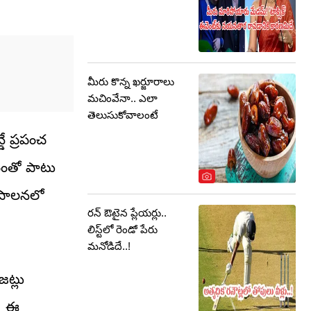
మీరు కొన్న ఖర్జూరాలు
మచింవేనా.. ఎలా
తెలుసుకోవాలంటే
డే ప్రపంచ
దీంతో పాటు
్ పాలనలో
రన్ ఔటైన ప్లేయర్లు..
లిస్ట్‌లో రెండో పేరు
మనోడిదే..!
జట్లు
ా, ఈ