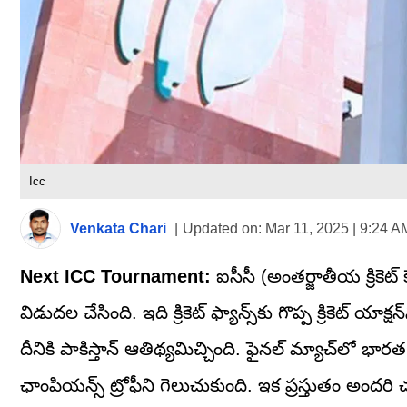
Icc
Venkata Chari
|
Updated on:
Mar 11, 2025 | 9:24 A
Next ICC Tournament:
ఐసీసీ (అంతర్జాతీయ క్రికెట్
విడుదల చేసింది. ఇది క్రికెట్ ఫ్యాన్స్‌కు గొప్ప క్రికెట్ య
దీనికి పాకిస్తాన్ ఆతిథ్యమిచ్చింది. ఫైనల్ మ్యాచ్‌లో భ
ఛాంపియన్స్ ట్రోఫీని గెలుచుకుంది. ఇక ప్రస్తుతం అందరి