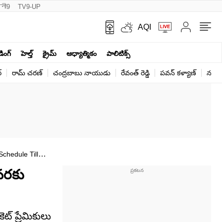
नी9
TV9-UP
AQI
ండింగ్
హెల్త్‌
క్రైమ్
ఆధ్యాత్మికం
పాలిటిక్స్‌
్
రామ్ చ‌ర‌ణ్‌
చంద్రబాబు నాయుడు
రేవంత్ రెడ్డి
పవన్ కళ్యాణ్
నరేంద
chedule Till
వరకు
ట్ ప్రేమికులు