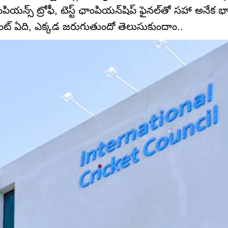
ియన్స్ ట్రోఫీ, టెస్ట్ ఛాంపియన్‌షిప్ ఫైనల్‌తో సహా అనేక భా
ెంట్ ఏది, ఎక్కడ జరుగుతుందో తెలుసుకుందాం..