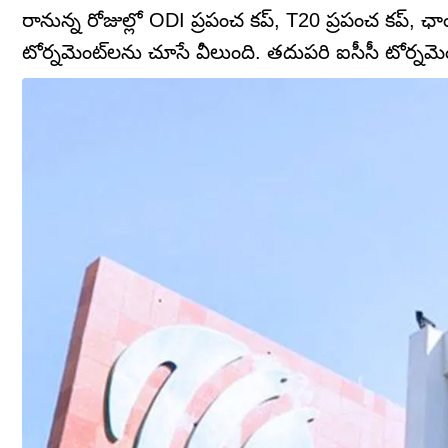
రానున్న రోజుల్లో ODI ప్రపంచ కప్, T20 ప్రపంచ కప్, ఛాంప
టోర్నమెంట్‌లను చూసే వీలుంది. తదుపరి ఐసీసీ టోర్నమ