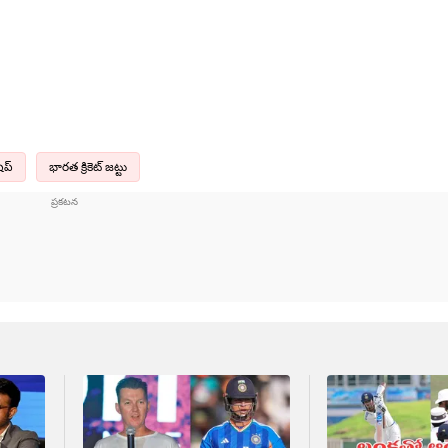
ిప్
భారత క్రికెట్ జట్టు