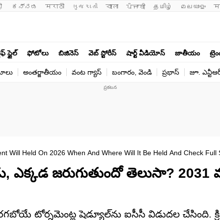
ी 
ಕನ್ನಡ
मराठी
ગુજરાતી
বাংলা
ਪੰਜਾਬੀ
தமிழ்
മലയാളം
म
ఫ్ స్టైల్
ఫోటోలు
బిజినెస్
వెబ్ స్టోరీస్
షార్ట్ వీడియోస్
జాతీయం
ట్రె
యోలు
అంతర్జాతీయం
వంట గ్యాస్
బంగారం, వెండి
ప్రభాస్
జూ. ఎన్టీఆర
t Will Held On 2026 When And Where Will It Be Held And Check Full S
ుడు, ఎక్కడ జరుగుతుందో తెలుసా? 2031 
టోర్నమెంట్ల షెడ్యూల్‌ను ఐసీసీ విడుదల చేసింది. క్రికె