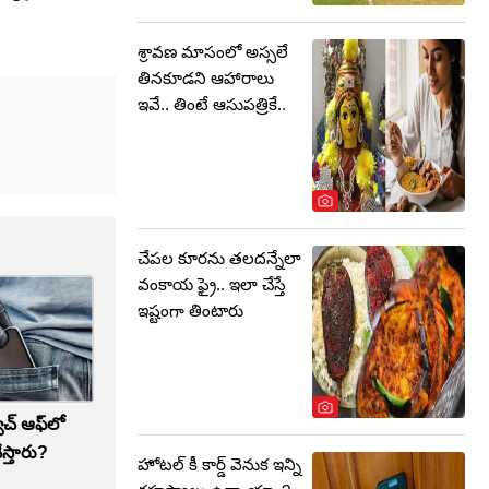
శ్రావణ మాసంలో అస్సలే
తినకూడని ఆహారాలు
ఇవే.. తింటే ఆసుపత్రికే..
చేపల కూరను తలదన్నేలా
వంకాయ ఫ్రై.. ఇలా చేస్తే
ఇష్టంగా తింటారు
విచ్ ఆఫ్‌లో
స్తారు?
హోటల్ కీ కార్డ్ వెనుక ఇన్ని