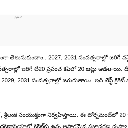
వరంగా తెలుసుకుందాం.. 2027, 2031 సంవత్సరాల్లో జరిగే వన్
త్సరాల్లో జరిగే టీ20 ప్రపంచ కప్‌లో 20 జట్లు ఆడతాయి. 
, 2029, 2031 సంవత్సరాల్లో జరుగుతాయి. ఇది టెస్ట్ క్రికెట
, శ్రీలంక సంయుక్తంగా నిర్వహిస్తాయి. ఈ టోర్నమెంట్‌లో 20 
్షిణాసియాలో క్రికెట్‌కు ఉన్న అపారమైన ప్రజాదరణ దృష్ట్య