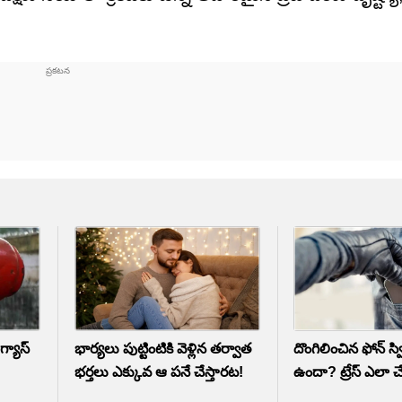
్యాస్
భార్యలు పుట్టింటికి వెళ్లిన తర్వాత
దొంగిలించిన ఫోన్‌ స్
భర్తలు ఎక్కువ ఆ పనే చేస్తారట!
ఉందా? ట్రేస్ ఎలా చే