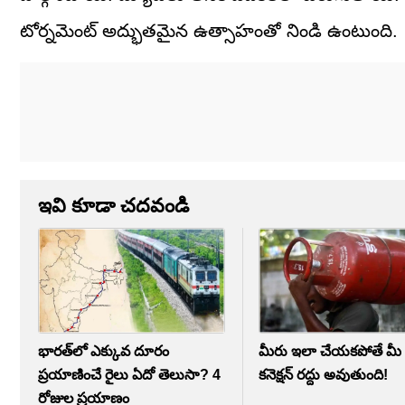
టోర్నమెంట్ అద్భుతమైన ఉత్సాహంతో నిండి ఉంటుంది.
ఇవి కూడా చదవండి
భారత్‌లో ఎక్కువ దూరం
మీరు ఇలా చేయకపోతే మీ గ
ప్రయాణించే రైలు ఏదో తెలుసా? 4
కనెక్షన్‌ రద్దు అవుతుంది!
రోజుల ప్రయాణం