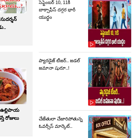
సెప్టెంబర్‌ 10, 11కి
బాక్సాఫీస్ దగ్గర భారీ
యుద్ధం
.. సుదర్శన్
ు..
ప్యారడైజ్ టీజర్.. జడల్
జమానా షురూ..!
 ఉల్లిపాయ
స్తే రోజులు
చేజేతులా చేజారిపోతున్న
ఓవర్సీస్ మార్కెట్..