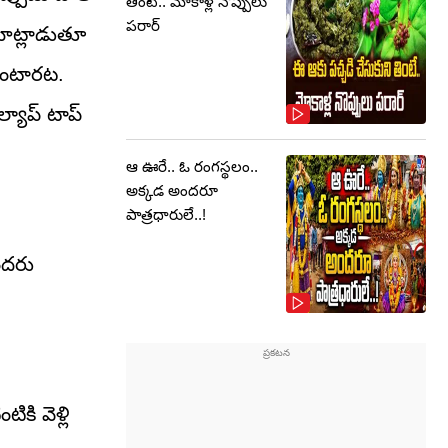
తింటే.. మోకాళ్ల నొప్పులు
పరార్‌
మాట్లాడుతూ
తుంటారట.
ల్యాప్ టాప్
ఆ ఊరే.. ఓ రంగస్థలం..
అక్కడ అందరూ
పాత్రధారులే..!
ందరు
ికి వెళ్లి