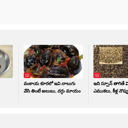
వంకాయ కూరలో ఇవి నాలుగు
ఇది స్పూన్ తాగితే 
వేసి తింటే జలుబు, దగ్గు మాయం
ఎముకలు, కీళ్ల నొ