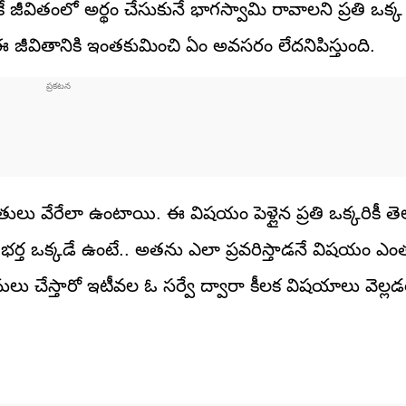
 జీవితంలో అర్థం చేసుకునే భాగస్వామి రావాలని ప్రతి ఒక్
 జీవితానికి ఇంతకుమించి ఏం అవసరం లేదనిపిస్తుంది.
 వేరేలా ఉంటాయి. ఈ విషయం పెళ్లైన ప్రతి ఒక్కరికీ తె
ట్లో భర్త ఒక్కడే ఉంటే.. అతను ఎలా ప్రవరిస్తాడనే విషయం ఎ
ులు చేస్తారో ఇటీవల ఓ సర్వే ద్వారా కీలక విషయాలు వెల్