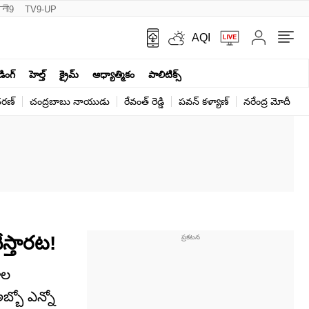
नी9
TV9-UP
AQI
ండింగ్
హెల్త్‌
క్రైమ్
ఆధ్యాత్మికం
పాలిటిక్స్‌
ర‌ణ్‌
చంద్రబాబు నాయుడు
రేవంత్ రెడ్డి
పవన్ కళ్యాణ్
నరేంద్ర మోదీ
క
ేస్తారట!
ాల
్బో ఎన్నో