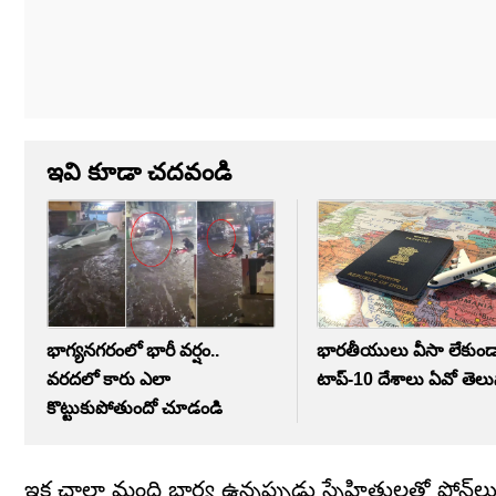
ఇవి కూడా చదవండి
భాగ్యనగరంలో భారీ వర్షం..
భారతీయులు వీసా లేకుండా వ
వరదలో కారు ఎలా
టాప్‌-10 దేశాలు ఏవో తెల
కొట్టుకుపోతుందో చూడండి
ఇక చాలా మంది భార్య ఉన్నప్పుడు స్నేహితులతో ఫోన్‌ల