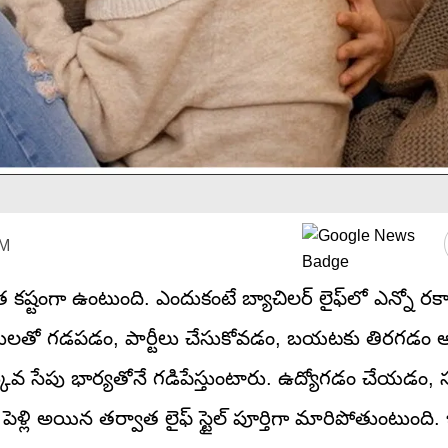
AM
ంత కష్టంగా ఉంటుంది. ఎందుకంటే బ్యాచిలర్‌ లైఫ్‌లో ఎన్నో రక
హితులతో గడపడం, పార్టీలు చేసుకోవడం, బయటకు తిరగడం అబ
కువ సేపు భార్యతోనే గడిపేస్తుంటారు. ఉద్యోగడం చేయడం
పెళ్లి అయిన తర్వాత లైఫ్‌ స్టైల్‌ పూర్తిగా మారిపోతుంటుంది