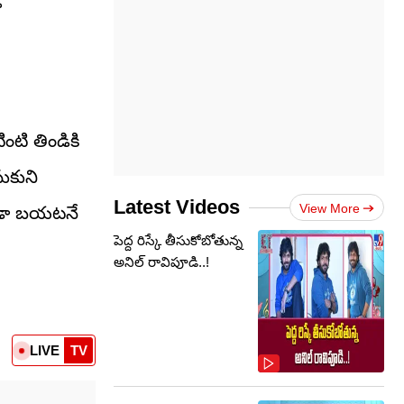
ా
ంటి తిండికి
ుకుని
Latest Videos
View More
ుండా బయటనే
పెద్ద రిస్కే తీసుకోబోతున్న
అనిల్ రావిపూడి..!
LIVE
TV