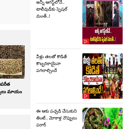
అన్నీ ఆగస్ట్‌లోనే..
టాలీవుడ్‌కు స్పెషల్
మంత్..!
వీళ్లు తలతో కొడితే
కొబ్బరికాయైనా
పగలాల్సిందే
విపరీత
ప్పులు మాయం
ఈ ఆకు పచ్చడి చేసుకుని
తింటే.. మోకాళ్ల నొప్పులు
పరార్‌