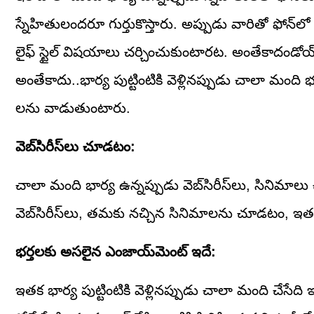
స్నేహితులందరూ గుర్తుకొస్తారు. అప్పుడు వారితో ఫో
లైఫ్‌ స్టైల్‌ విషయాలు చర్చించుకుంటారట. అంతేకాదండో
అంతేకాదు..భార్య పుట్టింటికి వెళ్లినప్పుడు చాలా మంది 
లను వాడుతుంటారు.
వెబ్‌సిరీస్‌లు చూడటం:
చాలా మంది భార్య ఉన్నప్పుడు వెబ్‌సిరీస్‌లు, సినిమ
వెబ్‌సిరీస్‌లు, తమకు నచ్చిన సినిమాలను చూడటం, 
భర్తలకు అసలైన ఎంజాయ్‌మెంట్‌ ఇదే:
ఇతక భార్య పుట్టింటికి వెళ్లినప్పుడు చాలా మంది చేసేది ఇద