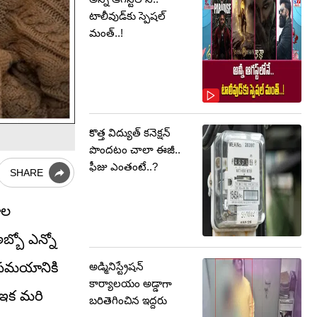
టాలీవుడ్‌కు స్పెషల్
మంత్..!
కొత్త విద్యుత్ కనెక్షన్
పొందటం చాలా ఈజీ..
ఫీజు ఎంతంటే..?
SHARE
ాల
్బో ఎన్నో
, సమయానికి
అడ్మినిస్ట్రేషన్‌
కార్యాలయం అడ్డాగా
. ఇక మరి
బరితెగించిన ఇద్దరు