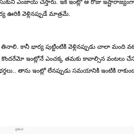
 చేసుకుని ఎంజాయ్‌ చేస్తారు. ఇక ఇంట్లో ఆ రోజు ఇష్టారాజ్యంగ
ర్య ఊరికి వెళ్లినప్పుడే మాత్రమే.
నాలి. కానీ భార్య పుట్టింటికి వెళ్లినప్పుడు చాలా మంది వటి
రట. కొందరేమో ఇంట్లోనే ఎంచక్క తమకు కావాల్సిన వంటలు చేస
 భర్తలు.. తాను ఇంట్లో లేనప్పుడు సమయానికి ఇంటికి రాక