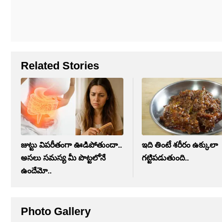
Related Stories
జుట్టు విపరీతంగా ఊడిపోతుందా..
ఇది తింటే శరీరం ఉక్కులా
అసలు సమస్య మీ పొట్టలోనే
గట్టిపడుతుంది..
ఉందేమో..
Photo Gallery