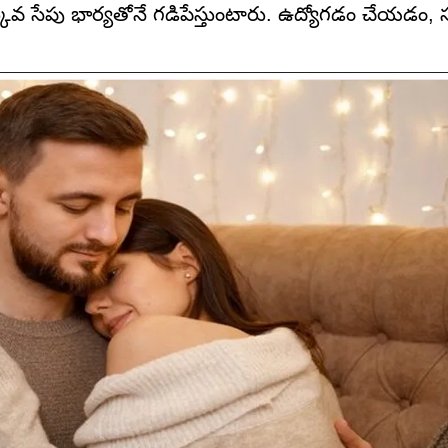
కువ సేపు భార్యతోనే గడిపేస్తుంటారు. ఉద్యోగడం చేయడం