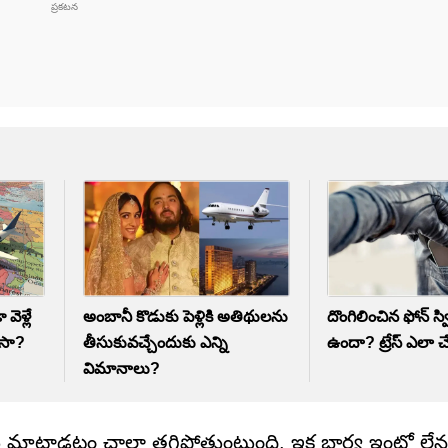
ెళ్లే
అంబానీ కొడుకు పెళ్లికి అతిథులను
దొంగిలించిన ఫోన్‌ స్
ుసా?
తీసుకువచ్చేందుకు ఎన్ని
ఉందా? ట్రేస్ ఎలా చే
విమానాలు?
ు మాట్లాడటం చాలా తగ్గిపోతుంటుంది. ఇక భార్య ఇంట్లో లే