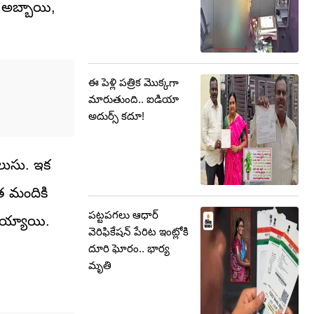
క అబ్బాయి,
ఈ పెళ్లి పత్రిక మొక్కగా
మారుతుంది.. ఐడియా
అదుర్స్ కదూ!
లుసు. ఇక
ంత మందికి
పట్టపగలు ఆధార్
లడయ్యాయి.
వెరిఫికేషన్ పేరిట ఇంట్లోకి
దూరి ఘోరం.. భార్య
మృతి