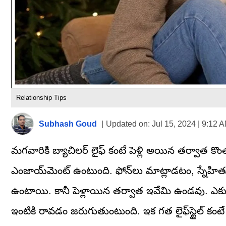
Relationship Tips
Subhash Goud
|
Updated on:
Jul 15, 2024 | 9:12 
మగవారికి బ్యాచిలర్‌ లైఫ్‌ కంటే పెళ్లి అయిన తర్వాత కొ
ఎంజాయ్‌మెంట్‌ ఉంటుంది. ఫోన్‌లు మాట్లాడటం, స్నే
ఉంటాయి. కానీ పెళ్లాయిన తర్వాత ఇవేమి ఉండవు. ఎక్
ఇంటికి రావడం జరుగుతుంటుంది. ఇక గత లైఫ్‌స్టైల్‌ కంటే 