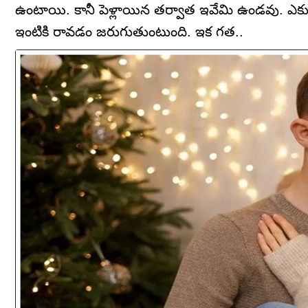
ఉంటాయి. కానీ పెళ్లాయిన తర్వాత ఇవేమి ఉండవు. ఎక్
ఇంటికి రావడం జరుగుతుంటుంది. ఇక గత..