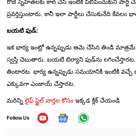
రోజే స్నేహితలకు కాల్‌ చేసి ఇంటికి పిలిపించుకుని పార్టీ
ప్రవర్తిస్తుంటారు. కానీ ఇలా పార్టీలు చేసుకునేది కేవలం భా
బయటి ఫుడ్:
ఇక భార్య ఇంట్లో ఉన్నప్పుడు ఆమె చేసిన తిండి మాత్రమే తి
స్వస్తి చెబుతారు. బయటి బిర్యాని ఫుడ్‌ను లగించేస్తా
తింటారట. భార్య ఉన్నప్పుడు సమయానికి ఇంటికి వచ్చే
ఎక్కువగా ఎంజాయ్‌ చేస్తారట.
మరిన్ని
లైఫ్ స్టైల్ వార్తల కోసం
ఇక్కడ క్లిక్ చేయండి
Follow Us