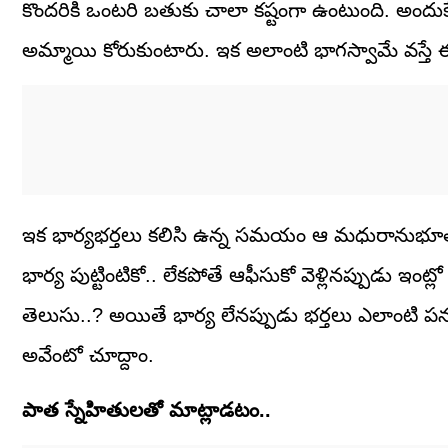
కొందరికి ఒంటరి బతుకు చాలా కష్టంగా ఉంటుంది. అందుకే
అమ్మాయి కోరుకుంటారు. ఇక అలాంటి భాగస్వామే వస్తే ఈ
ఇక భార్యభర్తలు కలిసి ఉన్న సమయం ఆ మధురానుభూతులు
భార్య పుట్టింటికో.. లేకపోతే ఆఫీసుకో వెళ్లినప్పుడు ఇం
తెలుసు..? అయితే భార్య లేనప్పుడు భర్తలు ఎలాంటి పన
అవేంటో చూద్దాం.
పాత స్నేహితులతో మాట్లాడటం..