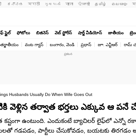
ी 
ಕನ್ನಡ
मराठी
ગુજરાતી
বাংলা
ਪੰਜਾਬੀ
தமிழ்
മലയാളം
म
ఫ్ స్టైల్
ఫోటోలు
బిజినెస్
వెబ్ స్టోరీస్
షార్ట్ వీడియోస్
జాతీయం
ట్రె
తర్జాతీయం
వంట గ్యాస్
బంగారం, వెండి
ప్రభాస్
జూ. ఎన్టీఆర్
రామ్ చ‌
hings Husbands Usually Do When Wife Goes Out
ి వెళ్లిన తర్వాత భర్తలు ఎక్కువ ఆ పనే చ
ంత కష్టంగా ఉంటుంది. ఎందుకంటే బ్యాచిలర్‌ లైఫ్‌లో ఎన్నో రక
హితులతో గడపడం, పార్టీలు చేసుకోవడం, బయటకు తిరగడం అబ