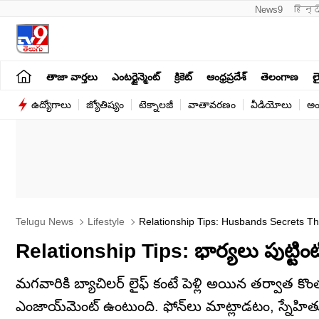
News9
हिन्द
తాజా వార్తలు
ఎంటర్టైన్మెంట్
క్రికెట్
ఆంధ్రప్రదేశ్
తెలంగాణ
లై
ఉద్యోగాలు
జ్యోతిష్యం
టెక్నాలజీ
వాతావరణం
వీడియోలు
అం
Telugu News
Lifestyle
Relationship Tips: Husbands Secrets T
Relationship Tips: భార్యలు పుట్టింటిక
మగవారికి బ్యాచిలర్‌ లైఫ్‌ కంటే పెళ్లి అయిన తర్వాత కొ
ఎంజాయ్‌మెంట్‌ ఉంటుంది. ఫోన్‌లు మాట్లాడటం, స్నే