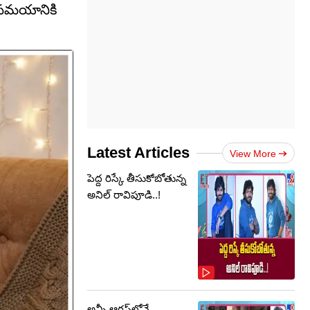
, సమయానికి
Latest Articles
View More
పెద్ద రిస్కే తీసుకోబోతున్న
అనిల్ రావిపూడి..!
అన్నీ ఆగస్ట్‌లోనే..