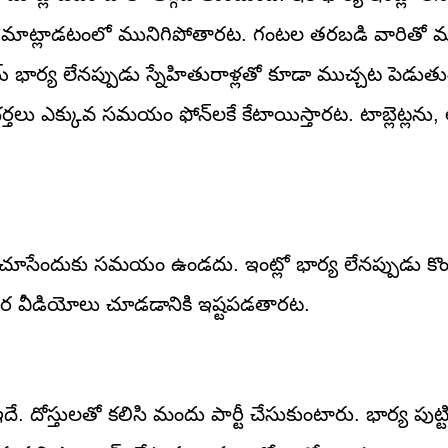
న్‌లో మాట్లాడటంలో మునిగిపోతారట. గంటల తరబడి వారితో 
య్‌ భార్య లేనప్పుడు స్నేహితురాళ్లతో కూడా ముచ్చట పెడు
భర్తలు ఎక్కువ సమయం ఫోన్‌లకే కేటాయిస్తారట. టాబ్లెట్లను, 
ాలు చూసేందుకు సమయం ఉండదు. ఇంట్లో భార్య లేనప్పుడు కొ
ఇతర వీడియోలు చూడడానికి ఇష్టపడతారట.
ే. దోస్తులతో కలిసి మందు పార్టీ చేసుకుంటారు. భార్య పుట్టింట