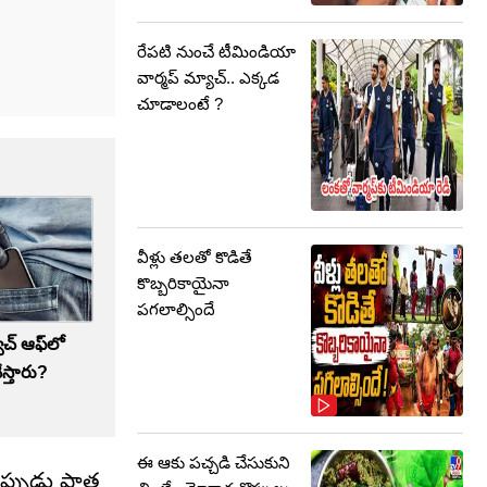
రేపటి నుంచే టీమిండియా
వార్మప్ మ్యాచ్.. ఎక్కడ
చూడాలంటే ?
వీళ్లు తలతో కొడితే
కొబ్బరికాయైనా
పగలాల్సిందే
విచ్ ఆఫ్‌లో
స్తారు?
ఈ ఆకు పచ్చడి చేసుకుని
నప్పుడు పాత