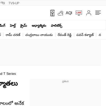
नी9
TV9-UP
AQI
ండింగ్
హెల్త్‌
క్రైమ్
ఆధ్యాత్మికం
పాలిటిక్స్‌
్
రామ్ చ‌ర‌ణ్‌
చంద్రబాబు నాయుడు
రేవంత్ రెడ్డి
పవన్ కళ్యాణ్
నరేంద
nd T Series
ర్మాతలు
ఏకకాలంలో అనేక