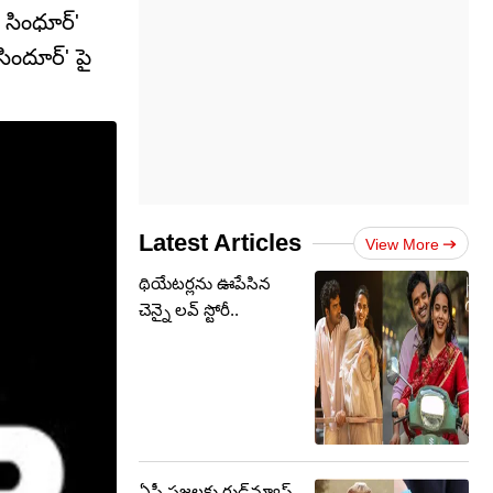
 సింధూర్'
సిందూర్' పై
Latest Articles
View More
థియేటర్లను ఊపేసిన
చెన్నై లవ్ స్టోరీ..
ఏపీ ప్రజలకు గుడ్‌న్యూస్..