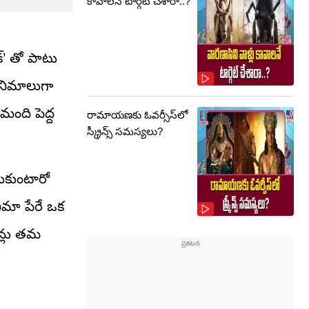
కావాలనే టార్గెట్ చేశారా..?
క్’ తో పాటు
సినిమాలుగా
 మంది పెద్ద
రామాయణకు ఓవర్సీస్‌లో
స్క్రీన్స్ సమస్యలు?
సుకుంటారో
నిమా పేరే ఒక
న్లు తమ