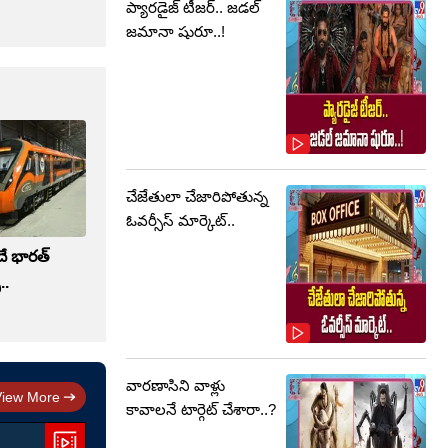
ప్యారడైజ్ టీజర్.. జడల్
జమానా షురూ..!
చేజేతులా చేజారిపోతున్న
ఓవర్సీస్ మార్కెట్..
ే భారత్
..
వారణాసిని వాళ్లు
View More
కావాలనే టార్గెట్ చేశారా..?