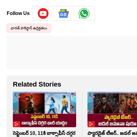
Follow Us
భారత్ పాకిస్థాన్ ఉద్రిక్తతలు
Related Stories
సెప్టెంబర్‌ 10, 11కి బాక్సాఫీస్ దగ్గర
ప్యారడైజ్ టీజర్.. జడల్ 