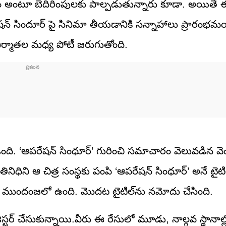
ం అంటూ బెదిరింపులకు పాల్పడుతున్నారు కూడా. అయితే 
షన్ సిందూర్ పై సినిమా తీయడానికి సన్నాహాలు ప్రారంభమ
 నిర్మాతల మధ్య పోటీ జరుగుతోంది.
ంది. ‘ఆపరేషన్ సింధూర్’ గురించి సమాచారం వెలువడిన వె
ినిధిని ఆ చిత్ర సంస్థకు పంపి ‘ఆపరేషన్ సింధూర్’ అనే టై
సులో ముందంజలో ఉంది. మొదట టైటిల్‌ను నమోదు చేసింది.
స్టర్ చేసుకున్నాయి.వీరు ఈ రేసులో మూడు, నాల్గవ స్థానాల్