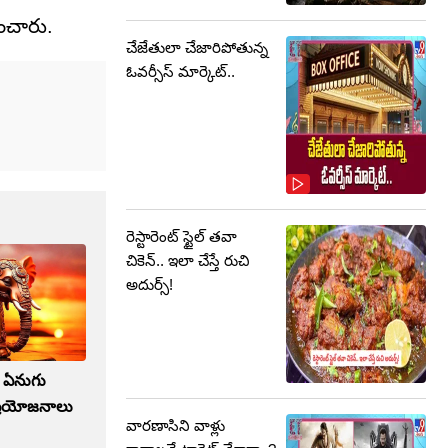
ించారు.
చేజేతులా చేజారిపోతున్న
ఓవర్సీస్ మార్కెట్..
రెస్టారెంట్‌ స్టైల్ తవా
చికెన్‌.. ఇలా చేస్తే రుచి
అదుర్స్!
ల ఏనుగు
ే ప్రయోజనాలు
వారణాసిని వాళ్లు