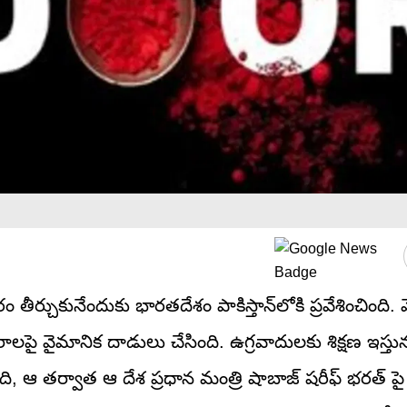
 తీర్చుకునేందుకు భారతదేశం పాకిస్తాన్‌లోకి ప్రవేశించింది. మ
వరాలపై వైమానిక దాడులు చేసింది. ఉగ్రవాదులకు శిక్షణ ఇస్తు
ది, ఆ తర్వాత ఆ దేశ ప్రధాన మంత్రి షాబాజ్ షరీఫ్ భరత్ ప