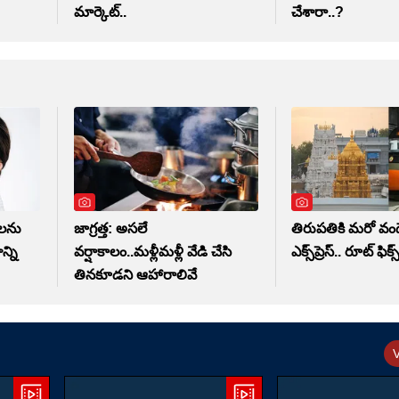
మార్కెట్..
చేశారా..?
మలను
జాగ్రత్త: అసలే
తిరుపతికి మరో వంద
్ని
వర్షాకాలం..మళ్లీమళ్లీ వేడి చేసి
ఎక్స్‌ప్రెస్.. రూట్ ఫిక్స్
తినకూడని ఆహారాలివే