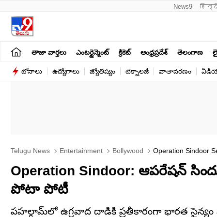
News9
हिन्द
తాజా వార్తలు
ఎంటర్టైన్మెంట్
క్రికెట్
ఆంధ్రప్రదేశ్
తెలంగాణ
లై
బోనాలు
ఉద్యోగాలు
జ్యోతిష్యం
టెక్నాలజీ
వాతావరణం
వీడి
Telugu News
Entertainment
Bollywood
Operation Sindoor Se
Operation Sindoor: ఆపరేషన్ సిందూర్‌ప
పోటా పోటీ
పహల్గామ్‌లో ఉగ్రవాద దాడికి ప్రతీకారంగా భారత సైన్యం పా