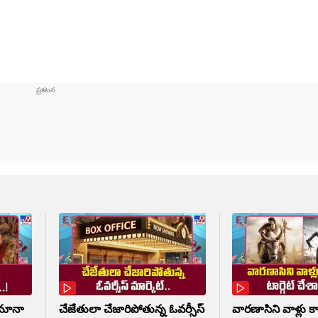
జమానా
చేజేతులా చేజారిపోతున్న ఓవర్సీస్
వారణాసిని వాళ్లు కా