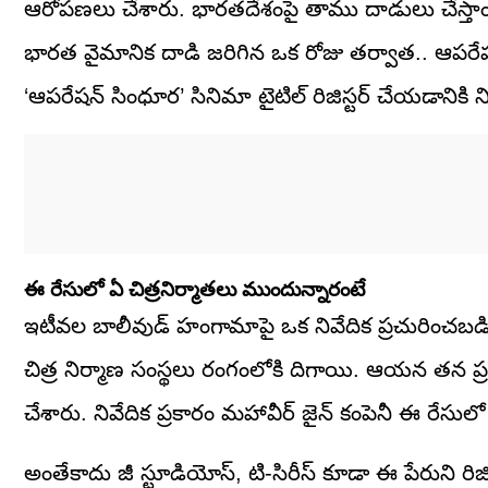
ఆరోపణలు చేశారు. భారతదేశంపై తాము దాడులు చేస్తా
భారత వైమానిక దాడి జరిగిన ఒక రోజు తర్వాత.. ఆపరే
‘ఆపరేషన్ సింధూర’ సినిమా టైటిల్ రిజిస్టర్ చేయడానికి
ఈ రేసులో ఏ చిత్రనిర్మాతలు ముందున్నారంటే
ఇటీవల బాలీవుడ్ హంగామాపై ఒక నివేదిక ప్రచురించబడి
చిత్ర నిర్మాణ సంస్థలు రంగంలోకి దిగాయి. ఆయన తన ప్రత
చేశారు. నివేదిక ప్రకారం మహావీర్ జైన్ కంపెనీ ఈ రే
అంతేకాదు జీ స్టూడియోస్, టి-సిరీస్ కూడా ఈ పేరుని రిజి