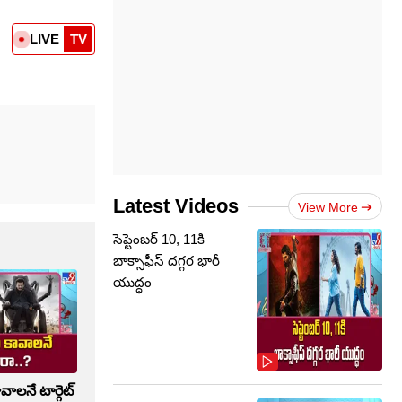
LIVE
TV
Latest Videos
View More
సెప్టెంబర్‌ 10, 11కి
బాక్సాఫీస్ దగ్గర భారీ
యుద్ధం
వాలనే టార్గెట్