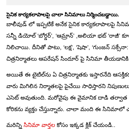
సైనిక కార్యకలాపాలపై చాలా సినిమాలు నిర్మించబడ్డాయి.
బాలీవుడ్ లో ఇప్పటికే అనేక సైనిక కార్యకలాపాలపై సినిమాలు
సన్నీ డియోల్ ‘బోర్డర్’, ‘ఆమ్రాన్’ ,అలియా భట్ ‘రాజీ
నిలిచాయి. దీనితో పాటు, ‘లక్ష’, ‘షెషా’, ‘గుంజన్ సక్సేనా
చిత్రనిర్మాతలు ఆపరేషన్ సిందూర్ పై సినిమా తీయడానికి
అయితే ఈ టైటిల్‌ను ఏ చిత్రనిర్మాతకు ఇస్తారనేది ఆసక్తిక
వారు మిగిలిన నిర్మాతలపై పైచేయి సాధిస్తారని నిపుణులు 
ఎసెట్ అవుతుంది. మరోవైపు ఈ వైమానిక దాడి తర్వా
కోరికను వ్యక్తం చేస్తున్నారు. చాలా మంది ఈ సినిమా
మరిన్ని
సినిమా వార్తల
కోసం ఇక్కడ క్లిక్ చేయండి..