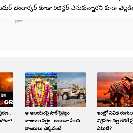
ర్ భండార్కర్ కూడా రిజిస్టర్ చేసుకున్నారని కూడా వెల్లడ
రేరణ..
ఆ ఆలయంపై పాక్ సైన్యం
ఇంట్లో వివిధ రంగు
సోడా?
బాంబుల వర్షం.. అయినా పేలని
విగ్రహాల వల్ల కలిగ
బాంబులు ఎక్కడంటే
ఏమిటి?