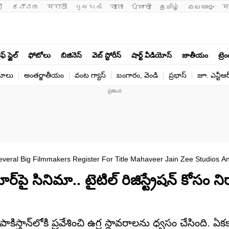
ी 
ಕನ್ನಡ
मराठी
ગુજરાતી
বাংলা
ਪੰਜਾਬੀ
தமிழ்
മലയാളം
म
ఫ్ స్టైల్
ఫోటోలు
బిజినెస్
వెబ్ స్టోరీస్
షార్ట్ వీడియోస్
జాతీయం
ట్రె
యోలు
అంతర్జాతీయం
వంట గ్యాస్
బంగారం, వెండి
ప్రభాస్
జూ. ఎన్టీఆర
veral Big Filmmakers Register For Title Mahaveer Jain Zee Studios A
ై సినిమా.. టైటిల్ రిజిస్ట్రేషన్ కోసం ని
కిస్తాన్‌లోకి ప్రవేశించి ఉగ్ర స్థావరాలను ధ్వసం చేసింది. 