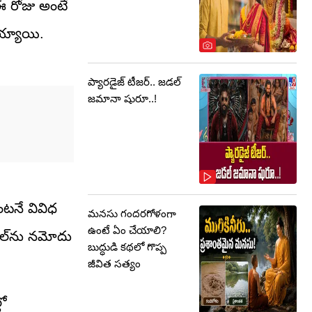
ఈ రోజు అంటే
య్యాయి.
ప్యారడైజ్ టీజర్.. జడల్
జమానా షురూ..!
ంటనే వివిధ
మనసు గందరగోళంగా
ఉంటే ఏం చేయాలి?
టిల్‌ను నమోదు
బుద్ధుడి కథలో గొప్ప
జీవిత సత్యం
లో