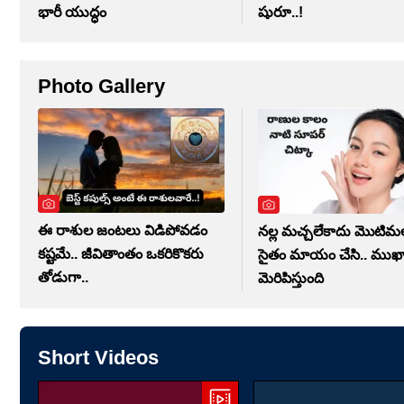
భారీ యుద్ధం
షురూ..!
Photo Gallery
ఈ రాశుల జంటలు విడిపోవడం
నల్ల మచ్చలేకాదు మొటి
కష్టమే.. జీవితాంతం ఒకరికొకరు
సైతం మాయం చేసి.. ముఖాన
తోడుగా..
మెరిపిస్తుంది
Short Videos