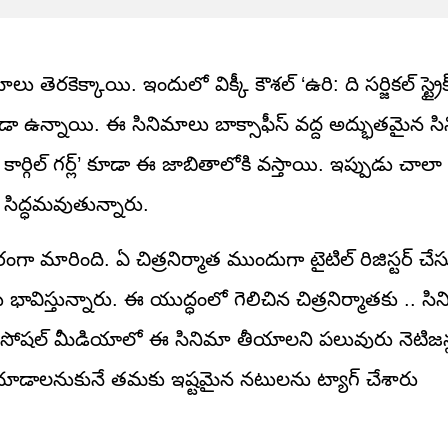
 తెరకెక్కాయి. ఇందులో విక్కీ కౌశల్ ‘ఉరి: ది సర్జికల్ స్ట్రై
’ కూడా ఉన్నాయి. ఈ సినిమాలు బాక్సాఫీస్ వద్ద అద్భుతమైన 
: కార్గిల్ గర్ల్’ కూడా ఈ జాబితాలోకి వస్తాయి. ఇప్పుడు చాలా
 సిద్ధమవుతున్నారు.
రంగా మారింది. ఏ చిత్రనిర్మాత ముందుగా టైటిల్ రిజిస్టర్ చే
భావిస్తున్నారు. ఈ యుద్ధంలో గెలిచిన చిత్రనిర్మాతకు .. సి
త సోషల్ మీడియాలో ఈ సినిమా తీయాలని పలువురు నెటిజ
లో చూడాలనుకునే తమకు ఇష్టమైన నటులను ట్యాగ్ చేశారు