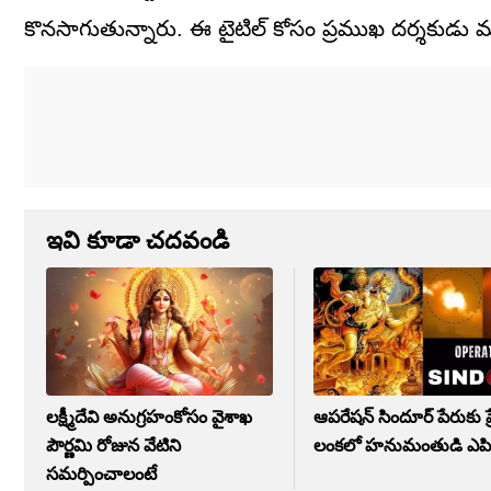
కొనసాగుతున్నారు. ఈ టైటిల్ కోసం ప్రముఖ దర్శకుడు మధు
ఇవి కూడా చదవండి
లక్ష్మీదేవి అనుగ్రహంకోసం వైశాఖ
ఆపరేషన్ సిందూర్ పేరుకు ప్
పౌర్ణమి రోజున వేటిని
లంకలో హనుమంతుడి ఎపి
సమర్పించాలంటే