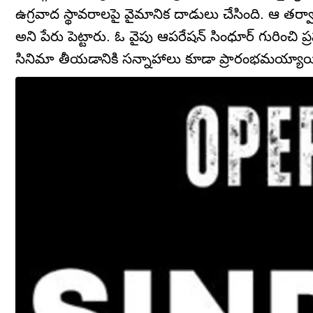
ఉగ్రవాద స్థావరాలపై వైమానిక దాడులు చేసింది. ఆ తర్వ
అని పేరు పెట్టారు. ఓ వైపు ఆపరేషన్ సింధూర్ గురించి ప్ర
సినిమా తీయడానికి సన్నాహాలు కూడా ప్రారంభమయ్యాయ