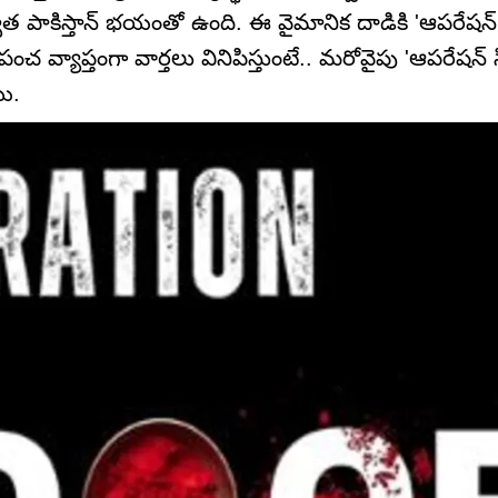
ాత పాకిస్తాన్ భయంతో ఉంది. ఈ వైమానిక దాడికి 'ఆపరేషన్
పంచ వ్యాప్తంగా వార్తలు వినిపిస్తుంటే.. మరోవైపు 'ఆపరేషన్ 
ి.