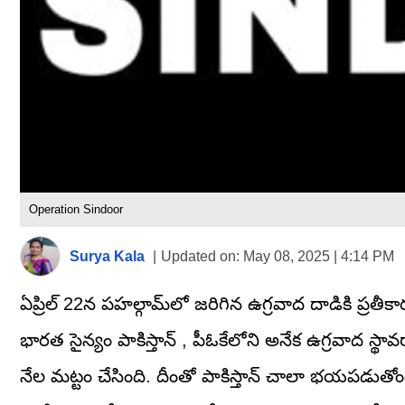
Operation Sindoor
Surya Kala
|
Updated on:
May 08, 2025 | 4:14 PM
ఏప్రిల్ 22న పహల్గామ్‌లో జరిగిన ఉగ్రవాద దాడికి ప్రతీకారం
భారత సైన్యం పాకిస్తాన్ , పీఓకేలోని అనేక ఉగ్రవాద స్థా
నేల మట్టం చేసింది. దీంతో పాకిస్తాన్ చాలా భయపడుతోం