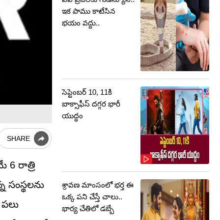
ఇక పాము కాటేసిన
భయం వద్దు..
సెప్టెంబర్‌ 10, 11కి
బాక్సాఫీస్ దగ్గర భారీ
యుద్ధం
SHARE
ే 6 రాత్రి
న్న సంస్థలను
శ్రావణ మాంసంలో భర్త ఈ
ఒక్క పని చేస్తే చాలు..
ై పలు
భార్య చేతిలో డబ్బే