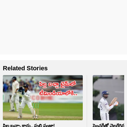
Related Stories
పిల్ల బచ్చా కాదు.. పులి పంజా!
సెంచరీతో చెలరేగిన ప