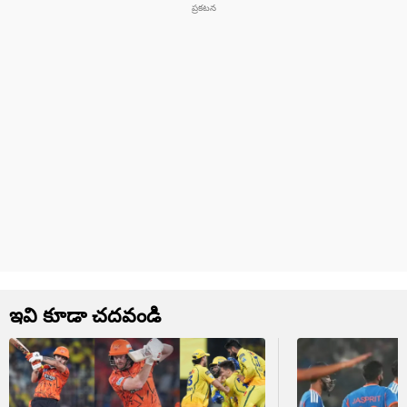
ఇవి కూడా చదవండి