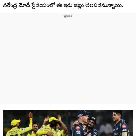
నరేంద్ర మోదీ స్టేడియంలో ఈ ఇరు జట్లు తలపడనున్నాయి.