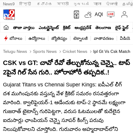
News9
हिन्दी 
ಕನ್ನಡ
मराठी
ગુજરાતી
বাংলা
ਪੰਜਾਬੀ
தமிழ
AQI
తాజా వార్తలు
ఎంటర్టైన్మెంట్
క్రికెట్
ఆంధ్రప్రదేశ్
తెలంగాణ
లైఫ్ స్టైల్
బోనాలు
ఉద్యోగాలు
జ్యోతిష్యం
టెక్నాలజీ
వాతావరణం
వీడియో
Telugu News
Sports News
Cricket News
Ipl Gt Vs Csk Match
CSK vs GT: చావో రేవో తేల్చుకోనున్న చెన్నై.. టాప్
2పైనే గిల్ సేన గురి.. హోరాహోరీ తప్పదిక..!
Gujarat Titans vs Chennai Super Kings: ఐపీఎల్ లీగ్
దశ ముగింపునకు వస్తున్న వేళ క్రికెట్ సమరం రసవత్తరంగా
మారింది. క్వాలిఫైయర్-1 ఆడేందుకు టాప్-2 స్థానమే లక్ష్యంగా
గుజరాత్ టైటాన్స్ గురిపెట్టగా, వరుస ఓటములతో కుదేలైన
ఐదుసార్లు ఛాంపియన్ చెన్నై సూపర్ కింగ్స్ పరువు
నిలుపుకోవాలని చూస్తోంది. గురువారం అహ్మదాబాద్‌లోని