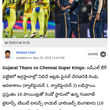
Ipl 2026 Csk Vs Gt
Venkata Chari
SHARE
Updated on:
May 20, 2026 | 3:04 PM
Gujarat Titans vs Chennai Super Kings:
ఐపీఎల్ లీగ్
పట్టికలో అగ్రస్థానాల్లో నిలిచే జట్లకు ఫైనల్ చేరడానికి రెండు
అవకాశాలు (క్వాలిఫైయర్ 1, క్వాలిఫైయర్ 2) లభిస్తాయి.
ప్రస్తుతం 16 పాయింట్లతో రెండో స్థానంలో ఉన్న గుజరాత్
టైటాన్స్, టేబుల్ టాపర్స్ రాయల్ ఛాలెంజర్స్ బెంగళూరు (18