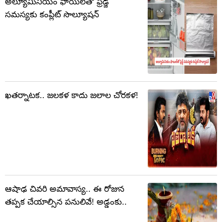
అల్యూమినియం ఫాయిల్‌తో ఫ్రిడ్జ్
సమస్యకు కంప్లీట్ సొల్యూషన్
ఖతర్నాటక.. జలకళ కాదు జలాల చోరకళ!
ఆషాఢ చివరి అమావాస్య.. ఈ రోజున
తప్పక చేయాల్సిన పనులివే! అడ్డంకు..