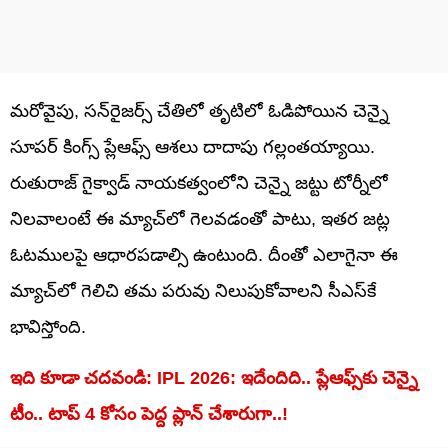
మరోవైపు, సన్‌రైజర్స్ చేతిలో తృటిలో ఓడిపోయిన చెన్నై
సూపర్ కింగ్స్ ప్లేఆఫ్స్ ఆశలు దాదాపు గల్లంతయ్యాయి.
రుతురాజ్ గైక్వాడ్ నాయకత్వంలోని చెన్నై జట్టు టోర్నీలో
నిలవాలంటే ఈ మ్యాచ్‌లో గెలవడంతో పాటు, ఇతర జట్ల
ఓటములపై ఆధారపడాల్సి ఉంటుంది. దీంతో ఎలాగైనా ఈ
మ్యాచ్‌లో గెలిచి తమ పరువు నిలుపుకోవాలని సీఎస్‌కే
భావిస్తోంది.
ఇది కూడా చదవండి: IPL 2026: ఇదేందిది.. ప్లేఆఫ్స్‌కు చెన్నై
టీం.. టాప్ 4 కోసం పెద్ద ప్లాన్ చేశారుగా..!