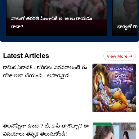
నాలుగో త‌ర‌గతి పిలగానికి అ, ఆ లు రాయ‌డం
రాదా?
భార్యతో గొడ
Latest Articles
View More
కామిక ఏకాదశి.. కోరికలు నెరవేరాలంటే ఈ
రోజు ఇలా చేయండి.. అపారమైన..
తలనొప్పిగా ఉందా? టీ, కాఫీ తాగొచ్చా? ఈ
విషయాలు తప్పక తెలుసుకోండి!