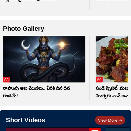
Photo Gallery
రాహువు ఆట మొదలు.. వీరికి దిన దిన
సండే స్పెషల్..మటన్ 
గండమే!
ముక్కకు వావ్ అనాల
Short Videos
View More