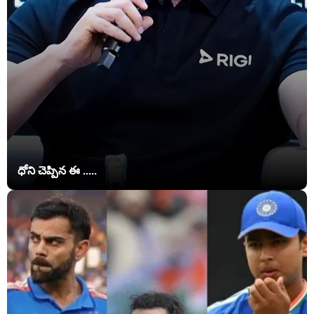
ధోని చెప్పిన ఈ .....