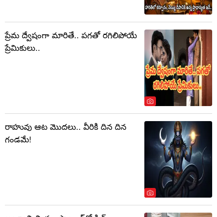
ప్రేమ ద్వేషంగా మారితే.. పగతో రగిలిపోయే
ప్రేమికులు..
రాహువు ఆట మొదలు.. వీరికి దిన దిన
గండమే!