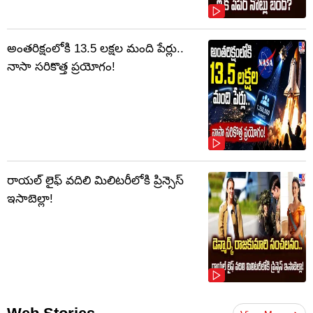
అంతరిక్షంలోకి 13.5 లక్షల మంది పేర్లు..
నాసా సరికొత్త ప్రయోగం!
రాయల్ లైఫ్ వదిలి మిలిటరీలోకి ప్రిన్సెస్
ఇసాబెల్లా!