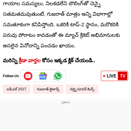
గాయాల సమస్యలు, నిలకడలేని బౌలింగ్‌తో చెన్నై
సతమతమవుతుంటే, గుజరాత్ మాత్రం అన్ని విభాగాల్లో
సమతూకంగా కనిపిస్తోంది. ఒకరికి టాప్-2 స్థానం, మరొకరికి
పరువు పోరాటం కావడంతో ఈ మ్యాచ్ క్రికెట్ అభిమానులకు
అసలైన వినోదాన్ని పంచడం ఖాయం.
మరిన్ని
క్రీడా వార్తల
కోసం ఇక్కడ క్లిక్ చేయండి..
LIVE
TV
Follow Us
ఐపీఎల్ 2027
గుజరాత్ టైటాన్స్
చెన్నై సూపర్ కింగ్స్