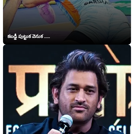
కబడ్డీ పుట్టుక వెనుక .....