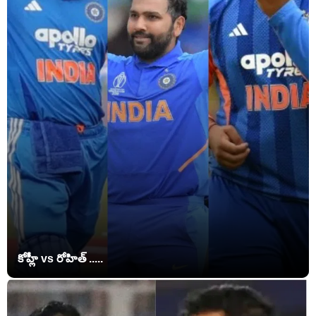
కోహ్లీ vs రోహిత్ .....