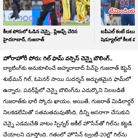
కీలక పోరులో ఓడిన చెన్నై.. ప్లేఆఫ్స్ చేరిన
ఐపీఎల్ కంటే డబుల
హైదరాబాద్, గుజరాత్
షెడ్యూల్‌లో కీలక మా
హోరాహోరీ పోరు: గిల్ ఫామ్ వర్సెస్ చెన్నై బౌలింగ్..
బ్యాటింగ్‌కు అనుకూలించే అహ్మదాబాద్ పిచ్‌పై గుజరాత్ కెప్టెన్
శుభ్‌మన్ గిల్, ఓపెనర్ సాయి సుదర్శన్ అద్భుతమైన ఫామ్‌లో
ఉన్నారు. పవర్‌ప్లేలో చెన్నై బౌలింగ్‌ను ఎదుర్కొని నిలబడితే
గుజరాత్‌కు భారీ స్కోరు ఖాయం. అయితే, గుజరాత్ మిడిలార్డర్
నిలకడలేమితో సతమతమవుతోంది. దీన్ని ఆసరాగా చేసుకుని
చెన్నై ఎడమచేతి వాటం స్పిన్నర్ అకీల్ హొసేన్‌తో గిల్‌ను కట్టడి
చేయాలని చూస్తోంది. గతంలో హొసేన్ ట్వంటీ-20ల్లో గిల్‌ను