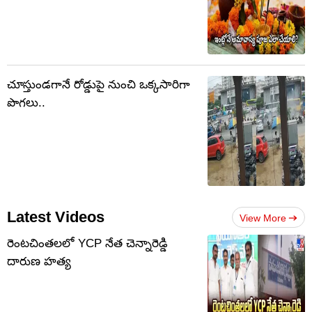
చూస్తుండగానే రోడ్డుపై నుంచి ఒక్కసారిగా
పొగలు..
Latest Videos
View More
రెంటచింతలలో YCP నేత చెన్నారెడ్డి
దారుణ హత్య