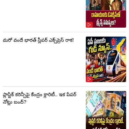
మరో వందే భారత్ స్లీపర్ ఎక్స్‌ప్రెస్ రాక!
ప్లాస్టిక్‌ కరెన్సీపై కేంద్రం క్లారిటీ.. ఇక పేపర్‌
నోట్లు బంద్‌?