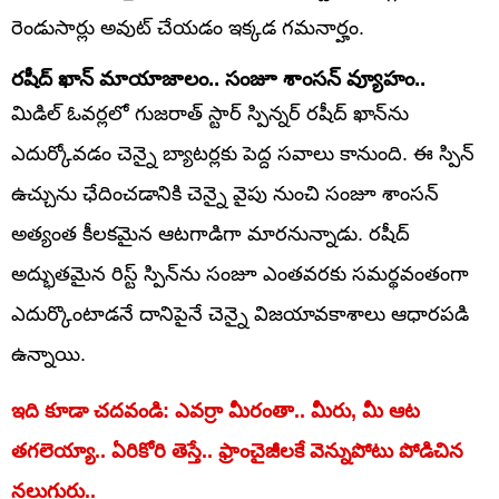
రెండుసార్లు అవుట్ చేయడం ఇక్కడ గమనార్హం.
రషీద్ ఖాన్ మాయాజాలం.. సంజూ శాంసన్ వ్యూహం..
మిడిల్ ఓవర్లలో గుజరాత్ స్టార్ స్పిన్నర్ రషీద్ ఖాన్‌ను
ఎదుర్కోవడం చెన్నై బ్యాటర్లకు పెద్ద సవాలు కానుంది. ఈ స్పిన్
ఉచ్చును ఛేదించడానికి చెన్నై వైపు నుంచి సంజూ శాంసన్
అత్యంత కీలకమైన ఆటగాడిగా మారనున్నాడు. రషీద్
అద్భుతమైన రిస్ట్ స్పిన్‌ను సంజూ ఎంతవరకు సమర్థవంతంగా
ఎదుర్కొంటాడనే దానిపైనే చెన్నై విజయావకాశాలు ఆధారపడి
ఉన్నాయి.
ఇది కూడా చదవండి: ఎవర్రా మీరంతా.. మీరు, మీ ఆట
తగలెయ్యా.. ఏరికోరి తెస్తే.. ఫ్రాంచైజీలకే వెన్నుపోటు పోడిచిన
నలుగురు..