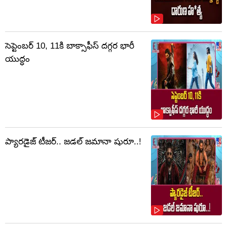
సెప్టెంబర్‌ 10, 11కి బాక్సాఫీస్ దగ్గర భారీ
యుద్ధం
ప్యారడైజ్ టీజర్.. జడల్ జమానా షురూ..!