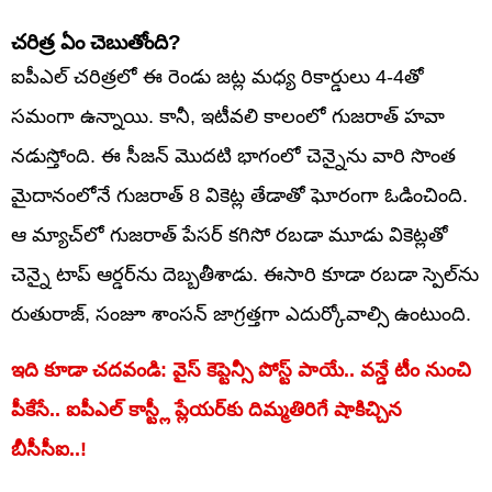
చరిత్ర ఏం చెబుతోంది?
ఐపీఎల్ చరిత్రలో ఈ రెండు జట్ల మధ్య రికార్డులు 4-4తో
సమంగా ఉన్నాయి. కానీ, ఇటీవలి కాలంలో గుజరాత్ హవా
నడుస్తోంది. ఈ సీజన్ మొదటి భాగంలో చెన్నైను వారి సొంత
మైదానంలోనే గుజరాత్ 8 వికెట్ల తేడాతో ఘోరంగా ఓడించింది.
ఆ మ్యాచ్‌లో గుజరాత్ పేసర్ కగిసో రబడా మూడు వికెట్లతో
చెన్నై టాప్ ఆర్డర్‌ను దెబ్బతీశాడు. ఈసారి కూడా రబడా స్పెల్‌ను
రుతురాజ్, సంజూ శాంసన్ జాగ్రత్తగా ఎదుర్కోవాల్సి ఉంటుంది.
ఇది కూడా చదవండి: వైస్ కెప్టెన్సీ పోస్ట్ పాయే.. వన్డే టీం నుంచి
పీకేసే.. ఐపీఎల్ కాస్ట్లీ ప్లేయర్‌కు దిమ్మతిరిగే షాకిచ్చిన
బీసీసీఐ..!