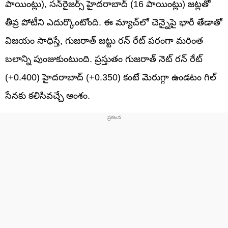
పాయింట్లు), సన్‌రైజర్స్ హైదరాబాద్ (16 పాయింట్లు) జట్లతో
తీవ్ర పోటీని ఎదుర్కొంటోంది. ఈ మ్యాచ్‌లో చెన్నైపై భారీ తేడాతో
విజయం సాధిస్తే, గుజరాత్ జట్టు రన్ రేట్ పరంగా మరింత
బలాన్ని పుంజుకుంటుంది. ప్రస్తుతం గుజరాత్ నెట్ రన్ రేట్
(+0.400) హైదరాబాద్ (+0.350) కంటే మెరుగ్గా ఉండటం గిల్
సేనకు కలిసివచ్చే అంశం.