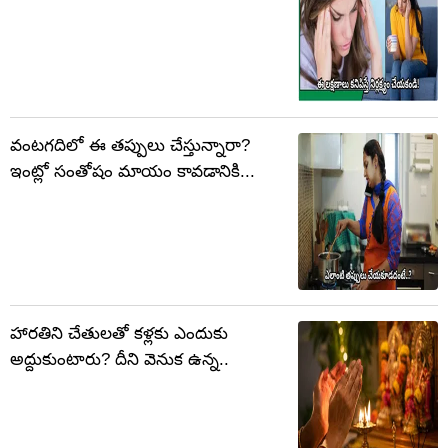
వంటగదిలో ఈ తప్పులు చేస్తున్నారా?
ఇంట్లో సంతోషం మాయం కావడానికి...
హారతిని చేతులతో కళ్లకు ఎందుకు
అద్దుకుంటారు? దీని వెనుక ఉన్న..