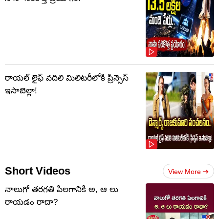
రాయల్ లైఫ్ వదిలి మిలిటరీలోకి ప్రిన్సెస్
ఇసాబెల్లా!
Short Videos
View More
నాలుగో త‌ర‌గతి పిలగానికి అ, ఆ లు
రాయ‌డం రాదా?