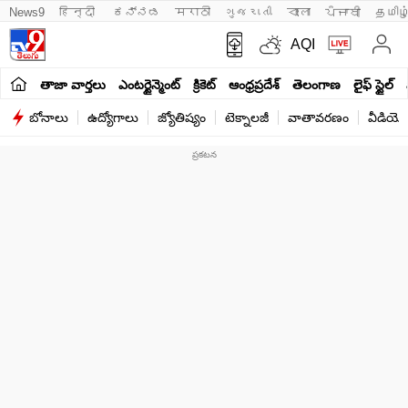
News9
हिन्दी 
ಕನ್ನಡ
मराठी
ગુજરાતી
বাংলা
ਪੰਜਾਬੀ
தமிழ
AQI
తాజా వార్తలు
ఎంటర్టైన్మెంట్
క్రికెట్
ఆంధ్రప్రదేశ్
తెలంగాణ
లైఫ్ స్టైల్
బోనాలు
ఉద్యోగాలు
జ్యోతిష్యం
టెక్నాలజీ
వాతావరణం
వీడియో