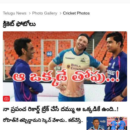
Telugu News
Photo Gallery
Cricket Photos
క్రికెట్ ఫోటోలు
నా ప్రపంచ రికార్డ్ బ్రేక్ చేసే దమ్ము ఆ ఒక్కడికే ఉంది..!
రోహిత్‌నే తప్పిద్దామని స్కెచ్ వేశాడు.. కట్‌చేస్తే..