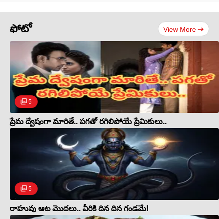
ఫోటో
View More
5
ప్రేమ ద్వేషంగా మారితే.. పగతో రగిలిపోయే ప్రేమికులు..
5
రాహువు ఆట మొదలు.. వీరికి దిన దిన గండమే!