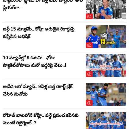
బ్యాటింగ్‌లో ఫ్లాప్.. 14 ఏళ్ల టీ20 హిస్టరీలో తొలి
ప్లేయర్‌గా..
జస్ట్ 15 మాత్రమే.. కోహ్లీ అరుదైన రికార్డుపై
కన్నేసిన అభిషేక్
10 మ్యాచ్‌ల్లో 9 ఓటమి.. ఛోటా
ప్యాకెట్‌తోపాటు మరో ఇద్దరిపై వేటు..!
ఆడేది ఆరో మ్యాచ్.. 9ఏళ్ల చెత్త రికార్డ్‌ బ్రేక్
చేసిన మనోడు
రోహిత్ బాటలోనే కోహ్లీ.. వన్డే ప్రపంచ కప్‌నకు
ముందే రిటైర్మెంట్..?