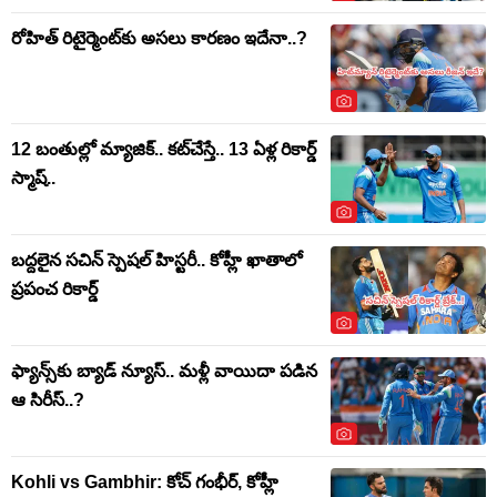
రోహిత్ రిటైర్మెంట్‌కు అసలు కారణం ఇదేనా..?
12 బంతుల్లో మ్యాజిక్.. కట్‌చేస్తే.. 13 ఏళ్ల రికార్డ్
స్మాష్..
బద్దలైన సచిన్ స్పెషల్ హిస్టరీ.. కోహ్లీ ఖాతాలో
ప్రపంచ రికార్డ్
ఫ్యాన్స్‌కు బ్యాడ్ న్యూస్.. మళ్లీ వాయిదా పడిన
ఆ సిరీస్..?
Kohli vs Gambhir: కోచ్ గంభీర్, కోహ్లీ