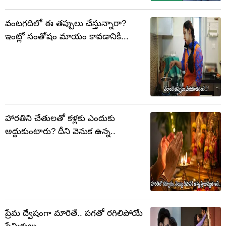
వంటగదిలో ఈ తప్పులు చేస్తున్నారా?
ఇంట్లో సంతోషం మాయం కావడానికి...
హారతిని చేతులతో కళ్లకు ఎందుకు
అద్దుకుంటారు? దీని వెనుక ఉన్న..
ప్రేమ ద్వేషంగా మారితే.. పగతో రగిలిపోయే