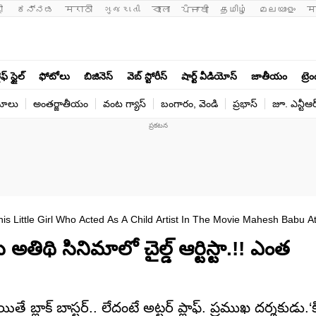
ी 
ಕನ್ನಡ
मराठी
ગુજરાતી
বাংলা
ਪੰਜਾਬੀ
தமிழ்
മലയാളം
म
ఫ్ స్టైల్
ఫోటోలు
బిజినెస్
వెబ్ స్టోరీస్
షార్ట్ వీడియోస్
జాతీయం
ట్రె
యోలు
అంతర్జాతీయం
వంట గ్యాస్
బంగారం, వెండి
ప్రభాస్
జూ. ఎన్టీఆర
 Little Girl Who Acted As A Child Artist In The Movie Mahesh Babu Ath
తిథి సినిమాలో చైల్డ్ ఆర్టిస్టా.!! ఎంత
. అయితే బ్లాక్ బాస్టర్.. లేదంటే అట్టర్ ప్లాఫ్. ప్రముఖ దర్శకుడు.‘