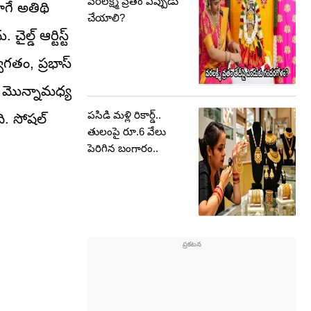
వరలక్ష్మీ వ్రతం ఎప్పుడు
గే అతిథి
చేయాలి?
్డ్ ఆర్టిస్ట్
వాగతం, ప్రభాస్
ి. మొన్నామధ్య
పసిడి మళ్లి రికార్డ్‌..
ి. సోషల్
తులంపై రూ.6 వేలు
పెరిగిన బంగారం..