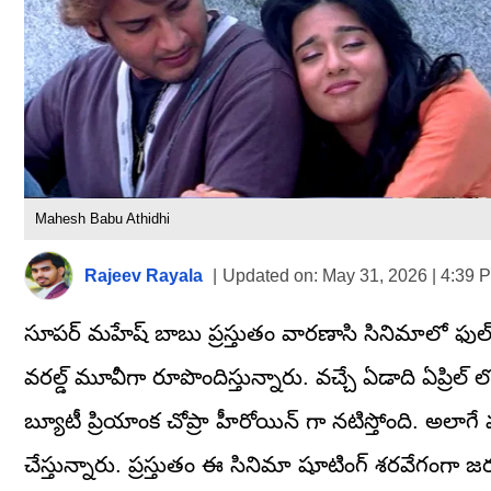
Mahesh Babu Athidhi
Rajeev Rayala
|
Updated on:
May 31, 2026 | 4:39 
సూపర్ మహేష్ బాబు ప్రస్తుతం వారణాసి సినిమాలో ఫుల్ 
వరల్డ్ మూవీగా రూపొందిస్తున్నారు. వచ్చే ఏడాది ఏప్రిల్ 
బ్యూటీ ప్రియాంక చోప్రా హీరోయిన్ గా నటిస్తోంది. అలాగ
చేస్తున్నారు. ప్రస్తుతం ఈ సినిమా షూటింగ్ శరవేగంగా