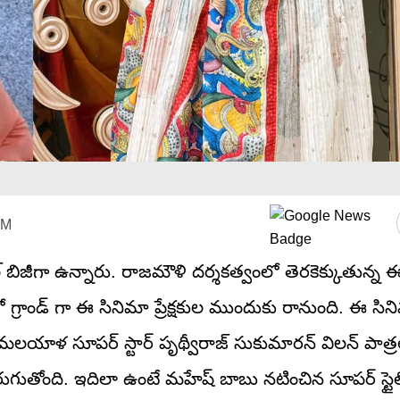
PM
బిజీగా ఉన్నారు. రాజమౌళి దర్శకత్వంలో తెరకెక్కుతున్న 
లో గ్రాండ్ గా ఈ సినిమా ప్రేక్షకుల ముందుకు రానుంది. ఈ సిన
ే మలయాళ సూపర్ స్టార్ పృథ్వీరాజ్ సుకుమారన్ విలన్ పాత్రల
 జరుగుతోంది. ఇదిలా ఉంటే మహేష్ బాబు నటించిన సూపర్ స్టై