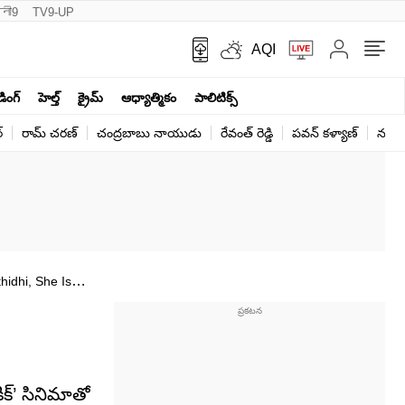
नी9
TV9-UP
AQI
ండింగ్
హెల్త్‌
క్రైమ్
ఆధ్యాత్మికం
పాలిటిక్స్‌
్
రామ్ చ‌ర‌ణ్‌
చంద్రబాబు నాయుడు
రేవంత్ రెడ్డి
పవన్ కళ్యాణ్
నరేంద
idhi, She Is
కిక్‌’ సినిమాతో