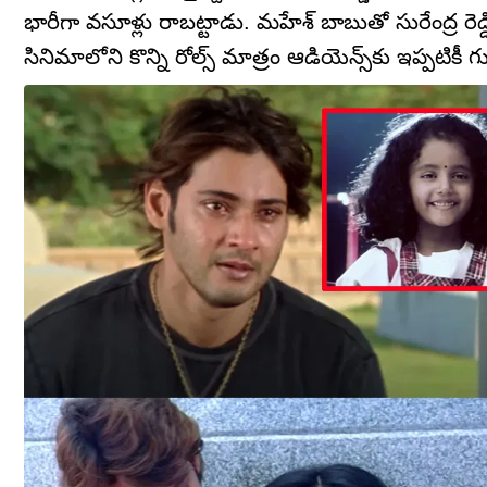
భారీగా వసూళ్లు రాబట్టాడు. మహేశ్ బాబుతో సురేంద్ర ర
సినిమాలోని కొన్ని రోల్స్ మాత్రం ఆడియెన్స్‌కు ఇప్పటికీ గ