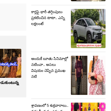
కార్లపై భారీ తగ్గింపులు
ప్రకటించిన టాటా.. ఎన్ని
లక్షలంటే
అందుకే బూతు సినిమాల్లో
నటించా.. అసలు
విషయం చెప్పిన ప్రముఖ
నటి
ాడుకుంటున్న
శ్రావణంలో 5 శుక్రవారాలు..