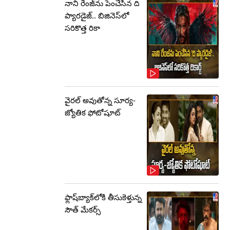
నాని రేంజ్‌ను పెంచేసిన ది
ప్యారడైజ్.. బిజినెస్‌లో
సరికొత్త రికా
వైరల్ అవుతోన్న సూర్య-
జ్యోతిక ఫోటోషూట్
ఫ్లాష్‌బ్యాక్‌లోకి తీసుకెళ్తున్న
సౌత్‌ మేకర్స్‌