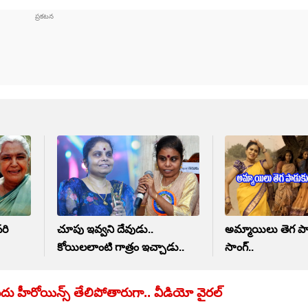
రి
చూపు ఇవ్వని దేవుడు..
అమ్మాయిలు తెగ ప
కోయిలలాంటి గాత్రం ఇచ్చాడు..
సాంగ్..
ందు హీరోయిన్స్ తేలిపోతారుగా.. వీడియో వైరల్