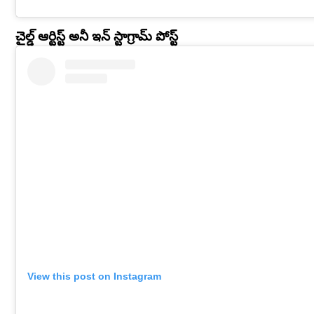
చైల్డ్ ఆర్టిస్ట్ అనీ ఇన్ స్టాగ్రామ్ పోస్ట్
View this post on Instagram