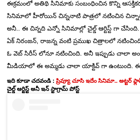
ఈక్రమంలో అతిథి సినిమాకు సంబంధించిన కొన్ని ఆసక్
సినిమాలో హీరోయిన్ చిన్ననాటి పాత్రలో నటించిన చిన్నారి
అనీ.. ఈ చిన్నది ఎన్నో సినిమాల్లో చైల్డ్ ఆర్టిస్ట్ గా చే
ఏక్ నిరంజన్, రాజన్న వంటి ప్రముఖ చిత్రాలలో నటించిం
ఓ వెబ్ సిరీస్ లోనూ నటించింది. అనీ ఇప్పుడు చాలా అం
మీడియాలో ఈ అమ్మడు చాలా యాక్టివ్ గా ఉంటుంది. ఈ 
ఇది కూడా చదవండి :
ప్రివ్యూ చూసి ఇదేం సినిమా.. అట్టర్ ఫ్లాప్
చైల్డ్ ఆర్టిస్ట్ అనీ ఇన్ స్టాగ్రామ్ పోస్ట్