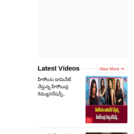
Latest Videos
View More
హీరోలను డామినేట్
చేస్తున్న హీరోయిన్ల
రెమ్యునరేషన్స్..