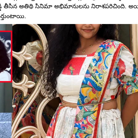
ెడ్డి తీసిన అతిథి సినిమా అభిమానులను నిరాశపరిచింది. అ
ుర్తుంటాయి.