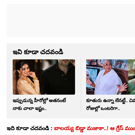
ఇవి కూడా చదవండి
ఇప్పుడున్న హీరోల్లో అతనంటే
కూతురు ఉన్నా లేనట్టే.. చివ
నాకు చాలా ఇష్టం..
రోజుల్లో ఒంటరిగా..
ఇది కూడా చదవండి :
బాలయ్య బిడ్డా మజాకా..! ఆ గ్రేస్ ము