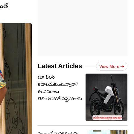
యితే
Latest Articles
View More
టూ వీలర్
కొనాలనుకుంటున్నారా?
ఈ వివరాలు
తెలియకపోతే నష్టపోతారు
మక్కాలో మహా కూటమి..