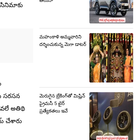
తెలుసా
 సినిమాకు
మహంకాళి అమ్మవారిని
దర్శించుకున్న మెగా డాటర్
ం
ాబు సరసన
మెరుగైన బ్రేకింగ్‌తో మిష్లిన్
ప్రైమసీ 5 టైర్
ీవలే అతిథి
ప్రత్యేకతలు ఇవే
య్ చేశారు