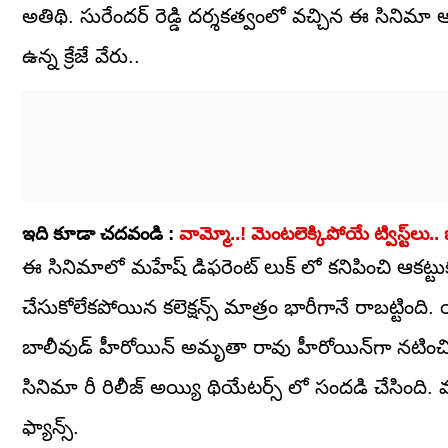
అతిథి. సురేందర్ రెడ్డి దర్శకత్వంలో వచ్చిన ఈ సినిమా ఆ
ఉన్న క్రేజే వేరు..
ఇది కూడా చదవండి :
వామ్మో..! మెంటలెక్కిపోయే ట్విస్ట్‌లు
ఈ సినిమాలో మహేష్ డిఫరెంట్ లుక్ లో కనిపించి ఆకట్ట
చేసుకోలేకపోయిన కలెక్షన్స్ మాత్రం భారీగానే రాబట్టింద
బాలీవుడ్ హీరోయిన్ అమృతా రావు హీరోయిన్‌గా నటించిం
సినిమా రీ రిలీజ్ అయ్యి థియేటర్స్ లో సందడి చేసింది
ఫ్యాన్స్.