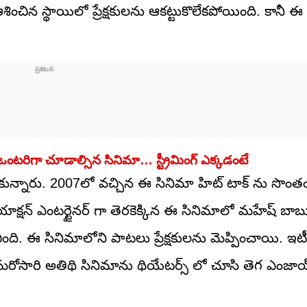
శించిన స్థాయిలో ప్రేక్షకులను ఆకట్టుకొలేకపోయింది. కానీ ఈ
.. ఒంటరిగా చూడాల్సిన సినిమా… స్ట్రీమింగ్ ఎక్కడంటే
ుకున్నారు. 2007లో వచ్చిన ఈ సినిమా హిట్ టాక్ ను సొంత
ి. యాక్షన్ ఎంటర్టైనర్ గా తెరకెక్కిన ఈ సినిమాలో మహేష్ బ
ది. ఈ సినిమాలోని పాటలు ప్రేక్షకులను మెప్పించాయి. ఇట
. మరోసారి అతిథి సినిమాను థియేటర్స్ లో చూసి తెగ ఎంజా