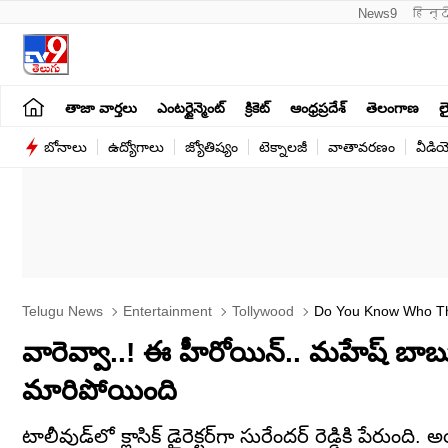
News9
हिन्द
తాజా వార్తలు
ఎంటర్టైన్మెంట్
క్రికెట్
ఆంధ్రప్రదేశ్
తెలంగాణ
లై
బోనాలు
ఉద్యోగాలు
జ్యోతిష్యం
టెక్నాలజీ
వాతావరణం
వీడి
Telugu News
Entertainment
Tollywood
Do You Know Who This
Annie
వారెవ్వా..! ఈ హీరోయిన్.. మహేష్ బాబు అ
మారిపోయింది
టాలీవుడ్‌‌లో క్లాసిక్ డైరెక్టర్‌గా సురేందర్ రెడ్డికి పేరుంది