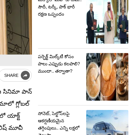
సౌదీ, టర్కీ, పాక్ భారీ
రక్షణ ఒప్పందం
పర్ఫెక్ట్ మిల్క్‌టీ కోసం
పాలు ఎప్పుడు కలపాలి?
ముందా.. తర్వాతా?
SHARE
ఈ సినిమా పాన్
ిమాలో గ్లోబల్
సోనెట్, సెల్టోస్‌లపై
ో యాక్ట్
ఆకర్షణీయమైన
లిష్ మూవీ
తగ్గింపులు.. ఎన్ని లక్షలో