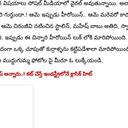
తికర విషయాలు సోషల్ మీడియాలో వైరల్ అవుతున్నాయి. అలా
 గుర్తుందా.! ఆమె ఇప్పుడు హీరోయిన్.. ఆమె మరెవరో కాదు. చైల
సింది. ఆమె చిరంజీవి నటించిన స్టాలిన్, మహేష్ బాబు అతిది, స్
ది. ఇప్పుడు ఈ చిన్నారి హీరోయిన్ లుక్ లోకి మారిపోయింద
దంగా ఒక్క చూపుతో కుర్రాళ్ళను కట్టిపడేశాలా మారిపోయింద
ముద్దుగుమ్మ ఫోటోల పై మీరూ ఓ లుక్కేయండి.
 అన్నారు..! కట్ చేస్తే ఇండస్ట్రీలోనే క్లాసిక్ హిట్