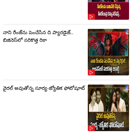
నాని రేంజ్‌ను పెంచేసిన ది ప్యారడైజ్..
బిజినెస్‌లో సరికొత్త రికా
వైరల్ అవుతోన్న సూర్య-జ్యోతిక ఫోటోషూట్