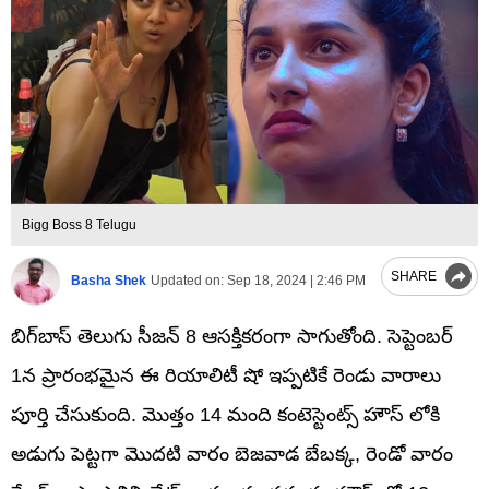
Bigg Boss 8 Telugu
SHARE
Basha Shek
Updated on:
Sep 18, 2024 | 2:46 PM
బిగ్‌బాస్ తెలుగు సీజన్ 8 ఆసక్తికరంగా సాగుతోంది. సెప్టెంబర్
1న ప్రారంభమైన ఈ రియాలిటీ షో ఇప్పటికే రెండు వారాలు
పూర్తి చేసుకుంది. మొత్తం 14 మంది కంటెస్టెంట్స్ హౌస్ లోకి
అడుగు పెట్టగా మొదటి వారం బెజవాడ బేబక్క, రెండో వారం