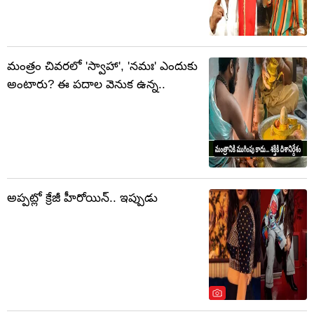
మంత్రం చివరలో 'స్వాహా', 'నమః' ఎందుకు
అంటారు? ఈ పదాల వెనుక ఉన్న..
అప్పట్లో క్రేజీ హీరోయిన్.. ఇప్పుడు