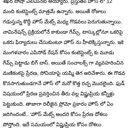
శేఖర్ బాషా ఎలిమినేట్ అయ్యారు. ప్రస్తుతం హౌస్ లో 12
మంది కంటెస్టెంట్స్ మాత్రమే ఉన్నారు. అయితే రోజులు
గడుస్తున్న కొద్దీ హౌస్ మేట్స్ మధ్య గొడవలు పెరుగుతున్నాయి.
నామినేషన్స్ ప్రక్రియలోనే కాకుండా గేమ్స్, టాస్కుల్లోనూ ఒకరిపై
ఒకరు ఫిర్యాదులు చేసుకుంటూ హౌస్ ను హీటెక్కిస్తున్నారు. ఇకె
మంగళవారం ఎపిసోడ్ రేషన్ కోసం కంటెస్టెంట్స్ కు మూడు
గేమ్స్ పెట్టాడు బిగ్ బాస్. అయితే సంచాలక్స్ గా వ్యవహరించిన
మణికంఠపై ప్రేరణ, సోనియాపై యష్మి తెగ అరిచేశారు. ఈ గొడవ
కొనసాగుతుండగానే హౌస్ లో మరో కొత్త రచ్చ మొదలైంది. ఫుడ్
విషయంలో ప్రేరణ ప్రవర్తించిన తీరు వల్ల విష్ణుప్రియ కన్నీళ్లు
పెట్టుకుంది. తాజాగా రిలీజైన ప్రోమో ప్రకారం హౌస్ లో ఏం
జరిగిందంటే.. ‘హౌస్ మేట్స్ అందరి కోసం ప్రేరణ దోశలు
పోస్తోంది. ఇదే సమయంలో విష్ణుప్రియ కోసం దోశలు