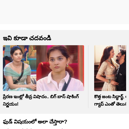
ఇవి కూడా చదవండి
ప్రేరణ ఇంట్లో తీవ్ర విషాదం.. బిగ్ బాస్ షాకింగ్
కొత్త జంట సిద్ధార్థ
నిర్ణయం!
గ్యాప్ ఎంతో తెలుస
ఫుడ్ విషయంలో అలా చేస్తారా?