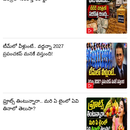
టీమ్‌లో వీళ్లుంటే.. వద్దన్నా 2027
ప్రపంచకప్‌ మనకే వస్తుంది!
ఫ్రూట్స్‌ తింటున్నారా.. మరి ఏ టైంలో ఏవి
తినాలో తెలుసా?