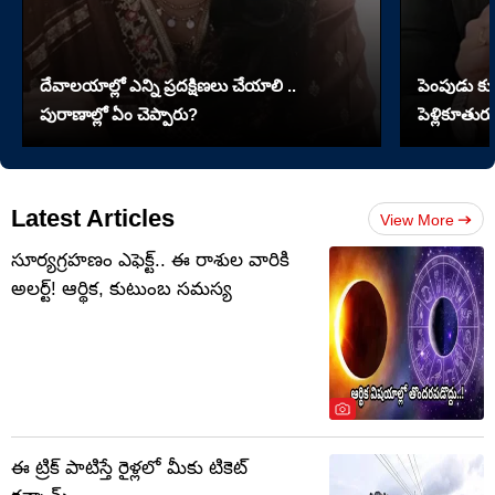
దేవాలయాల్లో ఎన్ని ప్రదక్షిణలు చేయాలి ..
పెంపుడు కుక్
పురాణాల్లో ఏం చెప్పారు?
పెళ్లికూతురు
Latest Articles
View More
సూర్యగ్రహణం ఎఫెక్ట్.. ఈ రాశుల వారికి
అలర్ట్! ఆర్థిక, కుటుంబ సమస్య
ఈ ట్రిక్ పాటిస్తే రైళ్లలో మీకు టికెట్