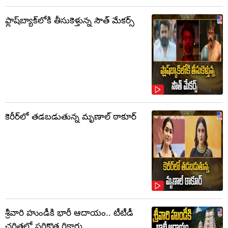
ఫ్లాష్‌బ్యాక్‌లోకి తీసుకెళ్తున్న సౌత్‌ మేకర్స్‌
కెరీర్‌లో తడబడుతున్న మృణాల్ ఠాకూర్
శ్రీవారి హుండీకి భారీ ఆదాయం.. టీటీడీ
చరిత్రలో సరికొత్త రికార్డు