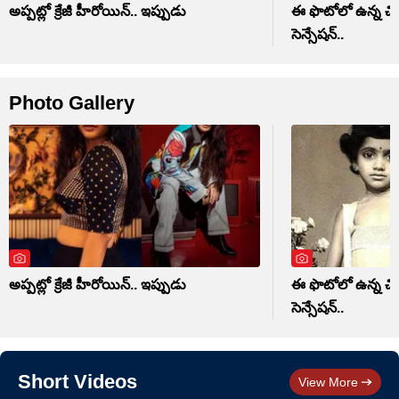
అప్పట్లో క్రేజీ హీరోయిన్.. ఇప్పుడు
ఈ ఫొటోలో ఉన్న చిన్
సెన్సేషన్..
Photo Gallery
అప్పట్లో క్రేజీ హీరోయిన్.. ఇప్పుడు
ఈ ఫొటోలో ఉన్న చిన్
సెన్సేషన్..
Short Videos
View More