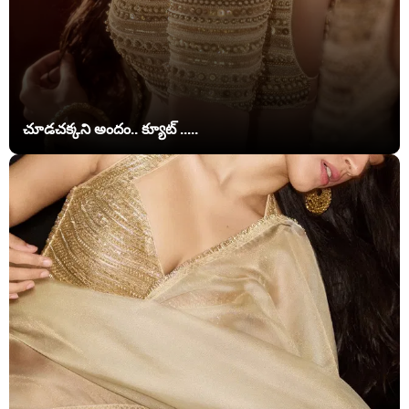
చూడచక్కని అందం.. క్యూట్ .....