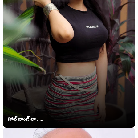
హాట్ బాంబ్ లా .....