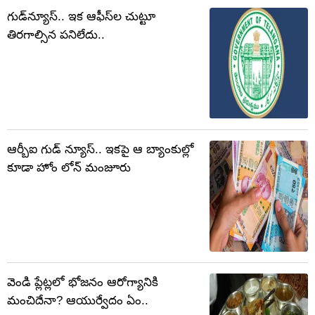
గుడ్‌న్యూస్.. ఇక ఆఫీస్‌ల చుట్టూ
తిరగాల్సిన పనిలేదు..
ఆర్బీఐ గుడ్ న్యూస్.. ఇకపై ఆ బ్యాంకుల్లో
కూడా హోం లోన్ మంజూరు
వెండి ప్లేట్లలో భోజనం ఆరోగ్యానికి
మంచిదేనా? ఆయుర్వేదం ఏం..