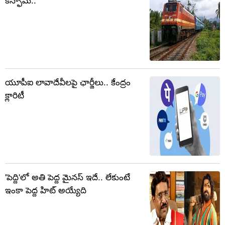
కన్ఫామ్..
యూపీఐ లావాదేవీలపై ఛార్జీలు.. కేంద్రం
క్లారిటీ
'పెద్ది'లో అతి పెద్ద మైనస్ ఇదే.. లేకుంటే
ఇంకా పెద్ద హిట్ అయ్యేది