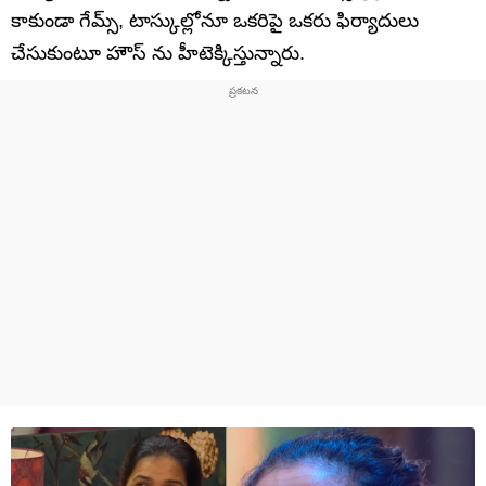
కాకుండా గేమ్స్, టాస్కుల్లోనూ ఒకరిపై ఒకరు ఫిర్యాదులు
చేసుకుంటూ హౌస్ ను హీటెక్కిస్తున్నారు.