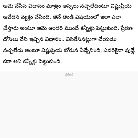
ఆమె వేసిన విధానం మాత్రం అస్సలు నచ్చలేదంటూ విష్ణుప్రియ
ఆవేదన వ్యక్తం చేసింది. తినే తిండి విషయంలో ఇలా ఎలా
చేస్తారు అంటూ ఆమె అందరి ముందే కన్నీళ్లు పెట్టుకుంది. ప్రేరణ
దోసెలు వేసి ఇచ్చిన విధానం.. విసిరేసినట్లుగా చేయడం
నచ్చలేదు అంటూ విష్ణుప్రియ బోరున ఏడ్చేసింది. ఎవరికైనా ఫుడ్డే
కదా అని కన్నీళ్లు పెట్టుకుంది.