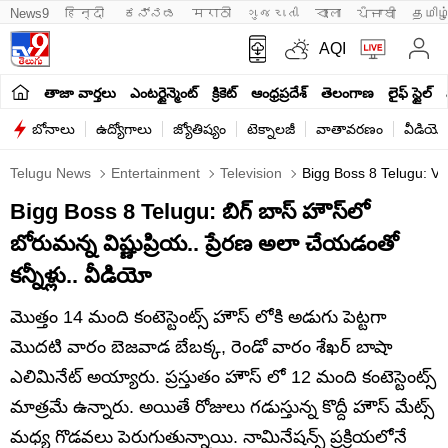
News9
हिन्दी 
ಕನ್ನಡ
मराठी
ગુજરાતી
বাংলা
ਪੰਜਾਬੀ
தமிழ
AQI
తాజా వార్తలు
ఎంటర్టైన్మెంట్
క్రికెట్
ఆంధ్రప్రదేశ్
తెలంగాణ
లైఫ్ స్టైల్
బోనాలు
ఉద్యోగాలు
జ్యోతిష్యం
టెక్నాలజీ
వాతావరణం
వీడియో
Telugu News
Entertainment
Television
Bigg Boss 8 Telugu: Vi
Bigg Boss 8 Telugu: బిగ్ బాస్ హౌస్‌లో
బోరుమన్న విష్ణుప్రియ.. ప్రేరణ అలా చేయడంతో
కన్నీళ్లు.. వీడియో
మొత్తం 14 మంది కంటెస్టెంట్స్ హౌస్ లోకి అడుగు పెట్టగా
మొదటి వారం బెజవాడ బేబక్క, రెండో వారం శేఖర్ బాషా
ఎలిమినేట్ అయ్యారు. ప్రస్తుతం హౌస్ లో 12 మంది కంటెస్టెంట్స్
మాత్రమే ఉన్నారు. అయితే రోజులు గడుస్తున్న కొద్దీ హౌస్ మేట్స్
మధ్య గొడవలు పెరుగుతున్నాయి. నామినేషన్స్ ప్రక్రియలోనే