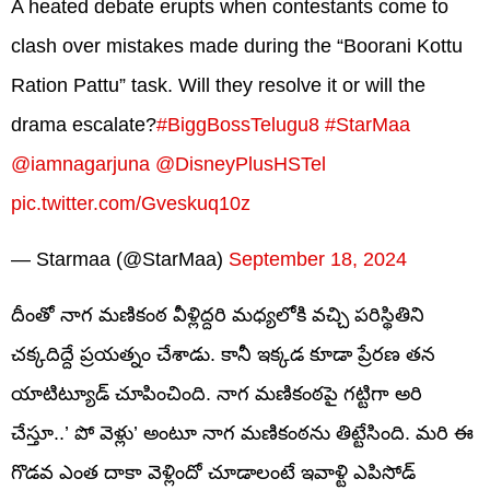
A heated debate erupts when contestants come to
clash over mistakes made during the “Boorani Kottu
Ration Pattu” task. Will they resolve it or will the
drama escalate?
#BiggBossTelugu8
#StarMaa
@iamnagarjuna
@DisneyPlusHSTel
pic.twitter.com/Gveskuq10z
— Starmaa (@StarMaa)
September 18, 2024
దీంతో నాగ మణికంఠ వీళ్లిద్దరి మధ్యలోకి వచ్చి పరిస్థితిని
చక్కదిద్దే ప్రయత్నం చేశాడు. కానీ ఇక్కడ కూడా ప్రేరణ తన
యాటిట్యూడ్ చూపించింది. నాగ మణికంఠపై గట్టిగా అరి
చేస్తూ..’ పో వెళ్లు’ అంటూ నాగ మణికంఠను తిట్టేసింది. మరి ఈ
గొడవ ఎంత దాకా వెళ్లిందో చూడాలంటే ఇవాళ్టి ఎపిసోడ్