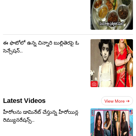
ఈ ఫొటోలో ఉన్న చిన్నారి బుల్లితెరపై ఓ
సెన్సేషన్..
Latest Videos
View More
హీరోలను డామినేట్ చేస్తున్న హీరోయిన్ల
రెమ్యునరేషన్స్..