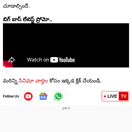
చూడాల్సిందే.
బిగ్ బాస్ లేటెస్ట్ ప్రోమో..
మరిన్ని
సినిమా వార్తల
కోసం ఇక్కడ క్లిక్ చేయండి.
LIVE
TV
Follow Us