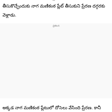
తీసుకొచ్చేందుకు నాగ మణికంఠ ప్లేట్ తీసుకుని ప్రేరణ దగ్గరకు
వెళ్లాడు.
అక్కడ నాగ మణికంఠ ప్లేటులో దోసెలు వేసింది ప్రేరణ. కానీ