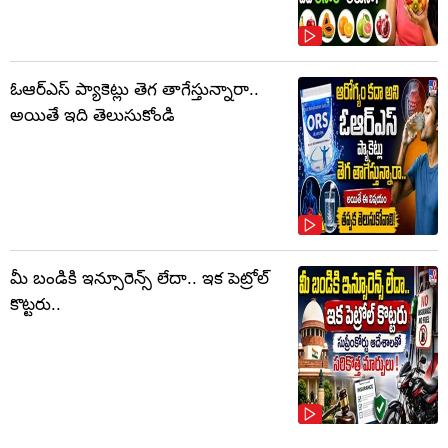
ఓఆర్‌ఎస్‌ ప్యాకెట్లు తెగ తాగేస్తున్నారా..
అయితే ఇది తెలుసుకోండి
మీ బండికి ఇన్సూరెన్స్ లేదా.. ఇక పెట్రోల్
కొట్టరు..