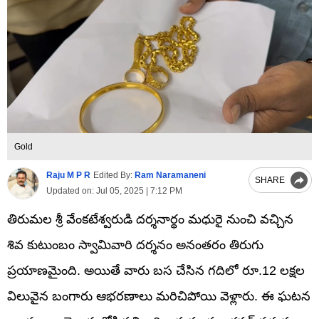
Gold
Raju M P R
Edited By:
Ram Naramaneni
SHARE
Updated on:
Jul 05, 2025 | 7:12 PM
తిరుమల శ్రీ వేంకటేశ్వరుడి దర్శనార్థం మధురై నుంచి వచ్చిన
శివ కుటుంబం స్వామివారి దర్శనం అనంతరం తిరుగు
ప్రయాణమైంది. అయితే వారు బస చేసిన గదిలో రూ.12 లక్షల
విలువైన బంగారు ఆభరణాలు మరిచిపోయి వెళ్లారు. ఈ ఘటన