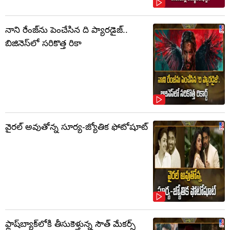
నాని రేంజ్‌ను పెంచేసిన ది ప్యారడైజ్..
బిజినెస్‌లో సరికొత్త రికా
వైరల్ అవుతోన్న సూర్య-జ్యోతిక ఫోటోషూట్
ఫ్లాష్‌బ్యాక్‌లోకి తీసుకెళ్తున్న సౌత్‌ మేకర్స్‌