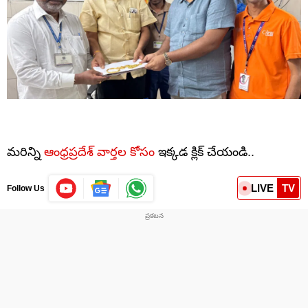
మరిన్ని
ఆంధ్రప్రదేశ్ వార్తల కోసం
ఇక్కడ క్లిక్ చేయండి..
LIVE
TV
Follow Us