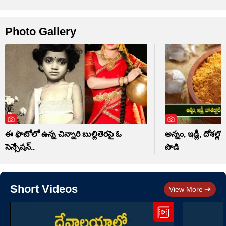
Photo Gallery
ఈ ఫొటోలో ఉన్న చిన్నారి బుల్లితెరపై ఓ
అన్నం, ఇడ్లీ, దోశల్లోకి
సెన్సేషన్..
పొడి
Short Videos
View More