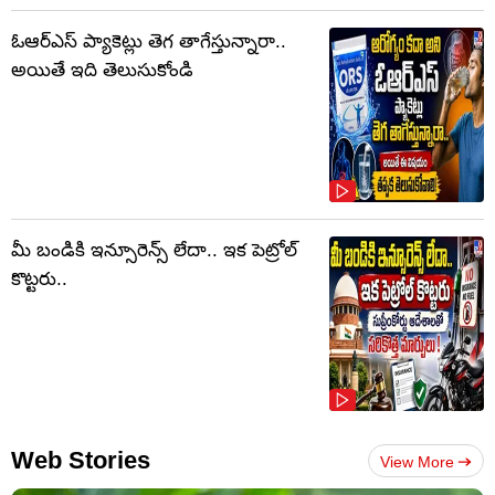
ఓఆర్‌ఎస్‌ ప్యాకెట్లు తెగ తాగేస్తున్నారా..
అయితే ఇది తెలుసుకోండి
మీ బండికి ఇన్సూరెన్స్ లేదా.. ఇక పెట్రోల్
కొట్టరు..
Web Stories
View More