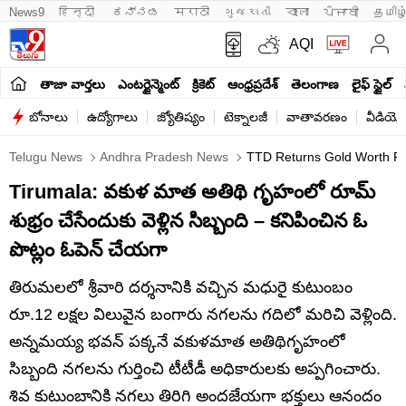
News9
हिन्दी 
ಕನ್ನಡ
मराठी
ગુજરાતી
বাংলা
ਪੰਜਾਬੀ
தமிழ
AQI
తాజా వార్తలు
ఎంటర్టైన్మెంట్
క్రికెట్
ఆంధ్రప్రదేశ్
తెలంగాణ
లైఫ్ స్టైల్
బోనాలు
ఉద్యోగాలు
జ్యోతిష్యం
టెక్నాలజీ
వాతావరణం
వీడియో
Telugu News
Andhra Pradesh News
TTD Returns Gold Worth Rs 
Tirumala: వకుళ మాత అతిథి గృహంలో రూమ్
శుభ్రం చేసేందుకు వెళ్లిన సిబ్బంది – కనిపించిన ఓ
పొట్లం ఓపెన్ చేయగా
తిరుమలలో శ్రీవారి దర్శనానికి వచ్చిన మధురై కుటుంబం
రూ.12 లక్షల విలువైన బంగారు నగలను గదిలో మరిచి వెళ్లింది.
అన్నమయ్య భవన్ పక్కనే వకుళమాత అతిథిగృహంలో
సిబ్బంది నగలను గుర్తించి టీటీడీ అధికారులకు అప్పగించారు.
శివ కుటుంబానికి నగలు తిరిగి అందజేయగా భక్తులు ఆనందం