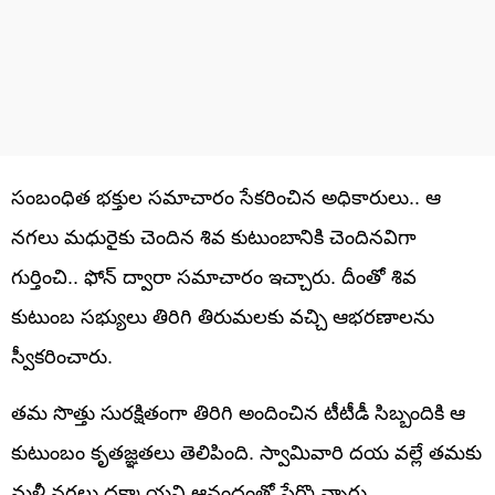
సంబంధిత భక్తుల సమాచారం సేకరించిన అధికారులు.. ఆ
నగలు మధురైకు చెందిన శివ కుటుంబానికి చెందినవిగా
గుర్తించి.. ఫోన్ ద్వారా సమాచారం ఇచ్చారు. దీంతో శివ
కుటుంబ సభ్యులు తిరిగి తిరుమలకు వచ్చి ఆభరణాలను
స్వీకరించారు.
తమ సొత్తు సురక్షితంగా తిరిగి అందించిన టీటీడీ సిబ్బందికి ఆ
కుటుంబం కృతజ్ఞతలు తెలిపింది. స్వామివారి దయ వల్లే తమకు
మళ్లీ నగలు దక్కాయని ఆనందంతో పేర్కొన్నారు.