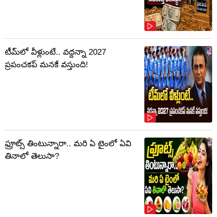
టీమ్‌లో వీళ్లుంటే.. వద్దన్నా 2027
ప్రపంచకప్‌ మనకే వస్తుంది!
ఫ్రూట్స్‌ తింటున్నారా.. మరి ఏ టైంలో ఏవి
తినాలో తెలుసా?