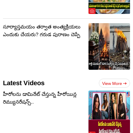
సూర్యాస్తమయం తర్వాత అంత్యక్రియలు
ఎందుకు చేయరు? గరుడ పురాణం చెప్పే
Latest Videos
View More
హీరోలను డామినేట్ చేస్తున్న హీరోయిన్ల
రెమ్యునరేషన్స్..