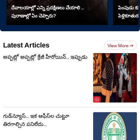
దేవాలయాల్లో ఎన్ని ప్రదక్షిణలు చేయాలి ..
పెంపుడు కుక్
పురాణాల్లో ఏం చెప్పారు?
పెళ్లికూతురు
Latest Articles
View More
అప్పట్లో అప్పట్లో క్రేజీ హీరోయిన్.. ఇప్పుడు
గుడ్‌న్యూస్.. ఇక ఆఫీస్‌ల చుట్టూ
తిరగాల్సిన పనిలేదు..