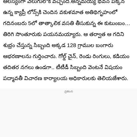
ఆలస్యంగా వెలుగులోకి వచ్చింది.అన్నమయ్య భవన్ పక్కన
ఉన్న క్యాప్రీ లోన్స్‌కి చెందిన వకుళమాత అతిథిగృహంలో
గదినంబరు 5లో తాత్కాలిక వసతి తీసుకున్న ఈ కుటుంబం…
తిరిగి సొంతూరుకు పయనమయ్యారు. ఆ తర్వాత ఆ గదిని
శుభ్రం చేస్తున్న సిబ్బంది అక్కడ 128 గ్రాముల బంగారు
ఆభరణాలను గుర్తించారు. గోల్డ్ చైన్, రెండు రింగులు, కడియం
తదితర నగలు ఉండగా.. టీటీడీ సిబ్బంది వెంటనే విషయం
పద్మావతీ విచారణ కార్యాలయ అధికారులకు తెలియజేశారు.