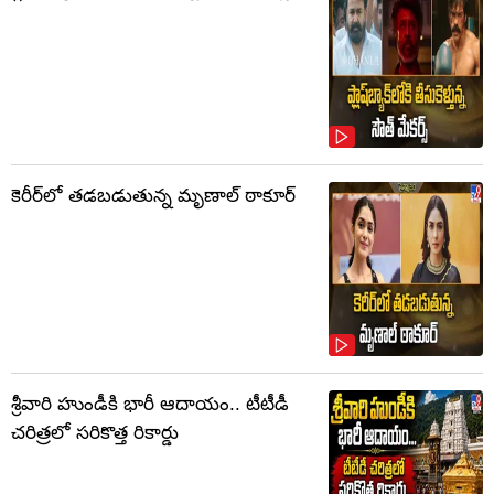
కెరీర్‌లో తడబడుతున్న మృణాల్ ఠాకూర్
శ్రీవారి హుండీకి భారీ ఆదాయం.. టీటీడీ
చరిత్రలో సరికొత్త రికార్డు