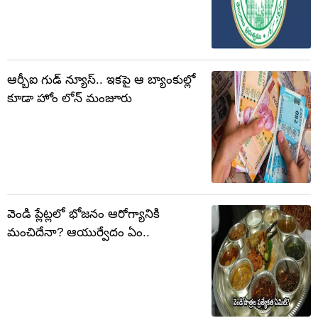
ఆర్బీఐ గుడ్ న్యూస్.. ఇకపై ఆ బ్యాంకుల్లో
కూడా హోం లోన్ మంజూరు
వెండి ప్లేట్లలో భోజనం ఆరోగ్యానికి
మంచిదేనా? ఆయుర్వేదం ఏం..