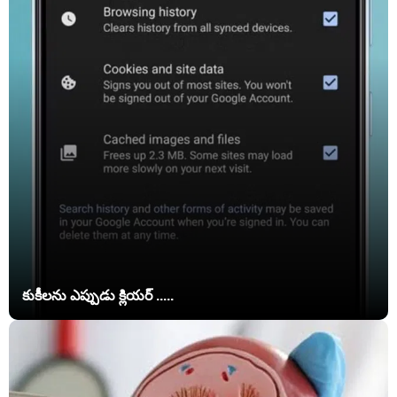
కుకీలను ఎప్పుడు క్లియర్ .....