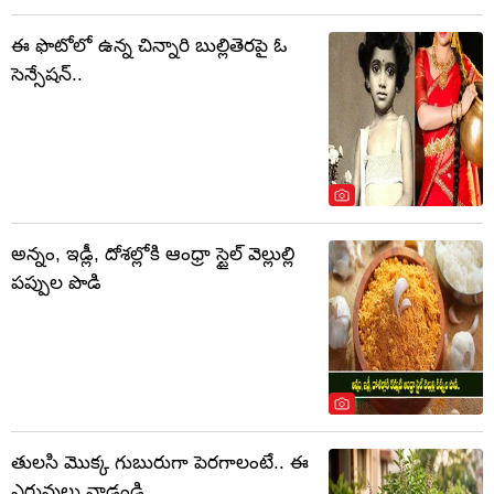
ఈ ఫొటోలో ఉన్న చిన్నారి బుల్లితెరపై ఓ
సెన్సేషన్..
అన్నం, ఇడ్లీ, దోశల్లోకి ఆంధ్రా స్టైల్ వెల్లుల్లి
పప్పుల పొడి
తులసి మొక్క గుబురుగా పెరగాలంటే.. ఈ
ఎరువులు వాడండి