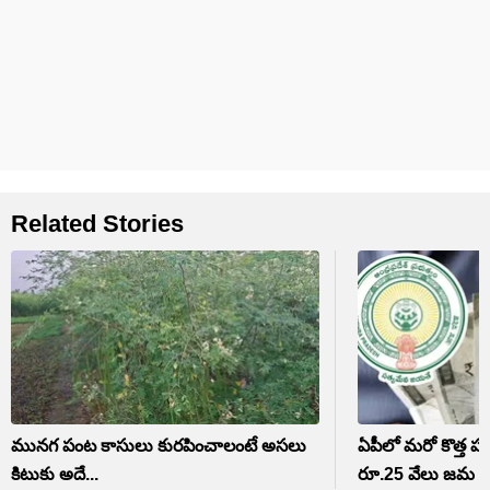
Related Stories
మునగ పంట కాసులు కురపించాలంటే అసలు
ఏపీలో మరో కొత్త పథ
కిటుకు అదే...
రూ.25 వేలు జమ