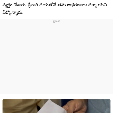
వ్యక్తం చేశారు. శ్రీవారి దయతోనే తమ ఆభరణాలు దక్కాయని
పేర్కొన్నారు.