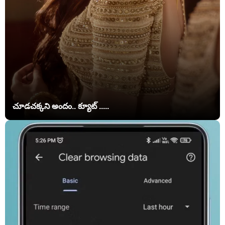
చూడచక్కని అందం.. క్యూట్ .....