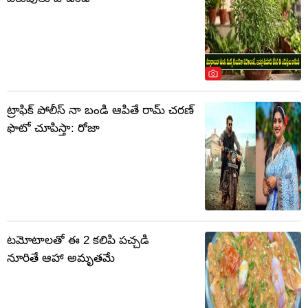
ట్రాఫిక్ పోలీస్ నా బండి ఆపితే రామ్ చరణ్
ఫొటో చూపిస్తా: రోజా
టమోటాలతో ఈ 2 కలిపి పచ్చడి
నూరితే ఆహా అమృతమే