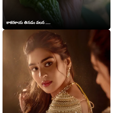
కాకరకాయ తినడం వలన .....