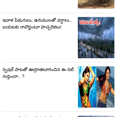
ఇవాళ పిడుగులు, ఉరుములతో వర్షాలు..
బయటకు రావొద్దంటూ హెచ్చరికలు!
స్పెషల్ పాటతో ఊర్రూతలూగించిన ఈ నటి
గుర్తుందా.. ?