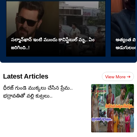
సల్మాన్‌ఖాన్‌ ఇంటి ముందు కానిస్టేబుల్‌ మృ.. ఏం
అత్యంత పొడవై
జరిగింది..!
అడుగులంటే
Latest Articles
View More
ధీరజ్ గుండె ముక్కలు చేసిన ప్రేమ..
భద్రావతితో వల్లి కుట్రలు..