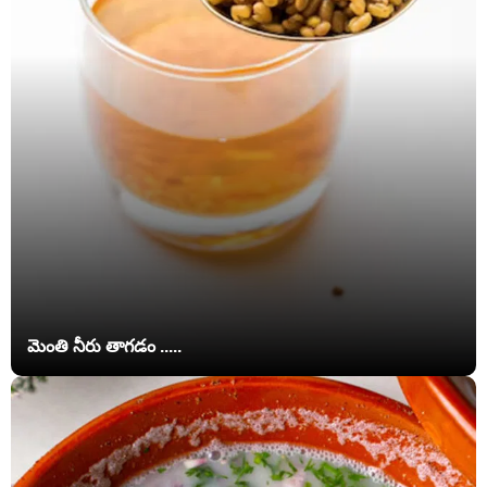
మెంతి నీరు తాగడం .....