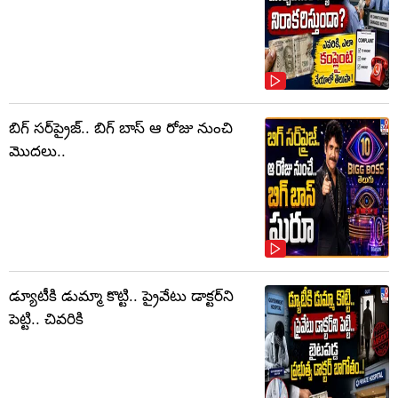
బిగ్ సర్‌ప్రైజ్‌.. బిగ్ బాస్‌ ఆ రోజు నుంచి
మొదలు..
డ్యూటీకి డుమ్మా కొట్టి.. ప్రైవేటు డాక్టర్‌ని
పెట్టి.. చివరికి