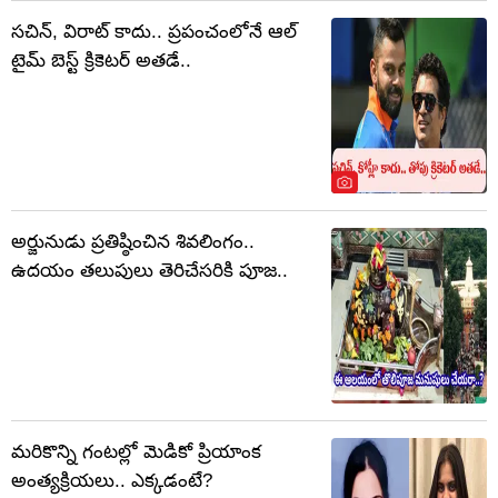
సచిన్, విరాట్ కాదు.. ప్రపంచంలోనే ఆల్
టైమ్ బెస్ట్ క్రికెటర్ అతడే..
అర్జునుడు ప్రతిష్ఠించిన శివలింగం..
ఉదయం తలుపులు తెరిచేసరికి పూజ..
మరికొన్ని గంటల్లో మెడికో ప్రియాంక
అంత్యక్రియలు.. ఎక్కడంటే?