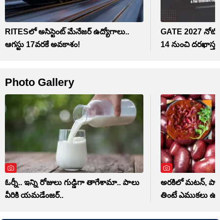
RITESలో అసిస్టెంట్ మేనేజర్‌ ఉద్యోగాలు..
GATE 2027 నోటిఫిక
ఆగస్టు 17వరకే అవకాశం!
14 నుంచి దరఖాస్త
Photo Gallery
ఓర్నీ.. ఇన్ని రోజులు గుడ్డిగా తాగేశామా.. పాలు
అరకిలో మటన్, పాలు 
వీరికి యమడేంజర్..
తింటే ఎముకలు ఉక