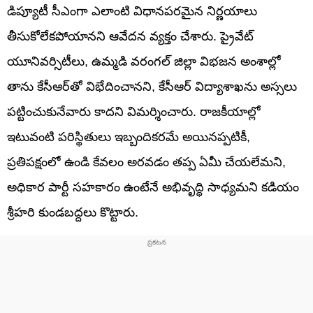
డిప్యూటీ సీఎంగా ఎలాంటి విధానపరమైన నిర్ణయాలు
తీసుకోలేకపోయానని ఆవేదన వ్యక్తం చేశారు. ప్రైవేట్
యూనివర్సిటీలు, ఉమ్మడి వరంగల్ జిల్లా విభజన అంశాల్లో
తాను కేసీఆర్‌తో విభేదించానని, కేసీఆర్ విద్యాశాఖను అస్సలు
పట్టించుకునేవారు కాదని విమర్శించారు. రాజకీయాల్లో
ఇటువంటి పరిస్థితులు ఇబ్బందికరమే అయినప్పటికీ,
ప్రతిపక్షంలో ఉండి కేవలం అరవడం తప్ప ఏమీ చేయలేమని,
అధికార పార్టీ సహకారం ఉంటేనే అభివృద్ధి సాధ్యమని కడియం
శ్రీహరి కుండబద్దలు కొట్టారు.