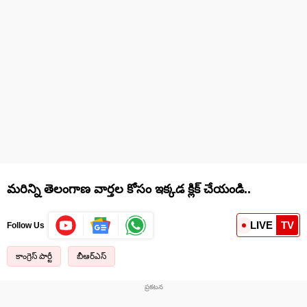
మరిన్ని తెలంగాణ వార్తల కోసం ఇక్కడ క్లిక్ చేయండి..
LIVE
TV
Follow Us
కాంగ్రెస్ పార్టీ
బీఆర్ఎస్