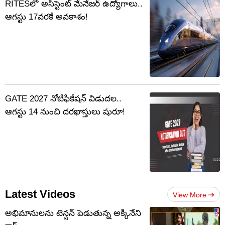
RITESలో అసిస్టెంట్ మేనేజర్‌ ఉద్యోగాలు..
ఆగస్టు 17వరకే అవకాశం!
GATE 2027 నోటిఫికేషన్‌ విడుదల..
ఆగస్టు 14 నుంచి దరఖాస్తులు షురూ!
Latest Videos
View More
అభిమానులను టెన్షన్‌ పెడుతున్న అక్కినేని