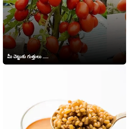
మీ చెట్టుకు గుత్తులు .....