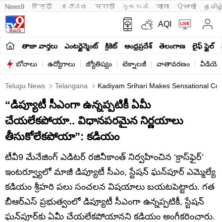
News9
हिन्दी 
ಕನ್ನಡ
मराठी
ગુજરાતી
বাংলা
ਪੰਜਾਬੀ
தமிழ
AQI
తాజా వార్తలు
ఎంటర్టైన్మెంట్
క్రికెట్
ఆంధ్రప్రదేశ్
తెలంగాణ
లైఫ్ స్టైల్
బోనాలు
ఉద్యోగాలు
జ్యోతిష్యం
టెక్నాలజీ
వాతావరణం
వీడియో
Telugu News
Telangana
Kadiyam Srihari Makes Sensational Co
“డిప్యూటీ సీఎంగా ఉన్నప్పటికీ ఏమీ
చేయలేకపోయా.. విధానపరమైన నిర్ణయాలు
తీసుకోలేకపోయా”: కడియం
టీవీ9 మేనేజింగ్ ఎడిటర్ రజినీకాంత్‌ నిర్వహించిన ‘క్రాస్‌ఫైర్’
ఇంటర్వ్యూలో మాజీ డిప్యూటీ సీఎం, స్టేషన్ ఘన్‌పూర్ ఎమ్మెల్యే
కడియం శ్రీహరి పలు సంచలన విషయాలు బయటపెట్టారు. గత
బీఆర్ఎస్ ప్రభుత్వంలో డిప్యూటీ సీఎంగా ఉన్నప్పటికీ, స్టేషన్
ఘన్‌పూర్‌కు ఏమీ చేయలేకపోయానని కడియం అంగీకరించారు.