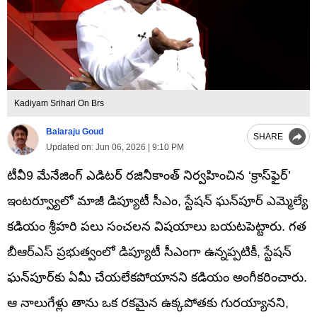
Kadiyam Srihari On Brs
Balaraju Goud
SHARE
Updated on:
Jun 06, 2026 | 9:10 PM
టీవీ9 మేనేజింగ్ ఎడిటర్ రజినీకాంత్‌ నిర్వహించిన ‘క్రాస్‌ఫైర్’
ఇంటర్వ్యూలో మాజీ డిప్యూటీ సీఎం, స్టేషన్ ఘన్‌పూర్ ఎమ్మెల్యే
కడియం శ్రీహరి పలు సంచలన విషయాలు బయటపెట్టారు. గత
బీఆర్ఎస్ ప్రభుత్వంలో డిప్యూటీ సీఎంగా ఉన్నప్పటికీ, స్టేషన్
ఘన్‌పూర్‌కు ఏమీ చేయలేకపోయానని కడియం అంగీకరించారు.
ఆ నాలుగేళ్లు తాను ఒక రకమైన ఉక్కపోతకు గురయ్యానని,