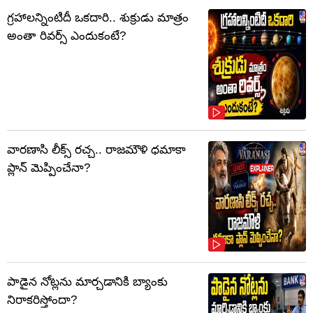
గ్రహాలన్నింటిదీ ఒకదారి.. శుక్రుడు మాత్రం
అంతా రివర్స్ ఎందుకంటే?
వారణాసి లీక్స్ రచ్చ.. రాజమౌళి ధమాకా
ప్లాన్ మెప్పించేనా?
పాడైన నోట్లను మార్చడానికి బ్యాంకు
నిరాకరిస్తోందా?