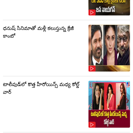
ధనుష్ సినిమాతో మళ్లీ కలుస్తున్న క్రేజీ
కాంబో
టాలీవుడ్‌లో కొత్త హీరోయిన్స్ మధ్య కోల్డ్
వార్