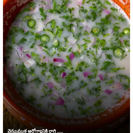
వెన్నుముక ఆరోగ్యానికి రాగి .....