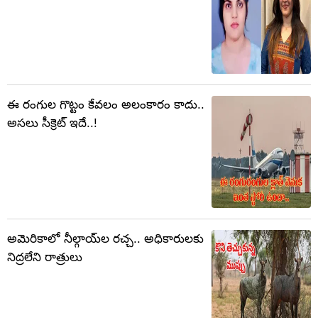
ఈ రంగుల గొట్టం కేవలం అలంకారం కాదు..
అసలు సీక్రెట్ ఇదే..!
అమెరికాలో నీల్గాయ్‌ల రచ్చ.. అధికారులకు
నిద్రలేని రాత్రులు