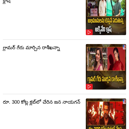
క్లాష్‌
గ్లామర్ గేరు మార్చిన రాశీఖన్నా
రూ. 300 కోట్ల క్లబ్‌లో చేరిన జన నాయగన్