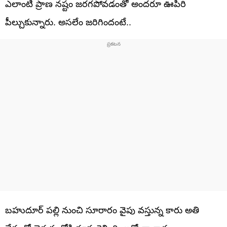
ఎలాంటి ప్రాణ నష్టం జరగపోవడంతో అందరూ ఊపిరి
పీల్చుకున్నారు. అసలేం జరిగిందంటే..
బహుదూర్ పల్లి నుంచి సూరారం వైపు వస్తున్న కారు అతి