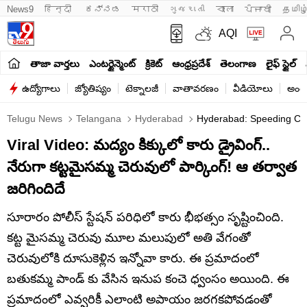
News9
हिन्दी 
ಕನ್ನಡ
मराठी
ગુજરાતી
বাংলা
ਪੰਜਾਬੀ
தமிழ
AQI
తాజా వార్తలు
ఎంటర్టైన్మెంట్
క్రికెట్
ఆంధ్రప్రదేశ్
తెలంగాణ
లైఫ్ స్టైల్
ఉద్యోగాలు
జ్యోతిష్యం
టెక్నాలజీ
వాతావరణం
వీడియోలు
అంతర
Telugu News
Telangana
Hyderabad
Hyderabad: Speeding Car 
Viral Video: మద్యం కిక్కులో కారు డ్రైవింగ్..
నేరుగా కట్టమైసమ్మ చెరువులో పార్కింగ్! ఆ తర్వాత
జరిగిందిదే
సూరారం పోలీస్ స్టేషన్ పరిధిలో కారు భీభత్సం సృష్టించింది.
కట్ట మైసమ్మ చెరువు మూల మలుపులో అతి వేగంతో
చెరువులోకి దూసుకెళ్లిన ఇన్నోవా కారు. ఈ ప్రమాదంలో
బతుకమ్మ పాండ్ కు వేసిన ఇనుప కంచె ధ్వంసం అయింది. ఈ
ప్రమాదంలో ఎవ్వరికీ ఎలాంటి అపాయం జరగకపోవడంతో