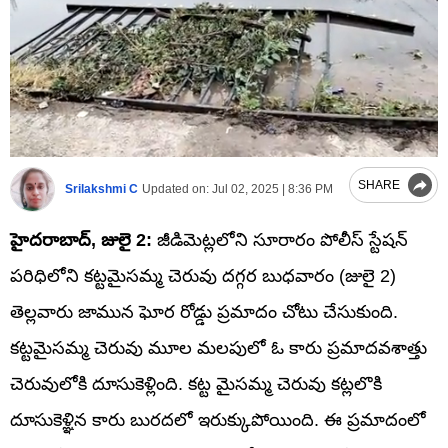
SHARE
Srilakshmi C
Updated on:
Jul 02, 2025 | 8:36 PM
హైదరాబాద్‌, జులై 2:
జీడిమెట్లలోని సూరారం పోలీస్ స్టేషన్
పరిధిలోని కట్టమైసమ్మ చెరువు దగ్గర బుధవారం (జులై 2)
తెల్లవారు జామున ఘోర రోడ్డు ప్రమాదం చోటు చేసుకుంది.
కట్టమైసమ్మ చెరువు మూల మలపులో ఓ కారు ప్రమాదవశాత్తు
చెరువులోకి దూసుకెళ్లింది. కట్ట మైసమ్మ చెరువు కట్లలొకి
దూసుకెళ్ఞిన కారు బురదలో ఇరుక్కుపోయింది. ఈ ప్రమాదంలో