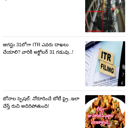
ఆగస్టు 31లోగా ITR ఎవరు దాఖలు
చేయాలి? వారికి అక్టోబర్‌ 31 గడువు..!
బోనాల స్పెషల్: నోరూరించే బోటీ ఫ్రై..ఇలా
చేస్తే రుచి అదిరిపోతుంది!