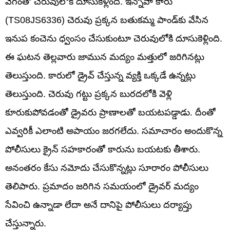
వేగంతో చెరువులోకి దూసుకెళ్లింది. ఇన్నోవా కారు
(TS08JS6336) చెరువు ప్రక్కన బతుకమ్మ పాండ్‌కు వేసిన
ఇనుప కంచెను ధ్వంసం చేసుకుంటూ చెరువులోకి దూసుకెళ్లింది.
ఈ ఘటన తెల్లవారు జామున మద్యం మత్తులో జరిగినట్లు
తెలుస్తుంది. కారులో డ్రైవ్ చేస్తున్న వ్యక్తి ఒక్కడే ఉన్నట్లు
తెలుస్తుంది. చెరువు గట్టు ప్రక్కన బురదలోకి వెళ్లి
కూరుకుపోవడంతో డ్రైవరు ప్రాణాలతో బయటపడ్డాడు. దీంతో
ఎవ్వరికీ ఎలాంటి అపాయం జరగలేదు. సమాచారం అందుకొన్న
పోలీసులు క్రైన్ సహకారంతో కారును బయటకు తీశారు.
అనంతరం కేసు నమోదు చేసుకొన్నట్లు సూరారం పోలీసులు
తెలిపారు. ప్రమాదం జరిగిన సమయంలో డ్రైవర్ మద్యం
సేవించి ఉన్నాడా లేదా అనే దానిపై పోలీసులు దర్యాప్తు
చేస్తున్నారు.