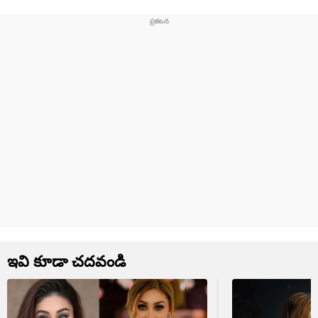
ఇవి కూడా చదవండి