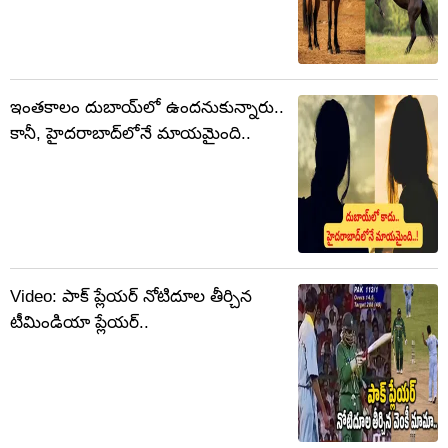
ఇంతకాలం దుబాయ్‌లో ఉందనుకున్నారు..
కానీ, హైదరాబాద్‌లోనే మాయమైంది..
Video: పాక్ ప్లేయర్ నోటిదూల తీర్చిన
టీమిండియా ప్లేయర్..