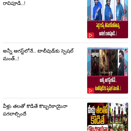
రావిపూడి..!
అన్నీ ఆగస్ట్‌లోనే.. టాలీవుడ్‌కు స్పెషల్
మంత్..!
వీళ్లు తలతో కొడితే కొబ్బరికాయైనా
పగలాల్సిందే