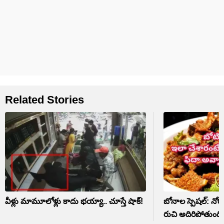
Related Stories
వీళ్లు మామూలోళ్లు కాదు భయ్యా.. చూస్తే షాక్!
బోనాల స్పెషల్: నోరూర
రుచి అదిరిపోతుంది