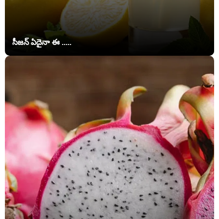
సీజన్ ఏదైనా ఈ .....