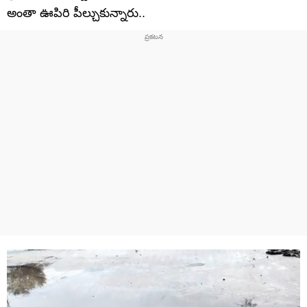
అంతా ఊపిరి పీల్చుకున్నారు..