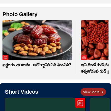
Photo Gallery
ఖర్జూరం vs బాదం.. ఆరోగ్యానికి ఏది మంచిది?
ఇవి తింటే కంటి మసక
కళ్ళజోడుకు గుడ్ బై
Short Videos
View More