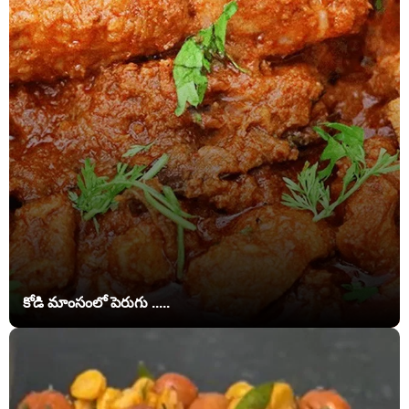
కోడి మాంసంలో పెరుగు .....