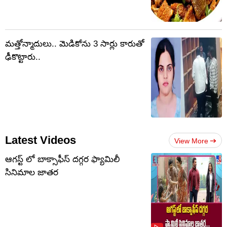
మత్తోన్మాదులు.. మెడికోను 3 సార్లు కారుతో
ఢీకొట్టారు..
Latest Videos
View More
ఆగస్ట్ లో బాక్సాఫీస్ దగ్గర ఫ్యామిలీ
సినిమాల జాతర