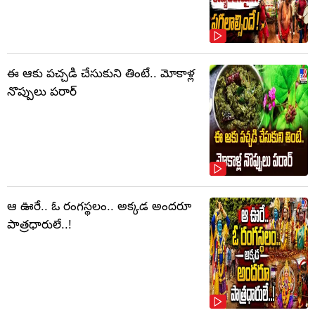
ఈ ఆకు పచ్చడి చేసుకుని తింటే.. మోకాళ్ల
నొప్పులు పరార్‌
ఆ ఊరే.. ఓ రంగస్థలం.. అక్కడ అందరూ
పాత్రధారులే..!