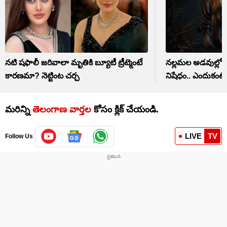
నటి షఫాలీ జరివాలా మృతికి బ్యూటీ ట్రీట్మెంటే
నల్లమల అడవుల్లోకి
కారణమా? నెట్టింట చర్చ
నిషేధం.. ఎందుకంటే
మరిన్ని
తెలంగాణ వార్తల
కోసం క్లిక్‌ చేయండి.
LIVE
TV
Follow Us