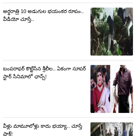
అర్ధరాత్రి 10 అడుగుల భయంకర రూపం..
వీడియో చూస్తే..
బంపరాఫర్ కొట్టేసిన శ్రీలీల.. ఏకంగా సూపర్
స్టార్ సినిమాలో ఛాన్స్!
వీళ్లు మామూలోళ్లు కాదు భయ్యా.. చూస్తే
షాక్!