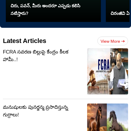
చిరు, పవన్, మీరు అందరూ ఎప్పడు కలిసి
నటిస్తారు?
చిరంజీవి ఏ 
Latest Articles
View More
FCRA సవరణ బిల్లుపై కేంద్రం కీలక
హామీ..!
మనుషులకు పునర్జన్మ ప్రసాదిస్తున్న
గుర్రాలు!