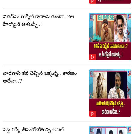
నితిన్‌ను రుక్మిణి కాపాడుతుందా..?ఆ
హీరోపైనే ఆశలన్నీ..!
వారణాసి కథ చెప్పిన జక్కన్న.. కారణం
అదేనా..?
పెద్ద రిస్కే తీసుకోబోతున్న అనిల్