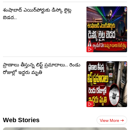
శంషాబాద్ ఎయిర్‌పోర్టుకు డిస్కో లైట్ల
బెడద..
ప్రాణాలు తీస్తున్న లిఫ్ట్‌ ప్రమాదాలు.. రెండు
రోజుల్లో ఇద్దరు మృతి
Web Stories
View More