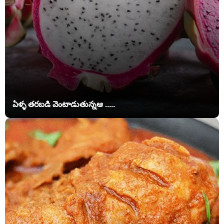
ఏళ్ళ తరబడి వెంటాడుతున్నఆ .....