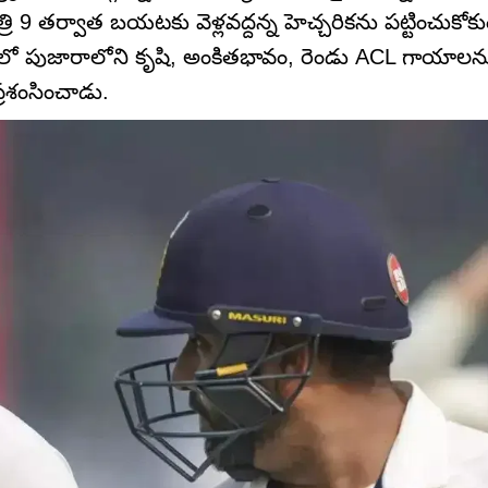
్రి 9 తర్వాత బయటకు వెళ్లవద్దన్న హెచ్చరికను పట్టించుకో
ో పుజారాలోని కృషి, అంకితభావం, రెండు ACL గాయాలనూ
 ప్రశంసించాడు.