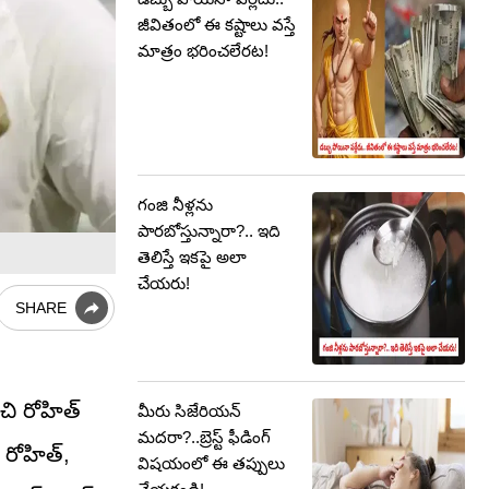
జీవితంలో ఈ కష్టాలు వస్తే
మాత్రం భరించలేరట!
గంజి నీళ్లను
పారబోస్తున్నారా?.. ఇది
తెలిస్తే ఇకపై అలా
చేయరు!
SHARE
చి రోహిత్
మీరు సిజేరియన్
మదరా?..బ్రెస్ట్ ఫీడింగ్
 రోహిత్,
విషయంలో ఈ తప్పులు