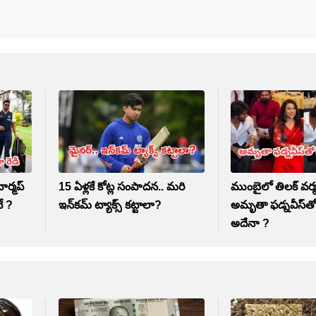
ార్మప్
15 ఏళ్లకే కోట్ల సంపాదన.. మరి
ముంబైలో తిలక్ వర్
ే ?
ఇన్‌కమ్ ట్యాక్స్ కట్టాలా?
అమృతా ఫడ్నవీస్‌తో
అదేనా ?