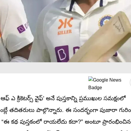
 ఎ క్రికెటర్స్ వైఫ్’ అనే పుస్తకాన్ని ప్రముఖుల సమక్షంలో
ుంబ్లే తదితరులు పాల్గొన్నారు. ఈ సందర్భంగా పుజారా గురిం
ింది. “ఈ కథ పుస్తకంలో రాయలేదు కదా?” అంటూ ప్రారంభించిన