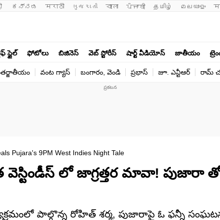
ी 
ಕನ್ನಡ
मराठी
ગુજરાતી
বাংলা
ਪੰਜਾਬੀ
தமிழ்
മലയാളം
म
ఫ్ స్టైల్
ఫోటోలు
బిజినెస్
వెబ్ స్టోరీస్
షార్ట్ వీడియోస్
జాతీయం
ట్రె
తర్జాతీయం
వంట గ్యాస్
బంగారం, వెండి
ప్రభాస్
జూ. ఎన్టీఆర్
రామ్ చ‌
ls Pujara's 9PM West Indies Night Tale
వెస్టిండీస్ లో జాగ్రత్తర మావా! పుజారా త
యక్రమంలో పాల్గొన్న రోహిత్ శర్మ, పుజారాపై ఓ ఫన్నీ సంఘటన