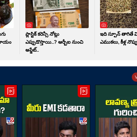
ుగు
ప్లాస్టిక్ కరెన్సీ నోట్లు
ఇది స్పూన్ తాగితే 
ు మాయం
ఎప్పుడొస్తాయి..? ఆర్బీఐ నుంచి
ఎముకలు, కీళ్ల నొ
అప్డేట్..