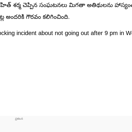
. రోహిత్ శర్మ చెప్పిన సంఘటనలు మిగతా అతిథులను హాస్యం
ల అందరికి గౌరవం కలిగించింది.
ing incident about not going out after 9 pm in We