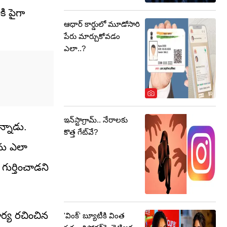
ి పైగా
ఆధార్ కార్డులో మూడోసారి
పేరు మార్చుకోవడం
ఎలా..?
ఇన్‌స్టాగ్రామ్‌.. నేరాలకు
న్నాడు.
కొత్త గేట్‌వే?
ను ఎలా
గుర్తించాడని
ార్య రచించిన
'వింక్' బ్యూటీకి వింత