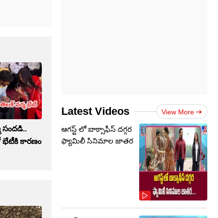
Latest Videos
View More
మ సందడి..
ఆగస్ట్ లో బాక్సాఫీస్ దగ్గర
ఫ్యామిలీ సినిమాల జాతర
 భేటీకి కారణం