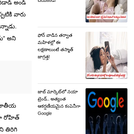
చేయకండి!
ిడాడ్ అండ్
పటికి వారు
న్నాడు.
ఫోన్ వాడిన తర్వాత
ు” అని
మహిళల్లో ఈ
లక్షణాలుంటే తస్మాత్
జాగ్రత్త!
జాబ్ మార్కెట్‌లో నయా
ట్రెండ్.. అత్యంత
 జాతీయ
ఆకర్షణీయమైన కంపెనీగా
Google
ా రోహిత్
 తిరిగి