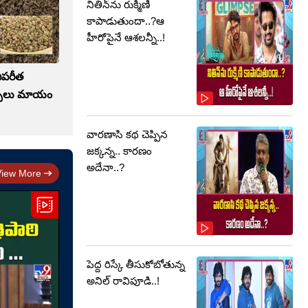
నితిన్‌ను రుక్మిణి
కాపాడుతుందా..?ఆ
హీరోపైనే ఆశలన్నీ..!
విపరీత
ప్పులు మాయం
వారణాసి కథ చెప్పిన
జక్కన్న.. కారణం
అదేనా..?
View More
పెద్ద రిస్కే తీసుకోబోతున్న
అనిల్ రావిపూడి..!