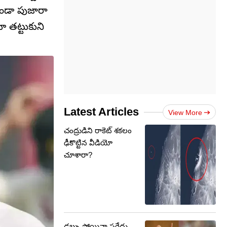
కుండా పుజారా
 తట్టుకుని
Latest Articles
View More
చంద్రుడిని రాకెట్ శకలం
ఢీకొట్టిన వీడియో
చూశారా?
డబ్బు పోయినా పర్లేదు..