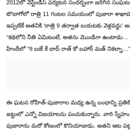
2012లో వెస్టిండీస్ పర్యటన సందర్భంగా జరిగిన సంఘట
టొబాగోలో రాత్రి 11 గంటల సమయంలో పుజారా శాఖాహార
ఇప్పటికే అతనికి ‘రాత్రి 9 తర్వాత బయటకు వెళ్లవద్దు’ 
“కథలోని నీతి ఏమిటంటే, అతను మొండిగా ఉంటాడు… ఇది 
హిందీలో “9 బజే కే బాద్ రాత్ కో బహార్ మత్ నికల్నా
ఈ ఘటన రోహిత్-పుజారాల మధ్య ఉన్న బంధాన్ని ప్రతిబ
జట్టులో ఎన్నో విజయాలను పంచుకున్నారు. వారి స్నే
పుజారాను మరో కోణంలో కొనియాడాడు. అతని ఆట పట్ల ఉ