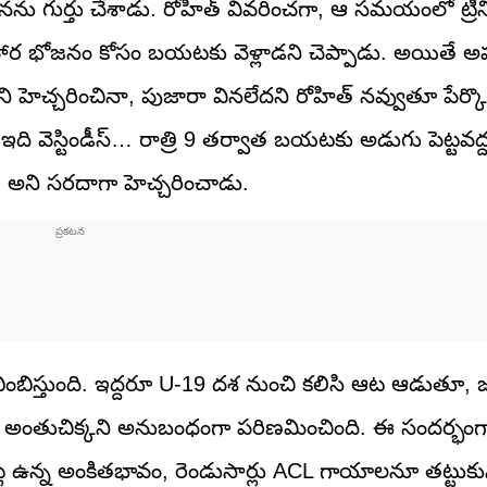
నను గుర్తు చేశాడు. రోహిత్ వివరించగా, ఆ సమయంలో ట్రిన
 భోజనం కోసం బయటకు వెళ్లాడని చెప్పాడు. అయితే అప్
అని హెచ్చరించినా, పుజారా వినలేదని రోహిత్ నవ్వుతూ పేర్కొ
వెస్టిండీస్… రాత్రి 9 తర్వాత బయటకు అడుగు పెట్టవద్ద
…” అని సరదాగా హెచ్చరించాడు.
ింబిస్తుంది. ఇద్దరూ U-19 దశ నుంచి కలిసి ఆట ఆడుతూ,
హం అంతుచిక్కని అనుబంధంగా పరిణమించింది. ఈ సందర్భంగ
న్న అంకితభావం, రెండుసార్లు ACL గాయాలనూ తట్టుకుని