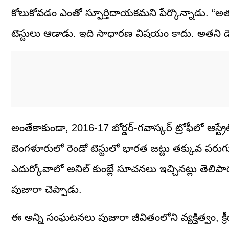
కోలుకోవడం ఎంతో స్ఫూర్తిదాయకమని పేర్కొన్నాడు. “అ
టెస్టులు ఆడాడు. ఇది సాధారణ విషయం కాదు. అతని డె
అంతేకాకుండా, 2016-17 బోర్డర్-గవాస్కర్ ట్రోఫీలో ఆస్ట్రే
బెంగళూరులో రెండో టెస్టులో భారత జట్టు తక్కువ పరు
ఎదుర్కోవాలో అనిల్ కుంబ్లే సూచనలు ఇచ్చినట్లు తెలిపా
పుజారా చెప్పాడు.
ఈ అన్ని సంఘటనలు పుజారా జీవితంలోని వ్యక్తిత్వం, క్