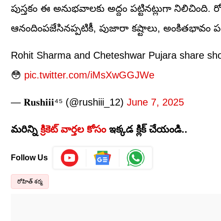
పుస్తకం ఈ అనుభవాలకు అద్దం పట్టినట్లుగా నిలిచింది
ఆనందింపజేసినప్పటికీ, పుజారా కష్టాలు, అంకితభావం పట్
Rohit Sharma and Cheteshwar Pujara share shock
😳
pic.twitter.com/iMsXwGGJWe
— 𝐑𝐮𝐬𝐡𝐢𝐢𝐢⁴⁵ (@rushiii_12)
June 7, 2025
మరిన్ని
క్రికెట్ వార్తల కోసం
ఇక్కడ క్లిక్ చేయండి..
Follow Us
రోహిత్ శర్మ