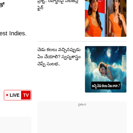
ప్రశ్న.. రిపోర్టర్‌పై నెటిజన్ల
తో
ఫైర్
st Indies.
చెడు కలలు వచ్చినప్పుడు
ఏం చేయాలి? స్వప్నశాస్త్రం
చెప్పే సులభ..
LIVE
TV