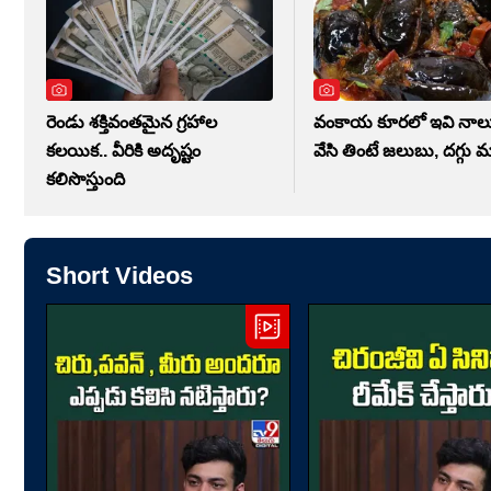
రెండు శక్తివంతమైన గ్రహాల
వంకాయ కూరలో ఇవి నాల
కలయిక.. వీరికి అదృష్టం
వేసి తింటే జలుబు, దగ్గ
కలిసొస్తుంది
Short Videos