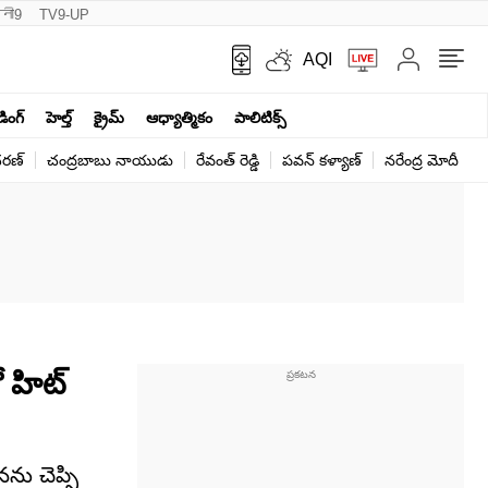
नी9
TV9-UP
AQI
ండింగ్
హెల్త్‌
క్రైమ్
ఆధ్యాత్మికం
పాలిటిక్స్‌
ర‌ణ్‌
చంద్రబాబు నాయుడు
రేవంత్ రెడ్డి
పవన్ కళ్యాణ్
నరేంద్ర మోదీ
క
ో హిట్
ను చెప్పి