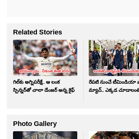
Related Stories
గిల్‌కు అగ్నిపరీక్షే.. ఆ లంక
రేపటి నుంచే టీమిండియా వ
స్పిన్నర్‌తో చాలా డేంజర్ అన్న కైఫ్
మ్యాచ్.. ఎక్కడ చూడాలంట
Photo Gallery