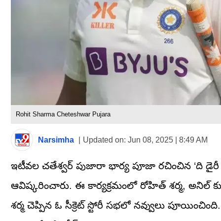
Rohit Sharma Cheteshwar Pujara
Narsimha
|
Updated on:
Jun 08, 2025 | 8:49 AM
ఇటీవల చతేశ్వర్ పుజారా భార్య పూజా రచించిన ‘ది డైరీ ఆఫ్
ఆవిష్కరించారు. ఈ కార్యక్రమంలో రోహిత్ శర్మ, అనిల్ క
శర్మ చెప్పిన ఓ సీక్రెట్ స్టోరీ సభలో నవ్వులు పూయించ