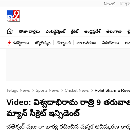
News9
हिन्द
తాజా వార్తలు
ఎంటర్టైన్మెంట్
క్రికెట్
ఆంధ్రప్రదేశ్
తెలంగాణ
లై
ఉద్యోగాలు
జ్యోతిష్యం
టెక్నాలజీ
వాతావరణం
వీడియోలు
అం
Telugu News
Sports News
Cricket News
Rohit Sharma Revea
Video: విశ్వదాభిరామ రాత్రి 9 తరువాత 
మ్యాన్ సీక్రెట్ ఇన్సిడెంట్
చతేశ్వర్ పుజారా భార్య రచించిన పుస్తక ఆవిష్కరణ కార్