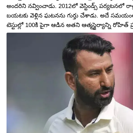
అందరిని నవ్వించాడు. 2012లో వెస్టిండ్స్ పర్యటనలో రాత
బయటకు వెళ్లిన ఘటనను గుర్తు చేశాడు. అదే సమయంల
టెస్టుల్లో 100కి పైగా ఆడిన అతని ఆత్మస్థైర్యాన్ని రోహిత్