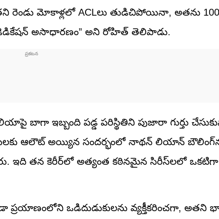
తని రెండు మోకాళ్లలో ACLలు తుడిచిపోయినా, అతను 100క
డికేషన్ అసాధారణం” అని రోహిత్ తెలిపాడు.
లియాపై బాగా ఇబ్బంది పడ్డ పరిస్థితిని పుజారా గుర్తు చేసుకు
గులకు ఆలౌట్ అయ్యిన సందర్భంలో నాథన్ లియాన్ బౌలింగ్‌
రు. ఇది తన కెరీర్‌లో అత్యంత కఠినమైన సిరీస్‌లలో ఒకటిగా 
రీడా ప్రయాణంలోని ఒడిదుడుకులను వ్యక్తీకరించగా, అతని భ