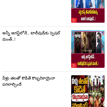
అన్నీ ఆగస్ట్‌లోనే.. టాలీవుడ్‌కు స్పెషల్
మంత్..!
వీళ్లు తలతో కొడితే కొబ్బరికాయైనా
పగలాల్సిందే