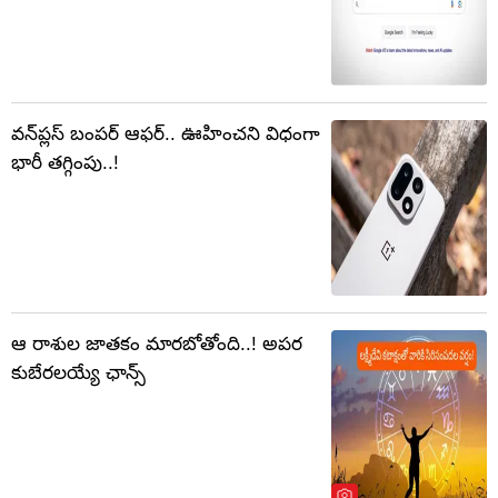
వన్‌ప్లస్ బంపర్‌ ఆఫర్‌.. ఊహించని విధంగా
భారీ తగ్గింపు..!
ఆ రాశుల జాతకం మారబోతోంది..! అపర
కుబేరలయ్యే ఛాన్స్