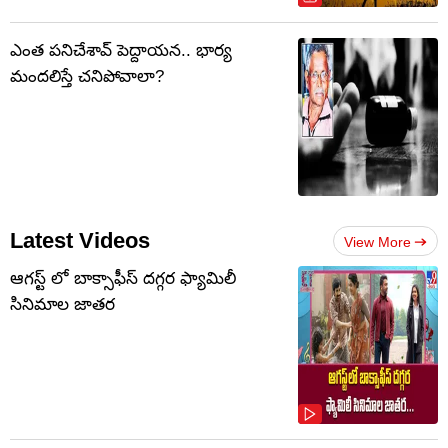
ఎంత పనిచేశావ్ పెద్దాయన.. భార్య
మందలిస్తే చనిపోవాలా?
Latest Videos
View More
ఆగస్ట్ లో బాక్సాఫీస్ దగ్గర ఫ్యామిలీ
సినిమాల జాతర