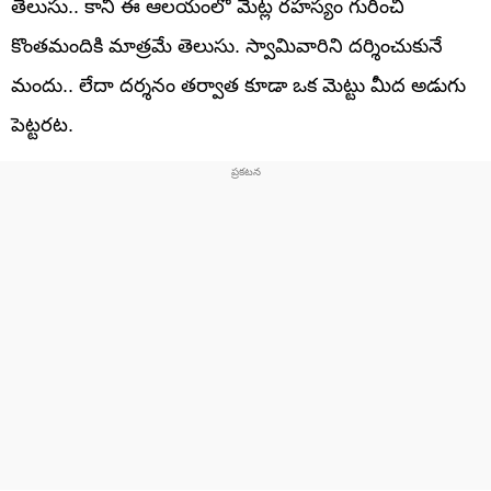
తెలుసు.. కానీ ఈ ఆలయంలో మెట్ల రహస్యం గురించి
కొంతమందికి మాత్రమే తెలుసు. స్వామివారిని దర్శించుకునే
మందు.. లేదా దర్శనం తర్వాత కూడా ఒక మెట్టు మీద అడుగు
పెట్టరట.