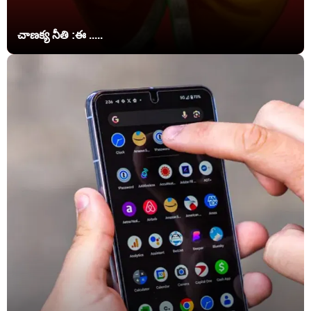
చాణక్య నీతి :ఈ .....