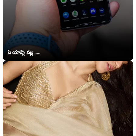
ఏ యాప్స్‌ వల్ల .....