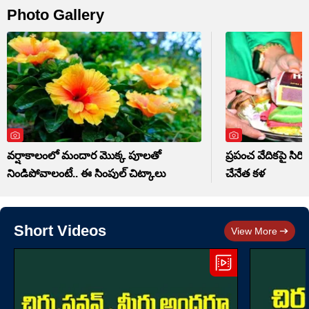
Photo Gallery
వర్షాకాలంలో మందార మొక్క పూలతో
ప్రపంచ వేదికపై సిరిస
నిండిపోవాలంటే.. ఈ సింపుల్ చిట్కాలు
చేనేత కళ
Short Videos
View More