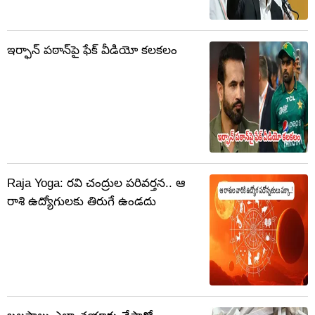
ఇర్ఫాన్ పఠాన్‌పై ఫేక్ వీడియో కలకలం
Raja Yoga: రవి చంద్రుల పరివర్తన.. ఆ
రాశి ఉద్యోగులకు తిరుగే ఉండదు