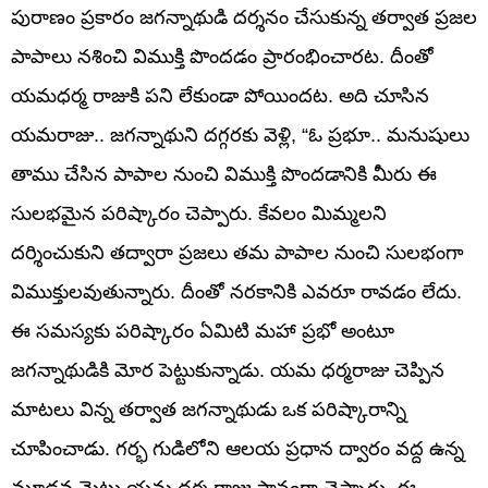
పురాణం ప్రకారం జగన్నాథుడి దర్శనం చేసుకున్న తర్వాత ప్రజల
పాపాలు నశించి విముక్తి పొందడం ప్రారంభించారట. దీంతో
యమధర్మ రాజుకి పని లేకుండా పోయిందట. అది చూసిన
యమరాజు.. జగన్నాథుని దగ్గరకు వెళ్లి, “ఓ ప్రభూ.. మనుషులు
తాము చేసిన పాపాల నుంచి విముక్తి పొందడానికి మీరు ఈ
సులభమైన పరిష్కారం చెప్పారు. కేవలం మిమ్మలని
దర్శించుకుని తద్వారా ప్రజలు తమ పాపాల నుంచి సులభంగా
విముక్తులవుతున్నారు. దీంతో నరకానికి ఎవరూ రావడం లేదు.
ఈ సమస్యకు పరిష్కారం ఏమిటి మహా ప్రభో అంటూ
జగన్నాథుడికి మోర పెట్టుకున్నాడు. యమ ధర్మరాజు చెప్పిన
మాటలు విన్న తర్వాత జగన్నాథుడు ఒక పరిష్కారాన్ని
చూపించాడు. గర్భ గుడిలోని ఆలయ ప్రధాన ద్వారం వద్ద ఉన్న
మూడవ మెట్టు యమ ధర్మ రాజు స్థానంగా చెప్పారు. ఈ