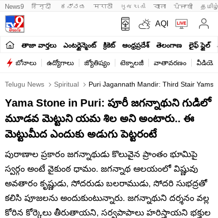
News9
हिन्दी 
ಕನ್ನಡ
मराठी
ગુજરાતી
বাংলা
ਪੰਜਾਬੀ
தமிழ
AQI
తాజా వార్తలు
ఎంటర్టైన్మెంట్
క్రికెట్
ఆంధ్రప్రదేశ్
తెలంగాణ
లైఫ్ స్టైల్
బోనాలు
ఉద్యోగాలు
జ్యోతిష్యం
టెక్నాలజీ
వాతావరణం
వీడియో
Telugu News
Spiritual
Puri Jagannath Mandir: Third Stair Yamsh
Yama Stone in Puri: పూరీ జగన్నాథుని గుడిలో
మూడవ మెట్టుని యమ శిల అని అంటారు.. ఈ
మెట్టుమీద ఎందుకు అడుగు పెట్టరంటే
పురాణాల ప్రకారం జగన్నాథుడు కొలువైన ప్రాంతం భూమిపై
స్వర్గం అంటే వైకుంఠ ధామం. జగన్నాథ ఆలయంలో విష్ణువు
అవతారం కృష్ణుడు, సోదరుడు బలరాముడు, సోదరి సుభద్రతో
కలిసి పూజలను అందుకుంటున్నారు. జగన్నాథుని దర్శనం వల్ల
కోరిన కోర్కెలు తీరుతాయని, సర్వపాపాలు హరిస్తాయని భక్తుల