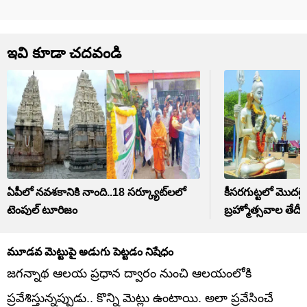
ఇవి కూడా చదవండి
ఏపీలో నవశకానికి నాంది..18 సర్క్యూట్‌లలో
కీసరగుట్టలో మొదలైన
టెంపుల్ టూరిజం
బ్రహ్మోత్సవాల తేదీ
మూడవ మెట్టుపై అడుగు పెట్టడం నిషేధం
జగన్నాథ ఆలయ ప్రధాన ద్వారం నుంచి ఆలయంలోకి
ప్రవేశిస్తున్నప్పుడు.. కొన్ని మెట్లు ఉంటాయి. అలా ప్రవేసించే