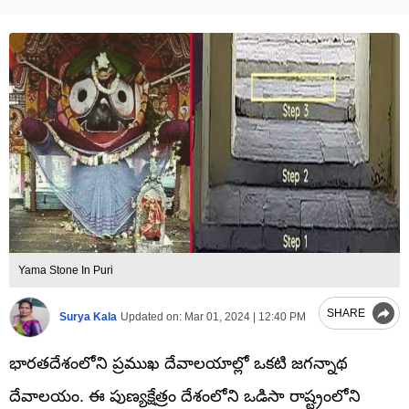
Yama Stone In Puri
SHARE
Surya Kala
Updated on:
Mar 01, 2024 | 12:40 PM
భారతదేశంలోని ప్రముఖ దేవాలయాల్లో ఒకటి జగన్నాథ
దేవాలయం. ఈ పుణ్యక్షేత్రం దేశంలోని ఒడిసా రాష్ట్రంలోని