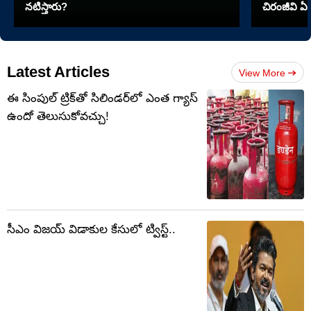
నటిస్తారు?
చిరంజీవి ఏ 
Latest Articles
View More
ఈ సింపుల్‌ ట్రిక్‌తో సిలిండర్‌లో ఎంత గ్యాస్‌
ఉందో తెలుసుకోవచ్చు!
సీఎం విజయ్ విడాకుల కేసులో ట్విస్ట్..