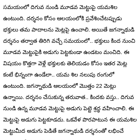
సమయంలో దిగువ నుండి మూడవ మెట్టుపై యమశిల
ఉంటుంది. దర్శనం కోసం ఆలయంలోకి ప్రవేశించేటప్పుడు
భక్తులు తమ పాదాలను మెట్లపై ఉంచాలి. అయితే జగన్నాథుడి
దర్శనం తర్వాత తిరిగి వచ్చే సమయంలో.. భక్తులు కింద నుంచి
మూడవ మెట్టుపైకి అడుగు పెట్టకుండా ఉండటం మంచిది. ఈ
విషయం కొత్తగా వెళ్లే భక్తులకు తెలియడం కోసం ఇతర మెట్ల
కంటే భిన్నంగా ఉండేలా.. యమ శిల నలుపు రంగులో
ఉంటుంది. జగన్నాథుడి ఆలయంలో మొత్తం 22 మెట్లు
ఉన్నాయి. దర్శనం చేసుకున్న తరువాత.. కిందకు వస్తు.. దిగువ
నుండి ఉన్న మూడవ మెట్టుపై అడుగు పెట్టె శ్రద్ధ వహించాలి. ఈ
మెట్టుపై అడుగు పెట్టకూడదు. ఒకవేళ పొరపాటున ఈ యమశిల
మెట్టుమీద అడుగు పెడితే జగన్నాథుడి దర్శనంతో లభించే