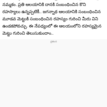
నమ్మకం. ప్రతి ఆలయానికి దానకి సంబంధించిన కొని
రహస్యాలు ఉన్నప్పటికీ.. జగన్నాథ ఆలయానికి సంబంధించిన
మూడవ మెట్టుకి సంబంధించిన రహస్యం గురించి మీరు విని
ఉండకపోవచ్చు. ఈ నేపధ్యంలో ఈ ఆలయంలోని రహస్యమైన
మెట్టు గురించి తెలుసుకుందాం..