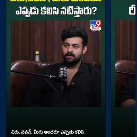
చిరు, పవన్, మీరు అందరూ ఎప్పడు కలిసి