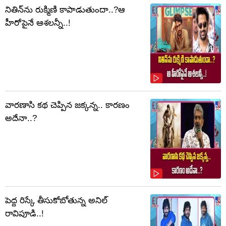
నితిన్‌ను రుక్మిణి కాపాడుతుందా..?ఆ
హీరోపైనే ఆశలన్నీ..!
వారణాసి కథ చెప్పిన జక్కన్న.. కారణం
అదేనా..?
పెద్ద రిస్కే తీసుకోబోతున్న అనిల్
రావిపూడి..!