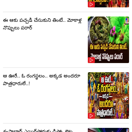
ఈ ఆకు పచ్చడి చేసుకుని తింటే.. మోకాళ్ల
నొప్పులు పరార్‌
ఆ ఊరే.. ఓ రంగస్థలం.. అక్కడ అందరూ
పాత్రధారులే..!
శంషాబాద్ ఎయిర్‌పోర్టుకు డిస్కో లైట్ల