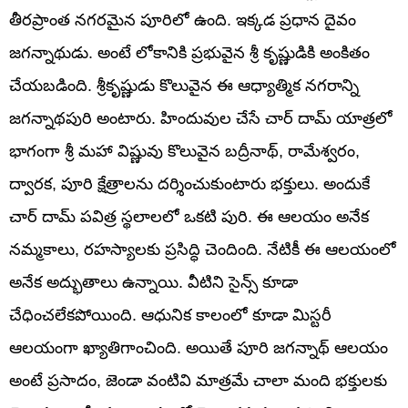
తీరప్రాంత నగరమైన పూరిలో ఉంది. ఇక్కడ ప్రధాన దైవం
జగన్నాథుడు. అంటే లోకానికి ప్రభువైన శ్రీ కృష్ణుడికి అంకితం
చేయబడింది. శ్రీకృష్ణుడు కొలువైన ఈ ఆధ్యాత్మిక నగరాన్ని
జగన్నాథపురి అంటారు. హిందువుల చేసే చార్ దామ్ యాత్రలో
భాగంగా శ్రీ మహా విష్ణువు కొలువైన బద్రీనాథ్, రామేశ్వరం,
ద్వారక, పూరి క్షేత్రాలను దర్శించుకుంటారు భక్తులు. అందుకే
చార్ దామ్ పవిత్ర స్థలాలలో ఒకటి పురి. ఈ ఆలయం అనేక
నమ్మకాలు, రహస్యాలకు ప్రసిద్ధి చెందింది. నేటికీ ఈ ఆలయంలో
అనేక అద్భుతాలు ఉన్నాయి. వీటిని సైన్స్ కూడా
చేధించలేకపోయింది. ఆధునిక కాలంలో కూడా మిస్టరీ
ఆలయంగా ఖ్యాతిగాంచింది. అయితే పూరి జగన్నాథ్ ఆలయం
అంటే ప్రసాదం, జెండా వంటివి మాత్రమే చాలా మంది భక్తులకు