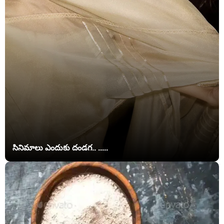
సినిమాలు ఎందుకు దండగ.. .....