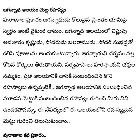
జగన్నాథ ఆలయం మెట్ల రహస్యం
పురాణాల ప్రకారం జగన్నాథుడు కొలువైన ప్రాంతం భూమిపై
స్వర్గం అంటే వైకుంఠ ధామం. జగన్నాథ ఆలయంలో విష్ణువు
అవతారం కృష్ణుడు, సోదరుడు బలరాముడు, సోదరి సుభద్రతో
కలిసి పూజలను అందుకుంటున్నారు. జగన్నాథుని దర్శనం వల్ల
కోరిన కోర్కెలు తీరుతాయని, సర్వపాపాలు హరిస్తాయని భక్తుల
నమ్మకం. ప్రతి ఆలయానికి దానకి సంబంధించిన కొని
రహస్యాలు ఉన్నప్పటికీ.. జగన్నాథ ఆలయానికి సంబంధించిన
మూడవ మెట్టుకి సంబంధించిన రహస్యం గురించి మీరు విని
ఉండకపోవచ్చు. ఈ నేపధ్యంలో ఈ ఆలయంలోని రహస్యమైన
మెట్టు గురించి తెలుసుకుందాం..
పురాణాల కథ ప్రకారం..