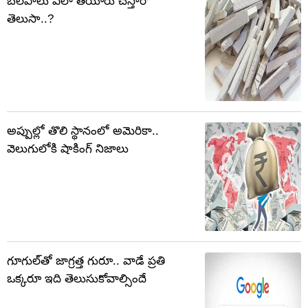
బలపాలు ఎలా తయారు చేస్తారో
తెలుసా..?
అప్పుల్లో తొలి స్థానంలో అమెరికా..
వెలుగులోకి షాకింగ్ నిజాలు
గూగుల్‌తో జాగ్రత్త గురూ.. వాడే ప్రతి
ఒక్కరూ ఇది తెలుసుకోవాల్సిందే