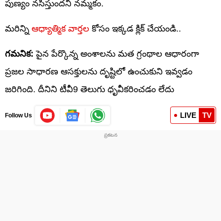
పుణ్యం నసిస్తుందని నమ్మకం.
మరిన్ని
ఆధ్యాత్మిక వార్తల
కోసం ఇక్కడ క్లిక్ చేయండి..
గమనిక:
పైన పేర్కొన్న అంశాలను మత గ్రంథాల ఆధారంగా
ప్రజల సాధారణ ఆసక్తులను దృష్టిలో ఉంచుకుని ఇవ్వడం
జరిగింది. దీనిని టీవీ9 తెలుగు ధృవీకరించడం లేదు
LIVE
TV
Follow Us