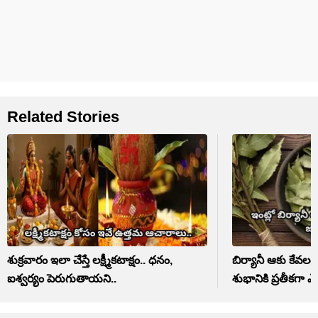
Related Stories
శుక్రవారం ఇలా చేస్తే లక్ష్మీకటాక్షం.. ధనం,
బిర్యానీ ఆకు కేవల
ఐశ్వర్యం పెరుగుతాయని..
శుభానికి ప్రతీకగా ఎ