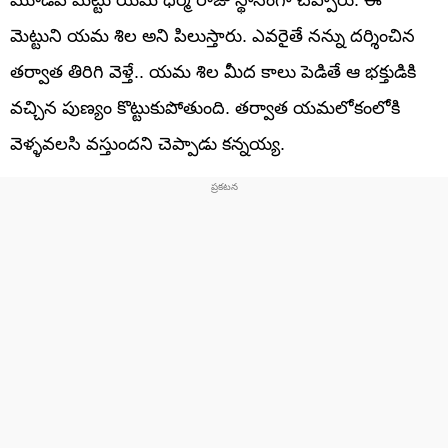
మెట్టుని యమ శిల అని పిలుస్తారు. ఎవరైతే నన్ను దర్శించిన
తర్వాత తిరిగి వెళ్తే.. యమ శిల మీద కాలు పెడితే ఆ భక్తుడికి
వచ్చిన పుణ్యం కొట్టుకుపోతుంది. తర్వాత యమలోకంలోకి
వెళ్ళవలసి వస్తుందని చెప్పాడు కన్నయ్య.