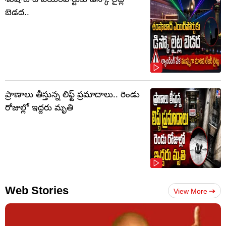
బెడద..
ప్రాణాలు తీస్తున్న లిఫ్ట్‌ ప్రమాదాలు.. రెండు
రోజుల్లో ఇద్దరు మృతి
Web Stories
View More