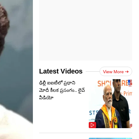
Latest Videos
View More
ఢిల్లీ ఐఐటీలో ప్రధాని
మోదీ కీలక ప్రసంగం.. లైవ్
వీడియో