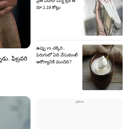
ప్రతీ ఏడాదో చిన్న ట్రిక్ తో
రూ.1.18 కోట్లు
ఉప్పు vs చక్కెర..
పెరుగులో ఏది వేసుకుంటే
ు. ఫిబ్రవరి
ఆరోగ్యానికి మంచిది?