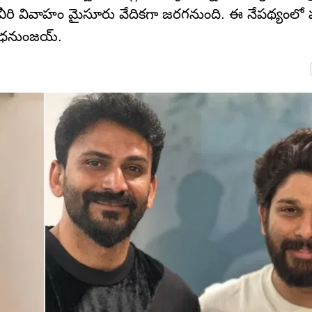
ే వీరి వివాహం మైసూరు వేదికగా జరగనుంది. ఈ నేపథ్యంలో 
ీ ధనుంజయ్.