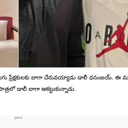
 తెలుగు ప్రేక్షకులకు బాగా చేరువయ్యాడు డాలీ ధనంజయ్. ఈ మ
ాత్రలో డాలీ బాగా ఆకట్టుకున్నాడు.