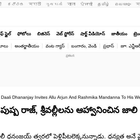
ी 
ಕನ್ನಡ
मराठी
ગુજરાતી
বাংলা
ਪੰਜਾਬੀ
தமிழ்
മലയാളം
म
ఫ్ స్టైల్
ఫోటోలు
బిజినెస్
వెబ్ స్టోరీస్
షార్ట్ వీడియోస్
జాతీయం
ట్రె
యోలు
అంతర్జాతీయం
వంట గ్యాస్
బంగారం, వెండి
ప్రభాస్
జూ. ఎన్టీఆర
aali Dhananjay Invites Allu Arjun And Rashmika Mandanna To His W
ష్ప రాజ్, శ్రీవల్లీలను ఆహ్వానించిన జాలి రె
ాలీ ధనంజయ్ త్వరలో పెళ్లిపీటలెక్కనున్నాడు. ధన్యత అనే వ