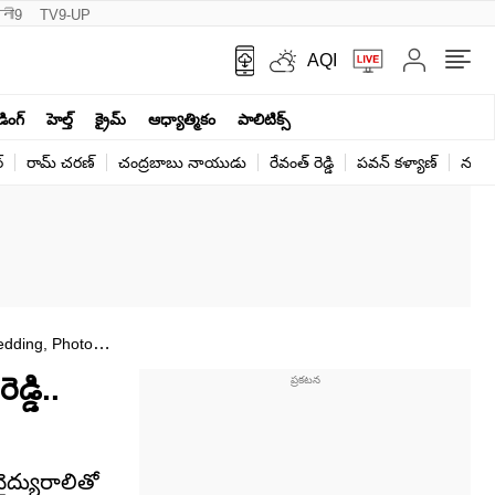
नी9
TV9-UP
AQI
ండింగ్
హెల్త్‌
క్రైమ్
ఆధ్యాత్మికం
పాలిటిక్స్‌
్
రామ్ చ‌ర‌ణ్‌
చంద్రబాబు నాయుడు
రేవంత్ రెడ్డి
పవన్ కళ్యాణ్
నరేంద
edding, Photos
డ్డి..
ైద్యురాలితో