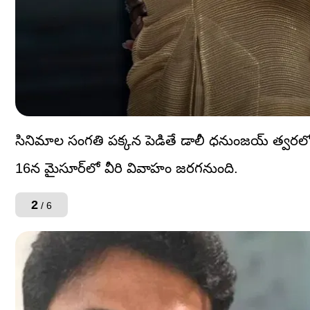
సినిమాల సంగతి పక్కన పెడితే డాలీ ధనుంజయ్ త్వరలో
16న మైసూర్‌లో వీరి వివాహం జరగనుంది.
2
/ 6