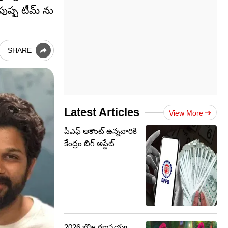
పుష్ప టీమ్ ను
SHARE
Latest Articles
View More
పీఎఫ్ అకౌంట్ ఉన్నవారికి
కేంద్రం బిగ్ అప్డేట్
2026 బొజ్జ గణపయ్య