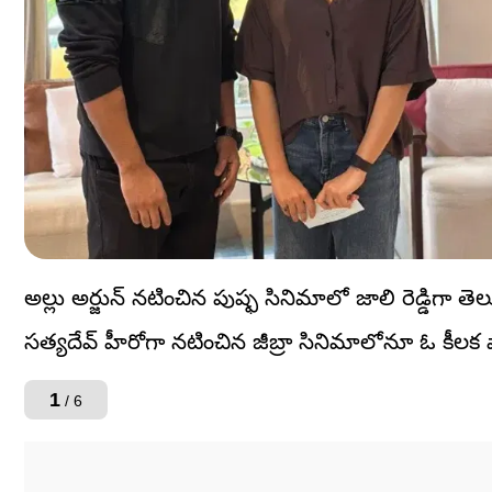
అల్లు అర్జున్ నటించిన పుష్ఫ సినిమాలో జాలి రెడ్డిగా
సత్యదేవ్ హీరోగా నటించిన జీబ్రా సినిమాలోనూ ఓ కీలక ప
1
/ 6