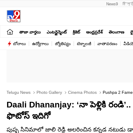
News9
हिन्द
తాజా వార్తలు
ఎంటర్టైన్మెంట్
క్రికెట్
ఆంధ్రప్రదేశ్
తెలంగాణ
లై
బోనాలు
ఉద్యోగాలు
జ్యోతిష్యం
టెక్నాలజీ
వాతావరణం
వీడి
Telugu News
Photo Gallery
Cinema Photos
Pushpa 2 Fame D
Here
Daali Dhananjay: ‘నా పెళ్లికి రండి’.. పు
ఫొటోస్ ఇదిగో
పుష్ప సినిమాలో జాలి రెడ్డి అలరించిన కన్నడ నటుడు డ