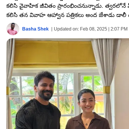
కలిసి వైవాహిక జీవితం ప్రారంభించనున్నాడు. త్వరలోన
కలిసి తన వివాహ ఆహ్వాన పత్రికలు అంద జేశాడు డాల
Basha Shek
|
Updated on:
Feb 08, 2025 | 2:07 PM