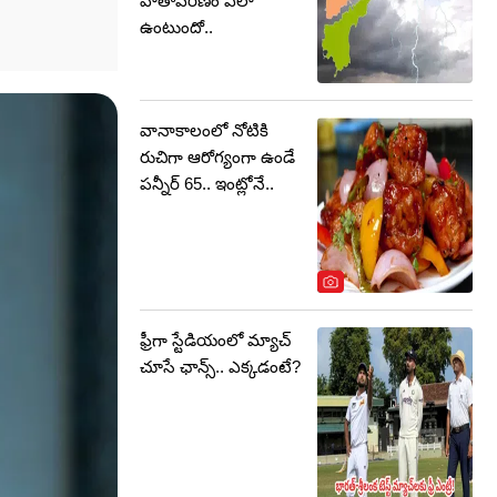
వాతావరణం ఎలా
ఉంటుందో..
వానాకాలంలో నోటికి
రుచిగా ఆరోగ్యంగా ఉండే
పన్నీర్ 65.. ఇంట్లోనే..
ఫ్రీగా స్టేడియంలో మ్యాచ్
చూసే ఛాన్స్.. ఎక్కడంటే?