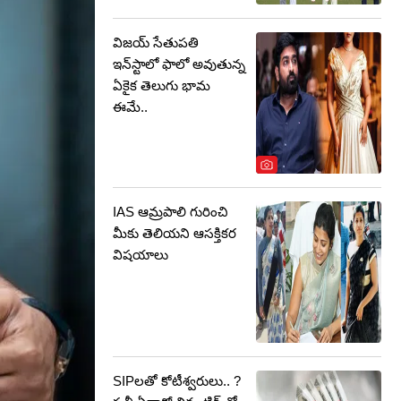
విజయ్ సేతుపతి
ఇన్‌స్టాలో ఫాలో అవుతున్న
ఏకైక తెలుగు భామ
ఈమే..
IAS ఆమ్రపాలి గురించి
మీకు తెలియని ఆసక్తికర
విషయాలు
SIPలతో కోటీశ్వరులు.. ?