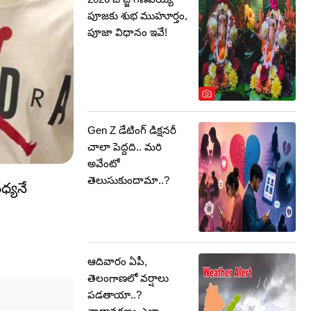
పూజకు శుభ ముహూర్తం,
పూజా విధానం ఇవే!
Gen Z డేటింగ్ డిక్షనరీ
చాలా పెద్దది.. మరి
అవేంటో
తెలుసుకుందామా..?
ధ్యనే
ఆదివారం ఏపీ,
తెలంగాణలో వర్షాలు
పడతాయా..?