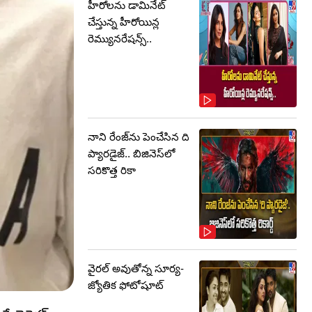
హీరోలను డామినేట్
చేస్తున్న హీరోయిన్ల
రెమ్యునరేషన్స్..
నాని రేంజ్‌ను పెంచేసిన ది
ప్యారడైజ్.. బిజినెస్‌లో
సరికొత్త రికా
వైరల్ అవుతోన్న సూర్య-
జ్యోతిక ఫోటోషూట్