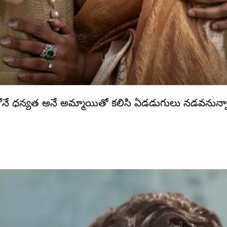
నే ధన్యత అనే అమ్మాయితో కలిసి ఏడడుగులు నడవనున్నాడ