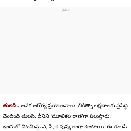
తులసి..
అనేక ఆరోగ్య ప్రయోజనాలు, చికిత్సా లక్షణాలకు ప్రసిద్ధి
చెందింది తులసి. దీనిని ‘మూలికల రాణి’గా పిలుస్తారు.
ఇందులో విటమిన్లు ఎ, సి, కె పుష్కలంగా ఉంటాయి. ఈ తులసి