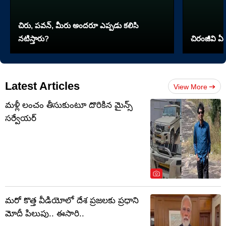
చిరు, పవన్, మీరు అందరూ ఎప్పడు కలిసి
నటిస్తారు?
చిరంజీవి ఏ 
Latest Articles
View More
మళ్లీ లంచం తీసుకుంటూ దొరికిన మైన్స్
సర్వేయర్
మరో కొత్త వీడియోలో దేశ ప్రజలకు ప్రధాని
మోదీ పిలుపు.. ఈసారి..