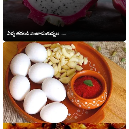
ఏళ్ళ తరబడి వెంటాడుతున్నఆ .....