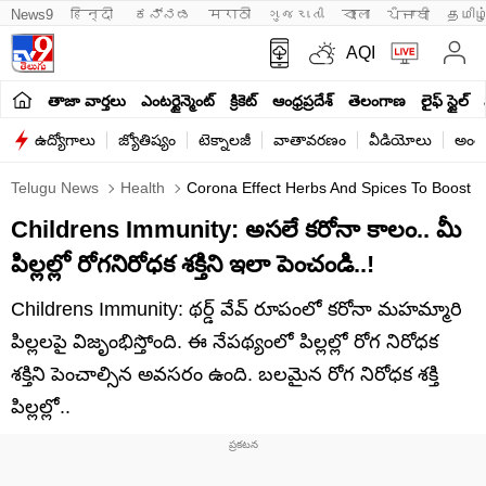
News9
हिन्दी 
ಕನ್ನಡ
मराठी
ગુજરાતી
বাংলা
ਪੰਜਾਬੀ
தமிழ
AQI
తాజా వార్తలు
ఎంటర్టైన్మెంట్
క్రికెట్
ఆంధ్రప్రదేశ్
తెలంగాణ
లైఫ్ స్టైల్
ఉద్యోగాలు
జ్యోతిష్యం
టెక్నాలజీ
వాతావరణం
వీడియోలు
అంతర
Telugu News
Health
Corona Effect Herbs And Spices To Boost C
Childrens Immunity: అసలే కరోనా కాలం.. మీ
పిల్లల్లో రోగనిరోధక శక్తిని ఇలా పెంచండి..!
Childrens Immunity: థర్డ్ వేవ్‌ రూపంలో కరోనా మహమ్మారి
పిల్లలపై విజృంభిస్తోంది. ఈ నేపథ్యంలో పిల్లల్లో రోగ నిరోధక
శక్తిని పెంచాల్సిన అవసరం ఉంది. బలమైన రోగ నిరోధక శక్తి
పిల్లల్లో..