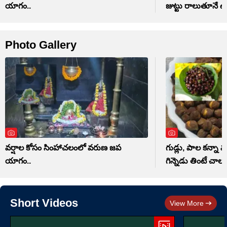
యాగం..
జుట్టు రాలుతూనే ఉ
Photo Gallery
వర్షాల కోసం సింహాచలంలో వరుణ జప
గుడ్లు, పాల కన్నా మ
యాగం..
గిన్నెడు తింటే చాలు
Short Videos
View More