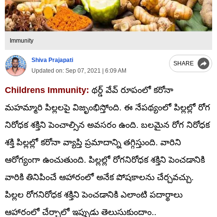
Immunity
Shiva Prajapati
SHARE
Updated on:
Sep 07, 2021 | 6:09 AM
Childrens Immunity:
థర్డ్ వేవ్‌ రూపంలో కరోనా
మహమ్మారి పిల్లలపై విజృంభిస్తోంది. ఈ నేపథ్యంలో పిల్లల్లో రోగ
నిరోధక శక్తిని పెంచాల్సిన అవసరం ఉంది. బలమైన రోగ నిరోధక
శక్తి పిల్లల్లో కరోనా వ్యాప్తి ప్రమాదాన్ని తగ్గిస్తుంది. వారిని
ఆరోగ్యంగా ఉంచుతుంది. పిల్లల్లో రోగనిరోధక శక్తిని పెంచడానికి
వారికి తినిపించే ఆహారంలో అనేక పోషకాలను చేర్చవచ్చు.
పిల్లల రోగనిరోధక శక్తిని పెంచడానికి ఎలాంటి పదార్థాలు
ఆహారంలో చేర్చాలో ఇప్పుడు తెలుసుకుందాం..