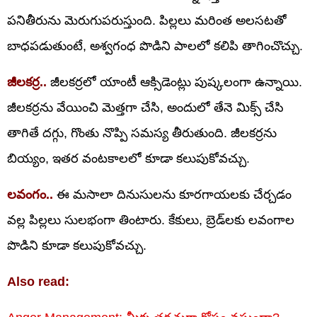
పనితీరును మెరుగుపరుస్తుంది. పిల్లలు మరింత అలసటతో
బాధపడుతుంటే, అశ్వగంధ పొడిని పాలలో కలిపి తాగించొచ్చు.
జీలకర్ర..
జీలకర్రలో యాంటీ ఆక్సిడెంట్లు పుష్కలంగా ఉన్నాయి.
జీలకర్రను వేయించి మెత్తగా చేసి, అందులో తేనె మిక్స్ చేసి
తాగితే దగ్గు, గొంతు నొప్పి సమస్య తీరుతుంది. జీలకర్రను
బియ్యం, ఇతర వంటకాలలో కూడా కలుపుకోవచ్చు.
లవంగం..
ఈ మసాలా దినుసులను కూరగాయలకు చేర్చడం
వల్ల పిల్లలు సులభంగా తింటారు. కేకులు, బ్రెడ్‌లకు లవంగాల
పొడిని కూడా కలుపుకోవచ్చు.
Also read: