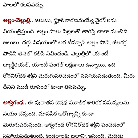
పాలలో కలపవచ్చు.
అల్లం-వెల్లుల్లి..
జలుబు, ఫ్లూకి కారణమయ్యే వైరస్‌లను
నియంత్రిస్తుంది. అల్లం పాలు పిల్లలతో తాగిస్తే చాలా మంచిది.
జలుబు, దగ్గు విషయంలో అర టీస్పూన్ అల్లం పొడి, జీలకర్ర
పొడిని తేనెలో కలిపి సేవించండి. వెల్లుల్లిలో యాంటీ
బ్యాక్టీరియల్, యాంటీ ఫంగల్ లక్షణాలు ఉన్నాయి. ఇది
రోగనిరోధక శక్తిని మెరుగుపరచడంలో సహాయపడుతుంది. మీరు
దీనిని ముడి రూపంలో కూడా తినవచ్చు.
అశ్వగంధ..
ఈ పురాతన ఔషధ మూలిక శారీరక సమస్యలను
నయం చేస్తుంది. మానసిక ఆరోగ్యాన్ని కూడా
మెరుగుపరుస్తుంది. అశ్వగంధ రోగనిరోధక శక్తిని పెంచడంలో
సహాయపడుతుంది. కండరాలకు బలాన్ని ఇస్తుంది. మెదడు