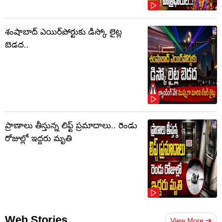
శంషాబాద్ ఎయిర్‌పోర్టుకు డిస్కో లైట్ల
బెడద..
ప్రాణాలు తీస్తున్న లిఫ్ట్‌ ప్రమాదాలు.. రెండు
రోజుల్లో ఇద్దరు మృతి
Web Stories
View More