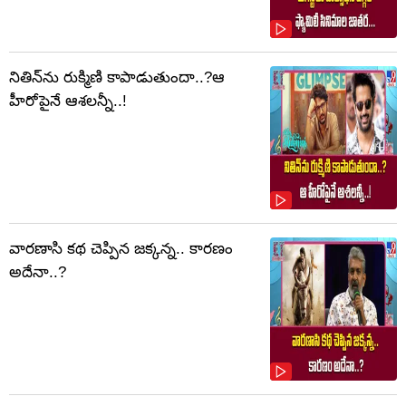
నితిన్‌ను రుక్మిణి కాపాడుతుందా..?ఆ
హీరోపైనే ఆశలన్నీ..!
వారణాసి కథ చెప్పిన జక్కన్న.. కారణం
అదేనా..?