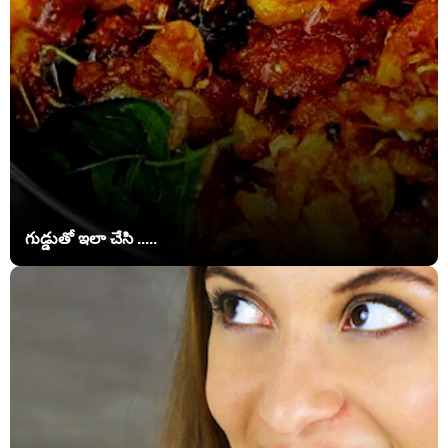
గుడ్డుతో ఇలా చేసి .....