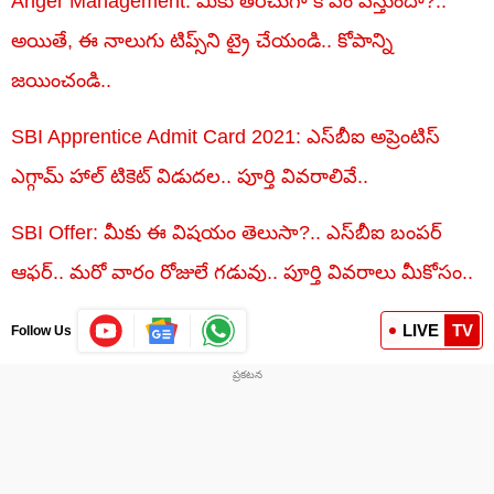
Anger Management: మీకు తరచుగా కోపం వస్తుందా?..
అయితే, ఈ నాలుగు టిప్స్‌ని ట్రై చేయండి.. కోపాన్ని
జయించండి..
SBI Apprentice Admit Card 2021: ఎస్‌బీఐ అప్రెంటిస్
ఎగ్గామ్ హాల్ టికెట్ విడుదల.. పూర్తి వివరాలివే..
SBI Offer: మీకు ఈ విషయం తెలుసా?.. ఎస్‌బీఐ బంపర్
ఆఫర్.. మరో వారం రోజులే గడువు.. పూర్తి వివరాలు మీకోసం..
LIVE
TV
Follow Us