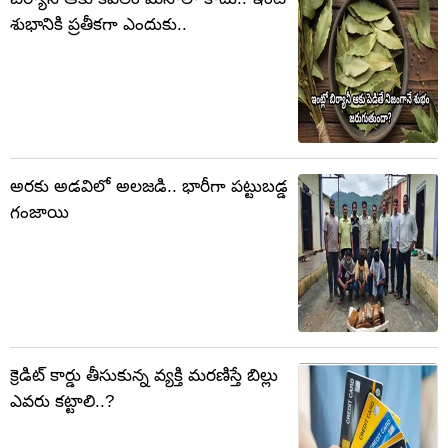
శుభానికి ప్రతీకగా ఎందుకు..
అరకు అడవిలో అలజడి.. భారీగా పట్టుబడ్డ
గంజాయి
క్రెడిట్ కార్డు తీసుకున్న వ్యక్తి మరణిస్తే బిల్లు
ఎవరు కట్టాలి..?