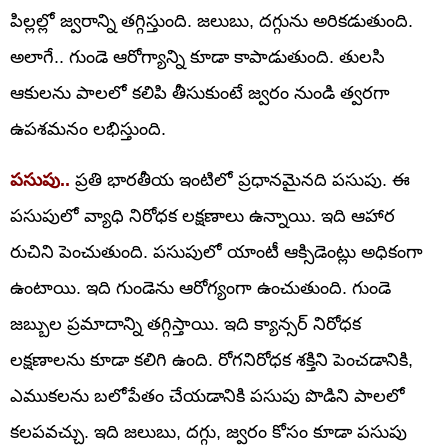
పిల్లల్లో జ్వరాన్ని తగ్గిస్తుంది. జలుబు, దగ్గును అరికడుతుంది.
అలాగే.. గుండె ఆరోగ్యాన్ని కూడా కాపాడుతుంది. తులసి
ఆకులను పాలలో కలిపి తీసుకుంటే జ్వరం నుండి త్వరగా
ఉపశమనం లభిస్తుంది.
పసుపు..
ప్రతి భారతీయ ఇంటిలో ప్రధానమైనది పసుపు. ఈ
పసుపులో వ్యాధి నిరోధక లక్షణాలు ఉన్నాయి. ఇది ఆహార
రుచిని పెంచుతుంది. పసుపులో యాంటీ ఆక్సిడెంట్లు అధికంగా
ఉంటాయి. ఇది గుండెను ఆరోగ్యంగా ఉంచుతుంది. గుండె
జబ్బుల ప్రమాదాన్ని తగ్గిస్తాయి. ఇది క్యాన్సర్ నిరోధక
లక్షణాలను కూడా కలిగి ఉంది. రోగనిరోధక శక్తిని పెంచడానికి,
ఎముకలను బలోపేతం చేయడానికి పసుపు పొడిని పాలలో
కలపవచ్చు. ఇది జలుబు, దగ్గు, జ్వరం కోసం కూడా పసుపు