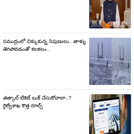
సముద్రంలో చిక్కుకున్న నిపుణులు.. తాళ్ళు
తెగిపోవడంతో కలకలం..
తత్కాల్ టికెట్ బుక్ చేసుకోవాలా..?
రైల్వేశాఖ కొత్త రూల్స్