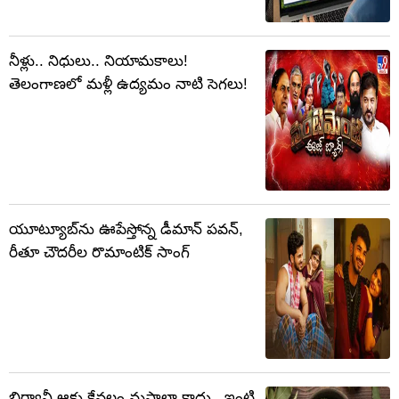
నీళ్లు.. నిధులు.. నియామకాలు!
తెలంగాణలో మళ్లీ ఉద్యమం నాటి సెగలు!
యూట్యూబ్‌ను ఊపేస్తోన్న డీమాన్ పవన్,
రీతూ చౌదరీల రొమాంటిక్ సాంగ్
బిర్యానీ ఆకు కేవలం మసాలా కాదు.. ఇంటి