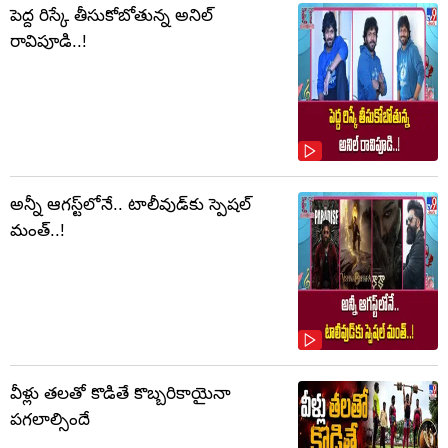
పెద్ద రిస్కే తీసుకోబోతున్న అనిల్
రావిపూడి..!
అన్నీ ఆగస్ట్‌లోనే.. టాలీవుడ్‌కు స్పెషల్
మంత్..!
వీళ్లు తలతో కొడితే కొబ్బరికాయైనా
పగలాల్సిందే