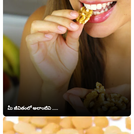
మీ జీవితంలో అలాంటివి .....