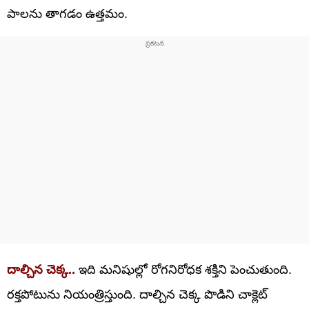
పాలను తాగడం ఉత్తమం.
దాల్చిన చెక్క..
ఇది మనిషుల్లో రోగనిరోధక శక్తిని పెంచుతుంది.
రక్తపోటును నియంత్రిస్తుంది. దాల్చిన చెక్క పొడిని చాక్లెట్