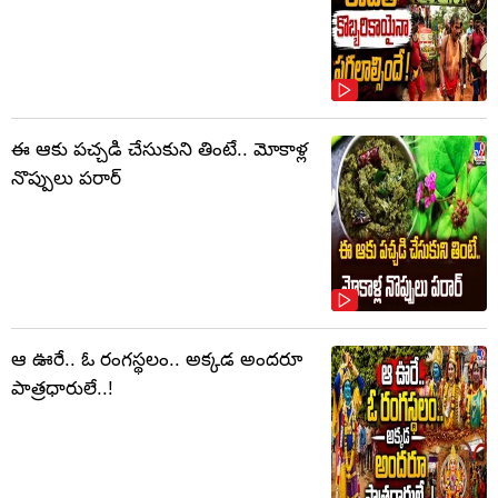
ఈ ఆకు పచ్చడి చేసుకుని తింటే.. మోకాళ్ల
నొప్పులు పరార్‌
ఆ ఊరే.. ఓ రంగస్థలం.. అక్కడ అందరూ
పాత్రధారులే..!