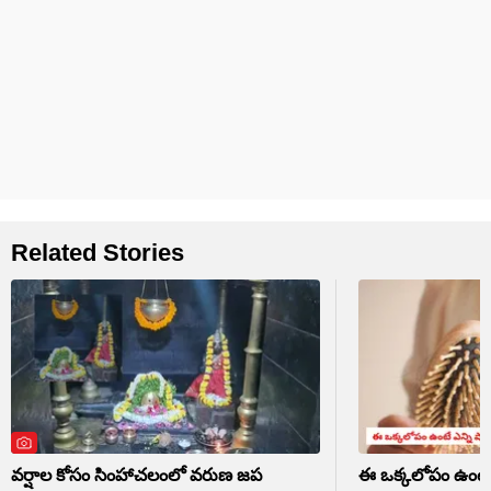
Related Stories
వర్షాల కోసం సింహాచలంలో వరుణ జప
ఈ ఒక్కలోపం ఉంటే 