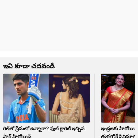
ఇవి కూడా చదవండి
గిల్‌తో ప్రేమలో ఉన్నారా? ఫుల్ క్లారిటీ ఇచ్చిన
ఇంద్రజకు హీరోయిన్
స్టార్ హీరోయిన్
త్వరలోనే సినిమాల్లో