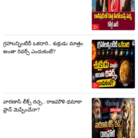
గ్రహాలన్నింటిదీ ఒకదారి.. శుక్రుడు మాత్రం
అంతా రివర్స్ ఎందుకంటే?
వారణాసి లీక్స్ రచ్చ.. రాజమౌళి ధమాకా
ప్లాన్ మెప్పించేనా?