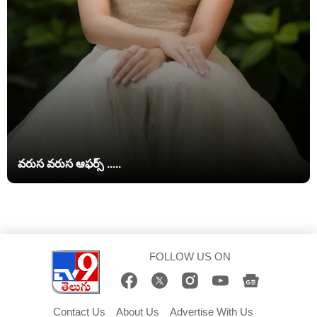
వరుస వరుస ఆఫర్స్ .....
FOLLOW US ON
Contact Us
About Us
Advertise With Us