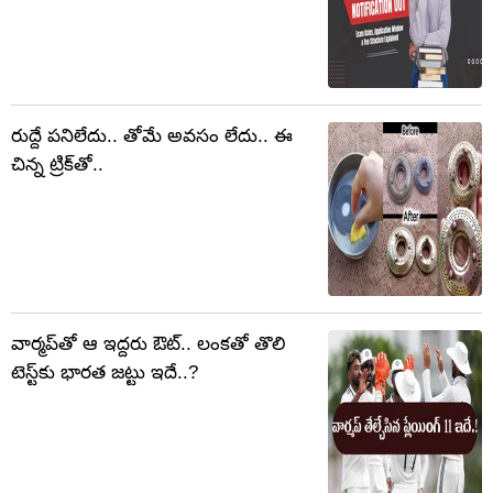
రుద్దే పనిలేదు.. తోమే అవసం లేదు.. ఈ
చిన్న ట్రిక్‌తో..
వార్మప్‌తో ఆ ఇద్దరు ఔట్.. లంకతో తొలి
టెస్ట్‌కు భారత జట్టు ఇదే..?