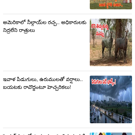
అమెరికాలో నీల్గాయ్‌ల రచ్చ.. అధికారులకు
నిద్రలేని రాత్రులు
ఇవాళ పిడుగులు, ఉరుములతో వర్షాలు..
బయటకు రావొద్దంటూ హెచ్చరికలు!