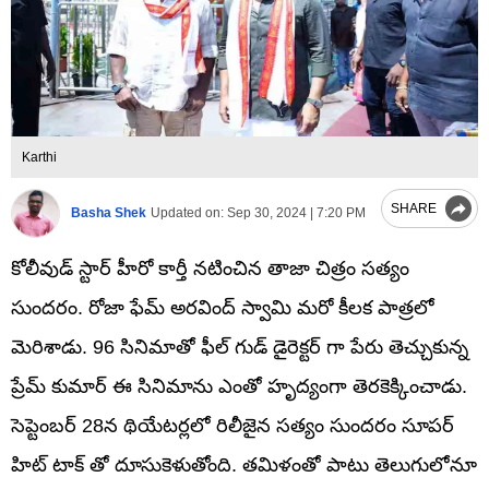
Karthi
SHARE
Basha Shek
Updated on:
Sep 30, 2024 | 7:20 PM
కోలీవుడ్ స్టార్ హీరో కార్తీ నటించిన తాజా చిత్రం సత్యం
సుందరం. రోజా ఫేమ్ అరవింద్ స్వామి మరో కీలక పాత్రలో
మెరిశాడు. 96 సినిమాతో ఫీల్ గుడ్ డైరెక్టర్ గా పేరు తెచ్చుకున్న
ప్రేమ్ కుమార్ ఈ సినిమాను ఎంతో హృద్యంగా తెరకెక్కించాడు.
సెప్టెంబ‌ర్ 28న థియేటర్లలో రిలీజైన సత్యం సుందరం సూపర్
హిట్ టాక్ తో దూసుకెళుతోంది. తమిళంతో పాటు తెలుగులోనూ