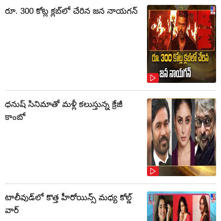
రూ. 300 కోట్ల క్లబ్‌లో చేరిన జన నాయగన్
ధనుష్ సినిమాతో మళ్లీ కలుస్తున్న క్రేజీ
కాంబో
టాలీవుడ్‌లో కొత్త హీరోయిన్స్ మధ్య కోల్డ్
వార్