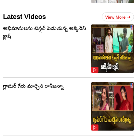
Latest Videos
View More
అభిమానులను టెన్షన్‌ పెడుతున్న అక్కినేని
క్లాష్‌
గ్లామర్ గేరు మార్చిన రాశీఖన్నా