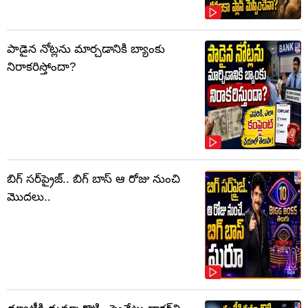
పాడైన నోట్లను మార్చడానికి బ్యాంకు
నిరాకరిస్తోందా?
బిగ్ సర్‌ప్రైజ్‌.. బిగ్ బాస్‌ ఆ రోజు నుంచి
మొదలు..