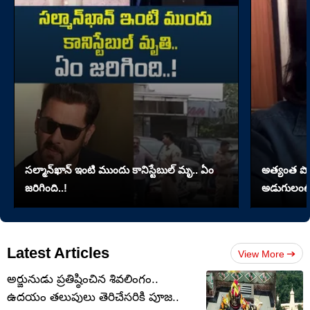
సల్మాన్‌ఖాన్‌ ఇంటి ముందు కానిస్టేబుల్‌ మృ.. ఏం
అత్యంత పొడవై
జరిగింది..!
అడుగులంటే
Latest Articles
View More
అర్జునుడు ప్రతిష్ఠించిన శివలింగం..
ఉదయం తలుపులు తెరిచేసరికి పూజ..