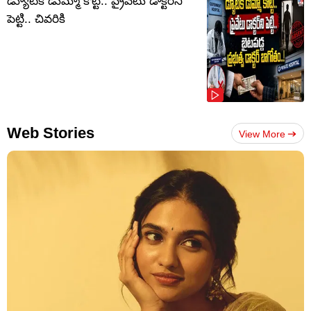
డ్యూటీకి డుమ్మా కొట్టి.. ప్రైవేటు డాక్టర్‌ని
పెట్టి.. చివరికి
Web Stories
View More