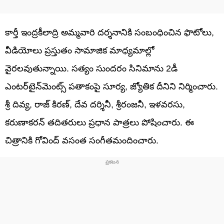
కార్తీ ఇంద్రకీలాద్రి అమ్మవారి దర్శనానికి సంబంధించిన ఫొటోలు,
వీడియోలు ప్రస్తుతం సామాజిక మాధ్యమాల్లో
వైరలవుతున్నాయి. సత్యం సుందరం సినిమాను 2డీ
ఎంటర్‌టైన్‌మెంట్స్‌ పతాకంపై సూర్య, జ్యోతిక దీనిని నిర్మించారు.
శ్రీ దివ్య, రాజ్ కిరణ్, దేవ దర్శినీ, శ్రీరంజనీ, ఇళవరసు,
కరుణాకరన్ తదితరులు ప్రధాన పాత్రలు పోషించారు. ఈ
చిత్రానికి గోవింద్‌ వసంత సంగీతమందించారు.