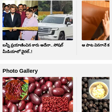
బన్నీ ప్రయాణించిన కారు అదేనా.. సోషల్
ఆ పాట వినగానే కన్న
మీడియాలో వైరల్..!
Photo Gallery