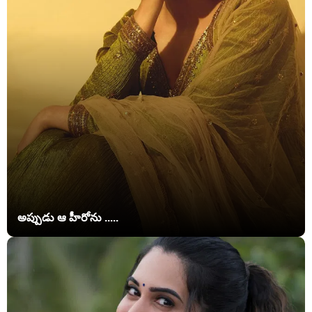
అప్పుడు ఆ హీరోను .....