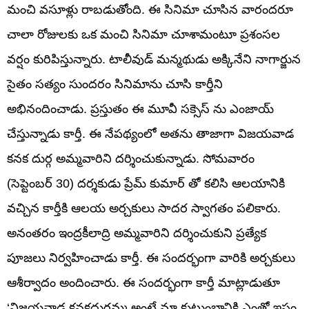
మంచి వసూళ్లు రాబడుతోంది. ఈ సినిమా చూసిన వారందరూ
చాలా రోజుల‌కు ఒక మంచి సినిమా చూశామంటూ ప్రశంసల
వర్షం కురిపిస్తున్నారు. టాలీవుడ్ మన్మథుడు అక్కినేని నాగార్జున
సైతం సత్యం సుందరం సినిమాను చూసి కార్తీని
అభినందించాడు. ప్రస్తుతం ఈ మూవీ సక్సెస్ ను ఎంజాయ్
చేస్తున్నాడు కార్తీ. ఈ నేపథ్యంలో అతను తాజాగా విజయవాడ
కనక దుర్గ అమ్మవారిని దర్శించుకున్నాడు. సోమవారం
(సెప్టెంబర్ 30) దర్శకుడు ప్రేమ్ కుమార్ తో కలిసి ఆలయానికి
వచ్చిన కార్తీకి ఆలయ అర్చకులు సాదర స్వాగతం పలికారు.
అనంతరం ఇంద్రకీలాద్రి అమ్మవారిని దర్శించుకుని ప్రత్యేక
పూజలు నిర్వహించాడు కార్తీ. ఈ సందర్భంగా వారికి అర్చకులు
ఆశీర్వాదం అందించారు. ఈ సందర్భంగా కార్తీ మాట్లాడుతూ
‘విజయవాడ కనకదుర్గమ్మ అంటే మా కుటుంబానికి ఎంతో ఇష్టం.