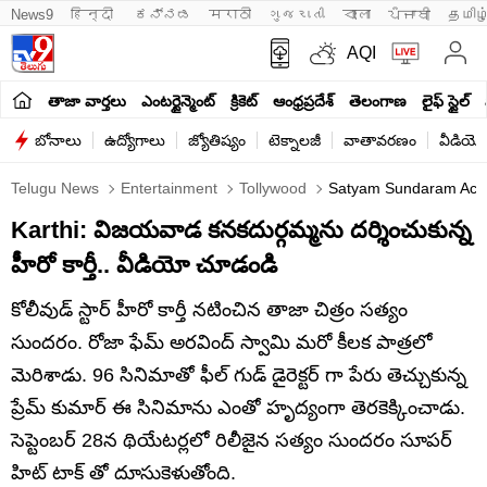
News9
हिन्दी 
ಕನ್ನಡ
मराठी
ગુજરાતી
বাংলা
ਪੰਜਾਬੀ
தமிழ
AQI
తాజా వార్తలు
ఎంటర్టైన్మెంట్
క్రికెట్
ఆంధ్రప్రదేశ్
తెలంగాణ
లైఫ్ స్టైల్
బోనాలు
ఉద్యోగాలు
జ్యోతిష్యం
టెక్నాలజీ
వాతావరణం
వీడియో
Telugu News
Entertainment
Tollywood
Satyam Sundaram Actor
Karthi: విజయవాడ క‌న‌క‌దుర్గమ్మను దర్శించుకున్న
హీరో కార్తీ.. వీడియో చూడండి
కోలీవుడ్ స్టార్ హీరో కార్తీ నటించిన తాజా చిత్రం సత్యం
సుందరం. రోజా ఫేమ్ అరవింద్ స్వామి మరో కీలక పాత్రలో
మెరిశాడు. 96 సినిమాతో ఫీల్ గుడ్ డైరెక్టర్ గా పేరు తెచ్చుకున్న
ప్రేమ్ కుమార్ ఈ సినిమాను ఎంతో హృద్యంగా తెరకెక్కించాడు.
సెప్టెంబ‌ర్ 28న థియేటర్లలో రిలీజైన సత్యం సుందరం సూపర్
హిట్ టాక్ తో దూసుకెళుతోంది.