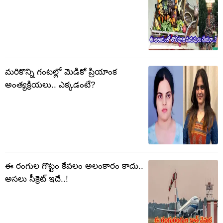
మరికొన్ని గంటల్లో మెడికో ప్రియాంక
అంత్యక్రియలు.. ఎక్కడంటే?
ఈ రంగుల గొట్టం కేవలం అలంకారం కాదు..
అసలు సీక్రెట్ ఇదే..!