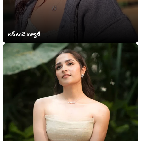
లవ్ టుడే బ్యూటీ .....