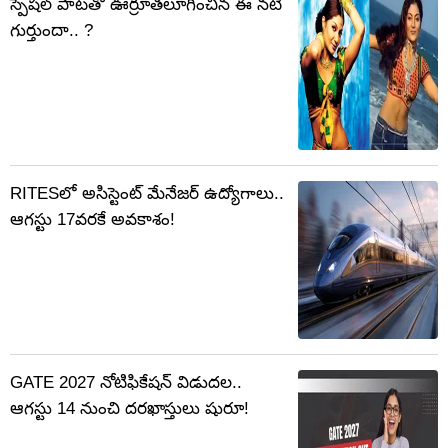
స్పెషల్ పాటతో ఊర్రూతలూగించిన ఈ నటి
గుర్తుందా.. ?
RITESలో అసిస్టెంట్ మేనేజర్‌ ఉద్యోగాలు..
ఆగస్టు 17వరకే అవకాశం!
GATE 2027 నోటిఫికేషన్‌ విడుదల..
ఆగస్టు 14 నుంచి దరఖాస్తులు షురూ!