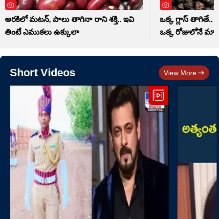
అరకిలో మటన్, పాలు తాగినా రాని శక్తి.. ఇవి
ఒక్క గ్లాస్ తాగితే.. 
తింటే ఎముకలు ఉక్కులా
ఒక్క రోజులోనే మ
Short Videos
View More