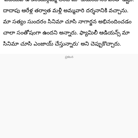
దాదాపు ఆరేళ్ల తర్వాత మళ్లీ అమ్మవారి దర్శనానికి వచ్చాను.
మా సత్యం సుందరం సినిమా చూసి నాగార్జన అభినందించడం
చాలా సంతోషంగా ఉందని అన్నారు. ఫ్యామిలీ ఆడియన్స్ మా
సినిమా చూసి ఎంజాయ్ చేస్తున్నారు’ అని చెప్పుకొచ్చారు.