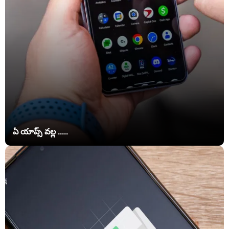
ఏ యాప్స్‌ వల్ల .....