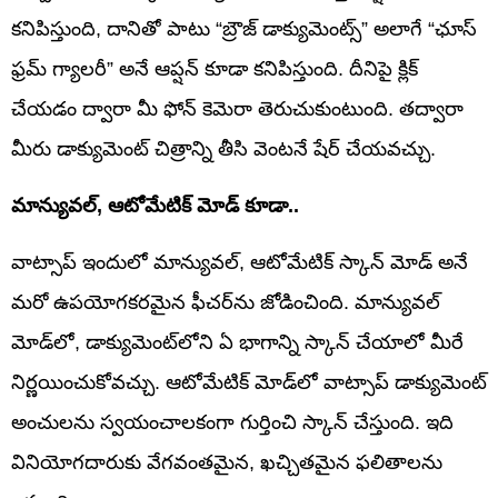
కనిపిస్తుంది, దానితో పాటు “బ్రౌజ్ డాక్యుమెంట్స్” అలాగే “ఛూస్
ఫ్రమ్ గ్యాలరీ” అనే ఆప్షన్ కూడా కనిపిస్తుంది. దీనిపై క్లిక్
చేయడం ద్వారా మీ ఫోన్ కెమెరా తెరుచుకుంటుంది. తద్వారా
మీరు డాక్యుమెంట్ చిత్రాన్ని తీసి వెంటనే షేర్ చేయవచ్చు.
మాన్యువల్, ఆటోమేటిక్ మోడ్ కూడా..
వాట్సాప్ ఇందులో మాన్యువల్, ఆటోమేటిక్ స్కాన్ మోడ్ అనే
మరో ఉపయోగకరమైన ఫీచర్‌ను జోడించింది. మాన్యువల్
మోడ్‌లో, డాక్యుమెంట్‌లోని ఏ భాగాన్ని స్కాన్ చేయాలో మీరే
నిర్ణయించుకోవచ్చు. ఆటోమేటిక్ మోడ్‌లో వాట్సాప్ డాక్యుమెంట్
అంచులను స్వయంచాలకంగా గుర్తించి స్కాన్ చేస్తుంది. ఇది
వినియోగదారుకు వేగవంతమైన, ఖచ్చితమైన ఫలితాలను