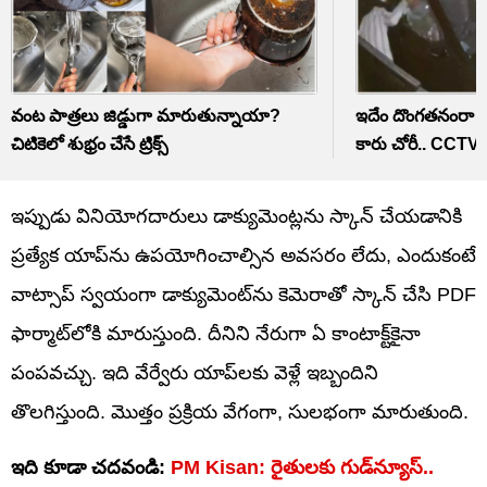
వంట పాత్రలు జిడ్డుగా మారుతున్నాయా?
ఇదేం దొంగతనంరా న
చిటికెలో శుభ్రం చేసే ట్రిక్స్‌
కారు చోరీ.. CCTVలో 
ఇప్పుడు వినియోగదారులు డాక్యుమెంట్లను స్కాన్ చేయడానికి
ప్రత్యేక యాప్‌ను ఉపయోగించాల్సిన అవసరం లేదు, ఎందుకంటే
వాట్సాప్ స్వయంగా డాక్యుమెంట్‌ను కెమెరాతో స్కాన్ చేసి PDF
ఫార్మాట్‌లోకి మారుస్తుంది. దీనిని నేరుగా ఏ కాంటాక్ట్‌కైనా
పంపవచ్చు. ఇది వేర్వేరు యాప్‌లకు వెళ్లే ఇబ్బందిని
తొలగిస్తుంది. మొత్తం ప్రక్రియ వేగంగా, సులభంగా మారుతుంది.
ఇది కూడా చదవండి:
PM Kisan: రైతులకు గుడ్‌న్యూస్‌..