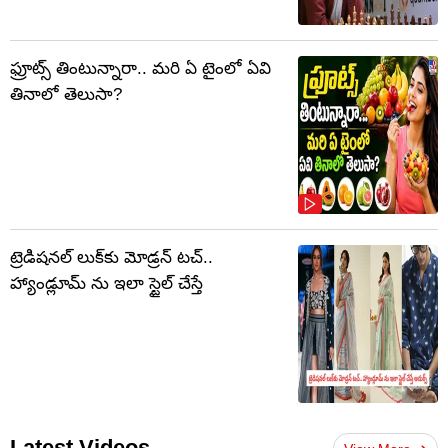
ఫ్రూట్స్‌ తింటున్నారా.. మరి ఏ టైంలో ఏవి
తినాలో తెలుసా?
ట్రెడిషనల్ లుక్‌కు మోడ్రన్ టచ్..
హ్యాండ్లూమ్ ను ఇలా స్టైల్ చేస్తే
Latest Videos