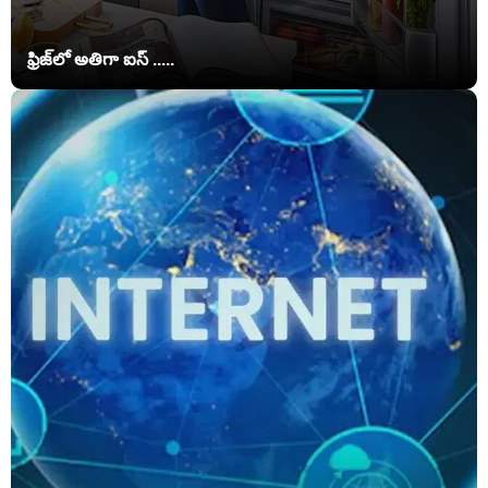
ఫ్రిజ్‌లో అతిగా ఐస్ .....