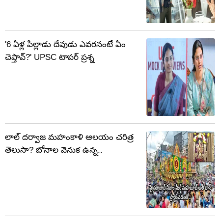
'6 ఏళ్ల పిల్లాడు దేవుడు ఎవరనంటే ఏం
చెప్తావ్‌?' UPSC టాపర్ ప్రశ్న
లాల్ దర్వాజ మహంకాళి ఆలయం చరిత్ర
తెలుసా? బోనాల వెనుక ఉన్న..