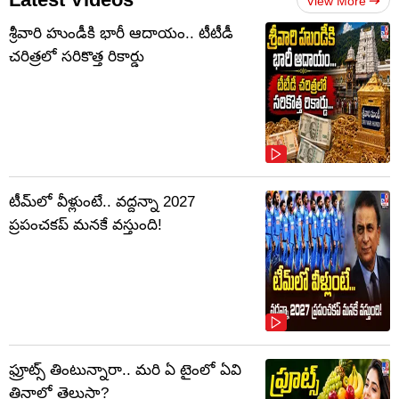
View More
శ్రీవారి హుండీకి భారీ ఆదాయం.. టీటీడీ
చరిత్రలో సరికొత్త రికార్డు
టీమ్‌లో వీళ్లుంటే.. వద్దన్నా 2027
ప్రపంచకప్‌ మనకే వస్తుంది!
ఫ్రూట్స్‌ తింటున్నారా.. మరి ఏ టైంలో ఏవి
తినాలో తెలుసా?