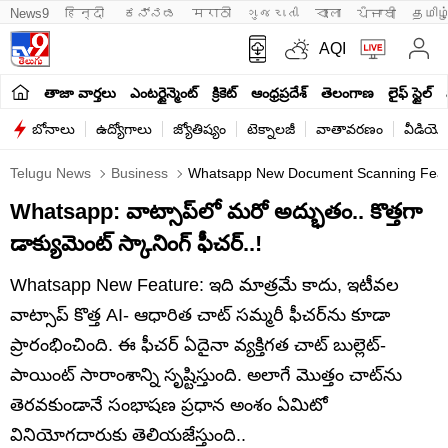
News9
हिन्दी 
ಕನ್ನಡ
मराठी
ગુજરાતી
বাংলা
ਪੰਜਾਬੀ
தமிழ
AQI
తాజా వార్తలు
ఎంటర్టైన్మెంట్
క్రికెట్
ఆంధ్రప్రదేశ్
తెలంగాణ
లైఫ్ స్టైల్
బోనాలు
ఉద్యోగాలు
జ్యోతిష్యం
టెక్నాలజీ
వాతావరణం
వీడియో
Telugu News
Business
Whatsapp New Document Scanning Feature 
Whatsapp: వాట్సాప్‌లో మరో అద్భుతం.. కొత్తగా
డాక్యుమెంట్ స్కానింగ్ ఫీచర్‌..!
Whatsapp New Feature: ఇది మాత్రమే కాదు, ఇటీవల
వాట్సాప్ కొత్త AI- ఆధారిత చాట్ సమ్మరీ ఫీచర్‌ను కూడా
ప్రారంభించింది. ఈ ఫీచర్ ఏదైనా వ్యక్తిగత చాట్ బుల్లెట్-
పాయింట్ సారాంశాన్ని సృష్టిస్తుంది. అలాగే మొత్తం చాట్‌ను
తెరవకుండానే సంభాషణ ప్రధాన అంశం ఏమిటో
వినియోగదారుకు తెలియజేస్తుంది..