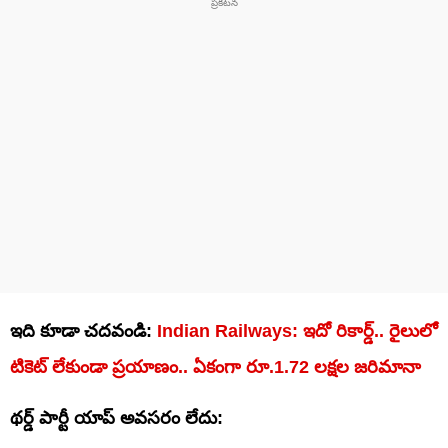
ఇది కూడా చదవండి:
Indian Railways: ఇదో రికార్డ్‌.. రైలులో
టికెట్‌ లేకుండా ప్రయాణం.. ఏకంగా రూ.1.72 లక్షల జరిమానా
థర్డ్‌ పార్టీ యాప్‌ అవసరం లేదు: