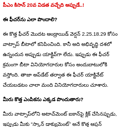
పీఎం కిసాన్‌ 20వ విడత వచ్చేది అప్పుడే..!
ఈ ఫీచర్‌ను ఎలా పొందాలి?
ఈ కొత్త ఫీచర్ మొదట ఆండ్రాయిడ్ వెర్షన్ 2.25.18.29 కోసం
వాట్సాప్ బీటాలో కనిపించింది. కానీ అది అభివృద్ధి దశలో
ఉన్నందున అప్పుడు యాక్టివ్‌గా లేదు. ఇప్పుడు ఈ ఫీచర్
క్రమంగా బీటా వినియోగదారుల కోసం అందుబాటులోకి
వస్తోంది. తాజా అప్‌డేట్ తర్వాత ఈ ఫీచర్ యాక్టివేట్
చేయబడటం చాలా మంది వినియోగదారులు చూశారు.
మీరు కొత్త ఎంపికను ఎక్కడ పొందుతారు?
మీరు వాట్సాప్‌లోని అటాచ్‌మెంట్ ఐకాన్‌పై క్లిక్ చేసినప్పుడు,
ఇప్పుడు మీకు “స్కాన్ డాక్యుమెంట్” అనే కొత్త ఆప్షన్