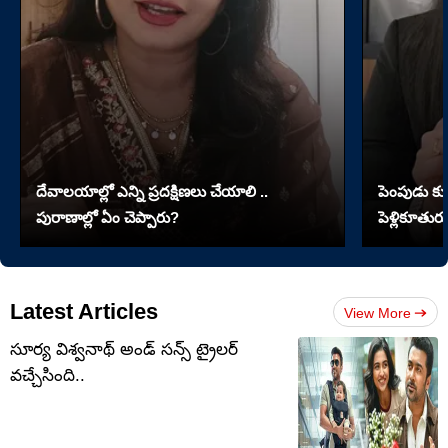
దేవాలయాల్లో ఎన్ని ప్రదక్షిణలు చేయాలి ..
పెంపుడు కుక్
పురాణాల్లో ఏం చెప్పారు?
పెళ్లికూతురు
Latest Articles
View More
సూర్య విశ్వనాథ్ అండ్ సన్స్ ట్రైలర్
వచ్చేసింది..