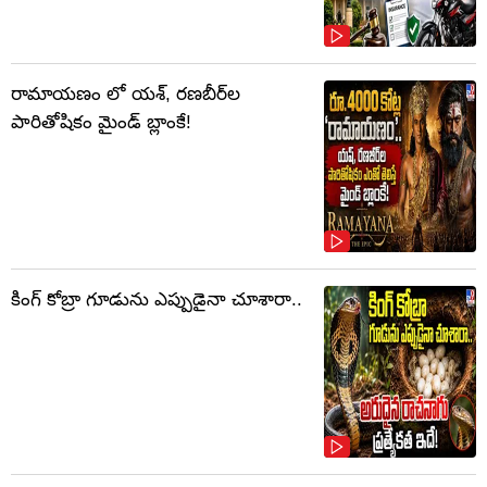
రామాయణం లో యశ్, రణబీర్‌ల
పారితోషికం మైండ్‌ బ్లాంకే!
కింగ్ కోబ్రా గూడును ఎప్పుడైనా చూశారా..