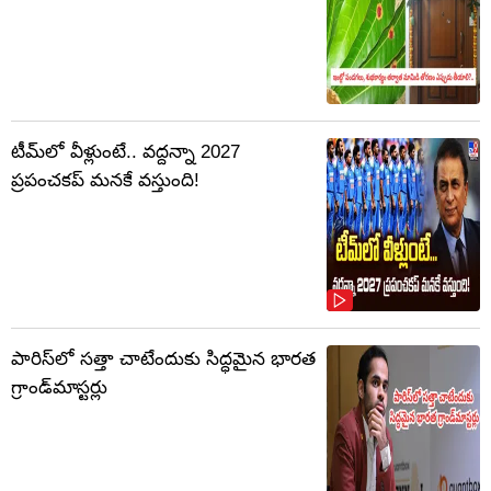
టీమ్‌లో వీళ్లుంటే.. వద్దన్నా 2027
ప్రపంచకప్‌ మనకే వస్తుంది!
పారిస్‌లో సత్తా చాటేందుకు సిద్ధమైన భారత
గ్రాండ్‌మాస్టర్లు