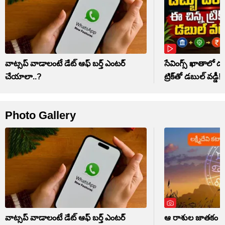
వాట్సప్ వాడాలంటే డేట్ ఆఫ్ బర్త్ ఎంటర్
సేవింగ్స్ ఖాతాలో 
చేయాలా..?
ట్రిక్‌తో డబుల్ వడ్డీ!
Photo Gallery
వాట్సప్ వాడాలంటే డేట్ ఆఫ్ బర్త్ ఎంటర్
ఆ రాశుల జాతకం మ