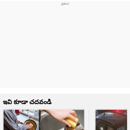
ఇవి కూడా చదవండి