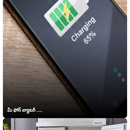
మీ ఫోన్ బ్యాటరీ .....