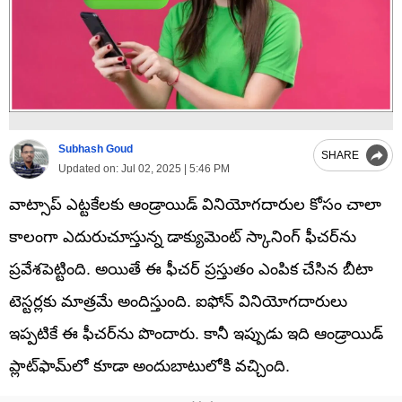
Subhash Goud
SHARE
Updated on:
Jul 02, 2025 | 5:46 PM
వాట్సాప్ ఎట్టకేలకు ఆండ్రాయిడ్ వినియోగదారుల కోసం చాలా
కాలంగా ఎదురుచూస్తున్న డాక్యుమెంట్ స్కానింగ్ ఫీచర్‌ను
ప్రవేశపెట్టింది. అయితే ఈ ఫీచర్ ప్రస్తుతం ఎంపిక చేసిన బీటా
టెస్టర్లకు మాత్రమే అందిస్తుంది. ఐఫోన్ వినియోగదారులు
ఇప్పటికే ఈ ఫీచర్‌ను పొందారు. కానీ ఇప్పుడు ఇది ఆండ్రాయిడ్
ప్లాట్‌ఫామ్‌లో కూడా అందుబాటులోకి వచ్చింది.