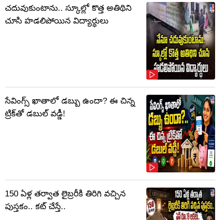
చదువుకుంటాను.. స్కూల్లో కొత్త అతిథిని
చూసి హడలిపోయిన విద్యార్ధులు
సేవింగ్స్ ఖాతాలో డబ్బు ఉందా? ఈ చిన్న
ట్రిక్‌తో డబుల్ వడ్డీ!
150 ఏళ్ల తర్వాత లైబ్రరీకి తిరిగి వచ్చిన
పుస్తకం.. కట్ చేస్తే..