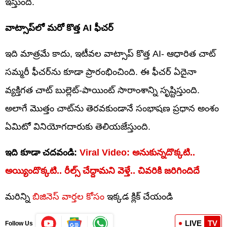
ఇస్తుంది.
వాట్సాప్‌లో మరో కొత్త AI ఫీచర్
ఇది మాత్రమే కాదు, ఇటీవల వాట్సాప్ కొత్త AI- ఆధారిత చాట్
సమ్మరీ ఫీచర్‌ను కూడా ప్రారంభించింది. ఈ ఫీచర్ ఏదైనా
వ్యక్తిగత చాట్ బుల్లెట్-పాయింట్ సారాంశాన్ని సృష్టిస్తుంది.
అలాగే మొత్తం చాట్‌ను తెరవకుండానే సంభాషణ ప్రధాన అంశం
ఏమిటో వినియోగదారుకు తెలియజేస్తుంది.
ఇది కూడా చదవండి:
Viral Video: అనుకున్నదొక్కటి..
అయ్యిందొక్కటి.. రీల్స్ చేద్దామని వెళ్తే.. చివరికి జరిగిందిదే
మరిన్ని
బిజినెస్ వార్తల కోసం
ఇక్కడ క్లిక్ చేయండి
LIVE
TV
Follow Us