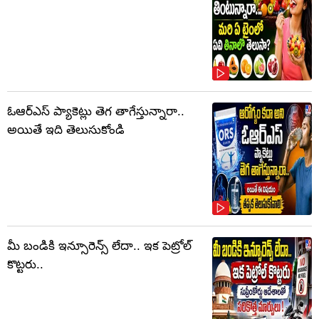
ఓఆర్‌ఎస్‌ ప్యాకెట్లు తెగ తాగేస్తున్నారా..
అయితే ఇది తెలుసుకోండి
మీ బండికి ఇన్సూరెన్స్ లేదా.. ఇక పెట్రోల్
కొట్టరు..