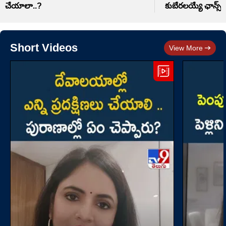
చేయాలా..?
కుబేరలయ్యే ఛాన్స్
Short Videos
View More