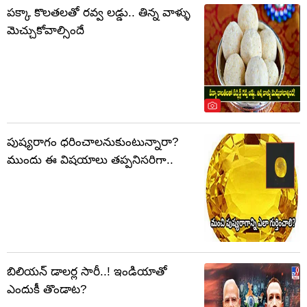
పక్కా కొలతలతో రవ్వ లడ్డు.. తిన్న వాళ్ళు
మెచ్చుకోవాల్సిందే
పుష్యరాగం ధరించాలనుకుంటున్నారా?
ముందు ఈ విషయాలు తప్పనిసరిగా..
బిలియన్ డాలర్ల సారీ..! ఇండియాతో
ఎందుకీ తొండాట?