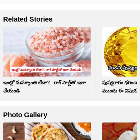
Related Stories
ఇంట్లో మనశ్శాంతి లేదా?.. రాక్ సాల్ట్‌తో ఇలా
పుష్యరాగం ధరించా
చేయండి
ముందు ఈ విషయాలు
Photo Gallery