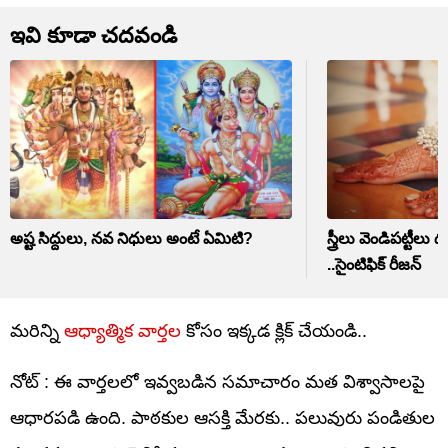
ఇవి కూడా చదవండి
అష్ట సిద్దులు, నవ నిధులు అంటే ఏమిటి?
స్త్రీలు వెండిపట్టీ
..సైంటిఫిక్ రీజన్
మరిన్ని
ఆధ్యాత్మిక వార్తల
కోసం ఇక్కడ క్లిక్ చేయండి..
నోట్ : ఈ వార్తలలో ఇవ్వబడిన సమాచారం మత విశ్వాసాలపై
ఆధారపడి ఉంది. పాఠకుల ఆసక్తి మేరకు.. పలువురు పండితుల