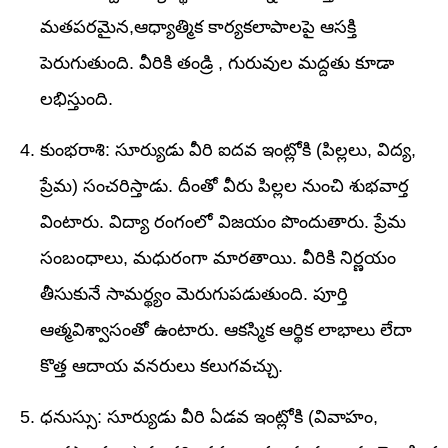
మతపరమైన,ఆధ్యాత్మిక కార్యకలాపాలపై ఆసక్తి
పెరుగుతుంది. వీరికి తండ్రి , గురువుల మద్దతు కూడా
లభిస్తుంది.
కుంభరాశి: సూర్యుడు వీరి ఐదవ ఇంట్లోకి (పిల్లలు, విద్య,
ప్రేమ) సంచరిస్తాడు. దీంతో వీరు పిల్లల నుంచి శుభవార్త
వింటారు. విద్యా రంగంలో విజయం పొందుతారు. ప్రేమ
సంబంధాలు, మధురంగా ​​మారతాయి. వీరికి నిర్ణయం
తీసుకునే సామర్థ్యం మెరుగుపడుతుంది. పూర్తి
ఆత్మవిశ్వాసంతో ఉంటారు. ఆకస్మిక ఆర్థిక లాభాలు లేదా
కొత్త ఆదాయ వనరులు కలుగవచ్చు.
ధనుస్సు: సూర్యుడు వీరి ఏడవ ఇంట్లోకి (వివాహం,