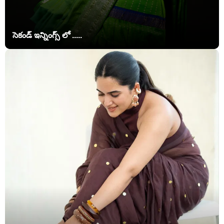
సెకండ్ ఇన్నింగ్స్ లో .....