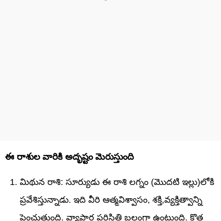
ఈ రాశుల వారికి అదృష్టం మెరుస్తుంది
మిథున రాశి: సూర్యుడు ఈ రాశి లగ్నం (మొదటి ఇల్లు)లోకి
ప్రవేశిస్తున్నాడు. ఇది వీరి ఆత్మవిశ్వాసం, శక్తి,వ్యక్తిత్వాన్ని
పెంచుతుంది. వ్యాపార పరిస్థితి బలంగా ఉంటుంది. కొత్త