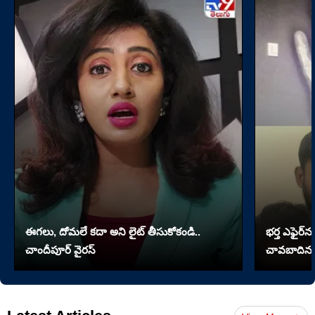
ఈగలు, దోమలే కదా అని లైట్ తీసుకోకండి..
భర్త ఎఫైర్‌న
చాందీపూర్ వైరస్
చావబాదిన భ