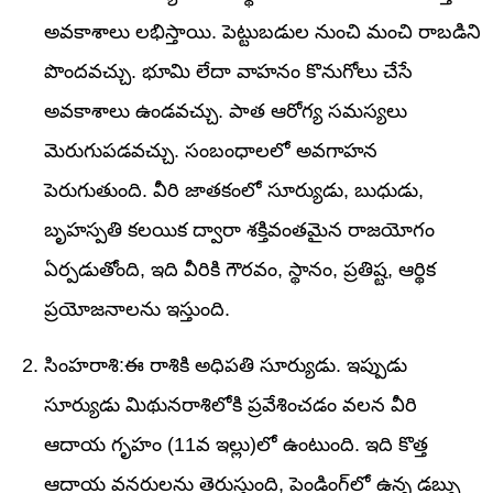
అవకాశాలు లభిస్తాయి. పెట్టుబడుల నుంచి మంచి రాబడిని
పొందవచ్చు. భూమి లేదా వాహనం కొనుగోలు చేసే
అవకాశాలు ఉండవచ్చు. పాత ఆరోగ్య సమస్యలు
మెరుగుపడవచ్చు. సంబంధాలలో అవగాహన
పెరుగుతుంది. వీరి జాతకంలో సూర్యుడు, బుధుడు,
బృహస్పతి కలయిక ద్వారా శక్తివంతమైన రాజయోగం
ఏర్పడుతోంది, ఇది వీరికి గౌరవం, స్థానం, ప్రతిష్ట, ఆర్థిక
ప్రయోజనాలను ఇస్తుంది.
సింహరాశి:ఈ రాశికి అధిపతి సూర్యుడు. ఇప్పుడు
సూర్యుడు మిథునరాశిలోకి ప్రవేశించడం వలన వీరి
ఆదాయ గృహం (11వ ఇల్లు)లో ఉంటుంది. ఇది కొత్త
ఆదాయ వనరులను తెరుస్తుంది, పెండింగ్‌లో ఉన్న డబ్బు