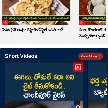
పెనం పైనే అచ్చం రెస్టారెంట్ స్టైల్ బటర్ నాన్..
పక్కా కొలతలతో రవ్వ 
మెచ్చుకోవాల్సిందే
Short Videos
View More