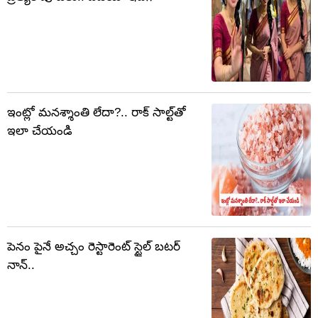
ఇంట్లో మనశ్శాంతి లేదా?.. రాక్ సాల్ట్‌తో
ఇలా చేయండి
పెనం పైనే అచ్చం రెస్టారెంట్ స్టైల్ బటర్
నాన్..