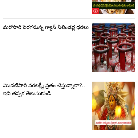
మరోసారి పెరగనున్న గ్యాస్ సిలిండర్ల ధరలు
మొదటిసారి వరలక్ష్మీ వ్రతం చేస్తున్నారా?..
ఇవి తప్పక తెలుసుకోండి