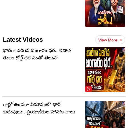
Latest Videos
View More
భారీగా పెరిగిన బంగారం ధర.. ఇవాళ
తులం గోల్డ్‌ ధర ఎంతో తెలుసా
గాల్లో ఉండగా విమానంలో భారీ
కుదుపులు.. ప్రయాణికుల హాహాకారాలు