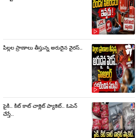
పిల్లల ప్రాణాలు తీస్తున్న అరుదైన వైరస్..
పైకి.. కిట్‌ కాట్‌ చాక్లెట్ ప్యాకెట్‌.. ఓపెన్‌
చేస్తే..