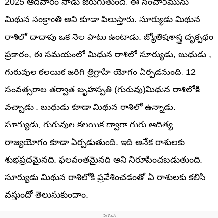
2025 ఆదివారం నాడు జరుగుతుంది. ఈ సంచారమును
మిథున సంక్రాంతి అని కూడా పిలుస్తారు. సూర్యుడు మిథున
రాశిలో దాదాపు ఒక నెల పాటు ఉంటాడు. జ్యోతిషశాస్త్ర దృక్పథం
ప్రకారం, ఈ సమయంలో మిథున రాశిలో సూర్యుడు, బుధుడు ,
గురువుల కలయిక జరిగి త్రిగ్రాహి యోగం ఏర్పడనుంది. 12
సంవత్సరాల తర్వాత బృహస్పతి (గురువు)మిథున రాశిలోకి
వచ్చాడు . బుధుడు కూడా మిథున రాశిలో ఉన్నాడు.
సూర్యుడు, గురువుల కలయిక ద్వారా గురు ఆదిత్య
రాజ్యయోగం కూడా ఏర్పడుతుంది. ఇది అనేక రాశులకు
శుభప్రదమైనది. ఫలవంతమైనది అని నిరూపించబడుతుంది.
సూర్యుడు మిథున రాశిలోకి ప్రవేశించడంతో ఏ రాశులకు కలిసి
వస్తుందో తెలుసుకుందాం.