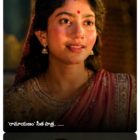
‘రామాయణం’ సీత పాత్ర.. .....