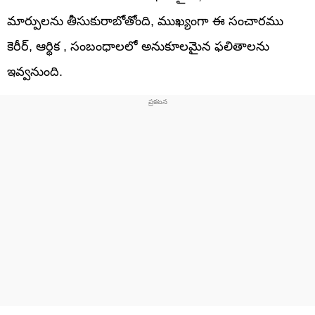
మార్పులను తీసుకురాబోతోంది, ముఖ్యంగా ఈ సంచారము
కెరీర్, ఆర్థిక , సంబంధాలలో అనుకూలమైన ఫలితాలను
ఇవ్వనుంది.