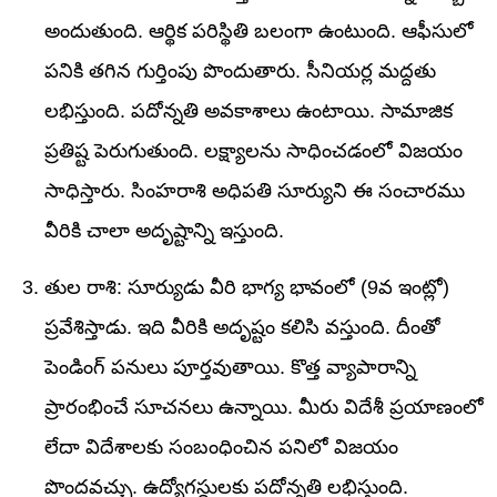
అందుతుంది. ఆర్థిక పరిస్థితి బలంగా ఉంటుంది. ఆఫీసులో
పనికి తగిన గుర్తింపు పొందుతారు. సీనియర్ల మద్దతు
లభిస్తుంది. పదోన్నతి అవకాశాలు ఉంటాయి. సామాజిక
ప్రతిష్ట పెరుగుతుంది. లక్ష్యాలను సాధించడంలో విజయం
సాధిస్తారు. సింహరాశి అధిపతి సూర్యుని ఈ సంచారము
వీరికి చాలా అదృష్టాన్ని ఇస్తుంది.
తుల రాశి: సూర్యుడు వీరి భాగ్య భావంలో (9వ ఇంట్లో)
ప్రవేశిస్తాడు. ఇది వీరికి అదృష్టం కలిసి వస్తుంది. దీంతో
పెండింగ్ పనులు పూర్తవుతాయి. కొత్త వ్యాపారాన్ని
ప్రారంభించే సూచనలు ఉన్నాయి. మీరు విదేశీ ప్రయాణంలో
లేదా విదేశాలకు సంబంధించిన పనిలో విజయం
పొందవచ్చు. ఉద్యోగస్థులకు పదోన్నతి లభిస్తుంది.