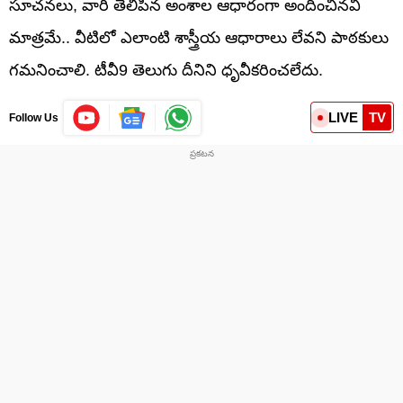
సూచనలు, వారి తెలిపిన అంశాల ఆధారంగా అందించినవి
మాత్రమే.. వీటిలో ఎలాంటి శాస్త్రీయ ఆధారాలు లేవని పాఠకులు
గమనించాలి. టీవీ9 తెలుగు దీనిని ధృవీకరించలేదు.
LIVE
TV
Follow Us