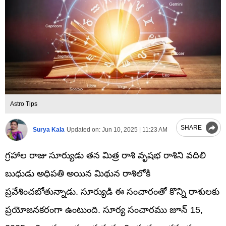
Astro Tips
SHARE
Surya Kala
Updated on:
Jun 10, 2025 | 11:23 AM
గ్రహాల రాజు సూర్యుడు తన మిత్ర రాశి వృషభ రాశిని వదిలి
బుధుడు అధిపతి అయిన మిథున రాశిలోకి
ప్రవేశించబోతున్నాడు. సూర్యుడి ఈ సంచారంతో కొన్ని రాశులకు
ప్రయోజనకరంగా ఉంటుంది. సూర్య సంచారము జూన్ 15,