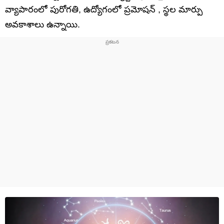
వ్యాపారంలో పురోగతి, ఉద్యోగంలో ప్రమోషన్ , స్థల మార్పు
అవకాశాలు ఉన్నాయి.