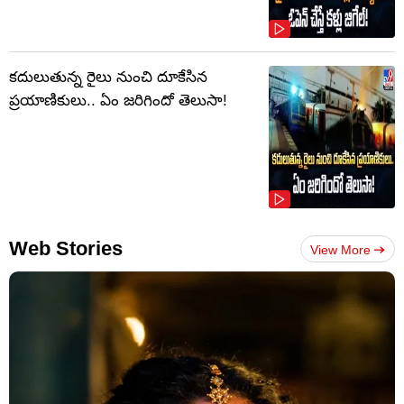
కదులుతున్న రైలు నుంచి దూకేసిన
ప్రయాణికులు.. ఏం జరిగిందో తెలుసా!
Web Stories
View More