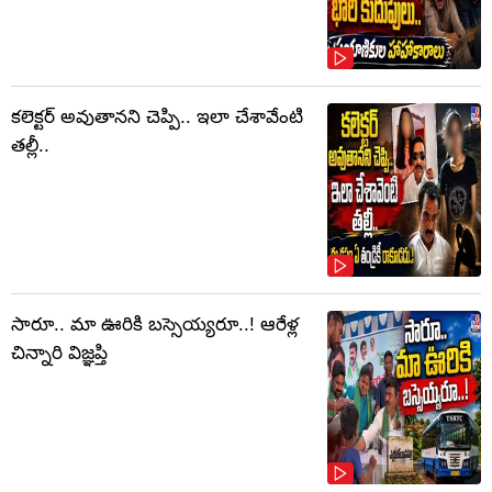
కలెక్టర్‌ అవుతానని చెప్పి.. ఇలా చేశావేంటి
తల్లీ..
సారూ.. మా ఊరికి బస్సెయ్యరూ..! ఆరేళ్ల
చిన్నారి విజ్ఞప్తి