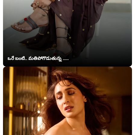
ఒరే బంటి.. మతిపోగొడుతున్న .....