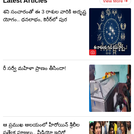
Latest Articles
View More
శని సంచారంతో ఈ 3 రాశుల వారికి అదృష్ట
యోగం.. ధనలాభం, కెరీర్‌లో పుర
రీ సర్వే మహిళా ప్రాణం తీసిందా!
ఆ ప్రముఖ ఆలయంలో హీరోయిన్ శ్రీలీల
ప్రత్యేక పూజలు.. వీడియో ఇదిగో