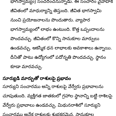
భాగస్వామ్యం) సంచరించనున్నాడు. ఈ సంచారం వైవాహిక
జీవితంలో మాధుర్యాన్ని తెస్తుంది. జీవిత భాగస్వామి
నుంచి ప్రయోజనాలను పొందుతారు. వ్యాపార
భాగస్వామ్యంలో లాభం ఉంటుంది. కొత్త ఒప్పందాలను
పొందవచ్చు. జీవితంలో కొన్ని సానుకూల మార్పులు
ఉండవచ్చు. ఆకస్మిక ధన లాభాలకు అవకాశాలు ఉన్నాయి.
దీనితో పాటు ఉద్యోగంలో పదోన్నతి పొందవచ్చు. స్థానం
కూడా మారవచ్చు.
సూర్యుడి మార్పుతో రాశులపై ప్రభావం
సూర్యుని సంచారము అన్ని రాశులపై వేర్వేరు ప్రభావాలను
చూపుతుంది. వ్యక్తిగత జాతకంలో గ్రహాల స్థానాన్ని బట్టి రాశిలపై
వేర్వేరు ప్రభావాలు ఉండవచ్చు. మిథునరాశిలో సూర్యుని
సంచారము అనేక రాశులకు శుభకరమైన, సానుకూల