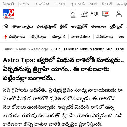
News9
हिन्दी 
ಕನ್ನಡ
मराठी
ગુજરાતી
বাংলা
ਪੰਜਾਬੀ
தமிழ
AQI
తాజా వార్తలు
ఎంటర్టైన్మెంట్
క్రికెట్
ఆంధ్రప్రదేశ్
తెలంగాణ
లైఫ్ స్టైల్
ఉద్యోగాలు
జ్యోతిష్యం
టెక్నాలజీ
వాతావరణం
వీడియోలు
అంతర
Telugu News
Astrology
Sun Transit In Mithun Rashi: Sun Transit
Astro Tips: త్వరలో మిథున రాశిలోకి సూర్యుడు..
ఏర్పడనున్న త్రిగ్రాహి యోగం.. ఈ రాశులవారు
పట్టిందల్లా బంగారమే..
నవ గ్రహాలకు అధినేత.. ప్రత్యక్ష దైవం సూర్య నారాయణుడు ఈ
నెలలో మిథున రాశిలోకి ప్రవేశించబోతున్నాడు. ఈ రాశిలోనే
నెల రోజులు ఉండనున్నాడు. ఇప్పటికే మిథున రాశిలో ఉన్న
బుధుడు, గురువు కలయిక తో త్రిగ్రాహి యోగం ఏర్పనుంది. దీని
కారణంగా కొన్ని రాశుల వారికి అదృష్టం ప్రకాశిస్తుంది.