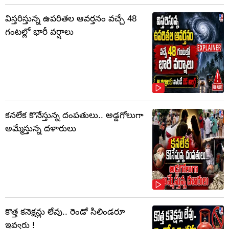
విస్తరిస్తున్న ఉపరితల ఆవర్తనం వచ్చే 48
గంటల్లో భారీ వర్షాలు
కనలేక కొనేస్తున్న దంపతులు.. అడ్డగోలుగా
అమ్మేస్తున్న దళారులు
కొత్త కనెక్షన్లు లేవు.. రెండో సిలిండరూ
ఇవ్వరు !