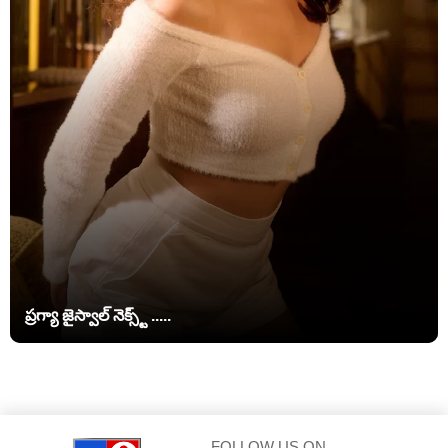
ప్రగ్యా జైస్వాల్ నెక్స్ట్ .....
FOLLOW US ON