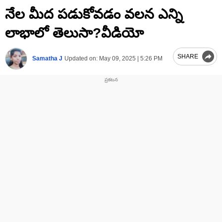
0
నేల మీద పడుకోవడం వలన ఎన్ని
seconds
of
1
లాభాలో తెలుసా?వీడియో
minute,
48
seconds
SHARE
Samatha J
Updated on:
May 09, 2025 | 5:26 PM