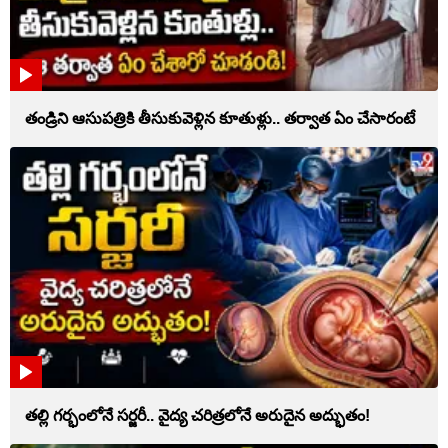
తండ్రిని ఆసుపత్రికి తీసుకువెళ్లిన కూతుళ్లు.. తర్వాత ఏం చేసారంటే
తల్లి గర్భంలోనే సర్జరీ.. వైద్య చరిత్రలోనే అరుదైన అద్భుతం!