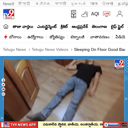
News9
हिन्दी 
ಕನ್ನಡ
मराठी
ગુજરાતી
বাংলা
ਪੰਜਾਬੀ
தமிழ
AQI
తాజా వార్తలు
ఎంటర్టైన్మెంట్
క్రికెట్
ఆంధ్రప్రదేశ్
తెలంగాణ
లైఫ్ స్టైల్
బోనాలు
ఉద్యోగాలు
జ్యోతిష్యం
టెక్నాలజీ
వాతావరణం
వీడియో
Telugu News
Telugu News Videos
Sleeping On Floor Good Bad 