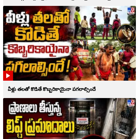
వీళ్లు తలతో కొడితే కొబ్బరికాయైనా పగలాల్సిందే