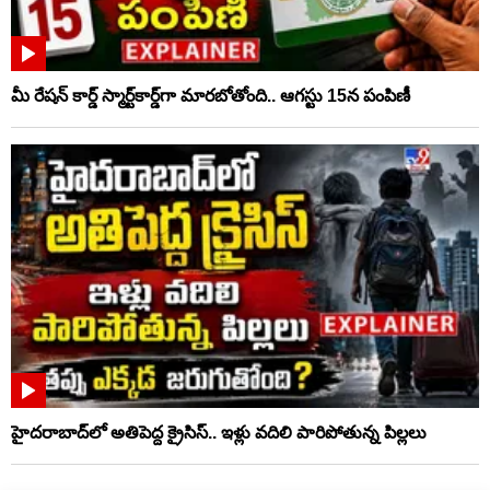
మీ రేషన్ కార్డ్ స్మార్ట్‌కార్డ్‌గా మారబోతోంది.. ఆగస్టు 15న పంపిణీ
హైదరాబాద్‌లో అతిపెద్ద క్రైసిస్.. ఇళ్లు వదిలి పారిపోతున్న పిల్లలు