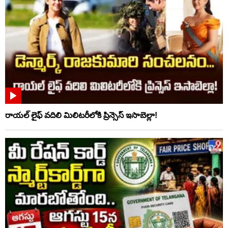
రాయల్ లైఫ్ వదిలి మిలిటరీలోకి ప్రిన్సెస్ ఇసాబెల్లా!