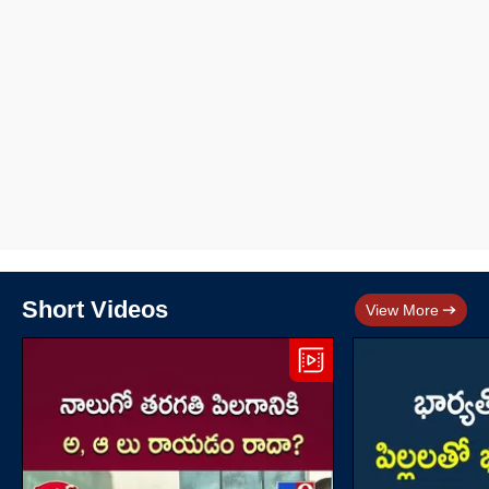
Short Videos
View More