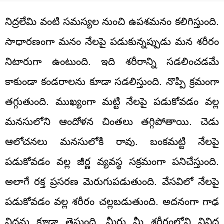
నిద్రలేమి వంటి సమస్యల నుంచి ఉపశమనం కలిగిస్తుంది.
సాధారణంగా మనం నేలపై పడుకున్నప్పుడు మన శరీరం
నిటారుగా ఉంటుంది. ఇది శరీరాన్ని సడలించడమే
కాకుండా కండరాలను కూడా సడలిస్తుంది. నొప్పి క్రమంగా
తగ్గుతుంది. ముఖ్యంగా మట్టి నేలపై పడుకోవడం వల్ల
మనసులోని ఆందోళన చింతలు తగ్గిపోతాయి. చెడు
ఆలోచనలు మనసులోకి రావు. బంకమట్టి నేలపై
పడుకోవడం వల్ల జీర్ణ వ్యవస్థ సక్రమంగా పనిచేస్తుంది.
అలాగే రక్త ప్రసరణ మెరుగుపడుతుంది. వేసవిలో నేలపై
పడుకోవడం వల్ల శరీరం చల్లబడుతుంది. అదనంగా గాఢ
నిద్రను కూడా తెస్తుంది. మీరు మీ శరీరంలోని వివిధ