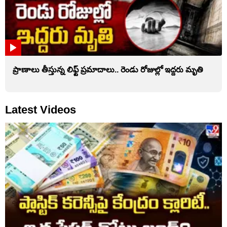
ప్రాణాలు తీస్తున్న లిఫ్ట్‌ ప్రమాదాలు.. రెండు రోజుల్లో ఇద్దరు మృతి
Latest Videos