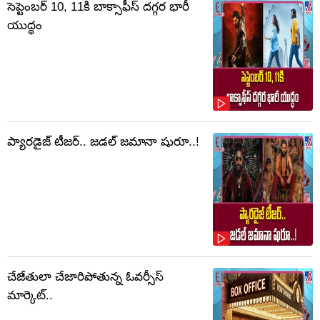
సెప్టెంబర్‌ 10, 11కి బాక్సాఫీస్ దగ్గర భారీ
యుద్ధం
ప్యారడైజ్ టీజర్.. జడల్ జమానా షురూ..!
చేజేతులా చేజారిపోతున్న ఓవర్సీస్
మార్కెట్..