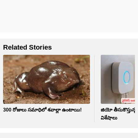
Related Stories
300 రోజులు సమాధిలో శవాల్లా ఉంటాయి!
జియో తీసుకొస్తున్న వ
విశేషాలు