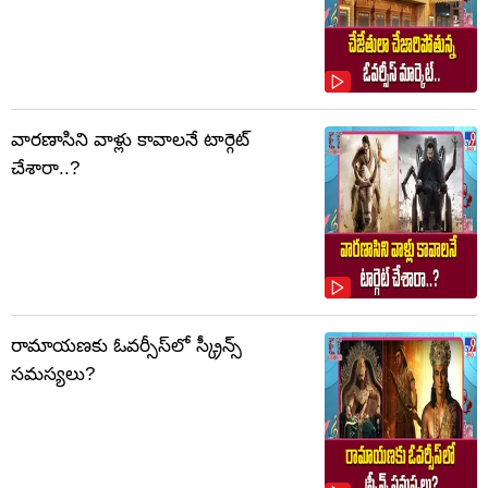
వారణాసిని వాళ్లు కావాలనే టార్గెట్
చేశారా..?
రామాయణకు ఓవర్సీస్‌లో స్క్రీన్స్
సమస్యలు?