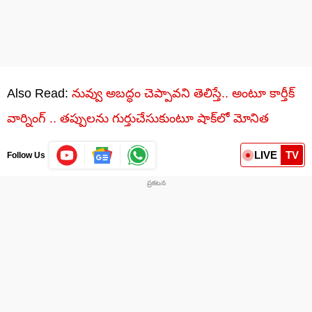
Also Read:
నువ్వు అబద్ధం చెప్పావని తెలిస్తే.. అంటూ కార్తీక్
వార్నింగ్ .. తప్పులను గుర్తుచేసుకుంటూ షాక్‌లో మోనిత
LIVE
TV
Follow Us