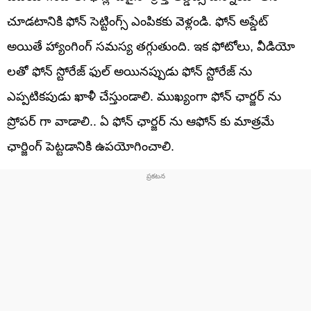
చూడటానికి ఫోన్ సెట్టింగ్స్ ఎంపికకు వెళ్లండి. ఫోన్ అప్డేట్
అయితే హ్యాంగింగ్ సమస్య తగ్గుతుంది. ఇక ఫోటోలు, వీడియో
లతో ఫోన్ స్టోరేజ్ ఫుల్ అయినప్పుడు ఫోన్ స్టోరేజ్ ను
ఎప్పటికపుడు ఖాళీ చేస్తుండాలి. ముఖ్యంగా ఫోన్ ఛార్జర్ ను
ప్రోపర్ గా వాడాలి.. ఏ ఫోన్ ఛార్జర్ ను ఆఫోన్ కు మాత్రమే
ఛార్జింగ్ పెట్టడానికి ఉపయోగించాలి.