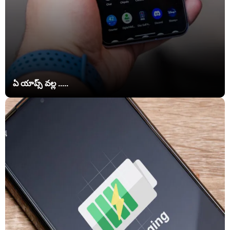
ఏ యాప్స్‌ వల్ల .....