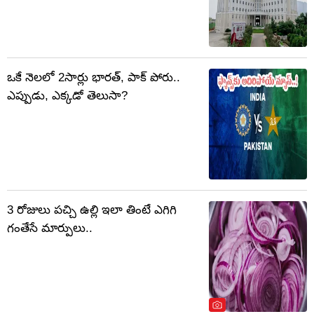
ఒకే నెలలో 2సార్లు భారత్, పాక్ పోరు..
ఎప్పుడు, ఎక్కడో తెలుసా?
3 రోజులు పచ్చి ఉల్లి ఇలా తింటే ఎగిగి
గంతేసే మార్పులు..