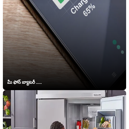
మీ ఫోన్ బ్యాటరీ .....