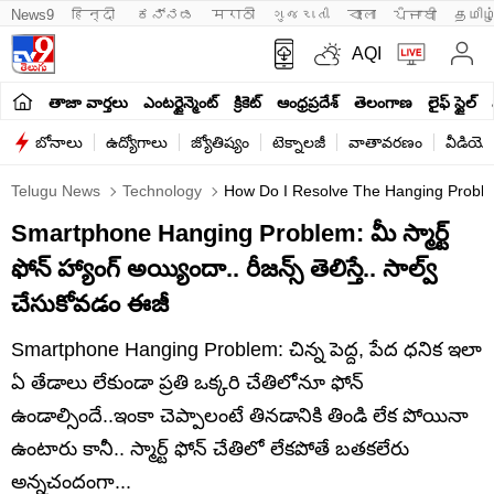
News9
हिन्दी 
ಕನ್ನಡ
मराठी
ગુજરાતી
বাংলা
ਪੰਜਾਬੀ
தமிழ
AQI
తాజా వార్తలు
ఎంటర్టైన్మెంట్
క్రికెట్
ఆంధ్రప్రదేశ్
తెలంగాణ
లైఫ్ స్టైల్
బోనాలు
ఉద్యోగాలు
జ్యోతిష్యం
టెక్నాలజీ
వాతావరణం
వీడియో
Telugu News
Technology
How Do I Resolve The Hanging Proble
Smartphone Hanging Problem: మీ స్మార్ట్
ఫోన్ హ్యాంగ్ అయ్యిందా.. రీజన్స్ తెలిస్తే.. సాల్వ్
చేసుకోవడం ఈజీ
Smartphone Hanging Problem: చిన్న పెద్ద, పేద ధనిక ఇలా
ఏ తేడాలు లేకుండా ప్రతి ఒక్కరి చేతిలోనూ ఫోన్
ఉండాల్సిందే..ఇంకా చెప్పాలంటే తినడానికి తిండి లేక పోయినా
ఉంటారు కానీ.. స్మార్ట్ ఫోన్ చేతిలో లేకపోతే బతకలేరు
అన్నచందంగా...