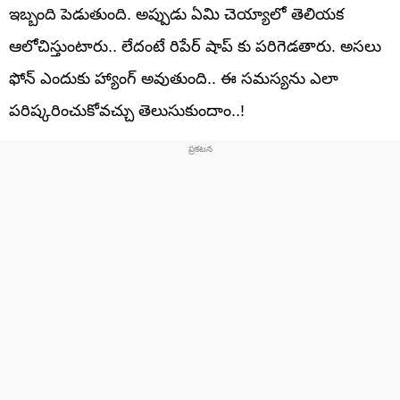
ఇబ్బంది పెడుతుంది. అప్పుడు ఏమి చెయ్యాలో తెలియక
ఆలోచిస్తుంటారు.. లేదంటే రిపేర్ షాప్ కు పరిగెడతారు. అసలు
ఫోన్ ఎందుకు హ్యాంగ్ అవుతుంది.. ఈ సమస్యను ఎలా
పరిష్కరించుకోవచ్చు తెలుసుకుందాం..!