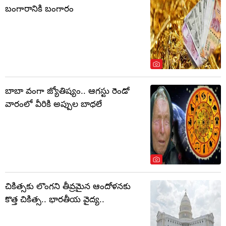
బంగారానికి బంగారం
బాబా వంగా జ్యోతిష్యం.. ఆగస్టు రెండో
వారంలో వీరికి అప్పుల బాధలే
చికిత్సకు లొంగని తీవ్రమైన ఆందోళనకు
కొత్త చికిత్స.. భారతీయ వైద్య..