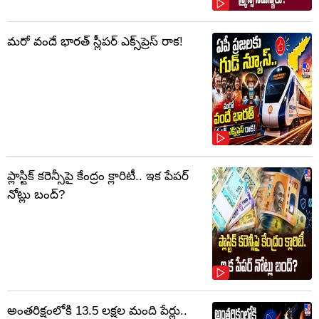
మరో వందే భారత్ స్లీపర్ ఎక్స్‌ప్రెస్ రాక!
ప్లాస్టిక్‌ కరెన్సీపై కేంద్రం క్లారిటీ.. ఇక పేపర్‌
నోట్లు బంద్‌?
అంతరిక్షంలోకి 13.5 లక్షల మంది పేర్లు..