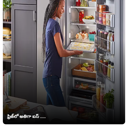
ఫ్రిజ్‌లో అతిగా ఐస్ .....