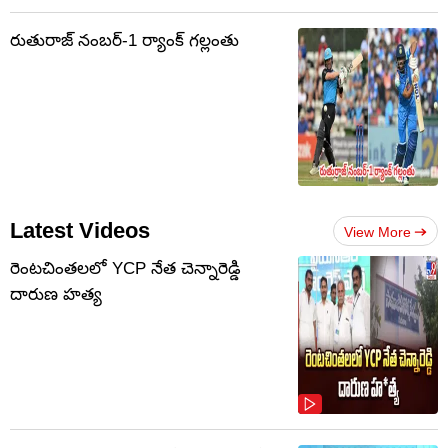
రుతురాజ్ నంబర్-1 ర్యాంక్ గల్లంతు
Latest Videos
View More
రెంటచింతలలో YCP నేత చెన్నారెడ్డి
దారుణ హత్య