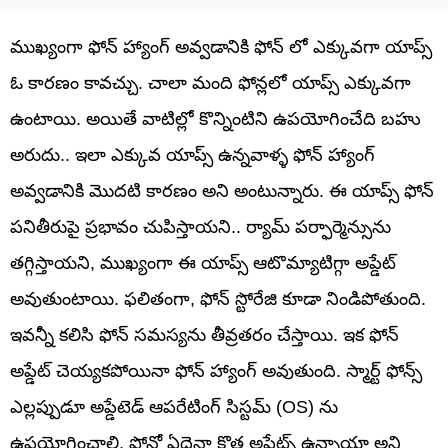
ముఖ్యంగా ఫోన్ హ్యాంగ్ అవ్వడానికి ఫోన్ లో ఎక్కువగా యాప్స్
ఓ కారణం కావచ్చు. చాలా మంది ఫోన్లలో యాప్స్ ఎక్కువగా
ఉంటాయి. అయితే వాటిల్లో కొన్నింటిని ఉపయోగించేది బహు
అరుదు.. ఇలా ఎక్కువ యాప్స్ ఉన్నవాళ్ళ ఫోన్ హ్యాంగ్
అవ్వడానికి మొదటి కారణం అని అంటున్నారు. ఈ యాప్స్ ఫోన్
పనితీరుపై ప్రభావం చుపిస్తాయని.. ర్యామ్ పర్ఫార్మెన్సును
తగ్గిస్తాయని, ముఖ్యంగా ఈ యాప్స్ ఆటొమ్యాటిగ్గా అప్డేట్
అవుతుంటాయి. ఫలితంగా, ఫోన్ స్టోరేజి కూడా నిండిపోతుంది.
ఇవన్నీ కలిసి ఫోన్ సమస్యను తీవ్రతరం చేస్తాయి. ఇక ఫోన్
అప్డేట్ చెయ్యకపోయినా ఫోన్ హ్యాంగ్ అవుతుంది. స్మార్ట్ ఫోన్స్
ఎల్లప్పుడూ అప్డేటెడ్ ఆపరేటింగ్ సిస్టమ్ (OS) ను
ఉపయోగించాలి. ఫోన్లో ఏదైనా క్రొత్త అప్డేట్స్ ఉన్నాయా అని