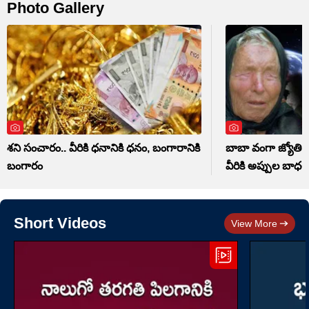
Photo Gallery
శని సంచారం.. వీరికి ధనానికి ధనం, బంగారానికి
బాబా వంగా జ్యోతిష్
బంగారం
వీరికి అప్పుల బాధలే
Short Videos
View More