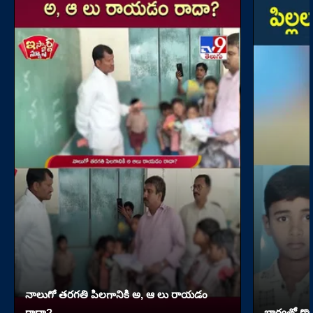
నాలుగో త‌ర‌గతి పిలగానికి అ, ఆ లు రాయ‌డం
రాదా?
భార్యతో గొడ