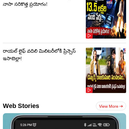
నాసా సరికొత్త ప్రయోగం!
రాయల్ లైఫ్ వదిలి మిలిటరీలోకి ప్రిన్సెస్
ఇసాబెల్లా!
Web Stories
View More