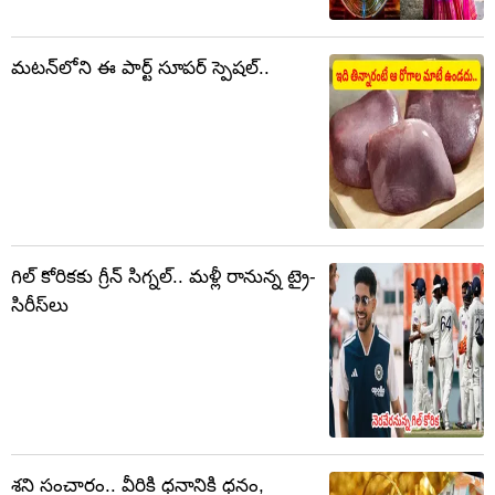
మటన్‌లోని ఈ పార్ట్ సూపర్ స్పెషల్..
గిల్ కోరికకు గ్రీన్ సిగ్నల్.. మళ్లీ రానున్న ట్రై-
సిరీస్‌లు
శని సంచారం.. వీరికి ధనానికి ధనం,