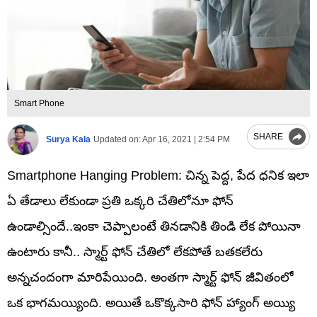
Smart Phone
SHARE
Surya Kala
Updated on:
Apr 16, 2021 | 2:54 PM
Smartphone Hanging Problem: చిన్న పెద్ద, పేద ధనిక ఇలా
ఏ తేడాలు లేకుండా ప్రతి ఒక్కరి చేతిలోనూ ఫోన్
ఉండాల్సిందే..ఇంకా చెప్పాలంటే తినడానికి తిండి లేక పోయినా
ఉంటారు కానీ.. స్మార్ట్ ఫోన్ చేతిలో లేకపోతే బతకలేరు
అన్నచందంగా మారిపేయింది. అంతగా స్మార్ట్ ఫోన్ జీవితంలో
ఒక భాగమయ్యింది. అయితే ఒకొక్కసారి ఫోన్ హ్యాంగ్ అయ్యి