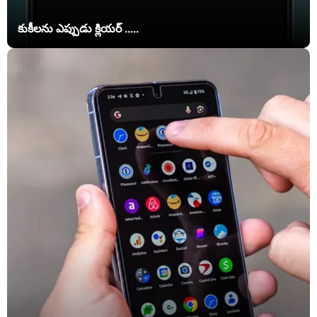
కుకీలను ఎప్పుడు క్లియర్ .....