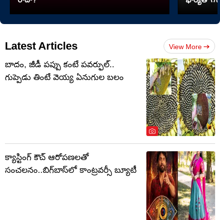
Latest Articles
View More
బాదం, జీడీ పప్పు కంటే పవర్ఫుల్..
గుప్పెడు తింటే వెయ్య ఏనుగుల బలం
క్యాస్టింగ్ కౌచ్ ఆరోపణలతో
సంచలనం..బిగ్‌బాస్‌లో కాంట్రవర్సీ బ్యూటీ