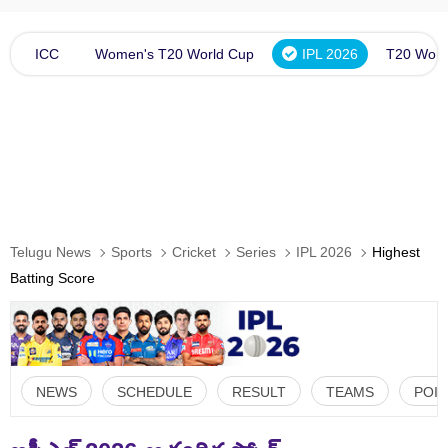
ICC
Women's T20 World Cup
IPL 2026
T20 Worl
Telugu News
Sports
Cricket
Series
IPL 2026
Highest
Batting Score
NEWS
SCHEDULE
RESULT
TEAMS
POIN