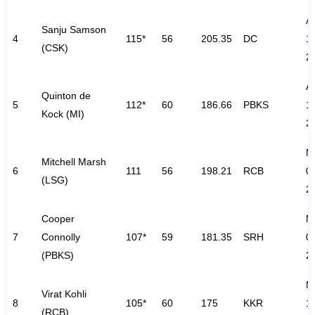
A
Sanju Samson
4
115*
56
205.35
DC
11
(CSK)
2
A
Quinton de
5
112*
60
186.66
PBKS
1
Kock (MI)
2
M
Mitchell Marsh
6
111
56
198.21
RCB
0
(LSG)
2
Cooper
M
7
Connolly
107*
59
181.35
SRH
0
(PBKS)
2
M
Virat Kohli
8
105*
60
175
KKR
1
(RCB)