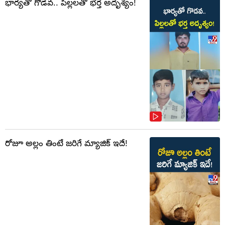
భార్యతో గొడవ.. పిల్లలతో భర్త అదృశ్యం!
రోజూ అల్లం తింటే జరిగే మ్యాజిక్ ఇదే!