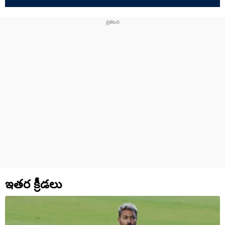
బాస్‌గా తెలు
ఇతర క్రీడలు