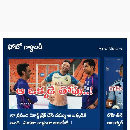
ఫోటో గ్యాలరీ
View More
7 Images
5 Images
నా ప్రపంచ రికార్డ్ బ్రేక్ చేసే దమ్ము ఆ ఒక్కడికే
రోహిత్‌నే తప్
ఉంది.. మిగతా వాళ్లంతా జుజుబీలే..!
అగార్కర్ పోస్ట్