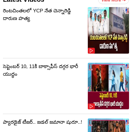
View More
రెంటచింతలలో YCP నేత చెన్నారెడ్డి
దారుణ హత్య
సెప్టెంబర్‌ 10, 11కి బాక్సాఫీస్ దగ్గర భారీ
యుద్ధం
ప్యారడైజ్ టీజర్.. జడల్ జమానా షురూ..!