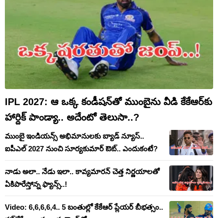
IPL 2027: ఆ ఒక్క కండీషన్‌తో ముంబైను వీడి కేకేఆర్‌కు
హార్దిక్ పాండ్యా.. అదేంటో తెలుసా..?
ముంబై ఇండియన్స్ అభిమానులకు బ్యాడ్ న్యూస్..
ఐపీఎల్ 2027 నుంచి సూర్యకుమార్ ఔట్.. ఎందుకంటే?
నాడు అలా.. నేడు ఇలా.. కావ్యమారన్ చెత్త నిర్ణయాలతో
ఏకిపారేస్తోన్న ఫ్యాన్స్..!
Video: 6,6,6,6,4.. 5 బంతుల్లో కేకేఆర్ ప్లేయర్ బీభత్సం..