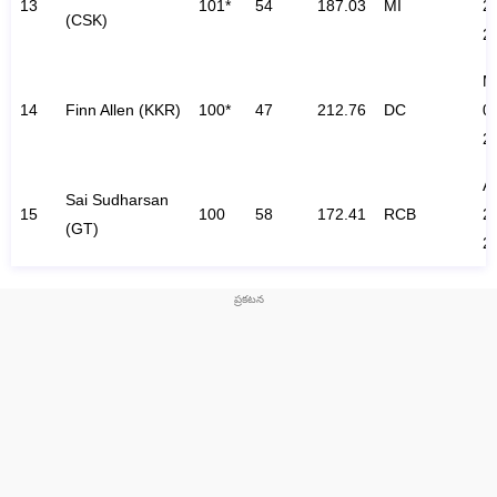
13
101*
54
187.03
MI
2
(CSK)
2
M
14
Finn Allen (KKR)
100*
47
212.76
DC
0
2
A
Sai Sudharsan
15
100
58
172.41
RCB
2
(GT)
2