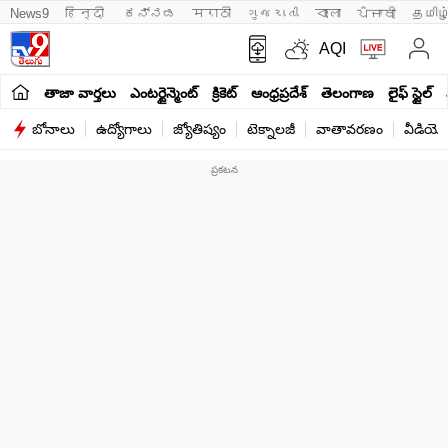
News9
हिन्दी 
ಕನ್ನಡ
मराठी
ગુજરાતી
বাংলা
ਪੰਜਾਬੀ
தமிழ
AQI
తాజా వార్తలు
ఎంటర్టైన్మెంట్
క్రికెట్
ఆంధ్రప్రదేశ్
తెలంగాణ
లైఫ్ స్టైల్
బోనాలు
ఉద్యోగాలు
జ్యోతిష్యం
టెక్నాలజీ
వాతావరణం
వీడియో