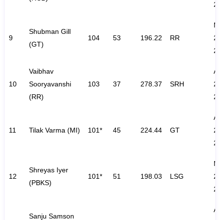
2
M
Shubman Gill
9
104
53
196.22
RR
2
(GT)
2
Vaibhav
A
10
Sooryavanshi
103
37
278.37
SRH
2
(RR)
2
A
11
Tilak Varma (MI)
101*
45
224.44
GT
2
2
M
Shreyas Iyer
12
101*
51
198.03
LSG
2
(PBKS)
2
A
Sanju Samson