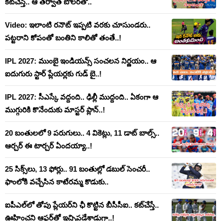
కట్‌చేస్తే.. ఆ తర్వాత బౌలర్‌తో..
Video: ఇలాంటి రనౌట్ ఇప్పటి వరకు చూసుండరు..
పట్టరాని కోపంతో బంతిని కాలితో తంతే..!
IPL 2027: ముంబై ఇండియన్స్ సంచలన నిర్ణయం.. ఆ
ఐదుగురు స్టార్ ప్లేయర్లకు గుడ్ బై..!
IPL 2027: సీఎస్కే వద్దంది.. ఢిల్లీ ముద్దంది.. ఏకంగా ఆ
ముగ్గురికి కొనేందుకు మాస్టర్ ప్లాన్..!
20 బంతులలో 9 పరుగులు.. 4 వికెట్లు, 11 డాట్ బాల్స్..
ఆర్చర్ ఈ టార్చర్ ఏందయ్యా..!
25 సిక్స్‌లు, 13 ఫోర్లు.. 91 బంతుల్లో డబుల్ సెంచరీ..
ఫాంలోకి వచ్చేసిన కాటేరమ్మ కొడుకు..
ఐపీఎల్‌లో తోపు ప్లేయర్‌ని ఛీ కొట్టిన బీసీసీఐ.. కట్‌చేస్తే..
ఊహించని ఆఫర్‌తో ఇచ్చిపడేశాడుగా..!