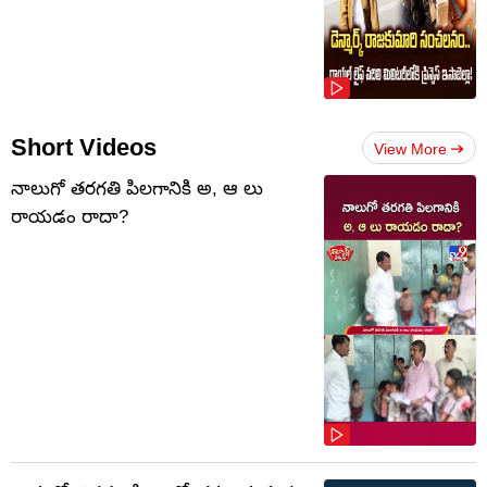
Short Videos
View More
నాలుగో త‌ర‌గతి పిలగానికి అ, ఆ లు
రాయ‌డం రాదా?