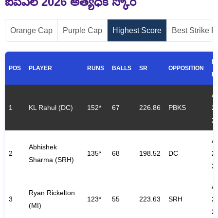
ఐపీఎల్ 2026
అత్యధిక స్కోర్
Orange Cap
Purple Cap
Highest Score
Best Strike R
M
POS
PLAYER
RUNS
BALLS
SR
OPPOSITION
D
A
1
KL Rahul (DC)
152*
67
226.86
PBKS
2
2
A
Abhishek
2
135*
68
198.52
DC
2
Sharma (SRH)
2
A
Ryan Rickelton
3
123*
55
223.63
SRH
2
(MI)
2