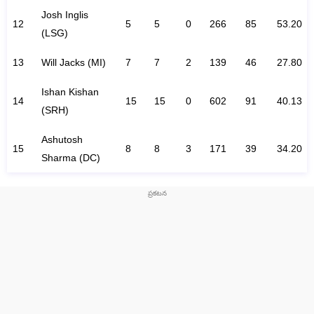
Josh Inglis
12
5
5
0
266
85
53.20
(LSG)
13
Will Jacks (MI)
7
7
2
139
46
27.80
Ishan Kishan
14
15
15
0
602
91
40.13
(SRH)
Ashutosh
15
8
8
3
171
39
34.20
Sharma (DC)