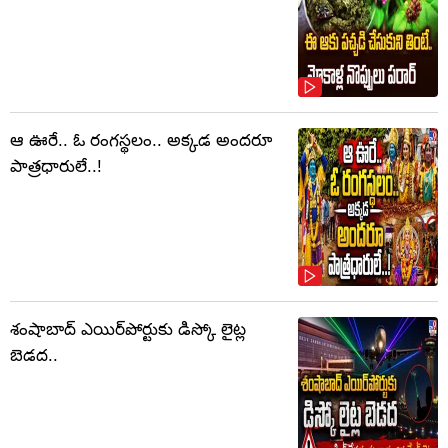
ఆ ఊరే.. ఓ రంగస్థలం.. అక్కడ అందరూ
పాత్రధారులే..!
శంషాబాద్ ఎయిర్‌పోర్టుకు డిస్కో లైట్ల
బెడద..