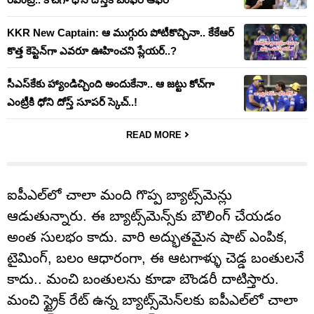
KKR New Captain: ఆ ముగ్గురు పోటీకొచ్చినా.. కేకేఆర్
కొత్త కెప్టెన్‌గా ఎవరూ ఊహించని ప్లేయర్..?
సీఎస్‌కేకు హ్యాండిచ్చింది అందుకేనా.. ఆ జట్టు కోచ్‌గా
ఎంట్రీకి ధోని దోస్త్ సూపర్ స్కెచ్..!
READ MORE
ఐపీఎల్‌లో చాలా మంది గొప్ప బ్యాట్స్‌మెన్లు
ఆడుతున్నారు. ఈ బ్యాట్స్‌మెన్స్‌కు బౌలింగ్ చేయడం
అంత సులభం కాదు. వారి అద్భుతమైన షాట్ ఎంపిక,
టైమింగ్, బలం ఆధారంగా, ఈ ఆటగాళ్ళు చెడ్డ బంతులనే
కాదు.. మంచి బంతులను కూడా బౌండరీ దాటిస్తారు.
మంచి స్ట్రైక్ రేట్ ఉన్న బ్యాట్స్‌మెన్‌లకు ఐపీఎల్‌లో చాలా