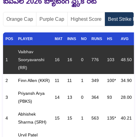
ఐపీఎల్ 2026
బ్యాటింగ్ స్ట్కైక్ రేట్
Orange Cap
Purple Cap
Highest Score
Best Strike R
POS
PLAYER
MAT
INNS
NO
RUNS
HS
AVG
Vaibhav
1
Sooryavanshi
16
16
0
776
103
48.50
(RR)
2
Finn Allen (KKR)
11
11
1
349
100*
34.90
Priyansh Arya
3
14
13
0
364
93
28.00
(PBKS)
Abhishek
4
15
15
1
563
135*
40.21
Sharma (SRH)
Urvil Patel