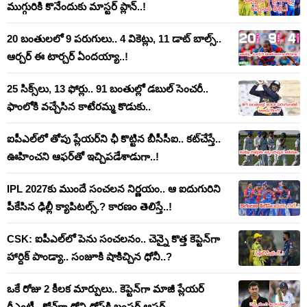
ముగ్గురికి కొనేందుకు మాస్టర్ ప్లాన్..!
20 బంతులలో 9 పరుగులు.. 4 వికెట్లు, 11 డాట్ బాల్స్..
ఆర్చర్ ఈ టార్చర్ ఏందయ్యా..!
25 సిక్స్‌లు, 13 ఫోర్లు.. 91 బంతుల్లో డబుల్ సెంచరీ..
ఫాంలోకి వచ్చేసిన కాటేరమ్మ కొడుకు..
ఐపీఎల్‌లో తోపు ప్లేయర్‌ని ఛీ కొట్టిన బీసీసీఐ.. కట్‌చేస్తే..
ఊహించని ఆఫర్‌తో ఇచ్చిపడేశాడుగా..!
IPL 2027కు ముందే సంచలన నిర్ణయం.. ఆ ఐదుగురిని
పీకేసిన ఢిల్లీ క్యాపిటల్స్.? కారణం తెలిస్తే..!
CSK: ఐపీఎల్‌లో పెను సంచలనం.. చెన్నై కొత్త కెప్టెన్‌గా
హార్దిక్ పాండ్యా.. సంజూకి షాకిచ్చిన ధోనీ..?
ఒకే రోజు 2 కీలక మార్పులు.. కెప్టెన్‌గా మాజీ ప్లేయర్
రీఎంట్రీ.. కోచ్‌గా ధోని దోస్త్‌కి బంఫర్ ఆఫర్