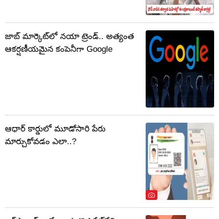
జాబ్ మార్కెట్‌లో నయా ట్రెండ్.. అత్యంత
ఆకర్షణీయమైన కంపెనీగా Google
ఆధార్ కార్డులో మూడోసారి పేరు
మార్చుకోవడం ఎలా..?