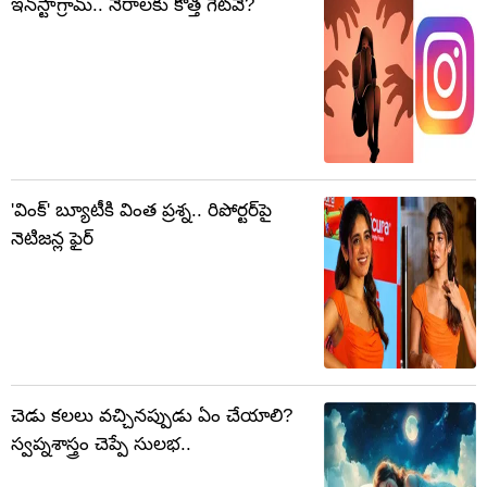
ఇన్‌స్టాగ్రామ్‌.. నేరాలకు కొత్త గేట్‌వే?
'వింక్' బ్యూటీకి వింత ప్రశ్న.. రిపోర్టర్‌పై
నెటిజన్ల ఫైర్
చెడు కలలు వచ్చినప్పుడు ఏం చేయాలి?
స్వప్నశాస్త్రం చెప్పే సులభ..