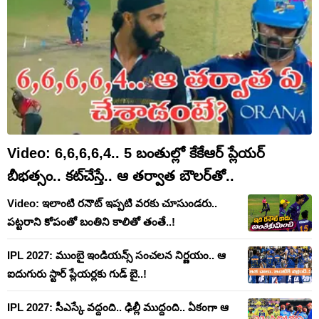
Video: 6,6,6,6,4.. 5 బంతుల్లో కేకేఆర్ ప్లేయర్
బీభత్సం.. కట్‌చేస్తే.. ఆ తర్వాత బౌలర్‌తో..
Video: ఇలాంటి రనౌట్ ఇప్పటి వరకు చూసుండరు..
పట్టరాని కోపంతో బంతిని కాలితో తంతే..!
IPL 2027: ముంబై ఇండియన్స్ సంచలన నిర్ణయం.. ఆ
ఐదుగురు స్టార్ ప్లేయర్లకు గుడ్ బై..!
IPL 2027: సీఎస్కే వద్దంది.. ఢిల్లీ ముద్దంది.. ఏకంగా ఆ