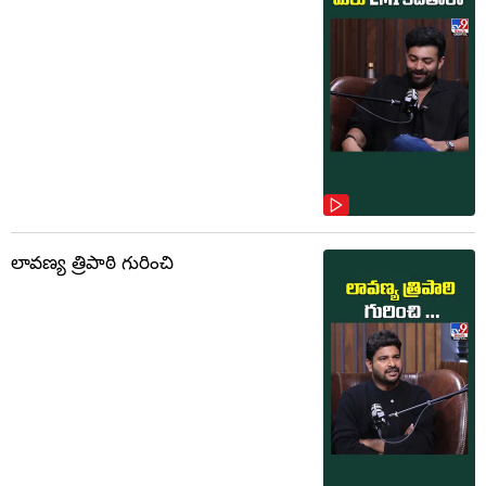
లావణ్య త్రిపాఠి గురించి