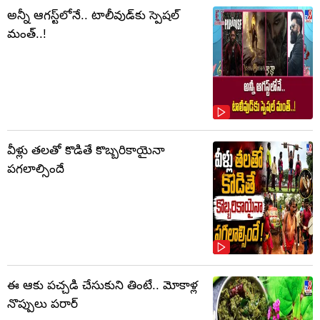
అన్నీ ఆగస్ట్‌లోనే.. టాలీవుడ్‌కు స్పెషల్
మంత్..!
వీళ్లు తలతో కొడితే కొబ్బరికాయైనా
పగలాల్సిందే
ఈ ఆకు పచ్చడి చేసుకుని తింటే.. మోకాళ్ల
నొప్పులు పరార్‌