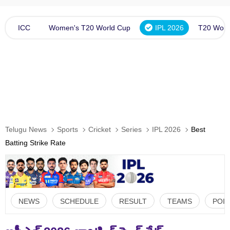
ICC
Women's T20 World Cup
IPL 2026
T20 Worl
Telugu News
Sports
Cricket
Series
IPL 2026
Best
Batting Strike Rate
NEWS
SCHEDULE
RESULT
TEAMS
POIN