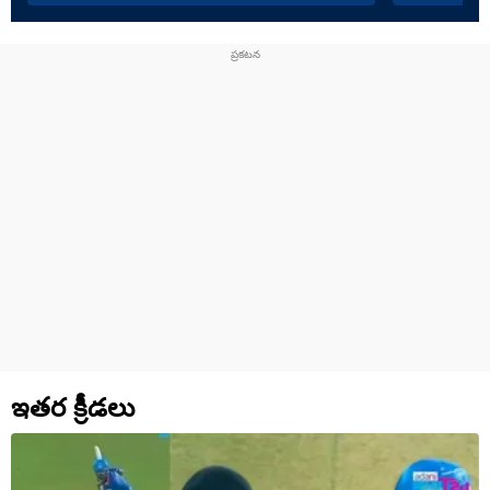
బాస్‌గా తెలు
ఇతర క్రీడలు