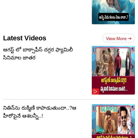
Latest Videos
View More
ఆగస్ట్ లో బాక్సాఫీస్ దగ్గర ఫ్యామిలీ
సినిమాల జాతర
నితిన్‌ను రుక్మిణి కాపాడుతుందా..?ఆ
హీరోపైనే ఆశలన్నీ..!