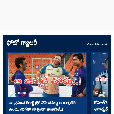
ఫోటో గ్యాలరీ
View More
7 Images
5 Images
నా ప్రపంచ రికార్డ్ బ్రేక్ చేసే దమ్ము ఆ ఒక్కడికే
రోహిత్‌నే తప్
ఉంది.. మిగతా వాళ్లంతా జుజుబీలే..!
అగార్కర్ పోస్ట్