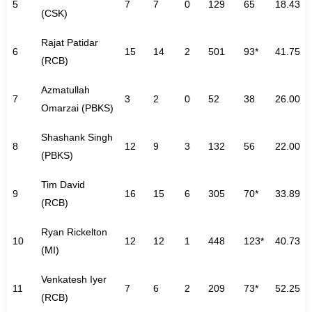
5
7
7
0
129
65
18.43
(CSK)
Rajat Patidar
6
15
14
2
501
93*
41.75
(RCB)
Azmatullah
7
3
2
0
52
38
26.00
Omarzai (PBKS)
Shashank Singh
8
12
9
3
132
56
22.00
(PBKS)
Tim David
9
16
15
6
305
70*
33.89
(RCB)
Ryan Rickelton
10
12
12
1
448
123*
40.73
(MI)
Venkatesh Iyer
11
7
6
2
209
73*
52.25
(RCB)