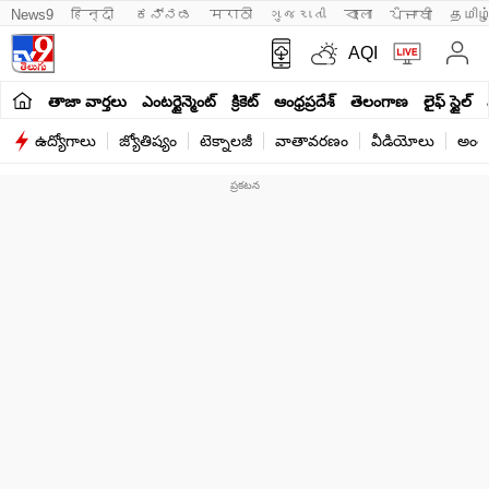
News9
हिन्दी 
ಕನ್ನಡ
मराठी
ગુજરાતી
বাংলা
ਪੰਜਾਬੀ
தமிழ
AQI
తాజా వార్తలు
ఎంటర్టైన్మెంట్
క్రికెట్
ఆంధ్రప్రదేశ్
తెలంగాణ
లైఫ్ స్టైల్
ఉద్యోగాలు
జ్యోతిష్యం
టెక్నాలజీ
వాతావరణం
వీడియోలు
అంతర