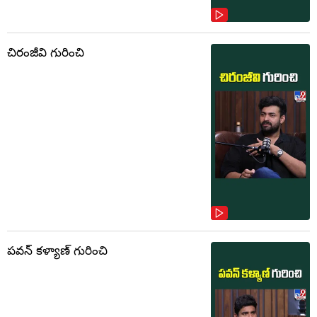
చిరంజీవి గురించి
పవన్ కళ్యాణ్ గురించి