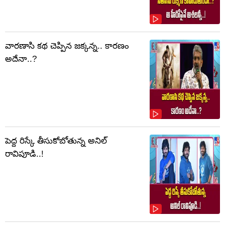
వారణాసి కథ చెప్పిన జక్కన్న.. కారణం
అదేనా..?
పెద్ద రిస్కే తీసుకోబోతున్న అనిల్
రావిపూడి..!