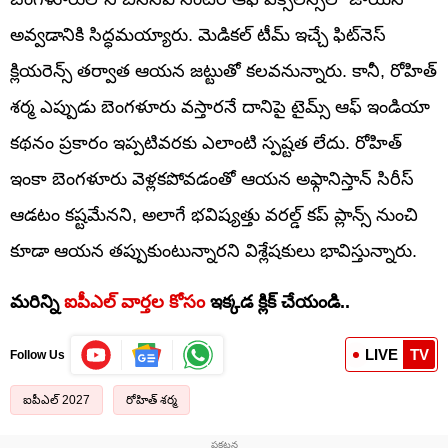
అవ్వడానికి సిద్ధమయ్యారు. మెడికల్ టీమ్ ఇచ్చే ఫిట్‌నెస్
క్లియరెన్స్ తర్వాత ఆయన జట్టుతో కలవనున్నారు. కానీ, రోహిత్
శర్మ ఎప్పుడు బెంగళూరు వస్తారనే దానిపై టైమ్స్ ఆఫ్ ఇండియా
కథనం ప్రకారం ఇప్పటివరకు ఎలాంటి స్పష్టత లేదు. రోహిత్
ఇంకా బెంగళూరు వెళ్లకపోవడంతో ఆయన అఫ్గానిస్తాన్ సిరీస్
ఆడటం కష్టమేనని, అలాగే భవిష్యత్తు వరల్డ్ కప్ ప్లాన్స్ నుంచి
కూడా ఆయన తప్పుకుంటున్నారని విశ్లేషకులు భావిస్తున్నారు.
మరిన్ని
ఐపీఎల్ వార్తల కోసం
ఇక్కడ క్లిక్ చేయండి..
LIVE
TV
Follow Us
ఐపీఎల్ 2027
రోహిత్ శర్మ