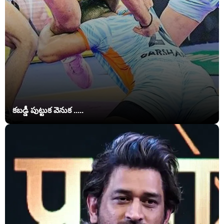
కబడ్డీ పుట్టుక వెనుక .....