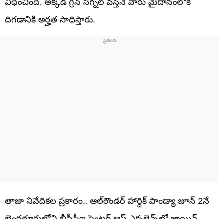
విధించింది. అక్కడ గ్రీన్ సిగ్నల్ వస్తేనే వారు మైదానంలోకి
దిగడానికి అర్హత సాధిస్తారు.
తాజా నివేదికల ప్రకారం.. ఆల్‌రౌండర్ హార్దిక్ పాండ్యా జూన్ 2నే
బెంగళూరులోని బీసీసీఐ సెంటర్ ఆఫ్ ఎక్సలెన్స్‌లో జాయిన్