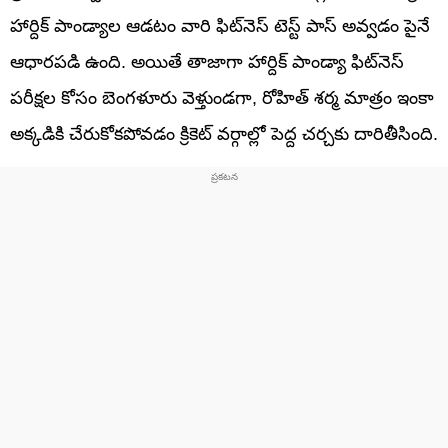
హార్దిక్ పాండ్యాల ఆడటం వారి ఫిట్‌నెస్ టెస్ట్ పాస్ అవ్వడం పైనే
ఆధారపడి ఉంది. అయితే తాజాగా హార్దిక్ పాండ్యా ఫిట్‌నెస్
పరీక్షల కోసం బెంగళూరు వెళ్తుండగా, రోహిత్ శర్మ మాత్రం ఇంకా
అక్కడికి చేరుకోకపోవడం క్రికెట్ వర్గాల్లో పెద్ద చర్చకు దారితీసింది.