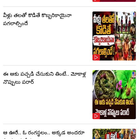
వీళ్లు తలతో కొడితే కొబ్బరికాయైనా
పగలాల్సిందే
ఈ ఆకు పచ్చడి చేసుకుని తింటే.. మోకాళ్ల
నొప్పులు పరార్‌
ఆ ఊరే.. ఓ రంగస్థలం.. అక్కడ అందరూ