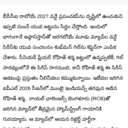
బీసీసీఐ రాబోయే 2027 వన్డే ప్రపంచకప్‌ను దృష్టిలో ఉంచుకుని
ఇప్పటి నుంచే యువ జట్టును సిద్ధం చేస్తోంది. ఇందులో
భాగంగానే అఫ్గానిస్తాన్‌తో జరగబోయే మూడు మ్యాచ్‌ల వన్డే
సిరీస్‌కు యువ సంచలనం శుభ్‌మన్ గిల్‎ను కెప్టెన్‌గా ఎంపిక
చేశారు. సీనియర్ ప్లేయర్ రోహిత్ శర్మ జట్టులో ఉన్నప్పటికీ, గిల్
సారథ్యంలోనే ఈ సిరీస్ సాగనుంది. కానీ రోహిత్ శర్మ ఈ సిరీస్
ఆడటంపై ప్రస్తుతం నీలినీడలు కమ్ముకున్నాయి. ఇటీవల జరిగిన
ఐపీఎల్ 2026 సీజన్‌లో ముంబై ఇండియన్స్ తరఫున ఆడిన
రోహిత్ శర్మ.. రాయల్ ఛాలెంజర్స్ బెంగళూరు (RCB)తో
జరిగిన మ్యాచ్‌లో తీవ్రమైన హ్యామ్‌స్ట్రింగ్ గాయానికి
గురయ్యారు. ఆ మ్యాచ్‌లో ఆయన రిటైర్డ్ హర్ట్‌గా