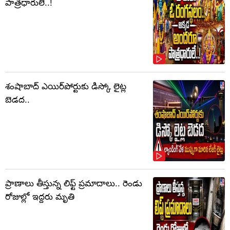
పాత్రధారులే..!
శంషాబాద్ ఎయిర్‌పోర్టుకు డిస్కో లైట్ల
బెడద..
ప్రాణాలు తీస్తున్న లిఫ్ట్‌ ప్రమాదాలు.. రెండు
రోజుల్లో ఇద్దరు మృతి