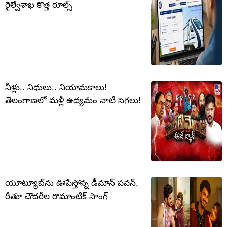
రైల్వేశాఖ కొత్త రూల్స్
నీళ్లు.. నిధులు.. నియామకాలు!
తెలంగాణలో మళ్లీ ఉద్యమం నాటి సెగలు!
యూట్యూబ్‌ను ఊపేస్తోన్న డీమాన్ పవన్,
రీతూ చౌదరీల రొమాంటిక్ సాంగ్