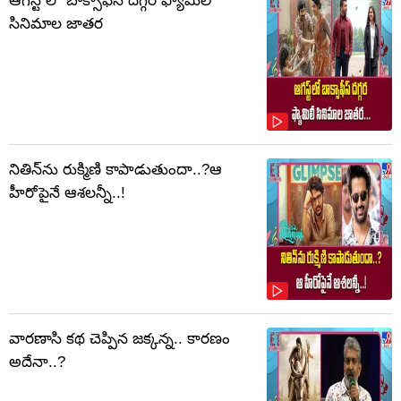
ఆగస్ట్ లో బాక్సాఫీస్ దగ్గర ఫ్యామిలీ
సినిమాల జాతర
నితిన్‌ను రుక్మిణి కాపాడుతుందా..?ఆ
హీరోపైనే ఆశలన్నీ..!
వారణాసి కథ చెప్పిన జక్కన్న.. కారణం
అదేనా..?