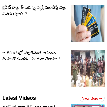
క్రెడిట్ కార్డు తీసుకున్న వ్యక్తి మరణిస్తే బిల్లు
ఎవరు కట్టాలి..?
ఆ గిరిజనుల్లో పట్టలేనంత ఆనందం..
ధింసాతో సందడి.. ఎందుకో తెలుసా..!
Latest Videos
View More