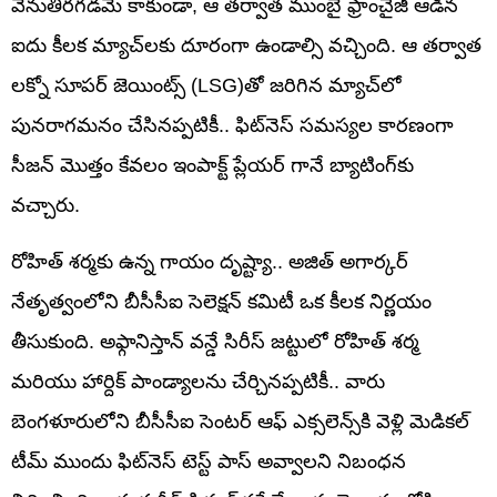
వెనుతిరగడమే కాకుండా, ఆ తర్వాత ముంబై ఫ్రాంచైజీ ఆడిన
ఐదు కీలక మ్యాచ్‌లకు దూరంగా ఉండాల్సి వచ్చింది. ఆ తర్వాత
లక్నో సూపర్ జెయింట్స్ (LSG)తో జరిగిన మ్యాచ్‌లో
పునరాగమనం చేసినప్పటికీ.. ఫిట్‌నెస్ సమస్యల కారణంగా
సీజన్ మొత్తం కేవలం ఇంపాక్ట్ ప్లేయర్ గానే బ్యాటింగ్‌కు
వచ్చారు.
రోహిత్ శర్మకు ఉన్న గాయం దృష్ట్యా.. అజిత్ అగార్కర్
నేతృత్వంలోని బీసీసీఐ సెలెక్షన్ కమిటీ ఒక కీలక నిర్ణయం
తీసుకుంది. అఫ్గానిస్తాన్ వన్డే సిరీస్ జట్టులో రోహిత్ శర్మ
మరియు హార్దిక్ పాండ్యాలను చేర్చినప్పటికీ.. వారు
బెంగళూరులోని బీసీసీఐ సెంటర్ ఆఫ్ ఎక్సలెన్స్‎కి వెళ్లి మెడికల్
టీమ్ ముందు ఫిట్‌నెస్ టెస్ట్ పాస్ అవ్వాలని నిబంధన