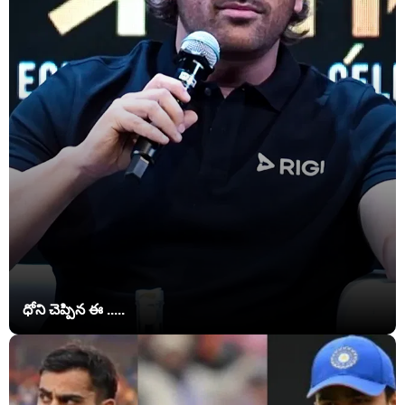
ధోని చెప్పిన ఈ .....