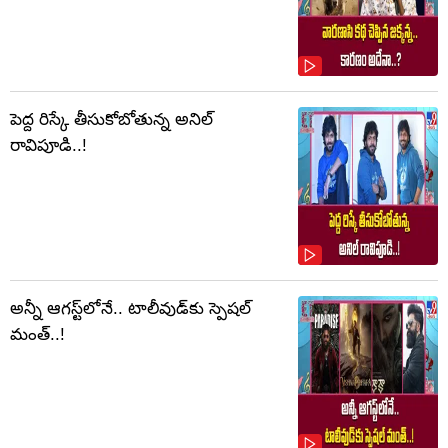
పెద్ద రిస్కే తీసుకోబోతున్న అనిల్
రావిపూడి..!
అన్నీ ఆగస్ట్‌లోనే.. టాలీవుడ్‌కు స్పెషల్
మంత్..!