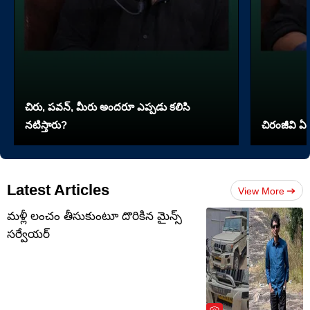
చిరు, పవన్, మీరు అందరూ ఎప్పడు కలిసి
నటిస్తారు?
చిరంజీవి ఏ 
Latest Articles
View More
మళ్లీ లంచం తీసుకుంటూ దొరికిన మైన్స్
సర్వేయర్