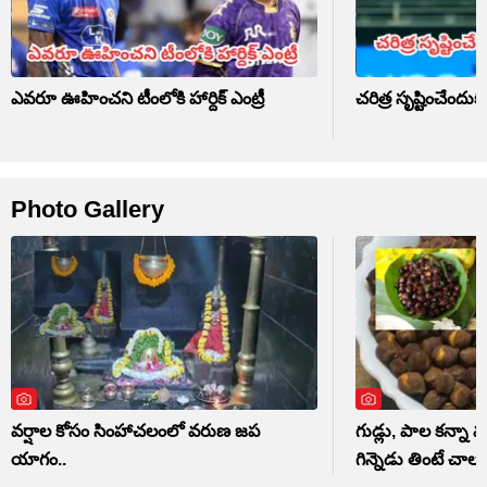
ఎవరూ ఊహించని టీంలోకి హార్దిక్ ఎంట్రీ
చరిత్ర సృష్టించేం
Photo Gallery
వర్షాల కోసం సింహాచలంలో వరుణ జప
గుడ్లు, పాల కన్నా మ
యాగం..
గిన్నెడు తింటే చాలు