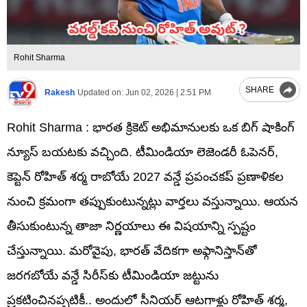
Rohit Sharma
SHARE
Rakesh
Updated on:
Jun 02, 2026 | 2:51 PM
Rohit Sharma : భారత క్రికెట్ అభిమానులకు ఒక బిగ్ షాకింగ్
న్యూస్ బయటకు వచ్చింది. టీమిండియా లెజెండరీ ఓపెనర్,
కెప్టెన్ రోహిత్ శర్మ రాబోయే 2027 వన్డే ప్రపంచకప్ ప్రణాళికల
నుంచి క్రమంగా తప్పుకుంటున్నట్లు వార్తలు వస్తున్నాయి. ఆయన
తీసుకుంటున్న తాజా నిర్ణయాలు ఈ విషయాన్ని స్పష్టం
చేస్తున్నాయి. మరోవైపు, భారత్ వేదికగా అఫ్గానిస్తాన్‌తో
జరగబోయే వన్డే సిరీస్‎కు టీమిండియా జట్టును
ప్రకటించినప్పటికీ.. అందులో సీనియర్ ఆటగాళ్లు రోహిత్ శర్మ,