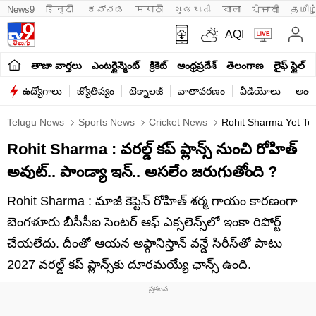
News9
हिन्दी 
ಕನ್ನಡ
मराठी
ગુજરાતી
বাংলা
ਪੰਜਾਬੀ
தமிழ
AQI
తాజా వార్తలు
ఎంటర్టైన్మెంట్
క్రికెట్
ఆంధ్రప్రదేశ్
తెలంగాణ
లైఫ్ స్టైల్
ఉద్యోగాలు
జ్యోతిష్యం
టెక్నాలజీ
వాతావరణం
వీడియోలు
అంతర
Telugu News
Sports News
Cricket News
Rohit Sharma Yet To 
Rohit Sharma : వరల్డ్ కప్ ప్లాన్స్ నుంచి రోహిత్
అవుట్.. పాండ్యా ఇన్.. అసలేం జరుగుతోంది ?
Rohit Sharma : మాజీ కెప్టెన్ రోహిత్ శర్మ గాయం కారణంగా
బెంగళూరు బీసీసీఐ సెంటర్ ఆఫ్ ఎక్సలెన్స్‌లో ఇంకా రిపోర్ట్
చేయలేదు. దీంతో ఆయన అఫ్గానిస్తాన్ వన్డే సిరీస్‌తో పాటు
2027 వరల్డ్ కప్ ప్లాన్స్‌కు దూరమయ్యే ఛాన్స్ ఉంది.