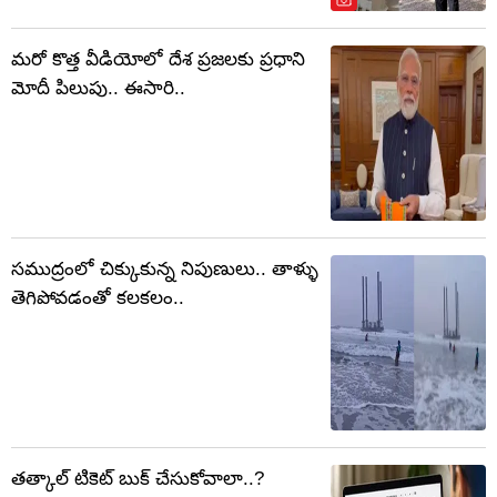
మరో కొత్త వీడియోలో దేశ ప్రజలకు ప్రధాని
మోదీ పిలుపు.. ఈసారి..
సముద్రంలో చిక్కుకున్న నిపుణులు.. తాళ్ళు
తెగిపోవడంతో కలకలం..
తత్కాల్ టికెట్ బుక్ చేసుకోవాలా..?