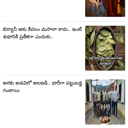
బిర్యానీ ఆకు కేవలం మసాలా కాదు.. ఇంటి
శుభానికి ప్రతీకగా ఎందుకు..
అరకు అడవిలో అలజడి.. భారీగా పట్టుబడ్డ
గంజాయి