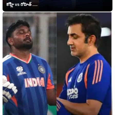
కోహ్లీ vs రోహిత్ .....