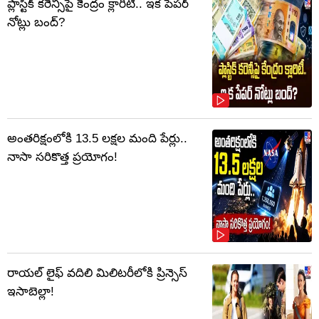
ప్లాస్టిక్‌ కరెన్సీపై కేంద్రం క్లారిటీ.. ఇక పేపర్‌
నోట్లు బంద్‌?
అంతరిక్షంలోకి 13.5 లక్షల మంది పేర్లు..
నాసా సరికొత్త ప్రయోగం!
రాయల్ లైఫ్ వదిలి మిలిటరీలోకి ప్రిన్సెస్
ఇసాబెల్లా!