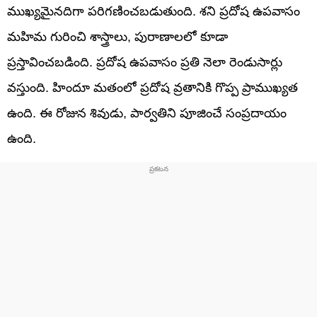
ముఖ్యమైనదిగా పరిగణించబడుతుంది. శని ప్రదోష ఉపవాసం
మహిమ గురించి శాస్త్రాలు, పురాణాలలో కూడా
ప్రస్తావించబడింది. ప్రదోష ఉపవాసం ప్రతి నెలా రెండుసార్లు
వస్తుంది. హిందూ మతంలో ప్రదోష వ్రతానికి గొప్ప ప్రాముఖ్యత
ఉంది. ఈ రోజున శివుడు, పార్వతిని పూజించే సంప్రదాయం
ఉంది.