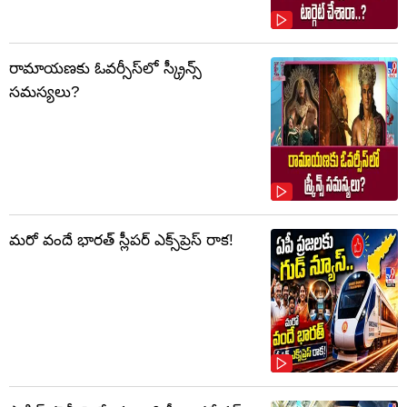
రామాయణకు ఓవర్సీస్‌లో స్క్రీన్స్
సమస్యలు?
మరో వందే భారత్ స్లీపర్ ఎక్స్‌ప్రెస్ రాక!