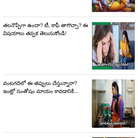
తలనొప్పిగా ఉందా? టీ, కాఫీ తాగొచ్చా? ఈ
విషయాలు తప్పక తెలుసుకోండి!
వంటగదిలో ఈ తప్పులు చేస్తున్నారా?
ఇంట్లో సంతోషం మాయం కావడానికి...