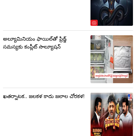
అల్యూమినియం ఫాయిల్‌తో ఫ్రిడ్జ్
సమస్యకు కంప్లీట్ సొల్యూషన్
ఖతర్నాటక.. జలకళ కాదు జలాల చోరకళ!