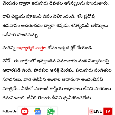
చేయడం ద్వారా ఇరువురు దేవతల ఆశీస్సులను పొందుతారు.
రావి చెట్టును పూజించి దీపం వెలిగించండి. శని ప్రదోష
ఉపవాసం ఆచరించడం ద్వారా శివుడు, శనిశ్వరుడి ఆశీస్సులు
ఒకేసారి పొందవచ్చు.
మరిన్ని
ఆధ్యాత్మిక వార్తల
కోసం ఇక్కడ క్లిక్ చేయండి..
నోట్ : ఈ వార్తలలో ఇవ్వబడిన సమాచారం మత విశ్వాసాలపై
ఆధారపడి ఉంది. పాఠకుల ఆసక్తి మేరకు.. పలువురు పండితుల
సూచనలు, వారి తెలిపిన అంశాల ఆధారంగా అందించినవి
మాత్రమే.. వీటిలో ఎలాంటి శాస్త్రీయ ఆధారాలు లేవని పాఠకులు
గమనించాలి. టీవీ9 తెలుగు దీనిని ధృవీకరించలేదు
LIVE
TV
Follow Us