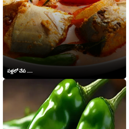
పళ్లలో చేప .....