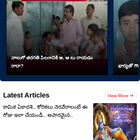
నాలుగో త‌ర‌గతి పిలగానికి అ, ఆ లు రాయ‌డం
రాదా?
భార్యతో గొడ
Latest Articles
View More
కామిక ఏకాదశి.. కోరికలు నెరవేరాలంటే ఈ
రోజు ఇలా చేయండి.. అపారమైన..