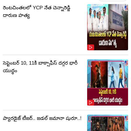
రెంటచింతలలో YCP నేత చెన్నారెడ్డి
దారుణ హత్య
సెప్టెంబర్‌ 10, 11కి బాక్సాఫీస్ దగ్గర భారీ
యుద్ధం
ప్యారడైజ్ టీజర్.. జడల్ జమానా షురూ..!