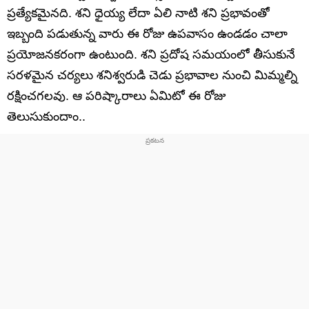
ప్రత్యేకమైనది. శని ధైయ్య లేదా ఏలి నాటి శని ప్రభావంతో
ఇబ్బంది పడుతున్న వారు ఈ రోజు ఉపవాసం ఉండడం చాలా
ప్రయోజనకరంగా ఉంటుంది. శని ప్రదోష సమయంలో తీసుకునే
సరళమైన చర్యలు శనిశ్వరుడి చెడు ప్రభావాల నుంచి మిమ్మల్ని
రక్షించగలవు. ఆ పరిష్కారాలు ఏమిటో ఈ రోజు
తెలుసుకుందాం..