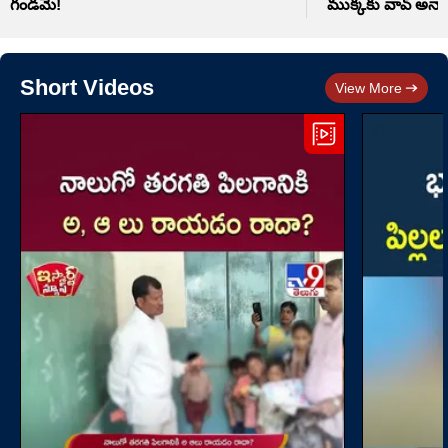
గండమే!
ముక్కకు వావ్ అనాల
Short Videos
View More