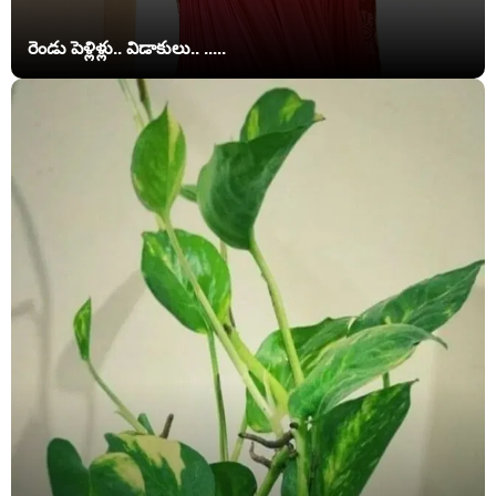
రెండు పెళ్లిళ్లు.. విడాకులు.. .....