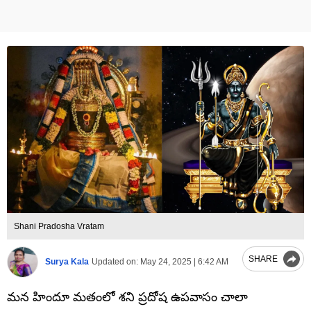
Shani Pradosha Vratam
SHARE
Surya Kala
Updated on:
May 24, 2025 | 6:42 AM
మన హిందూ మతంలో శని ప్రదోష ఉపవాసం చాలా