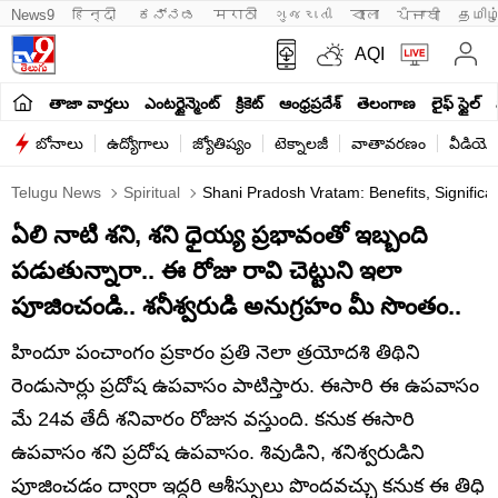
News9
हिन्दी 
ಕನ್ನಡ
मराठी
ગુજરાતી
বাংলা
ਪੰਜਾਬੀ
தமிழ
AQI
తాజా వార్తలు
ఎంటర్టైన్మెంట్
క్రికెట్
ఆంధ్రప్రదేశ్
తెలంగాణ
లైఫ్ స్టైల్
బోనాలు
ఉద్యోగాలు
జ్యోతిష్యం
టెక్నాలజీ
వాతావరణం
వీడియో
Telugu News
Spiritual
Shani Pradosh Vratam: Benefits, Significa
ఏలి నాటి శని, శని ధైయ్య ప్రభావంతో ఇబ్బంది
పడుతున్నారా.. ఈ రోజు రావి చెట్టుని ఇలా
పూజించండి.. శనీశ్వరుడి అనుగ్రహం మీ సొంతం..
హిందూ పంచాంగం ప్రకారం ప్రతి నెలా త్రయోదశి తిథిని
రెండుసార్లు ప్రదోష ఉపవాసం పాటిస్తారు. ఈసారి ఈ ఉపవాసం
మే 24వ తేదీ శనివారం రోజున వస్తుంది. కనుక ఈసారి
ఉపవాసం శని ప్రదోష ఉపవాసం. శివుడిని, శనిశ్వరుడిని
పూజించడం ద్వారా ఇద్దరి ఆశీస్సులు పొందవచ్చు కనుక ఈ తిధి