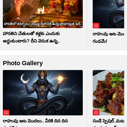
హారతిని చేతులతో కళ్లకు ఎందుకు
రాహువు ఆట మొదలు.
అద్దుకుంటారు? దీని వెనుక ఉన్న..
గండమే!
Photo Gallery
రాహువు ఆట మొదలు.. వీరికి దిన దిన
సండే స్పెషల్..మటన్ 