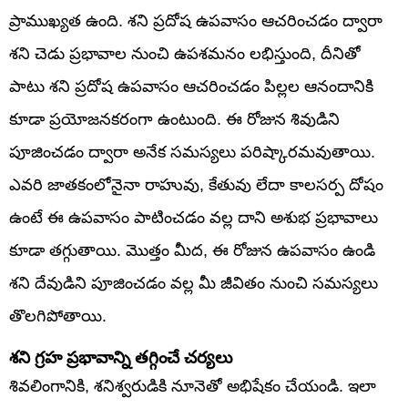
ప్రాముఖ్యత ఉంది. శని ప్రదోష ఉపవాసం ఆచరించడం ద్వారా
శని చెడు ప్రభావాల నుంచి ఉపశమనం లభిస్తుంది, దీనితో
పాటు శని ప్రదోష ఉపవాసం ఆచరించడం పిల్లల ఆనందానికి
కూడా ప్రయోజనకరంగా ఉంటుంది. ఈ రోజున శివుడిని
పూజించడం ద్వారా అనేక సమస్యలు పరిష్కారమవుతాయి.
ఎవరి జాతకంలోనైనా రాహువు, కేతువు లేదా కాలసర్ప దోషం
ఉంటే ఈ ఉపవాసం పాటించడం వల్ల దాని అశుభ ప్రభావాలు
కూడా తగ్గుతాయి. మొత్తం మీద, ఈ రోజున ఉపవాసం ఉండి
శని దేవుడిని పూజించడం వల్ల మీ జీవితం నుంచి సమస్యలు
తొలగిపోతాయి.
శని గ్రహ ప్రభావాన్ని తగ్గించే చర్యలు
శివలింగానికి, శనిశ్వరుడికి నూనెతో అభిషేకం చేయండి. ఇలా