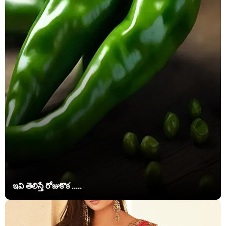
ఇవి తెలిస్తే రోజుకొక .....