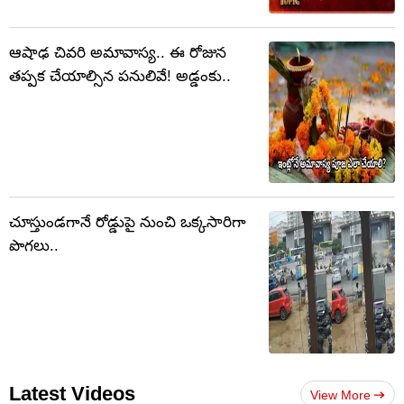
ఆషాఢ చివరి అమావాస్య.. ఈ రోజున
తప్పక చేయాల్సిన పనులివే! అడ్డంకు..
చూస్తుండగానే రోడ్డుపై నుంచి ఒక్కసారిగా
పొగలు..
Latest Videos
View More