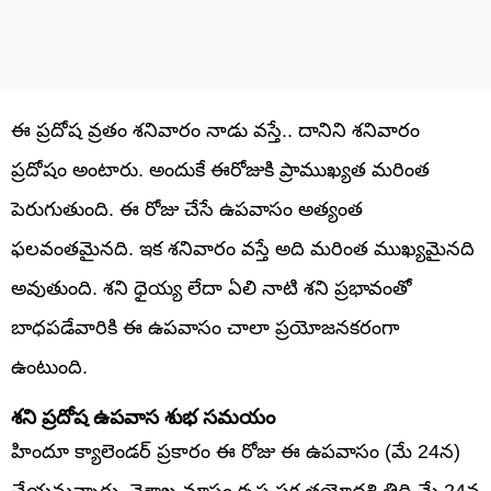
ఈ ప్రదోష వ్రతం శనివారం నాడు వస్తే.. దానిని శనివారం
ప్రదోషం అంటారు. అందుకే ఈరోజుకి ప్రాముఖ్యత మరింత
పెరుగుతుంది. ఈ రోజు చేసే ఉపవాసం అత్యంత
ఫలవంతమైనది. ఇక శనివారం వస్తే అది మరింత ముఖ్యమైనది
అవుతుంది. శని ధైయ్య లేదా ఏలి నాటి శని ప్రభావంతో
బాధపడేవారికి ఈ ఉపవాసం చాలా ప్రయోజనకరంగా
ఉంటుంది.
శని ప్రదోష ఉపవాస శుభ సమయం
హిందూ క్యాలెండర్ ప్రకారం ఈ రోజు ఈ ఉపవాసం (మే 24న)
చేయనున్నారు. వైశాఖ మాసం కృష్ణ పక్ష త్రయోదశి తిథి మే 24న