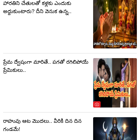
హారతిని చేతులతో కళ్లకు ఎందుకు
అద్దుకుంటారు? దీని వెనుక ఉన్న..
ప్రేమ ద్వేషంగా మారితే.. పగతో రగిలిపోయే
ప్రేమికులు..
రాహువు ఆట మొదలు.. వీరికి దిన దిన
గండమే!