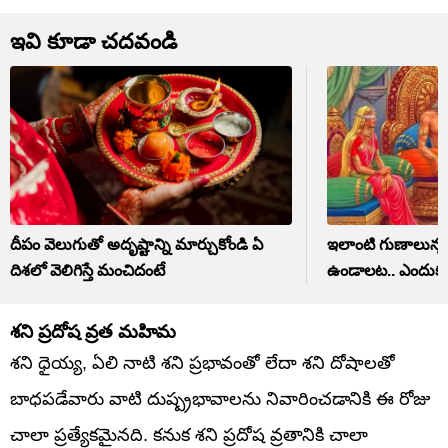
ఇవి కూడా చదవండి
దీపం వెలుగుతో అదృష్టాన్ని మార్చుకోండి ఏ
ఇలాంటి గుణాలున్న 
దిశలో వెలిగిస్తే మంచిదంటే
ఉండాలట.. ఎందుకం
శని ప్రదోష వ్రత మహిమ
శని ధైయ్య, ఏలి నాటి శని ప్రభావంతో లేదా శని దోషాలతో
బాధపడేవారు వాటి దుష్ప్రభావాలను నివారించడానికి ఈ రోజు
చాలా ప్రత్యేకమైనది. కనుక శని ప్రదోష వ్రతానికి చాలా