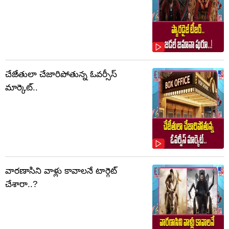
చేజేతులా చేజారిపోతున్న ఓవర్సీస్
మార్కెట్..
వారణాసిని వాళ్లు కావాలనే టార్గెట్
చేశారా..?