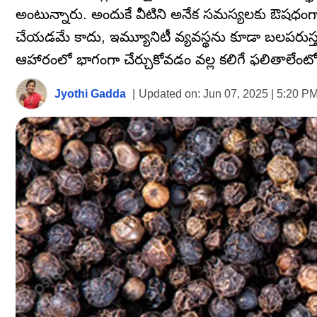
అంటున్నారు. అందుకే వీటిని అనేక సమస్యలకు ఔషధంగా 
చేయడమే కాదు, ఇమ్యూనిటీ వ్యవస్థను కూడా బలపరుస్త
ఆహారంలో భాగంగా చేర్చుకోవడం వల్ల కలిగే ఫలితాలేంట
Jyothi Gadda
|
Updated on:
Jun 07, 2025 | 5:20 P