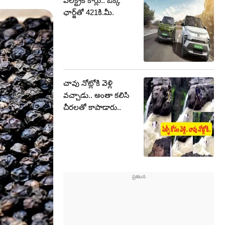
ఎలక్ట్రిక్ కార్లు.. ఒక్క
ఛార్జ్‌తో 421కి.మీ.
చావు నోట్లోకి వెళ్లి
వచ్చాడు.. అంతా కలిసి
చీరలతో కాపాడారు..