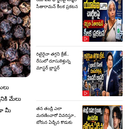
సీతారామన్ కీలక ప్రకటన
రిటైరైనా తగ్గని క్రేజ్..
రేసులో దూసుకెళ్తున్న
మాస్టర్‌ బ్లాస్టర్‌
ణులు
నికి మేలు
తన తండ్రి ఎలా
డా మీ
మరణించారో వివరిస్తూ..
బోరున ఏడ్చిన కొడుకు