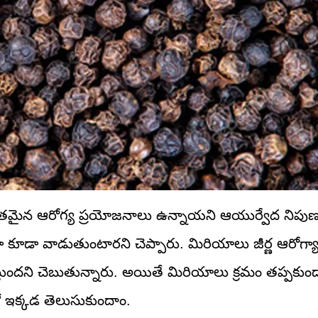
భుతమైన ఆరోగ్య ప్రయోజనాలు ఉన్నాయని ఆయుర్వేద నిపు
కూడా వాడుతుంటారని చెప్పారు. మిరియాలు జీర్ణ ఆరోగ్యా
ుందని చెబుతున్నారు. అయితే మిరియాలు క్రమం తప్పకుం
ో ఇక్కడ తెలుసుకుందాం.