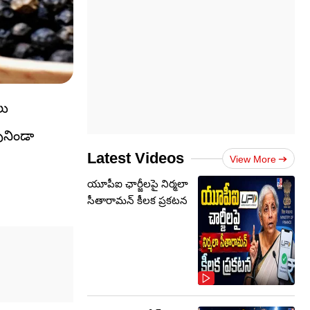
లు
ునిండా
Latest Videos
View More
యూపీఐ ఛార్జీలపై నిర్మలా
సీతారామన్ కీలక ప్రకటన