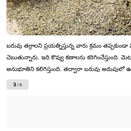
బరువు తగ్గాలని ప్రయత్నిస్తున్న వారు క్రమం తప్పకు
చెబుతున్నారు. ఇది కొవ్వు కణాలను కరిగించేస్తుంది.
అనుభూతిని కలిగిస్తుంది. తద్వారా బరువు అదుపులో ఉ
3
/ 6