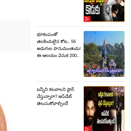
భూకంపంతో
తలకిందులైన కోట.. 56
అడుగుల హనుమంతుడు!
ఈ ఆలయం వెనుక 200..
బన్నీని కలవాలని ప్లాన్
చేస్తున్నారా? అప్‌డేట్
తెలుసుకోవాల్సిందే