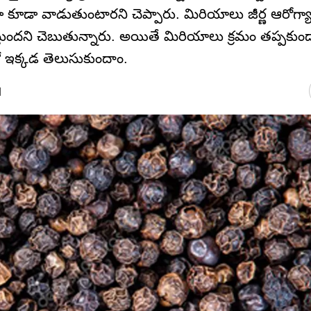
కూడా వాడుతుంటారని చెప్పారు. మిరియాలు జీర్ణ ఆరోగ్యా
ుందని చెబుతున్నారు. అయితే మిరియాలు క్రమం తప్పకుం
ో ఇక్కడ తెలుసుకుందాం.
M