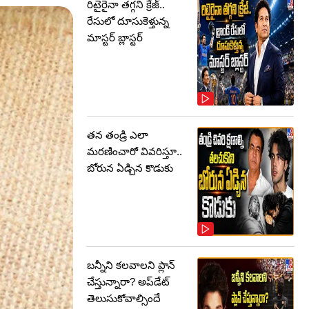
రిటైరైనా తగ్గని క్రేజ్..
రేసులో దూసుకెళ్తున్న
మాస్టర్‌ బ్లాస్టర్‌
తన తండ్రి ఎలా
మరణించారో వివరిస్తూ..
బోరున ఏడ్చిన కొడుకు
బన్నీని కలవాలని ప్లాన్
చేస్తున్నారా? అప్‌డేట్
తెలుసుకోవాల్సిందే