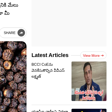
నికి మేలు
డా మీ
SHARE
Latest Articles
View More
BCCI CoEను
వెనకేసుకొచ్చిన వీవీఎస్
లక్ష్మణ్
యూపీఐ ఛార్జీలపై నిర్మలా