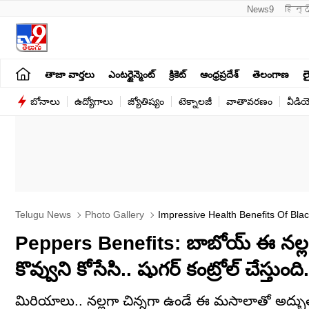
News9
हिन्द
తాజా వార్తలు
ఎంటర్టైన్మెంట్
క్రికెట్
ఆంధ్రప్రదేశ్
తెలంగాణ
లై
బోనాలు
ఉద్యోగాలు
జ్యోతిష్యం
టెక్నాలజీ
వాతావరణం
వీడి
Telugu News
Photo Gallery
Impressive Health Benefits Of Bla
Peppers Benefits: బాబోయ్‌ ఈ నల్ల
కొవ్వుని కోసేసి.. షుగర్‌ కంట్రోల్‌ చేస్తుంది.
మిరియాలు.. నల్లగా చిన్నగా ఉండే ఈ మసాలాతో అద్