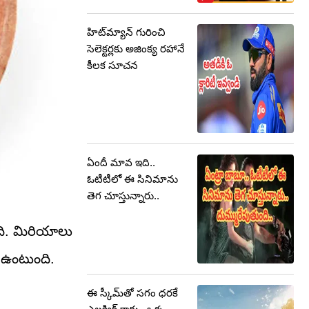
హిట్‌మ్యాన్‌ గురించి
సెలెక్టర్లకు అజింక్య రహానే
కీలక సూచన
ఏందీ మావ ఇది..
ఓటీటీలో ఈ సినిమాను
తెగ చూస్తున్నారు..
ంది. మిరియాలు
్ ఉంటుంది.
ఈ స్కీమ్‌తో సగం ధరకే