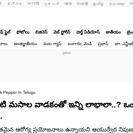
ी 
ಕನ್ನಡ
मराठी
ગુજરાતી
বাংলা
ਪੰਜਾਬੀ
தமிழ்
മലയാളം
म
ఫ్ స్టైల్
ఫోటోలు
బిజినెస్
వెబ్ స్టోరీస్
షార్ట్ వీడియోస్
జాతీయం
ట్రె
యోలు
అంతర్జాతీయం
వంట గ్యాస్
బంగారం, వెండి
ప్రభాస్
జూ. ఎన్టీఆర
ck Pepper In Telugu
టి మసాల వాడకంతో ఇన్ని లాభాలా..? ఒంట
.
భుతమైన ఆరోగ్య ప్రయోజనాలు ఉన్నాయని ఆయుర్వేద నిపు