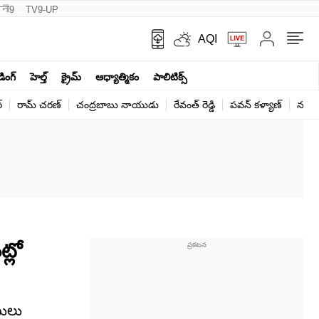
नी9
TV9-UP
AQI
ండింగ్
హెల్త్‌
క్రైమ్
ఆధ్యాత్మికం
పాలిటిక్స్‌
్
రామ్ చ‌ర‌ణ్‌
చంద్రబాబు నాయుడు
రేవంత్ రెడ్డి
పవన్ కళ్యాణ్
నరేంద
్లో
ణులు