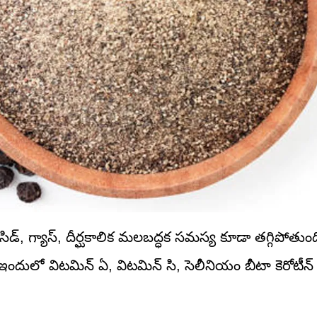
డ్, గ్యాస్, దీర్ఘకాలిక మలబద్ధక సమస్య కూడా తగ్గిపోతు
 ఇందులో విటమిన్ ఏ, విటమిన్ సి, సెలీనియం బీటా కెరోటీన