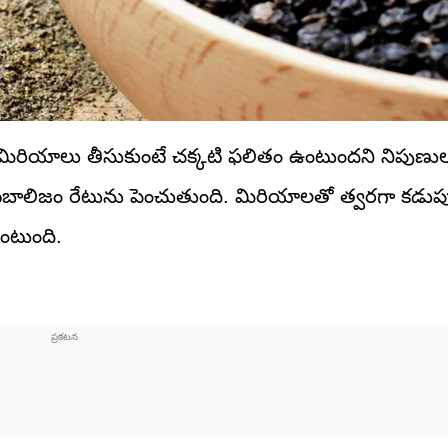
ండా మిరియాలు తీసుకుంటే చక్కటి ఫలితం ఉంటుందని నిపుణు
 మెటబాలిజం రేటును పెంచుతుంది. మిరియాలతో త్వరగా కడుప
ంటుంది.