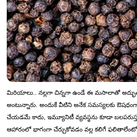
మిరియాలు.. నల్లగా చిన్నగా ఉండే ఈ మసాలాతో అద్
అంటున్నారు. అందుకే వీటిని అనేక సమస్యలకు ఔషధంగా 
చేయడమే కాదు, ఇమ్యూనిటీ వ్యవస్థను కూడా బలపరుస్త
ఆహారంలో భాగంగా చేర్చుకోవడం వల్ల కలిగే ఫలితాలేంట