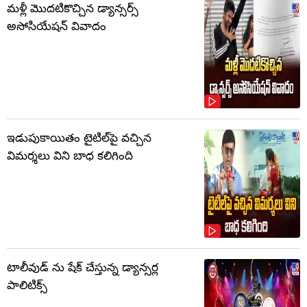
మళ్లీ మొదటికొచ్చిన డ్యాన్సర్స్
అసోసియేషన్ వివాదం
ఇడుపుకాయితం టైటిల్‌పై వచ్చిన
విమర్శలు విని బాధ కలిగింది
టాలీవుడ్ ను షేక్ చేస్తున్న డ్యాన్సర్ల
పాలిటిక్స్