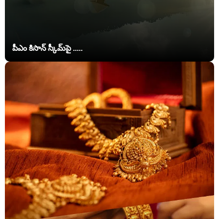
పీఎం కిసాన్‌ స్కీమ్‌పై .....