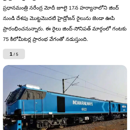
ప్రధానమంత్రి నరేంద్ర మోదీ జూలై 17న హర్యానాలోని జింద్
నుండి దేశపు మొట్టమొదటి హైడ్రోజన్ రైలును జెండా ఊపి
ప్రారంభించనున్నారు. ఈ రైలు జింద్-సోనిపత్ మార్గంలో గంటకు
75 కిలోమీటర్ల ప్రారంభ వేగంతో నడుస్తుంది.
1
/ 5