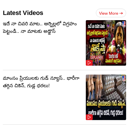
Latest Videos
View More
ఇదే నా చివరి మాట.. ఆర్నెల్లలో విగ్రహం
పెట్టండి.. నా మాటకు అడ్డొస్
మాంసం ప్రియులకు గుడ్ న్యూస్.. భారీగా
తగ్గిన చికెన్, గుడ్ల ధరలు!