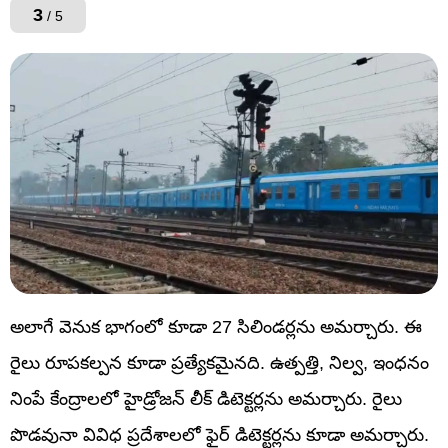
3
/ 5
అలాగే వెనుక భాగంలో కూడా 27 సిలిండర్లను అమర్చారు. ఈ
రైలు రూపకల్పన కూడా ప్రత్యేకమైనది. ఉత్పత్తి, నిల్వ, ఇంధనం
నింపే కేంద్రాలలో హైడ్రోజన్ లీక్ డిటెక్టర్లను అమర్చారు. రైలు
పొడవునా వివిధ ప్రదేశాలలో ఫైర్ డిటెక్టర్లను కూడా అమర్చారు.