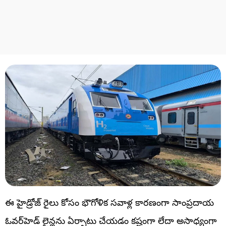
ఈ హైడ్రోజ్‌ రైలు కోసం భౌగోళిక సవాళ్ల కారణంగా సాంప్రదాయ
ఓవర్‌హెడ్ లైన్లను ఏర్పాటు చేయడం కష్టంగా లేదా అసాధ్యంగా