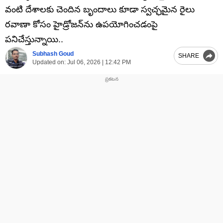
వంటి దేశాలకు చెందిన బృందాలు కూడా స్వచ్ఛమైన రైలు
రవాణా కోసం హైడ్రోజన్‌ను ఉపయోగించడంపై
పనిచేస్తున్నాయి..
Subhash Goud
SHARE
Updated on:
Jul 06, 2026 | 12:42 PM