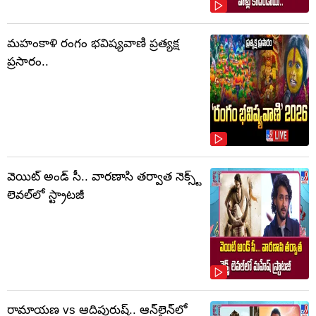
మహంకాళి రంగం భవిష్యవాణి ప్రత్యక్ష
ప్రసారం..
వెయిట్ అండ్ సీ.. వారణాసి తర్వాత నెక్స్ట్
లెవల్‌లో స్ట్రాటజీ
రామాయణ vs ఆదిపురుష్‌.. ఆన్‌లైన్‌లో