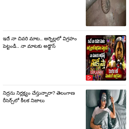
ఇదే నా చివరి మాట.. ఆర్నెల్లలో విగ్రహం
పెట్టండి.. నా మాటకు అడ్డొస్
నిద్రను నిర్లక్ష్యం చేస్తున్నారా? తెలంగాణ
రీసెర్చ్‌లో కీలక నిజాలు