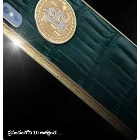
ప్రపంచంలోని 10 అత్యంత .....