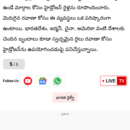
ఉండే మార్గాల కోసం హైడ్రోజన్ రైళ్లను రూపొందించారు.
మెరుగైన రవాణా కోసం ఈ వ్యవస్థలు ఒక పరిష్కారంగా
ఉంటాయి. భారతదేశం, జర్మనీ, చైనా, అమెరికా వంటి దేశాలకు
చెందిన బృందాలు కూడా స్వచ్ఛమైన రైలు రవాణా కోసం
హైడ్రోజన్‌ను ఉపయోగించడంపై పనిచేస్తున్నాయి.
5
/ 5
LIVE
TV
Follow Us
భారత రైల్వే