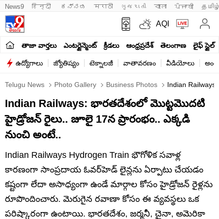
News9
हिन्दी 
ಕನ್ನಡ
मराठी
ગુજરાતી
বাংলা
ਪੰਜਾਬੀ
தமிழ
AQI
తాజా వార్తలు
ఎంటర్టైన్మెంట్
క్రీడలు
ఆంధ్రప్రదేశ్
తెలంగాణ
లైఫ్ స్టైల్
ఉద్యోగాలు
జ్యోతిష్యం
టెక్నాలజీ
వాతావరణం
వీడియోలు
అంతర
Telugu News
Photo Gallery
Business Photos
Indian Railways:
Indian Railways: భారతదేశంలో మొట్టమొదటి
హైడ్రోజన్ రైలు.. జూలై 17న ప్రారంభం.. ఎక్కడి
నుంచి అంటే..
Indian Railways Hydrogen Train భౌగోళిక సవాళ్ల
కారణంగా సాంప్రదాయ ఓవర్‌హెడ్ లైన్లను ఏర్పాటు చేయడం
కష్టంగా లేదా అసాధ్యంగా ఉండే మార్గాల కోసం హైడ్రోజన్ రైళ్లను
రూపొందించారు. మెరుగైన రవాణా కోసం ఈ వ్యవస్థలు ఒక
పరిష్కారంగా ఉంటాయి. భారతదేశం, జర్మనీ, చైనా, అమెరికా