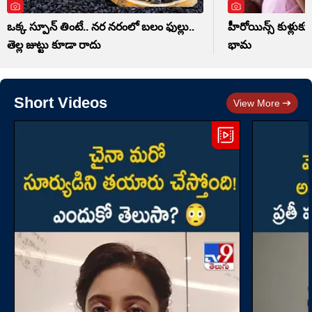
ఒక్క స్పూన్ తింటే.. నర నరంలో బలం ఫుల్లు..
హీరోయిన్స్ కుళ్లుకున
తెల్ల జుట్టు కూడా రాదు
భామ
Short Videos
View More