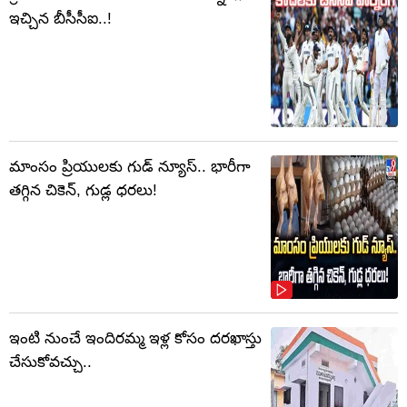
ఇచ్చిన బీసీసీఐ..!
మాంసం ప్రియులకు గుడ్ న్యూస్.. భారీగా
తగ్గిన చికెన్, గుడ్ల ధరలు!
ఇంటి నుంచే ఇందిరమ్మ ఇళ్ల కోసం దరఖాస్తు
చేసుకోవచ్చు..