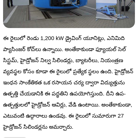
ఈ రైలులో రెండు 1,200 kW డ్రైవింగ్ యూనిట్లు, ఎనిమిది
ప్యాసింజర్ కోచ్‌లు ఉన్నాయి. అంతేకాకుండా ఫ్యూయల్ సెల్
సిస్టమ్, హైడ్రోజన్ నిల్వ సిలిండర్లు, బ్యాటరీలు, నియంత్రణ
వ్యవస్థల కోసం కూడా ఈ రైలులో ప్రత్యేక స్థలం ఉంది. హైడ్రోజన్
ఇంధన సాంకేతికత ఒక రసాయన చర్య ద్వారా విద్యుత్తును
ఉత్పత్తి చేయడానికి ఈ పద్ధతిని ఉపయోగిస్తుంది. దీని ఉప-
ఉత్పత్తులలో హైడ్రోజన్ ఆవిర్లు, వేడి ఉంటాయి. అంతేకాకుండా,
ఎటువంటి ఉద్గారాలు ఉండవు. ఈ రైలులో సుమారుగా 27
హైడ్రోజన్ సిలిండర్లను అమర్చారు.