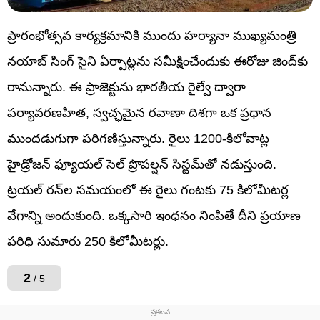
ప్రారంభోత్సవ కార్యక్రమానికి ముందు హర్యానా ముఖ్యమంత్రి
నయాబ్ సింగ్ సైని ఏర్పాట్లను సమీక్షించేందుకు ఈరోజు జింద్‌కు
రానున్నారు. ఈ ప్రాజెక్టును భారతీయ రైల్వే ద్వారా
పర్యావరణహిత, స్వచ్ఛమైన రవాణా దిశగా ఒక ప్రధాన
ముందడుగుగా పరిగణిస్తున్నారు. రైలు 1200-కిలోవాట్ల
హైడ్రోజన్ ఫ్యూయల్ సెల్ ప్రొపల్షన్ సిస్టమ్‌తో నడుస్తుంది.
ట్రయల్ రన్‌ల సమయంలో ఈ రైలు గంటకు 75 కిలోమీటర్ల
వేగాన్ని అందుకుంది. ఒక్కసారి ఇంధనం నింపితే దీని ప్రయాణ
పరిధి సుమారు 250 కిలోమీటర్లు.
2
/ 5