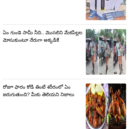
ఏం గుండె సామీ నీది.. మొసలిని మేకపిల్లల
మోసుకుంటూ నేరుగా అక్కడికే
రోజూ ఫారం కోడి తింటే శరీరంలో ఏం
జరుగుతుంది? మీకు తెలియని నిజాలు