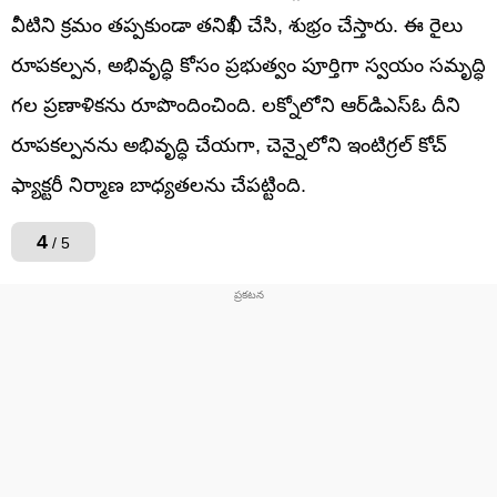
వీటిని క్రమం తప్పకుండా తనిఖీ చేసి, శుభ్రం చేస్తారు. ఈ రైలు
రూపకల్పన, అభివృద్ధి కోసం ప్రభుత్వం పూర్తిగా స్వయం సమృద్ధి
గల ప్రణాళికను రూపొందించింది. లక్నోలోని ఆర్‌డిఎస్‌ఓ దీని
రూపకల్పనను అభివృద్ధి చేయగా, చెన్నైలోని ఇంటిగ్రల్ కోచ్
ఫ్యాక్టరీ నిర్మాణ బాధ్యతలను చేపట్టింది.
4
/ 5