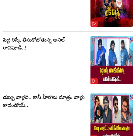
పెద్ద రిస్కే తీసుకోబోతున్న అనిల్
రావిపూడి..!
డబ్బు వాళ్లదే.. కానీ హీరోలు మాత్రం వాళ్లు
కాదండోయ్..