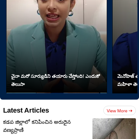
చైనా మరో సూర్యుడిని తయారు చేస్తోంది! ఎందుకో
మెనోపాజ్ త
తెలుసా
మహిళా తెల
Latest Articles
View More
కడప జిల్లాలో కనిపించిన అరుదైన
వణ్యప్రాణి