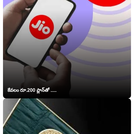
కేవలం రూ.200 ప్లాన్‌తో .....