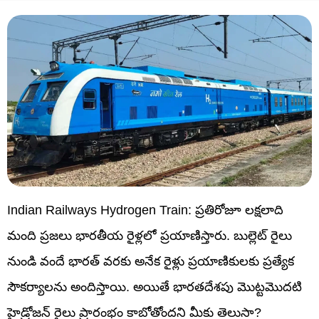
Indian Railways Hydrogen Train: ప్రతిరోజూ లక్షలాది
మంది ప్రజలు భారతీయ రైళ్లలో ప్రయాణిస్తారు. బుల్లెట్ రైలు
నుండి వందే భారత్ వరకు అనేక రైళ్లు ప్రయాణికులకు ప్రత్యేక
సౌకర్యాలను అందిస్తాయి. అయితే భారతదేశపు మొట్టమొదటి
హైడ్రోజన్ రైలు ప్రారంభం కాబోతోందని మీకు తెలుసా?