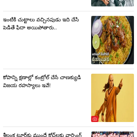
ఇంటికి చుట్టాలు వచ్చినపుడు ఇది చేసి
పెడితే ఫిదా అయిపోతారు..
కోపాన్ని క్షణాల్లో కంట్రోల్ చేసే చాణక్యుడి
విజయ రహస్యాలు ఇవే!
శ్రీలంక టూర్‌కు ముందే కోచ్‌లకు వార్నింగ్