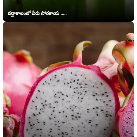
వర్షాకాలంలో వీరు సోరకాయ .....