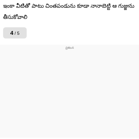
ఇంకా వీటితో పాటు చింతపండును కూడా నానాబెట్టి ఆ గుజ్జును
తీసుకోవాలి
4
/ 5