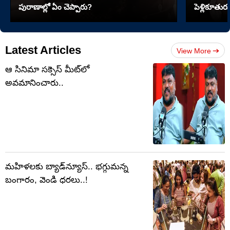
పురాణాల్లో ఏం చెప్పారు?
పెళ్లికూతురు
Latest Articles
View More
ఆ సినిమా సక్సెస్ మీట్‌లో
అవమానించారు..
మహిళలకు బ్యాడ్‌న్యూస్‌.. భగ్గుమన్న
బంగారం, వెండి ధరలు..!