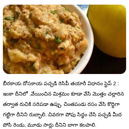
బీరకాయ దోసకాయ పచ్చడి రెసిపీ తయారీ విధానం స్టెప్ 2 :
ఇంకా దీనిలో .వేయించిన మిశ్రమం కూడా వేసి మొత్తం చల్లారిన
తర్వాత రుచికి సరిపడా ఉప్పు, చింతపండు రసం వేసి కొద్దిగా
గట్టిగా దీనిని రుబ్బాలి. చివరగా పోపు సిద్ధం చేసి పచ్చడి మీద
పోసి రెండు, మూడు సార్లు దీనిని బాగా కలపాలి.