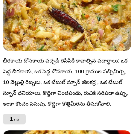
బీరకాయ దోసకాయ పచ్చడి రెసిపీకి కావాల్సిన పదార్థాలు: ఒక
పెద్ద బీరకాయ, ఒక పెద్ద దోసకాయ, 100 గ్రాముల పచ్చిమిర్చి,
10 వెల్లుల్లి రెబ్బలు, ఒక టేబుల్ స్పూన్ జీలకర్ర , ఒక టేబుల్
స్పూన్ ధనియాలు, కొద్దిగా చింతపండు, రుచికి సరిపడా ఉప్పు,
ఇంకా కొంచం పసుపు, కొద్దిగా కొత్తిమీరను తీసుకోవాలి.
1
/ 5