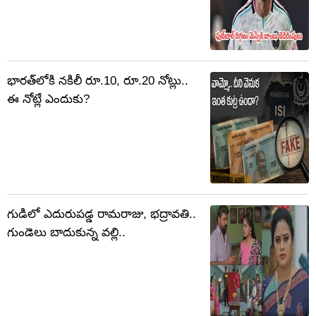
భారత్‌లోకి నకిలీ రూ.10, రూ.20 నోట్లు..
ఈ నోట్లే ఎందుకు?
గుడిలో ఎదురుపడ్డ రామరాజు, భద్రావతి..
గుండెలు బాదుకున్న వల్లి..