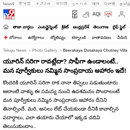
News9
हिन्दी 
ಕನ್ನಡ
मराठी
ગુજરાતી
বাংলা
ਪੰਜਾਬੀ
தமிழ
AQI
తాజా వార్తలు
ఎంటర్టైన్మెంట్
క్రికెట్
ఆంధ్రప్రదేశ్
తెలంగాణ
లైఫ్ స్టైల్
బోనాలు
ఉద్యోగాలు
జ్యోతిష్యం
టెక్నాలజీ
వాతావరణం
వీడియో
Telugu News
Photo Gallery
Beerakaya Dosakaya Chutney Village
యూరిన్ సరిగా రావట్లేదా? సాఫీగా ఉండాలంటే..
మన పూర్వీకులు నమ్మిన సాంప్రదాయ ఆహారం ఇదే!
కొందరికి యూరిన్ సరిగా రాక నానా తిప్పలు పడుతుంటారు
అలాంటి వాళ్ళు ఈ సమస్య నుంచి ఉపశమనం పొందాలంటే
మన పూర్వీకులు నమ్మిన సాంప్రదాయ ఆహారం దీనిని
తినాల్సిందే. మరి, అసలు లేట్ చేయకుండా దీనికి కావాల్సిన
పదార్దాలు, ఎలా తయారు చేయాలో ఇక్కడ చదివి
తెలుసుకుందాం..