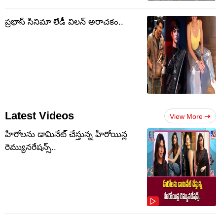
ప్రభాస్ సినిమా లేడీ విలన్ అరాచకం..
Latest Videos
View More
హీరోలను డామినేట్ చేస్తున్న హీరోయిన్ల
రెమ్యునరేషన్స్..