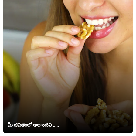
మీ జీవితంలో అలాంటివి .....