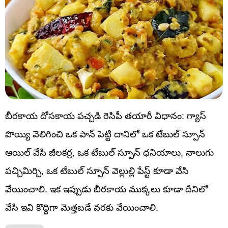
బీరకాయ దోసకాయ పచ్చడి రెసిపీ తయారీ విధానం: గ్యాస్
పొయ్యి వెలిగించి ఒక పాన్‌ పెట్టి దానిలో ఒక టేబుల్ స్పూన్
ఆయిల్ వేసి జీలకర్ర, ఒక టేబుల్ స్పూన్ ధనియాలు, నాలుగు
పచ్చిమిర్చి, ఒక టేబుల్ స్పూన్ వెల్లుల్లి పేస్ట్ కూడా వేసి
వేయించాలి. ఇక ఇప్పుడు బీరకాయ ముక్కలు కూడా దీనిలో
వేసి ఇవి కొద్దిగా మెత్తబడే వరకు వేయించాలి.