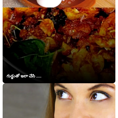
గుడ్డుతో ఇలా చేసి .....