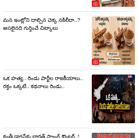
మన ఇంట్లోని దాల్చిన చెక్క నకిలీదా..?
అసలైనది గుర్తించే చిట్కాలు
ఒక హత్య.. రెండు పార్టీల రాజకీయాలు..
రక్తం ఒక్కటే.. కథనాలు రెండు..
కంత్రీ డ్రాగన్‌కు భారత్ స్ట్రాంగ్ కౌంటర్..!