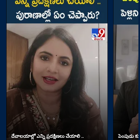
దేవాలయాల్లో ఎన్ని ప్రదక్షిణలు చేయాలి ..
పెంపుడు కుక్