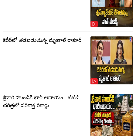
కెరీర్‌లో తడబడుతున్న మృణాల్ ఠాకూర్
శ్రీవారి హుండీకి భారీ ఆదాయం.. టీటీడీ
చరిత్రలో సరికొత్త రికార్డు