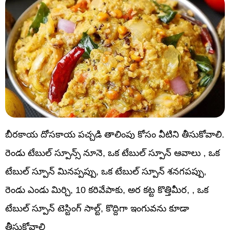
బీరకాయ దోసకాయ పచ్చడి తాలింపు కోసం వీటిని తీసుకోవాలి.
రెండు టేబుల్ స్పూన్స్ నూనె, ఒక టేబుల్ స్పూన్ ఆవాలు , ఒక
టేబుల్ స్పూన్ మినప్పప్పు, ఒక టేబుల్ స్పూన్ శనగపప్పు,
రెండు ఎండు మిర్చి, 10 కరివేపాకు, అర కట్ట కొత్తిమీర, , ఒక
టేబుల్ స్పూన్ టెస్టింగ్ సాల్ట్, కొద్దిగా ఇంగువను కూడా
తీసుకోవాలి