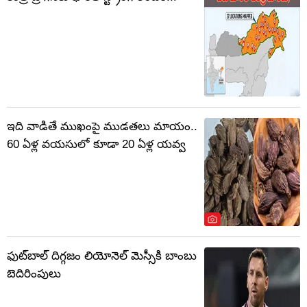
ఇది వాడితే ముఖంపై ముడతలు మాయం..
60 ఏళ్ల వయసులో కూడా 20 ఏళ్ల యవ్వ
ఫుట్‌బాల్ దిగ్గజం లియోనెల్ మెస్సీకి బాంబు
బెదిరింపులు