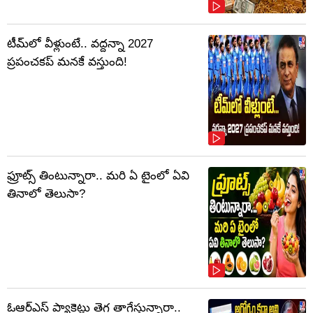
టీమ్‌లో వీళ్లుంటే.. వద్దన్నా 2027
ప్రపంచకప్‌ మనకే వస్తుంది!
ఫ్రూట్స్‌ తింటున్నారా.. మరి ఏ టైంలో ఏవి
తినాలో తెలుసా?
ఓఆర్‌ఎస్‌ ప్యాకెట్లు తెగ తాగేస్తున్నారా..