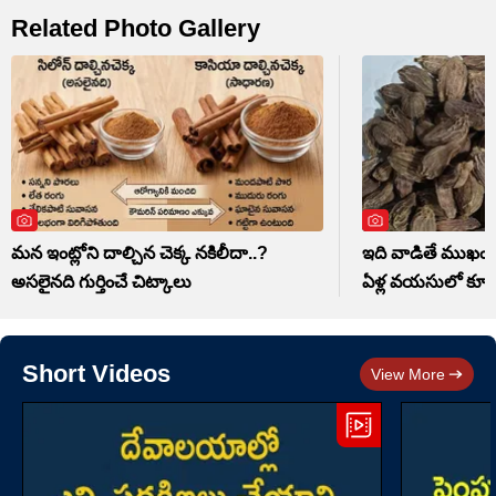
Related Photo Gallery
మన ఇంట్లోని దాల్చిన చెక్క నకిలీదా..?
ఇది వాడితే ముఖ
అసలైనది గుర్తించే చిట్కాలు
ఏళ్ల వయసులో కూడా
Short Videos
View More