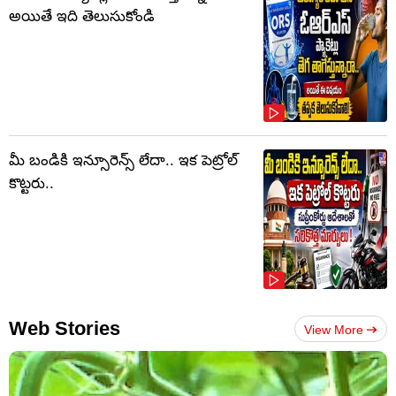
అయితే ఇది తెలుసుకోండి
మీ బండికి ఇన్సూరెన్స్ లేదా.. ఇక పెట్రోల్
కొట్టరు..
Web Stories
View More