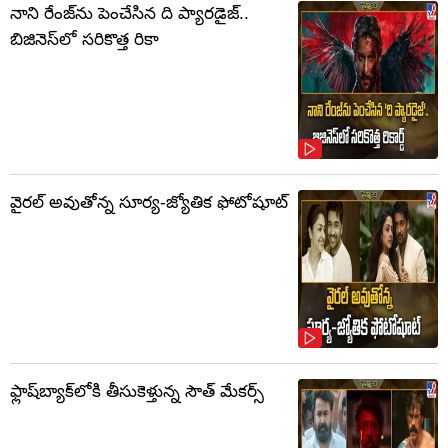
నాని రేంజ్‌ను పెంచేసిన ది ప్యారడైజ్..
బిజినెస్‌లో సరికొత్త రికా
వైరల్ అవుతోన్న సూర్య-జ్యోతిక ఫోటోషూట్
ఫ్లాష్‌బ్యాక్‌లోకి తీసుకెళ్తున్న సౌత్‌ మేకర్స్‌