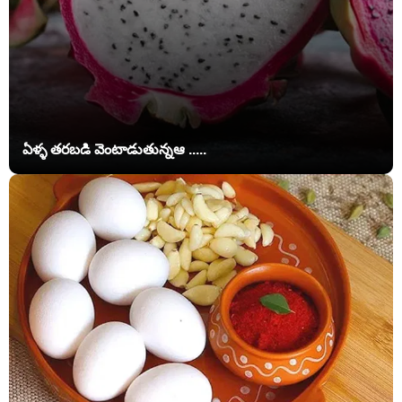
ఏళ్ళ తరబడి వెంటాడుతున్నఆ .....