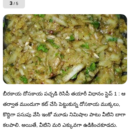
3
/ 5
బీరకాయ దోసకాయ పచ్చడి రెసిపీ తయారీ విధానం స్టెప్ 1 : ఆ
తర్వాత ముందుగా కట్ చేసి పెట్టుకున్న దోసకాయ ముక్కలు,
కొద్దిగా పసుపు వేసి ఇంకో మూడు నిమిషాల పాటు వీటిని బాగా
కలపాలి. అయితే, వీటిని మరి ఎక్కువగా ఉడికించకూడదు.