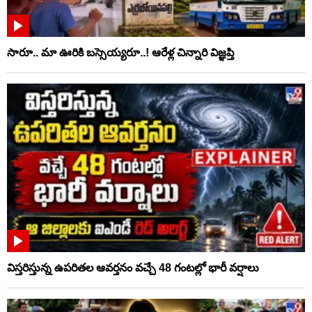
సారూ.. మా ఊరికి బస్సెయ్యరూ..! ఆరేళ్ల చిన్నారి విజ్ఞప్తి
విస్తరిస్తున్న ఉపరితల ఆవర్తనం వచ్చే 48 గంటల్లో భారీ వర్షాలు