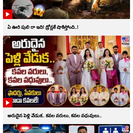
ఏ ఊరి పులి రా ఇది! డ్రోన్లకే షాకిస్తోంది..!
అరుదైన పెళ్లి వేడుక.. కవల వరులు, కవల వధువులు..