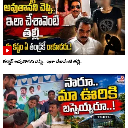
కలెక్టర్‌ అవుతానని చెప్పి.. ఇలా చేశావేంటి తల్లీ..