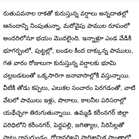
రుతుపవనాల రాకతో కురుస్తున్న వర్షాలు అన్నదాతల్లో
ఆనందాన్ని నింపుతున్నా, మరోవైపు పాముల రూపంలో
అందరిలోనూ భయం మొదలైంది. ఇన్నాళ్లూ ఎండ వేడికి
భూగర్భంలో, పుట్టల్లో, బండల కింద దాక్కున్న పాములు,
గత వారం రోజులుగా కురుస్తున్న వర్షాలకు భూమి
చల్లబడటంతో ఒక్కసారిగా జనావాసాల్లోకి వస్తున్నాయి.
వీటికి తోడు కప్పలు, ఎలుకల సంచారం పెరగడంతో, వాటి
వేటలో పాములు ఇళ్లు, పొలాలు, కాలనీల పరిసరాల్లో
యథేచ్ఛగా తిరుగుతున్నాయి. ఉమ్మడి కరీంనగర్ జిల్లా
పరిధిలోని కరీంనగర్, పెద్దపల్లి, జగిత్యాల, సిరిసిల్లతో
పాటు రామగుండం, గోదావరిఖని పారిశ్రామిక ప్రాంతాల్లో