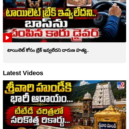
టాయిలెట్‌ కోసం బ్రేక్‌ ఇవ్వలేదని దారుణ హత్య..
Latest Videos