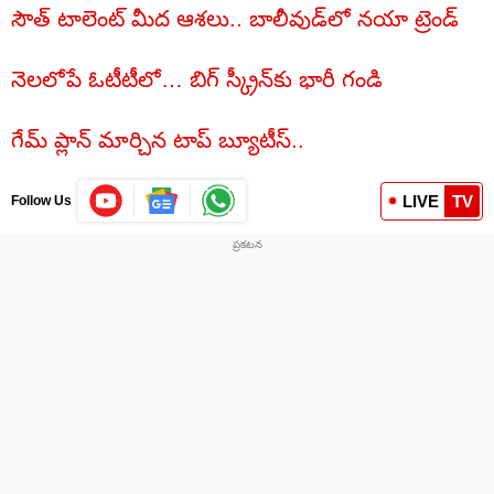
సౌత్‌ టాలెంట్ మీద ఆశలు.. బాలీవుడ్‌లో నయా ట్రెండ్‌
నెలలోపే ఓటీటీలో… బిగ్‌ స్క్రీన్‌కు భారీ గండి
గేమ్ ప్లాన్ మార్చిన టాప్ బ్యూటీస్‌..
LIVE
TV
Follow Us