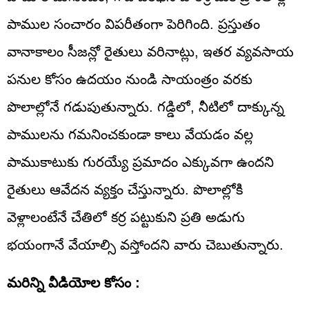
పాముల సంచారం విపరీతంగా పెరిగింది. ప్రస్తుతం
వానాకాలం సీజన్లో రైతులు వరినాట్లు, ఇతర వ్యవసాయ
పనుల కోసం ఉదయం నుండి సాయంత్రం వరకు
పొలాల్లోనే గడుపుతున్నారు. గడ్డిలో, నీటిలో దాక్కున్న
పాములను గమనించకుండా కాలు వేయడం వల్ల
పాముకాటుకు గురయ్యే ప్రమాదం ఎక్కువగా ఉందని
రైతులు ఆవేదన వ్యక్తం చేస్తున్నారు. పొలాల్లోకి
వెళ్లాలంటేనే చేతిలో కర్ర పట్టుకుని ప్రతి అడుగు
భయంగానే వేయాల్సి వస్తోందని వారు చెబుతున్నారు.
మరిన్ని వీడియోల కోసం :