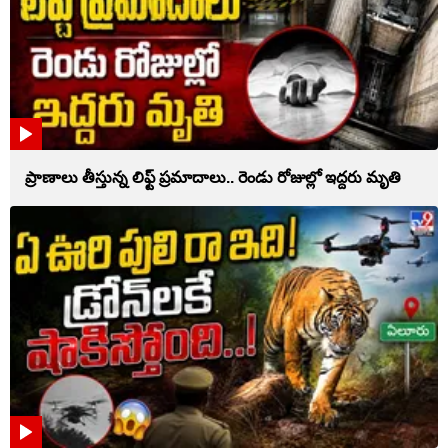
ప్రాణాలు తీస్తున్న లిఫ్ట్‌ ప్రమాదాలు.. రెండు రోజుల్లో ఇద్దరు మృతి