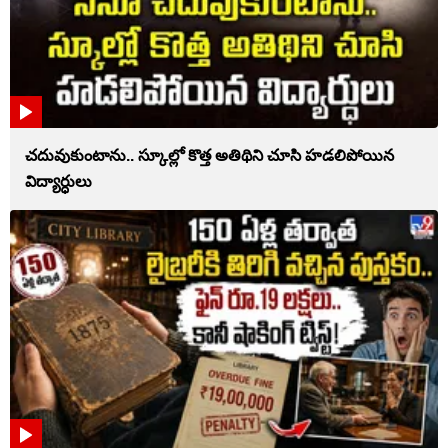
చదువుకుంటాను.. స్కూల్లో కొత్త అతిథిని చూసి హడలిపోయిన
విద్యార్ధులు