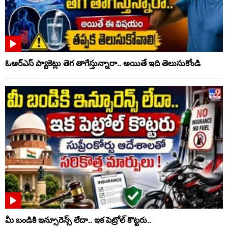
ఓఆర్‌ఎస్‌ ప్యాకెట్లు తెగ తాగేస్తున్నారా.. అయితే ఇది తెలుసుకోండి
మీ బండికి ఇన్సూరెన్స్ లేదా.. ఇక పెట్రోల్ కొట్టరు..