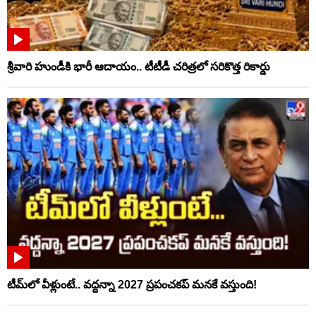
శ్రీవారి హుండీకి భారీ ఆదాయం.. టీటీడీ చరిత్రలో సరికొత్త రికార్డు
టీమ్‌లో వీళ్లుంటే.. వద్దన్నా 2027 ప్రపంచకప్‌ మనకే వస్తుంది!