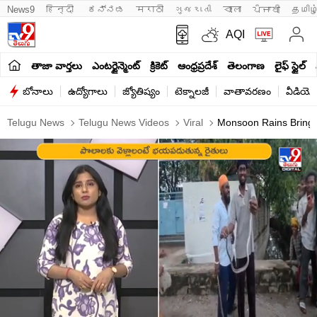
News9
हिन्दी 
ಕನ್ನಡ
मराठी
ગુજરાતી
বাংলা
ਪੰਜਾਬੀ
தமிழ
AQI
తాజా వార్తలు
ఎంటర్టైన్మెంట్
క్రికెట్
ఆంధ్రప్రదేశ్
తెలంగాణ
లైఫ్ స్టైల్
బోనాలు
ఉద్యోగాలు
జ్యోతిష్యం
టెక్నాలజీ
వాతావరణం
వీడియో
Telugu News
Telugu News Videos
Viral
Monsoon Rains Bring S