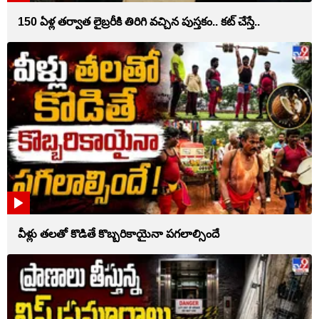
150 ఏళ్ల తర్వాత లైబ్రరీకి తిరిగి వచ్చిన పుస్తకం.. కట్ చేస్తే..
వీళ్లు తలతో కొడితే కొబ్బరికాయైనా పగలాల్సిందే