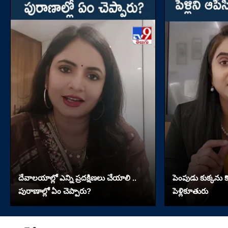
దేవాలయాల్లో ఎన్ని ప్రదక్షిణలు చేయాలి ..
పెంపుడు కుక్కను కొట
పురాణాల్లో ఏం చెప్పారు?
పెళ్లికూతురు