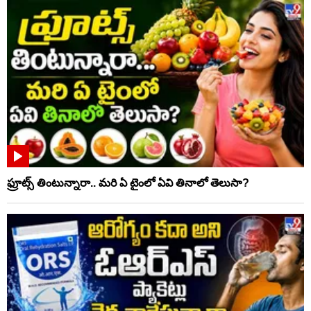
ఫ్రూట్స్‌ తింటున్నారా.. మరి ఏ టైంలో ఏవి తినాలో తెలుసా?