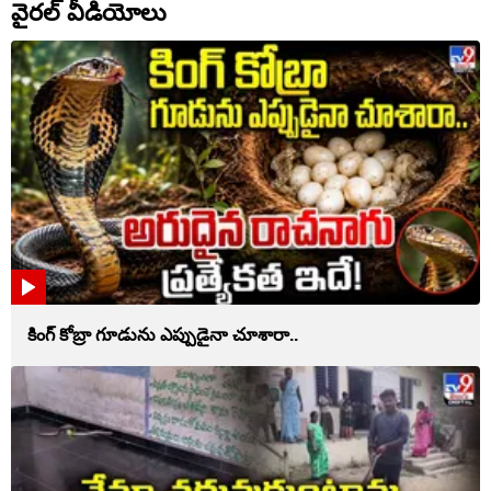
వైరల్ వీడియోలు
కింగ్ కోబ్రా గూడును ఎప్పుడైనా చూశారా..