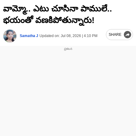
0
వామ్మో.. ఎటు చూసినా పాములే..
seconds
of
1
భయంతో వణకిపోతున్నారు!
minute,
20
seconds
SHARE
Samatha J
Updated on:
Jul 08, 2026 | 4:10 PM