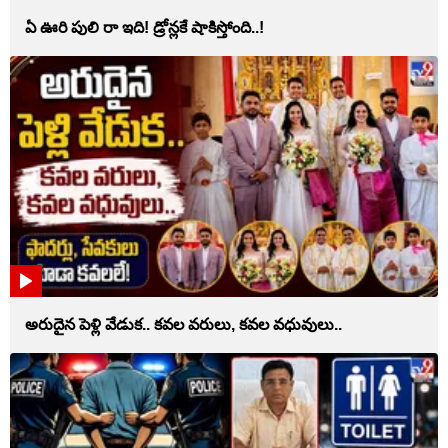
ఏ ఊరి పులి రా ఇది! డ్రోన్లకే షాకిస్తోంది..!
అరుదైన పెళ్లి వేడుక.. కవల వరులు, కవల వధువులు..