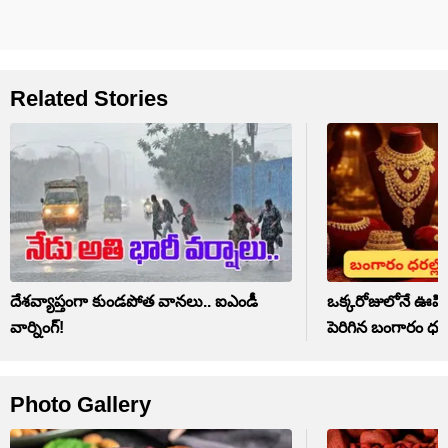
Related Stories
దేశవ్యాప్తంగా కుండపోత వానలు.. ఐఎండీ
ఒక్కరోజులోనే ఊహిం
వార్నింగ్!
పెరిగిన బంగారం ధర
Photo Gallery