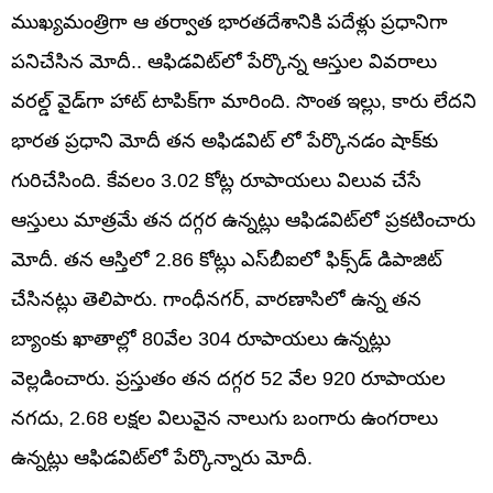
ముఖ్యమంత్రిగా ఆ తర్వాత భారతదేశానికి పదేళ్లు ప్రధానిగా
పనిచేసిన మోదీ.. ఆఫిడవిట్‌లో పేర్కొన్న ఆస్తుల వివరాలు
వరల్డ్ వైడ్‌గా హాట్‌ టాపిక్‌గా మారింది. సొంత ఇల్లు, కారు లేదని
భారత ప్రధాని మోదీ తన అఫిడవిట్‌ లో పేర్కొనడం షాక్‌కు
గురిచేసింది. కేవలం 3.02 కోట్ల రూపాయలు విలువ చేసే
ఆస్తులు మాత్రమే తన దగ్గర ఉన్నట్లు ఆఫిడవిట్‌లో ప్రకటించారు
మోదీ. తన ఆస్తిలో 2.86 కోట్లు ఎస్‌బీఐలో ఫిక్స్‌డ్‌ డిపాజిట్‌
చేసినట్లు తెలిపారు. గాంధీనగర్‌, వారణాసిలో ఉన్న తన
బ్యాంకు ఖాతాల్లో 80వేల 304 రూపాయలు ఉన్నట్లు
వెల్లడించారు. ప్రస్తుతం తన దగ్గర 52 వేల 920 రూపాయల
నగదు, 2.68 లక్షల విలువైన నాలుగు బంగారు ఉంగరాలు
ఉన్నట్లు ఆఫిడవిట్‌లో పేర్కొన్నారు మోదీ.