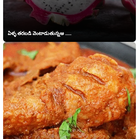
ఏళ్ళ తరబడి వెంటాడుతున్నఆ .....