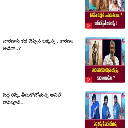
వారణాసి కథ చెప్పిన జక్కన్న.. కారణం
అదేనా..?
పెద్ద రిస్కే తీసుకోబోతున్న అనిల్
రావిపూడి..!