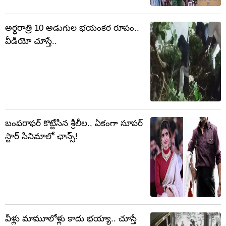
అర్ధరాత్రి 10 అడుగుల భయంకర రూపం..
వీడియో చూస్తే..
బంపరాఫర్ కొట్టేసిన శ్రీలీల.. ఏకంగా సూపర్
స్టార్ సినిమాలో ఛాన్స్!
వీళ్లు మామూలోళ్లు కాదు భయ్యా.. చూస్తే