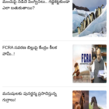
మంచుపై నడిచే పెంగ్విన్‌లు.. గడ్డకట్టకుండా
ఎలా బతుకుతాయి?
FCRA సవరణ బిల్లుపై కేంద్రం కీలక
హామీ..!
మనుషులకు పునర్జన్మ ప్రసాదిస్తున్న
గుర్రాలు!