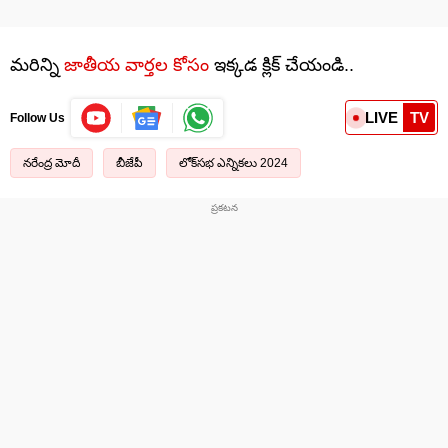
మరిన్ని
జాతీయ వార్తల కోసం
ఇక్కడ క్లిక్ చేయండి..
LIVE
TV
Follow Us
నరేంద్ర మోదీ
బీజేపీ
లోక్‌సభ ఎన్నికలు 2024