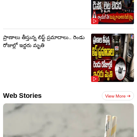
ప్రాణాలు తీస్తున్న లిఫ్ట్‌ ప్రమాదాలు.. రెండు
రోజుల్లో ఇద్దరు మృతి
Web Stories
View More