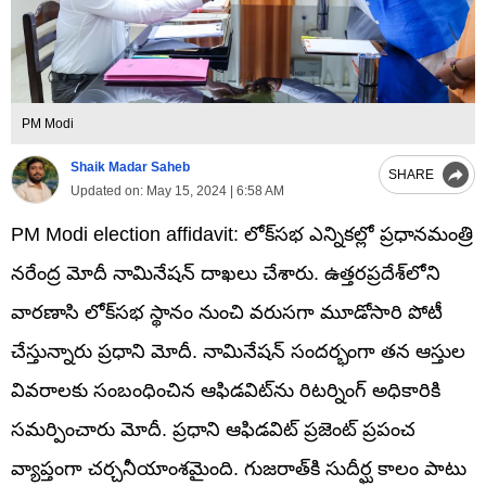
PM Modi
Shaik Madar Saheb
SHARE
Updated on:
May 15, 2024 | 6:58 AM
PM Modi election affidavit: లోక్‌సభ ఎన్నికల్లో ప్రధానమంత్రి
నరేంద్ర మోదీ నామినేషన్ దాఖలు చేశారు. ఉత్తరప్రదేశ్‌లోని
వారణాసి లోక్‌సభ స్థానం నుంచి వరుసగా మూడోసారి పోటీ
చేస్తున్నారు ప్రధాని మోదీ. నామినేషన్‌ సందర్భంగా తన ఆస్తుల
వివరాలకు సంబంధించిన ఆఫిడవిట్‌ను రిటర్నింగ్ అధికారికి
సమర్పించారు మోదీ. ప్రధాని ఆఫిడవిట్ ప్రజెంట్ ప్రపంచ
వ్యాప్తంగా చర్చనీయాంశమైంది. గుజరాత్‌కి సుదీర్ఘ కాలం పాటు