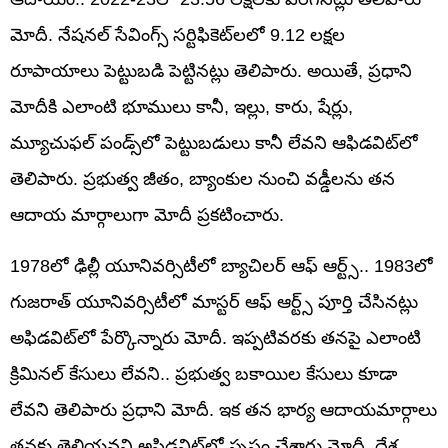
మోదీ. నేషనల్‌ సేవింగ్స్‌ సర్టిఫికెట్‌లలో 9.12 లక్షల
రూపాయాలు పెట్టుబడి పెట్టినట్లు తెలిపారు. అయితే, ప్రధాని
మోదీకి ఎలాంటి భూములు కానీ, ఇల్లు, కారు, షేర్లు,
మ్యూచుఫల్ పండ్స్‌లో పెట్టుబడులు కానీ లేవని ఆఫిడవిట్‌లో
తెలిపారు. ప్రభుత్వ జీతం, బ్యాంకుల నుంచి వడ్డీలను తన
ఆదాయ మార్గాలుగా మోదీ ప్రకటించారు.
1978లో ఢిల్లీ యూనివర్సిటీలో బ్యాచిలర్‌ ఆఫ్‌ ఆర్ట్స్‌.. 1983లో
గుజరాత్‌ యూనివర్సిటీలో మాస్టర్‌ ఆఫ్‌ ఆర్ట్స్‌ పూర్తి చేసినట్లు
అఫిడవిట్‌లో పేర్కొన్నారు మోదీ. ఇప్పటివరకు తనపై ఎలాంటి
క్రిమినల్‌ కేసులు లేవని.. ప్రభుత్వ బకాయిల కేసులు కూడా
లేవని తెలిపారు ప్రధాని మోదీ. ఇక తన భార్య ఆదాయమార్గాలు
తనకు తెలియవని అఫిడవిట్‌లో స్పష్టం చేశారు మోదీ. దేశ