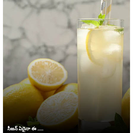
సీజన్ ఏదైనా ఈ .....