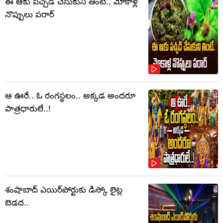
ఈ ఆకు పచ్చడి చేసుకుని తింటే.. మోకాళ్ల
నొప్పులు పరార్‌
ఆ ఊరే.. ఓ రంగస్థలం.. అక్కడ అందరూ
పాత్రధారులే..!
శంషాబాద్ ఎయిర్‌పోర్టుకు డిస్కో లైట్ల
బెడద..