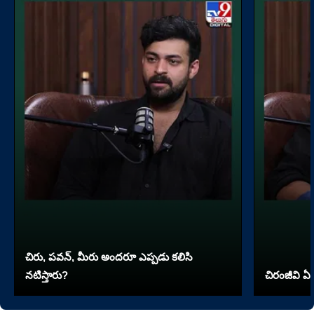
చిరు, పవన్, మీరు అందరూ ఎప్పడు కలిసి
నటిస్తారు?
చిరంజీవి ఏ 