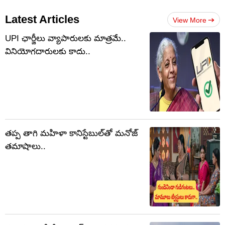
Latest Articles
View More
UPI ఛార్జీలు వ్యాపారులకు మాత్రమే..
వినియోగదారులకు కాదు..
తప్ప తాగి మహిళా కానిస్టేబుల్‌తో మనోజ్
తమాషాలు..