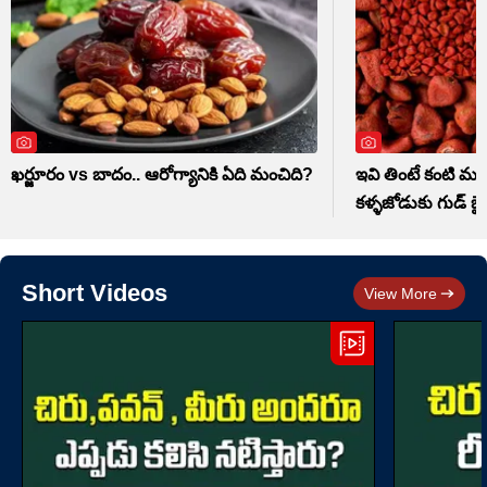
ఖర్జూరం vs బాదం.. ఆరోగ్యానికి ఏది మంచిది?
ఇవి తింటే కంటి మసక
కళ్ళజోడుకు గుడ్ బై
Short Videos
View More