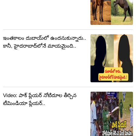
ఇంతకాలం దుబాయ్‌లో ఉందనుకున్నారు..
కానీ, హైదరాబాద్‌లోనే మాయమైంది..
Video: పాక్ ప్లేయర్ నోటిదూల తీర్చిన
టీమిండియా ప్లేయర్..