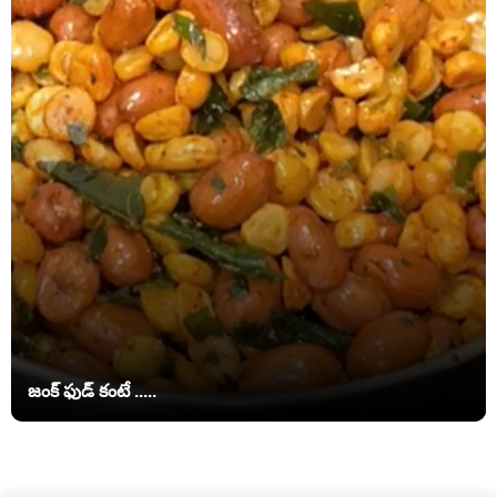
జంక్ ఫుడ్‌ కంటే .....