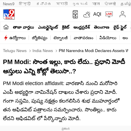
News9
हिन्दी 
ಕನ್ನಡ
मराठी
ગુજરાતી
বাংলা
ਪੰਜਾਬੀ
தமிழ
AQI
తాజా వార్తలు
ఎంటర్టైన్మెంట్
క్రికెట్
ఆంధ్రప్రదేశ్
తెలంగాణ
లైఫ్ స్టైల్
ఉద్యోగాలు
జ్యోతిష్యం
టెక్నాలజీ
వాతావరణం
వీడియోలు
అంతర
Telugu News
India News
PM Narendra Modi Declares Assets Wo
PM Modi: సొంత ఇల్లు, కారు లేదు.. ప్రధాని మోదీ
ఆస్తులు ఎన్ని కోట్లో తెలుసా..?
PM Modi election affidavit: వారణాసి నుంచి మరోసారి
ఎంపీ అభ్యర్థిగా నామినేషన్‌ దాఖలు చేశారు ప్రధాని మోదీ.
గంగా సప్తమి, పుష్య నక్షత్రం కలగలిసిన శుభ ముహూర్తంలో
తన అఫిడవిట్‌ పత్రాలను సమర్పించారు. సొంతిల్లు.. కారు
లేదని ఆఫిడవిట్ లో పేర్కొన్నారు మోదీ.