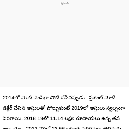
2014లో మోదీ ఎంపీగా పోటీ చేసినప్పుడు.. ప్రజెంట్ మోదీ
డిక్లేర్ చేసిన ఆస్తులతో పోల్చుకుంటే 2019లో ఆస్తులు స్వల్పంగా
పెరిగాయి. 2018-19లో 11.14 లక్షల రూపాయలు ఉన్న తన
ఆదాయం.. 2022-23లో 23.56 లక్షలకు పెరిగినట్లు తెలిపారు