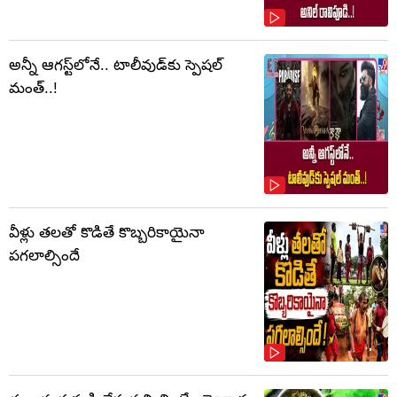
అన్నీ ఆగస్ట్‌లోనే.. టాలీవుడ్‌కు స్పెషల్
మంత్..!
వీళ్లు తలతో కొడితే కొబ్బరికాయైనా
పగలాల్సిందే