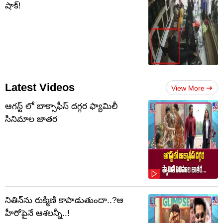
షాక్!
Latest Videos
View More
ఆగస్ట్ లో బాక్సాఫీస్ దగ్గర ఫ్యామిలీ
సినిమాల జాతర
నితిన్‌ను రుక్మిణి కాపాడుతుందా..?ఆ
హీరోపైనే ఆశలన్నీ..!