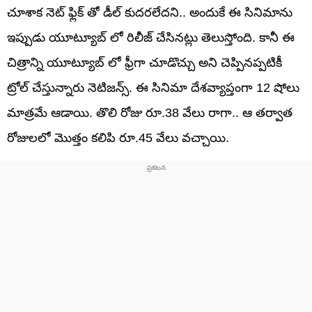
చూశాక నెట్ ఫ్లిక్ తో డీల్ కుదరలేదని.. అందుకే ఈ సినిమాను
ఇప్పుడు యూట్యూబ్ లో రిలీజ్ చేసినట్లు తెలుస్తోంది. కానీ ఈ
చిత్రాన్ని యూట్యూబ్ లో ఫ్రీగా చూడొచ్చు అని చెప్పినప్పటికీ
ట్రోల్ చేస్తున్నారు నెటిజన్స్. ఈ సినిమా దేశవ్యాప్తంగా 12 షోలు
మాత్రమే ఆడాయి. తొలి రోజు రూ.38 వేలు రాగా.. ఆ తర్వాత
రోజులలో మొత్తం కలిపి రూ.45 వేలు వచ్చాయి.