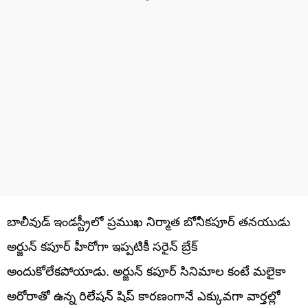
బాలీవుడ్ ఇండస్ట్రీలో ప్రముఖ నిర్మాత బోనీకపూర్ తనయుడు
అర్జున్ కపూర్ హీరోగా ఇప్పటికీ సరైన్ బ్రేక్
అందుకోలేకపోయాడు. అర్జున్ కపూర్ సినిమాల కంటే మలైకా
అరోరాతో ఉన్న రిలేషన్ షిప్ కారణంగానే ఎక్కువగా వార్తల్లో