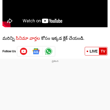
మరిన్ని
సినిమా వార్తల
కోసం ఇక్కడ క్లిక్ చేయండి.
LIVE
TV
Follow Us