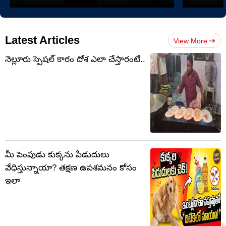
Latest Articles
View More
నెల్లూరు స్పెషల్ కారం దోశ ఎలా చేస్తారంటే..
మీ పెంపుడు కుక్కను పిడుదులు
వేధిస్తున్నాయా? తక్షణ ఉపశమనం కోసం
ఇలా