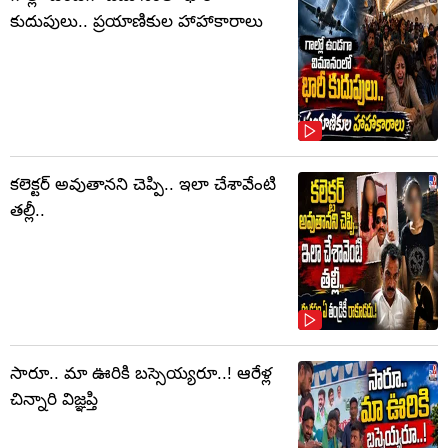
కుదుపులు.. ప్రయాణికుల హాహాకారాలు
కలెక్టర్‌ అవుతానని చెప్పి.. ఇలా చేశావేంటి
తల్లీ..
సారూ.. మా ఊరికి బస్సెయ్యరూ..! ఆరేళ్ల
చిన్నారి విజ్ఞప్తి