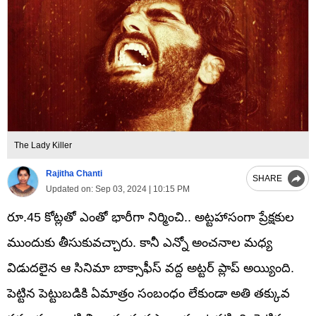
The Lady Killer
Rajitha Chanti
SHARE
Updated on:
Sep 03, 2024 | 10:15 PM
రూ.45 కోట్లతో ఎంతో భారీగా నిర్మించి.. అట్టహాసంగా ప్రేక్షకుల
ముందుకు తీసుకువచ్చారు. కానీ ఎన్నో అంచనాల మధ్య
విడుదలైన ఆ సినిమా బాక్సాఫీస్ వద్ద అట్టర్ ప్లాప్ అయ్యింది.
పెట్టిన పెట్టుబడికి ఏమాత్రం సంబంధం లేకుండా అతి తక్కువ