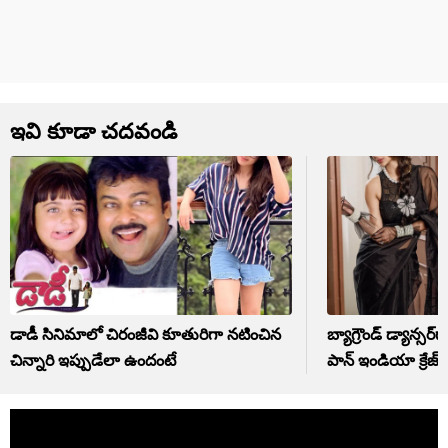
ఇవి కూడా చదవండి
డాడీ సినిమాలో చిరంజీవి కూతురిగా నటించిన
బ్యాగ్రౌండ్ డ్యాన్సర్‏గా పనిచేసిన అమ్మాయికి
చిన్నారి ఇప్పుడేలా ఉందంటే
పాన్ ఇండియా క్రేజ్.