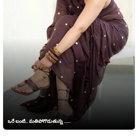
ఒరే బంటి.. మతిపోగొడుతున్న .....