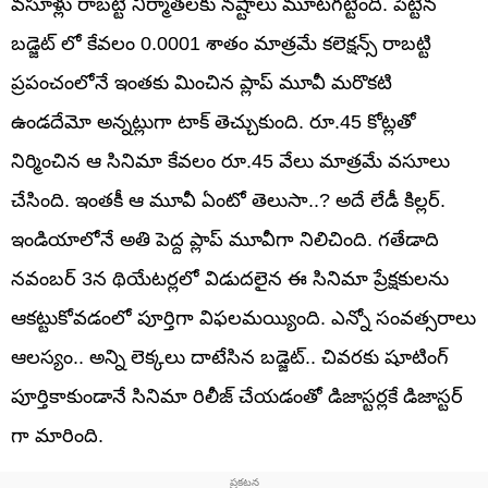
వసూళ్లు రాబట్టి నిర్మాతలకు నష్టాలు మూటగట్టింది. పెట్టిన
బడ్జెట్ లో కేవలం 0.0001 శాతం మాత్రమే కలెక్షన్స్ రాబట్టి
ప్రపంచంలోనే ఇంతకు మించిన ప్లాప్ మూవీ మరొకటి
ఉండదేమో అన్నట్లుగా టాక్ తెచ్చుకుంది. రూ.45 కోట్లతో
నిర్మించిన ఆ సినిమా కేవలం రూ.45 వేలు మాత్రమే వసూలు
చేసింది. ఇంతకీ ఆ మూవీ ఏంటో తెలుసా..? అదే లేడీ కిల్లర్.
ఇండియాలోనే అతి పెద్ద ప్లాప్ మూవీగా నిలిచింది. గతేడాది
నవంబర్ 3న థియేటర్లలో విడుదలైన ఈ సినిమా ప్రేక్షకులను
ఆకట్టుకోవడంలో పూర్తిగా విఫలమయ్యింది. ఎన్నో సంవత్సరాలు
ఆలస్యం.. అన్ని లెక్కలు దాటేసిన బడ్జెట్.. చివరకు షూటింగ్
పూర్తికాకుండానే సినిమా రిలీజ్ చేయడంతో డిజాస్టర్లకే డిజాస్టర్
గా మారింది.