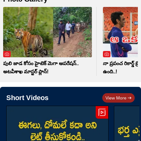
పులి జాడ కోసం హైటెక్ మెగా ఆపరేషన్..
నా ప్రపంచ రికార్డ్ బ్
అటవీశాఖ మాస్టర్‌ ప్లాన్‌!
ఉంది..!
Short Videos
View More