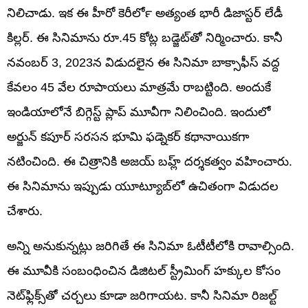
నిలిచాడు. ఇక ఈ హీరో కెరీర్‍లో అత్యంత భారీ డిజాస్టర్ లేడీ
కిల్లర్. ఈ సినిమాను రూ.45 కోట్ల బడ్జెట్‌తో నిర్మించారు. కానీ
నవంబర్ 3, 2023న విడుదలైన ఈ సినిమా బాక్సాఫీస్ వద్ద
కేవలం 45 వేల రూపాయలు మాత్రమే రాబట్టింది. అందుకే
ఇండియాలోనే బిగ్గెస్ట్ ప్లాప్ మూవీగా నిలించింది. ఇందులో
అర్జున్ కపూర్ సరసన భూమి ఫడ్నెకర్ కథానాయికగా
నటించింది. ఈ చిత్రానికి అజయ్ బహ్ల్ దర్శకత్వం వహించారు.
ఈ సినిమాను ఇప్పుడు యూట్యూబ్‌లో ఉచితంగా విడుదల
చేశారు.
అన్ని అనుకున్నట్లు జరిగితే ఈ సినిమా ఓటీటీలోకి రావాల్సింది.
ఈ మూవీకి సంబంధించిన డిజిటల్ స్ట్రీమింగ్ హక్కుల కోసం
నెట్‌ఫ్లిక్స్‌తో చర్చలు కూడా జరిగాయట. కానీ సినిమా రిజల్ట్