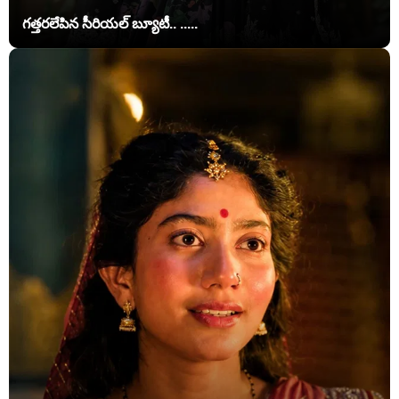
గత్తరలేపిన సీరియల్ బ్యూటీ.. .....