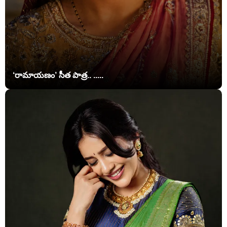
‘రామాయణం’ సీత పాత్ర.. .....