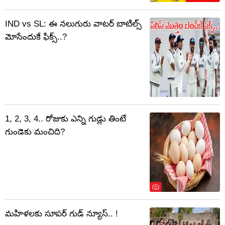
IND vs SL: ఈ నలుగురు వాటర్ బాటిల్స్
మోసేందుకే ఫిక్స్..?
1, 2, 3, 4.. రోజుకు ఎన్ని గుడ్లు తింటే
గుండెకు మంచిది?
మహిళలకు సూపర్ గుడ్ న్యూస్.. !