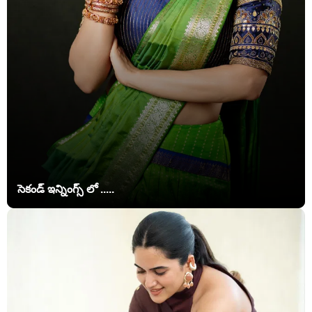
సెకండ్ ఇన్నింగ్స్ లో .....