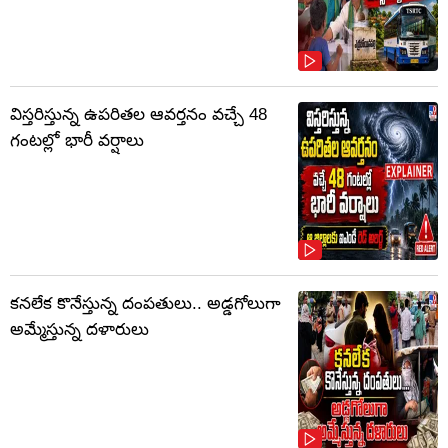
విస్తరిస్తున్న ఉపరితల ఆవర్తనం వచ్చే 48
గంటల్లో భారీ వర్షాలు
కనలేక కొనేస్తున్న దంపతులు.. అడ్డగోలుగా
అమ్మేస్తున్న దళారులు