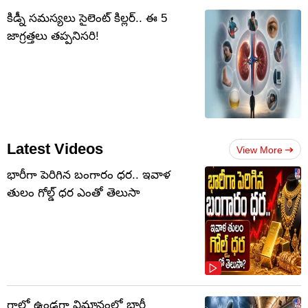
కిడ్నీ సమస్యలు సైలెంట్ కిల్లర్.. ఈ 5
జాగ్రత్తలు తప్పనిసరి!
Latest Videos
View More
భారీగా పెరిగిన బంగారం ధర.. ఇవాళ
తులం గోల్డ్‌ ధర ఎంతో తెలుసా
గాల్లో ఉండగా విమానంలో భారీ