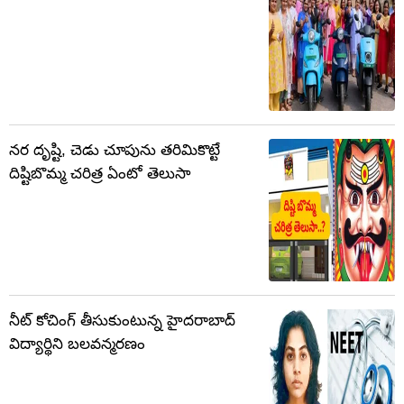
నర దృష్టి, చెడు చూపును తరిమికొట్టే
దిష్టిబొమ్మ చరిత్ర ఏంటో తెలుసా
నీట్ కోచింగ్ తీసుకుంటున్న హైదరాబాద్
విద్యార్థిని బలవన్మరణం