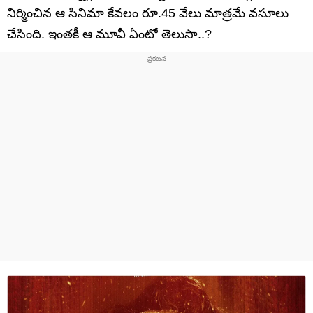
నిర్మించిన ఆ సినిమా కేవలం రూ.45 వేలు మాత్రమే వసూలు
చేసింది. ఇంతకీ ఆ మూవీ ఏంటో తెలుసా..?