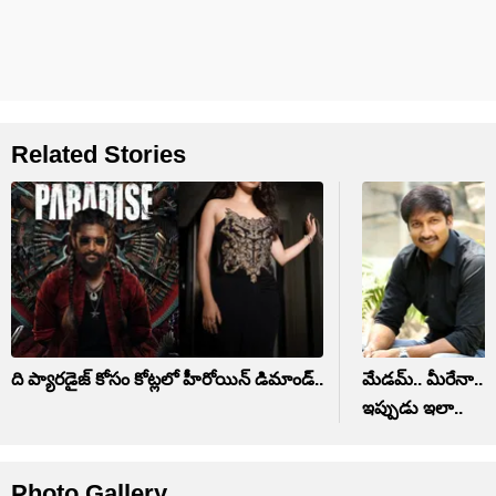
Related Stories
ది ప్యారడైజ్ కోసం కోట్లలో హీరోయిన్ డిమాండ్..
మేడమ్.. మీరేనా.. అప
ఇప్పుడు ఇలా..
Photo Gallery