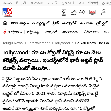
News9
हिन्दी 
ಕನ್ನಡ
मराठी
ગુજરાતી
বাংলা
ਪੰਜਾਬੀ
தமிழ
AQI
తాజా వార్తలు
ఎంటర్టైన్మెంట్
క్రికెట్
ఆంధ్రప్రదేశ్
తెలంగాణ
లైఫ్ స్టైల్
ఉద్యోగాలు
జ్యోతిష్యం
టెక్నాలజీ
వాతావరణం
వీడియోలు
అంతర
Telugu News
Entertainment
Tollywood
Do You Know The Lady Ki
Tollywood: రూ.45 కోట్లతో నిర్మిస్తే రూ.45 వేలు
కలెక్షన్స్ వచ్చాయి.. ఇండస్ట్రీలోనే భారీ అట్టర్ ప్లాప్
మూవీ ఏంటో తెలుసా..
పెట్టిన పెట్టుబడికి ఏమాత్రం సంబంధం లేకుండా అతి తక్కువ
వసూళ్లు రాబట్టి నిర్మాతలకు నష్టాలు మూటగట్టింది. పెట్టిన
బడ్జెట్ లో కేవలం 0.0001 శాతం మాత్రమే కలెక్షన్స్ రాబట్టి
ప్రపంచంలోనే ఇంతకు మించిన ప్లాప్ మూవీ మరొకటి
ఉండదేమో అన్నట్లుగా టాక్ తెచ్చుకుంది. రూ.45 కోట్లతో