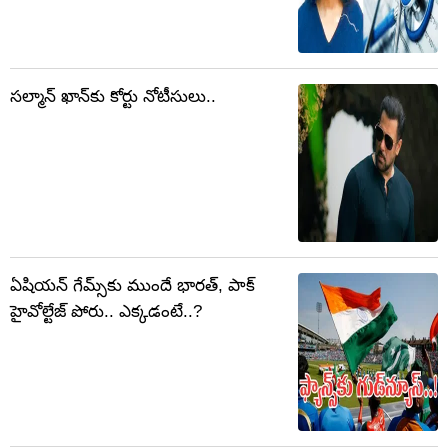
సల్మాన్ ఖాన్‏కు కోర్టు నోటీసులు..
ఏషియన్ గేమ్స్‌కు ముందే భారత్, పాక్
హైవోల్టేజ్ పోరు.. ఎక్కడంటే..?