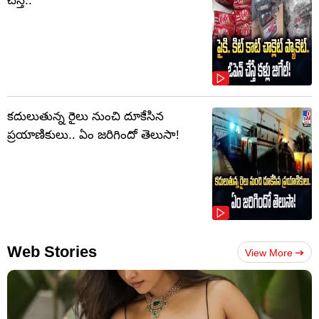
చేస్తే..
కదులుతున్న రైలు నుంచి దూకేసిన
ప్రయాణికులు.. ఏం జరిగిందో తెలుసా!
Web Stories
View More