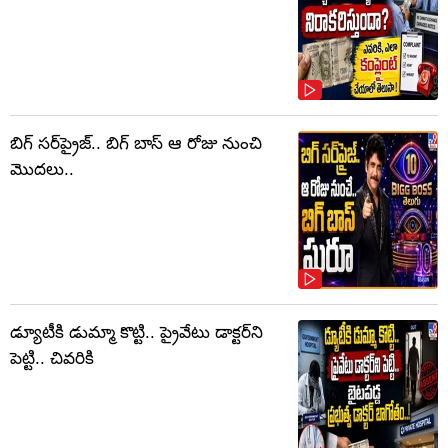
బిగ్ సర్‌ప్రైజ్‌.. బిగ్ బాస్‌ ఆ రోజు నుంచి
మొదలు..
డ్యూటీకి డుమ్మా కొట్టి.. ప్రైవేటు డాక్టర్‌ని
పెట్టి.. చివరికి