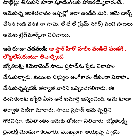
టాబ్లెట్లు తీసుకుని కూడా షూటింగ్‌లకు హాజరయ్యేవారంటే..
ఆమెకున్న అంకితభావం అప్పట్లో అలా ఉండేది మరి. ఆమె డాన్స్
చేసిన గుడి వెనక నా సామి, లే లే లే (ప్రేమ్ నగర్) వంటి పాటలు
ఆమెకు ట్రేడ్‌మార్క్‌గా నిలిచాయి.
ఇది కూడా చదవండి:
ఆ స్టార్ హీరో హలీం వండితే పండగే..
లొట్టలేసుకుంటూ తినాల్సిందే
జ్యోతిలక్ష్మి కెమెరామెన్ సాయి ప్రసాద్‌ను ప్రేమ వివాహం
చేసుకున్నారు. కుటుంబ సభ్యుల అంగీకారం లేకుండా వివాహం
చేసుకున్నప్పటికీ, తర్వాత వారిని ఒప్పించగలిగారు. ఈ
దంపతులకు జ్యోతి మీన అనే కుమార్తె జన్మించింది, ఆమె కూడా
తర్వాత నటిగా మారారు. సాయి ప్రసాద్ ఆమె వృత్తిని
గౌరవిస్తూ, జీవితాంతం ఆమెకు తోడుగా నిలిచారు. జ్యోతిలక్ష్మి
దైవభక్తి మెండుగా కలవారు, ముఖ్యంగా అయ్యప్ప స్వామి