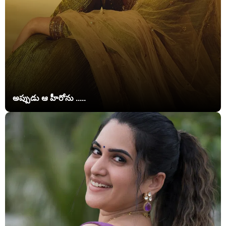
అప్పుడు ఆ హీరోను .....