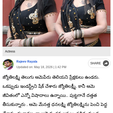
Actress
Rajeev Rayala
SHARE
Updated on:
May 18, 2026 | 1:42 PM
జ్యోతిలక్ష్మి తెలుగు ఆమెపేరు తెలియని ప్రేక్షకులు ఉండరు.
ఒకప్పుడు ఇండస్ట్రీని షేక్ చేశారు జ్యోతిలక్ష్మీ. కానీ ఆమె
జీవితంలో ఎన్నో విషాదాలు ఉన్నాయి.. పుట్టగానే దత్తత
తీసుకున్నారు . ఆమె మేనత్త ధనలక్ష్మి జ్యోతిలక్ష్మిను పెంచి పెద్ద