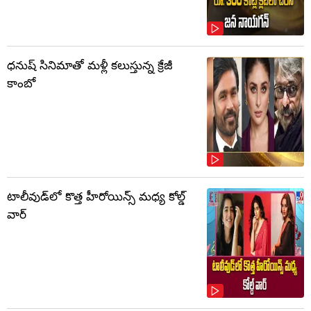
ధనుష్ సినిమాతో మళ్లీ కలుస్తున్న క్రేజీ
కాంబో
టాలీవుడ్‌లో కొత్త హీరోయిన్స్ మధ్య కోల్డ్
వార్