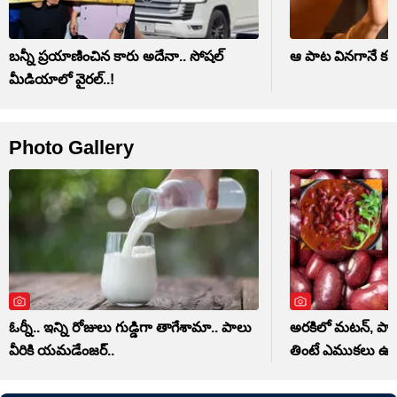
బన్నీ ప్రయాణించిన కారు అదేనా.. సోషల్
ఆ పాట వినగానే కన్న
మీడియాలో వైరల్..!
Photo Gallery
ఓర్నీ.. ఇన్ని రోజులు గుడ్డిగా తాగేశామా.. పాలు
అరకిలో మటన్, పాలు 
వీరికి యమడేంజర్..
తింటే ఎముకలు ఉక