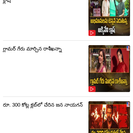
క్లాష్‌
గ్లామర్ గేరు మార్చిన రాశీఖన్నా
రూ. 300 కోట్ల క్లబ్‌లో చేరిన జన నాయగన్