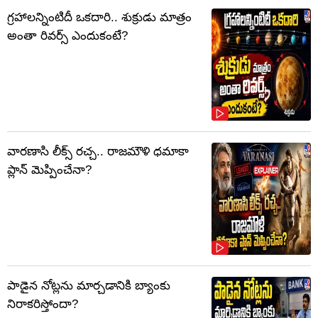
గ్రహాలన్నింటిదీ ఒకదారి.. శుక్రుడు మాత్రం
అంతా రివర్స్ ఎందుకంటే?
వారణాసి లీక్స్ రచ్చ.. రాజమౌళి ధమాకా
ప్లాన్ మెప్పించేనా?
పాడైన నోట్లను మార్చడానికి బ్యాంకు
నిరాకరిస్తోందా?