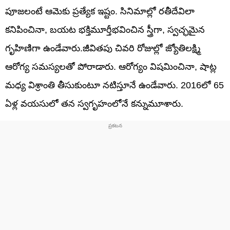
పూజలంటే ఆమెకు ప్రత్యేక ఇష్టం. సినిమాల్లో రతీదేవిలా
కనిపించినా, బయట భక్తిమూర్తీభవించిన స్త్రీగా, స్వచ్ఛమైన
గృహిణిగా ఉండేవారు.జీవితపు చివరి రోజుల్లో జ్యోతిలక్ష్మి
ఆరోగ్య సమస్యలతో పోరాడారు. ఆరోగ్యం విషమించినా, షాట్ల
మధ్య విశ్రాంతి తీసుకుంటూ నటిస్తూనే ఉండేవారు. 2016లో 65
ఏళ్ల వయసులో తన స్వగృహంలోనే కన్నుమూశారు.