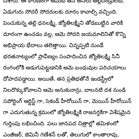
చేశారు. ఈ కారణంగా ఆమెకు తన అసలు తల్లిదండ్రులకు,
ఏడుగురు సోదరీ సోదరులకు దూరం కావాల్సి వచ్చింది.
పెంచుకున్న తల్లి ధనలక్ష్మి, జ్యోతిలక్ష్మిని తోడబుట్టిన వారికి
దూరంగా ఉంచడం వల్ల, ఆమె సోదరి జయమాలినితో కొన్ని
అభిప్రాయ భేదాలు తలెత్తాయి. చిన్నప్పటి నుండే
భరతనాట్యంలో ప్రావీణ్యం సంపాదించిన జ్యోతిలక్ష్మి సినీ
రంగంలోకి అడుగుపెట్టడానికి ఆమె బంధువుల పరిచయాలు
దోహదపడ్డాయి. అయితే, తన ప్రతిభతోనే ఇండస్ట్రీలో
నిలదొక్కుకోవాలని ఆమె అనుకునాన్రు. బాలనటి దశ నుండి
సపోర్టింగ్ ఆర్టిస్ట్ గా, సెకండ్ హీరోయిన్ గా, మెయిన్ హీరోయిన్
గా ఎదుగుతున్న క్రమంలో జ్యోతిలక్ష్మికి రాజనర్తకిగా విశేషమైన
గుర్తింపు లభించింది. పలు జానపద చిత్రాల్లో తమిళంలో
ఎంజీఆర్, జెమినీ గణేశన్ లతో, తెలుగులో కాంతారావు,