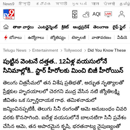
News9
हिन्दी 
ಕನ್ನಡ
मराठी
ગુજરાતી
বাংলা
ਪੰਜਾਬੀ
தமிழ
AQI
తాజా వార్తలు
ఎంటర్టైన్మెంట్
క్రికెట్
ఆంధ్రప్రదేశ్
తెలంగాణ
లైఫ్ స్టైల్
బోనాలు
ఉద్యోగాలు
జ్యోతిష్యం
టెక్నాలజీ
వాతావరణం
వీడియో
Telugu News
Entertainment
Tollywood
Did You Know These Th
పుట్టిన వెంటనే దత్తత.. 12ఏళ్ల వయసులోనే
సినిమాల్లోకి.. స్టార్ హీరోలకు మించి బిజీ హీరోయిన్
తెలుగు చిత్రసీమలో తన విశేష ప్రతిభతో, అద్భుత నృత్యాలతో
ప్రేక్షకుల హృదయాలలో చెరగని ముద్ర వేసిన నటి జ్యోతిలక్ష్మి
జీవితం ఒక స్ఫూర్తిదాయక గాథ. తమిళనాడులో
జన్మించినప్పటికీ, తెలుగు సినీ రంగంతో ఆమె అనుబంధం చివరి
వరకు కొనసాగింది. ఐదేళ్ల వయసులోనే బాలనటిగా సినీ ప్రవేశం
చేసిన ఆమె, తన అపారమైన కృషి, భరతనాట్య నైపుణ్యంతో