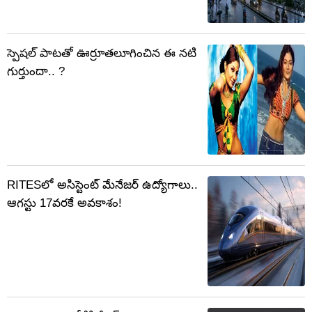
స్పెషల్ పాటతో ఊర్రూతలూగించిన ఈ నటి
గుర్తుందా.. ?
RITESలో అసిస్టెంట్ మేనేజర్‌ ఉద్యోగాలు..
ఆగస్టు 17వరకే అవకాశం!