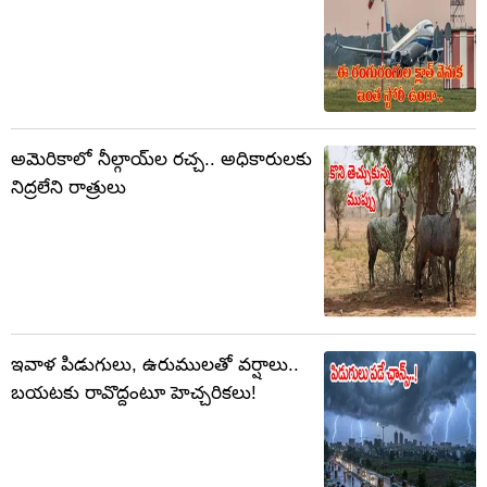
అమెరికాలో నీల్గాయ్‌ల రచ్చ.. అధికారులకు
నిద్రలేని రాత్రులు
ఇవాళ పిడుగులు, ఉరుములతో వర్షాలు..
బయటకు రావొద్దంటూ హెచ్చరికలు!