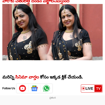
హీరోకు చేతులెత్తి దండం పెట్టాలనిపిస్తుంది
మరిన్ని
సినిమా వార్తల
కోసం ఇక్కడ క్లిక్ చేయండి.
LIVE
TV
Follow Us