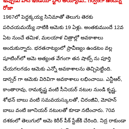
ఇప్పుడు పాన్ ఇండియా స్టార్ అయ్యాడు.. గర్వంగా ఉందన్న
రోజా
1967లో పెద్దక్కయ్య సినిమాతో తెలుగు తెరకు
పరిచయమయ్యే నాటికి ఆమెకు 19 ఏళ్లు. అంతకుముందే 12వ
ఏట నుంచే తమిళ, మలయాళ చిత్రాల్లో అవకాశాలు
అందుకున్నారు. భరతనాట్యంలో ప్రావీణ్యం ఉండటం వల్ల
షూటింగ్‌లో ఆమె అత్యంత వేగంగా తన షాట్స్ ను పూర్తి
చేయగలగడం ఆమెకు ఎన్నో అవకాశాలను తెచ్చిపెట్టింది.
డాన్సర్ గా ఆమెకు విరివిగా అవకాశాలు లభించాయి. ఎన్టీఆర్,
కాంతారావు, రామకృష్ణ వంటి సీనియర్ నటుల నుండి కృష్ణ,
శోభన్ బాబు వంటి సమవయస్కులతో, చిరంజీవి, మోహన్
బాబు వంటి జూనియర్ నటులతో కూడా నటించారు. 70వ
దశకంలో తెలుగులో ఆమె కెరీర్ పీక్ స్టేజ్‌కి చేరింది. నిద్ర రాకుండా