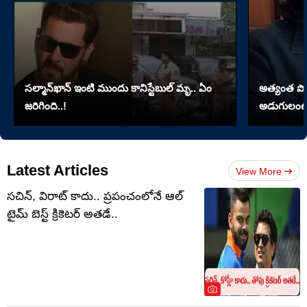
సల్మాన్‌ఖాన్‌ ఇంటి ముందు కానిస్టేబుల్‌ మృ.. ఏం
అత్యంత పొడవై
జరిగింది..!
అడుగులంటే
Latest Articles
View More
సచిన్, విరాట్ కాదు.. ప్రపంచంలోనే ఆల్
టైమ్ బెస్ట్ క్రికెటర్ అతడే..