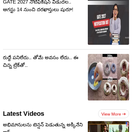
GATE 2027 నోటిఫికేషన్‌ విడుదల..
ఆగస్టు 14 నుంచి దరఖాస్తులు షురూ!
రుద్దే పనిలేదు.. తోమే అవసం లేదు.. ఈ
చిన్న ట్రిక్‌తో..
Latest Videos
View More
అభిమానులను టెన్షన్‌ పెడుతున్న అక్కినేని