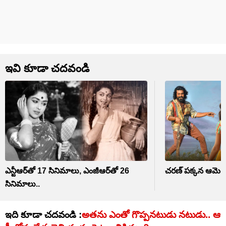
ఇవి కూడా చదవండి
ఎన్టీఆర్‌తో 17 సినిమాలు, ఎంజీఆర్‌తో 26
చరణ్ పక్కన ఆమె చిన
సినిమాలు..
ఇది కూడా చదవండి :
అతను ఎంతో గొప్పనటుడు నటుడు.. ఆ