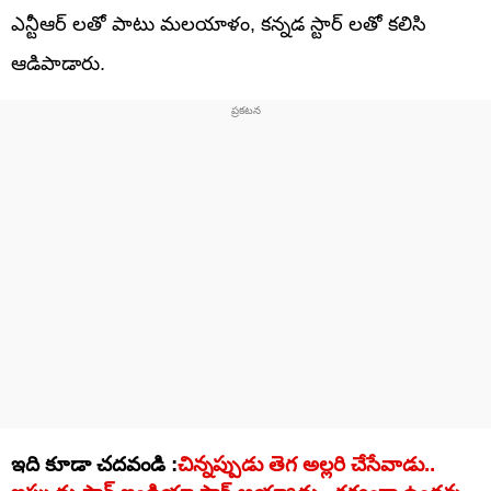
ఎన్టీఆర్ లతో పాటు మలయాళం, కన్నడ స్టార్ లతో కలిసి
ఆడిపాడారు.
ఇది కూడా చదవండి :
చిన్నప్పుడు తెగ అల్లరి చేసేవాడు..