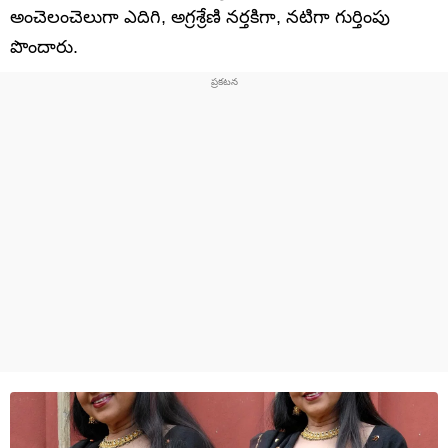
అంచెలంచెలుగా ఎదిగి, అగ్రశ్రేణి నర్తకిగా, నటిగా గుర్తింపు
పొందారు.