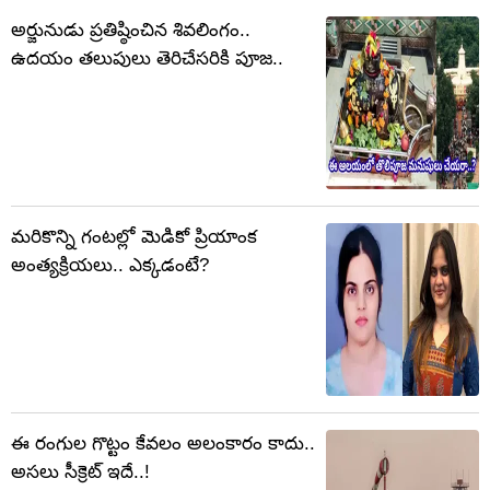
అర్జునుడు ప్రతిష్ఠించిన శివలింగం..
ఉదయం తలుపులు తెరిచేసరికి పూజ..
మరికొన్ని గంటల్లో మెడికో ప్రియాంక
అంత్యక్రియలు.. ఎక్కడంటే?
ఈ రంగుల గొట్టం కేవలం అలంకారం కాదు..
అసలు సీక్రెట్ ఇదే..!