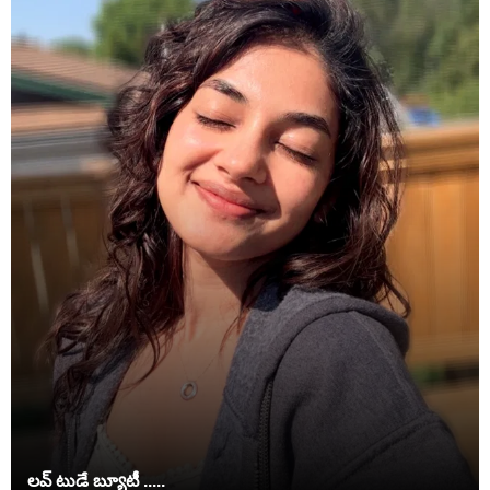
లవ్ టుడే బ్యూటీ .....