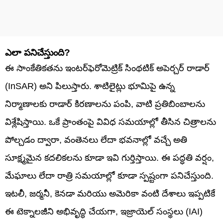
ఎలా పనిచేస్తుంది?
ఈ సాంకేతికతను ఇంటర్‌ఫెరోమెట్రిక్ సింథటిక్ అపెర్చర్ రాడార్
(InSAR) అని పిలుస్తారు. శాటిలైట్లు భూమిపై ఉన్న
నిర్మాణాలకు రాడార్ కిరణాలను పంపి, వాటి ప్రతిబింబాలను
విశ్లేషిస్తాయి. ఒకే ప్రాంతంపై వివిధ సమయాల్లో తీసిన చిత్రాలను
పోల్చడం ద్వారా, వంతెనలు లేదా భవనాల్లో వచ్చే అతి
సూక్ష్మమైన కదలికలను కూడా ఇవి గుర్తిస్తాయి. ఈ పద్ధతి వర్షం,
మేఘాలు లేదా రాత్రి సమయాల్లో కూడా స్పష్టంగా పనిచేస్తుంది.
ఇటలీ, జర్మనీ, కెనడా మరియు అమెరికా వంటి దేశాలు ఇప్పటికే
ఈ టెక్నాలజీని అభివృద్ధి చేయగా, ఇజ్రాయెల్ సంస్థలు (IAI)