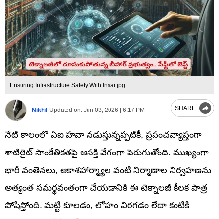
Ensuring Infrastructure Safety With Insar.jpg
SHARE
Nikhil
Updated on:
Jun 03, 2026 | 6:17 PM
నేటి కాలంలో ఏఐ హవా నడుస్తున్నప్పటికీ, ప్రపంచవ్యాప్తంగా
శాటిలైట్ సాంకేతికతపై ఆసక్తి వేగంగా పెరుగుతోంది. ముఖ్యంగా
భారీ వంతెనలు, ఆకాశహార్మ్యాల వంటి నిర్మాణాల నిర్వహణను
అత్యంత సమర్థవంతంగా చేయడానికి ఈ టెక్నాలజీ కీలక పాత్ర
పోషిస్తోంది. మట్టి కూలడం, లోహం విరగడం లేదా కంటికి