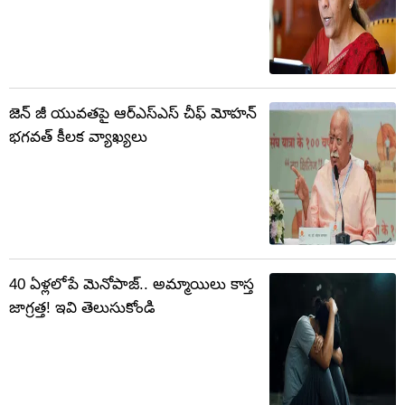
జెన్ జీ యువతపై ఆర్‌ఎస్‌ఎస్ చీఫ్ మోహన్
భగవత్ కీలక వ్యాఖ్యలు
40 ఏళ్లలోపే మెనోపాజ్.. అమ్మాయిలు కాస్త
జాగ్రత్త! ఇవి తెలుసుకోండి