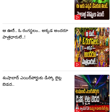
ఆ ఊరే.. ఓ రంగస్థలం.. అక్కడ అందరూ
పాత్రధారులే..!
శంషాబాద్ ఎయిర్‌పోర్టుకు డిస్కో లైట్ల
బెడద..