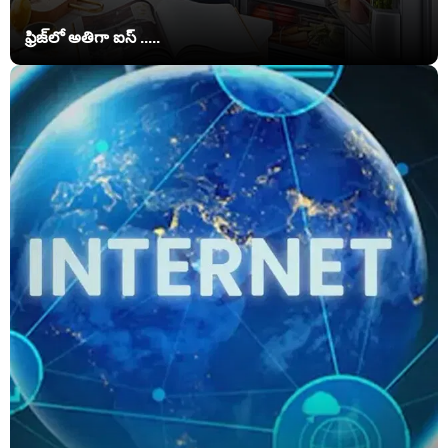
ఫ్రిజ్‌లో అతిగా ఐస్ .....