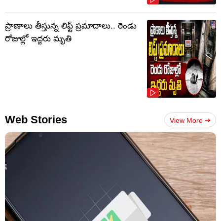
ప్రాణాలు తీస్తున్న లిఫ్ట్‌ ప్రమాదాలు.. రెండు
రోజుల్లో ఇద్దరు మృతి
Web Stories
View More