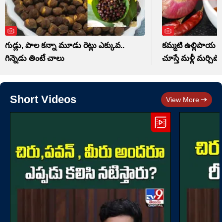
గుడ్లు, పాల కన్నా మూడు రెట్లు ఎక్కువ..
కమ్మటి ఉల్లిపాయ పచ
గిన్నెడు తింటే చాలు
చూస్తే మళ్లీ మర్చిపో
Short Videos
View More