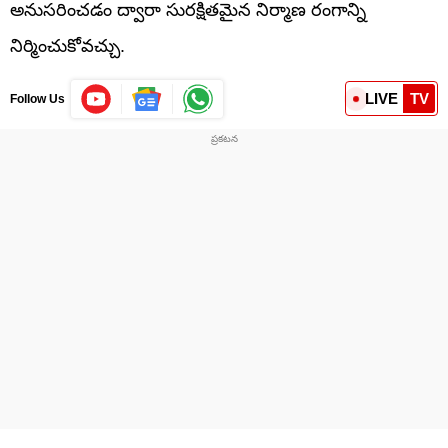
అనుసరించడం ద్వారా సురక్షితమైన నిర్మాణ రంగాన్ని
నిర్మించుకోవచ్చు.
LIVE
TV
Follow Us