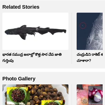
Related Stories
భారత సముద్ర జలాల్లో కొత్త సొర చేప జాతి
చంద్రుడిని రాకెట్ శ
గుర్తింపు
చూశారా?
Photo Gallery