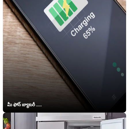
మీ ఫోన్ బ్యాటరీ .....