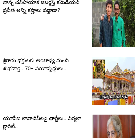
నాన్న చనిపోయాక జబర్దస్త్ కమెడియన్
ప్రవీణ్ అన్ని కష్టాలు పడ్డాడా?
శ్రీరామ భక్తులకు అయోధ్య నుంచి
శుభవార్త.. 70+ వయోవృద్ధులు..
యూపీఐ లావాదేవీలపై ఛార్జీలు.. నిర్మలా
క్లారిటీ..