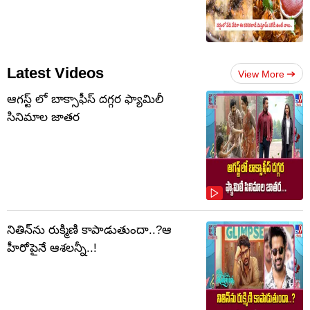
Latest Videos
View More
ఆగస్ట్ లో బాక్సాఫీస్ దగ్గర ఫ్యామిలీ
సినిమాల జాతర
నితిన్‌ను రుక్మిణి కాపాడుతుందా..?ఆ
హీరోపైనే ఆశలన్నీ..!