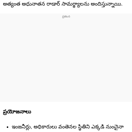
అత్యంత అధునాతన రాడార్ సామర్థ్యాలను అందిస్తున్నాయి.
ప్రయోజనాలు
ఇంజనీర్లు, అధికారులు వంతెనల స్థితిని ఎక్కడి నుంచైనా