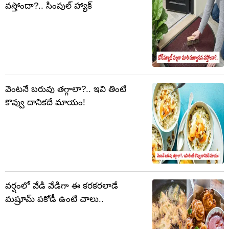
వస్తోందా?.. సింపుల్ హ్యాక్
వెంటనే బరువు తగ్గాలా?.. ఇవి తింటే
కొవ్వు దానికదే మాయం!
వర్షంలో వేడి వేడిగా ఈ కరకరలాడే
మష్రూమ్ పకోడీ ఉంటే చాలు..