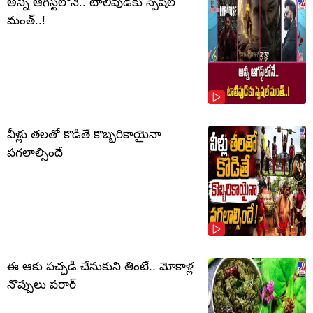
అన్నీ ఆగస్ట్‌లోనే.. టాలీవుడ్‌కు స్పెషల్
మంత్..!
వీళ్లు తలతో కొడితే కొబ్బరికాయైనా
పగలాల్సిందే
ఈ ఆకు పచ్చడి చేసుకుని తింటే.. మోకాళ్ల
నొప్పులు పరార్‌