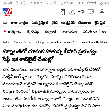
News9
हिन्दी 
ಕನ್ನಡ
मराठी
ગુજરાતી
বাংলা
ਪੰਜਾਬੀ
தமிழ
AQI
తాజా వార్తలు
ఎంటర్టైన్మెంట్
క్రికెట్
ఆంధ్రప్రదేశ్
తెలంగాణ
లైఫ్ స్టైల్
ఉద్యోగాలు
జ్యోతిష్యం
టెక్నాలజీ
వాతావరణం
వీడియోలు
అంతర
Telugu News
Technology
Satellite Based Structural Health Monit
టెక్నాలజీలో దూసుకుపోతున్న బీహార్ ప్రభుత్వం..!
సేఫ్టీ ఇక శాటిలైట్ చేతుల్లో
భారీ వంతెనలు, ఆకాశహార్మ్యాల భద్రత ఇక శాటిలైట్ చేతిలో!
మిల్లీమీటర్ స్థాయి పగుళ్లను, సూక్ష్మ కదలికలను కూడా
ముందుగానే గుర్తించే అత్యాధునిక శాటిలైట్ టెక్నాలజీతో
నిర్మాణ రంగంలో విప్లవాత్మక మార్పులు రానున్నాయి. ఈ
అధునాతన సాంకేతికత ద్వారా భారీ నిర్మాణాల మనుగడను
ఎలా సురక్షితంగా ఉంచవచ్చో, బీహార్ ప్రభుత్వం దీనిని ఎలా