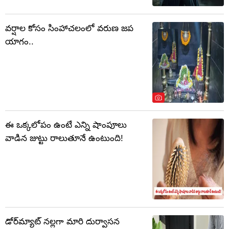
వర్షాల కోసం సింహాచలంలో వరుణ జప
యాగం..
ఈ ఒక్కలోపం ఉంటే ఎన్ని షాంపూలు
వాడిన జుట్టు రాలుతూనే ఉంటుంది!
డోర్‌మ్యాట్ నల్లగా మారి దుర్వాసన