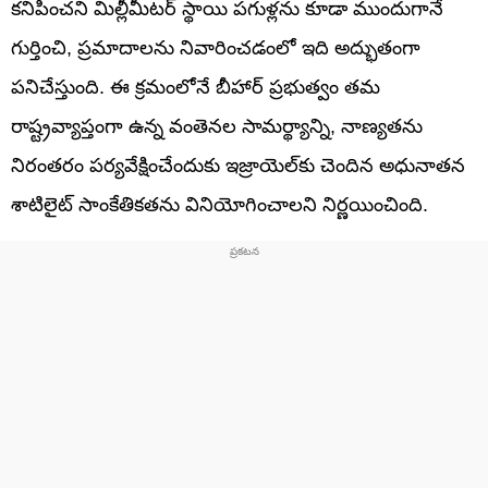
కనిపించని మిల్లీమీటర్ స్థాయి పగుళ్లను కూడా ముందుగానే
గుర్తించి, ప్రమాదాలను నివారించడంలో ఇది అద్భుతంగా
పనిచేస్తుంది. ఈ క్రమంలోనే బీహార్ ప్రభుత్వం తమ
రాష్ట్రవ్యాప్తంగా ఉన్న వంతెనల సామర్థ్యాన్ని, నాణ్యతను
నిరంతరం పర్యవేక్షించేందుకు ఇజ్రాయెల్‌కు చెందిన అధునాతన
శాటిలైట్ సాంకేతికతను వినియోగించాలని నిర్ణయించింది.