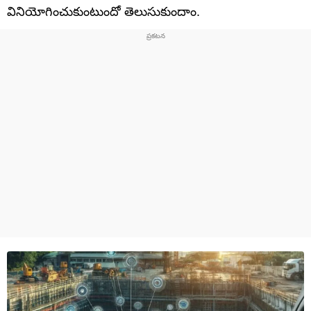
వినియోగించుకుంటుందో తెలుసుకుందాం.