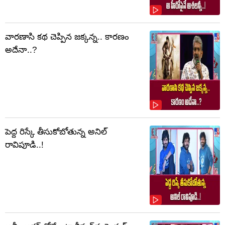
వారణాసి కథ చెప్పిన జక్కన్న.. కారణం
అదేనా..?
పెద్ద రిస్కే తీసుకోబోతున్న అనిల్
రావిపూడి..!