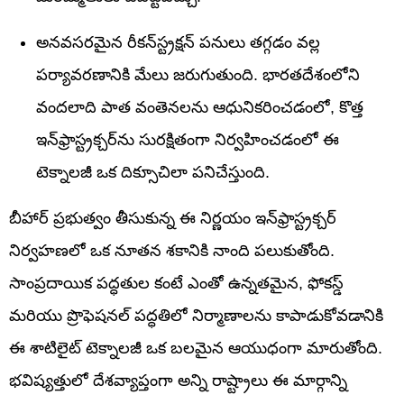
అనవసరమైన రీకన్‌స్ట్రక్షన్ పనులు తగ్గడం వల్ల
పర్యావరణానికి మేలు జరుగుతుంది. భారతదేశంలోని
వందలాది పాత వంతెనలను ఆధునికరించడంలో, కొత్త
ఇన్‌ఫ్రాస్ట్రక్చర్‌ను సురక్షితంగా నిర్వహించడంలో ఈ
టెక్నాలజీ ఒక దిక్సూచిలా పనిచేస్తుంది.
బీహార్ ప్రభుత్వం తీసుకున్న ఈ నిర్ణయం ఇన్‌ఫ్రాస్ట్రక్చర్
నిర్వహణలో ఒక నూతన శకానికి నాంది పలుకుతోంది.
సాంప్రదాయిక పద్ధతుల కంటే ఎంతో ఉన్నతమైన, ఫోకస్డ్
మరియు ప్రొఫెషనల్ పద్ధతిలో నిర్మాణాలను కాపాడుకోవడానికి
ఈ శాటిలైట్ టెక్నాలజీ ఒక బలమైన ఆయుధంగా మారుతోంది.
భవిష్యత్తులో దేశవ్యాప్తంగా అన్ని రాష్ట్రాలు ఈ మార్గాన్ని