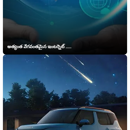
అత్యంత వేగవంతమైన ఇంటర్నెట్ .....