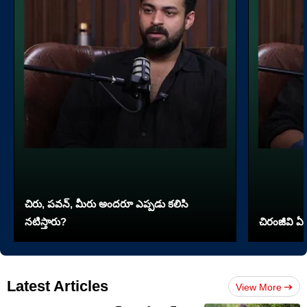
చిరు, పవన్, మీరు అందరూ ఎప్పడు కలిసి
నటిస్తారు?
చిరంజీవి ఏ 
Latest Articles
View More