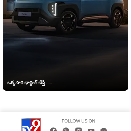
ఒక్కసారి ఛార్జింగ్‌ చేస్తే .....
FOLLOW US ON