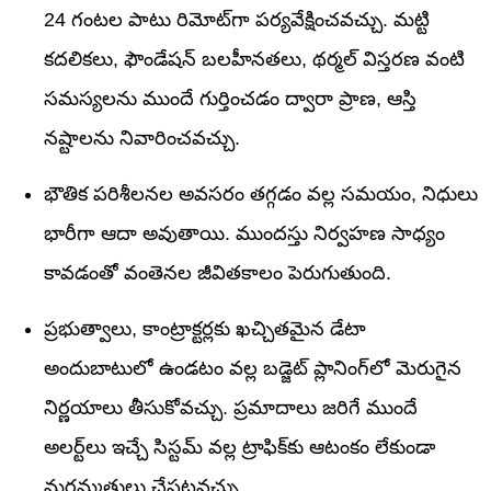
24 గంటల పాటు రిమోట్‌గా పర్యవేక్షించవచ్చు. మట్టి
కదలికలు, ఫౌండేషన్ బలహీనతలు, థర్మల్ విస్తరణ వంటి
సమస్యలను ముందే గుర్తించడం ద్వారా ప్రాణ, ఆస్తి
నష్టాలను నివారించవచ్చు.
భౌతిక పరిశీలనల అవసరం తగ్గడం వల్ల సమయం, నిధులు
భారీగా ఆదా అవుతాయి. ముందస్తు నిర్వహణ సాధ్యం
కావడంతో వంతెనల జీవితకాలం పెరుగుతుంది.
ప్రభుత్వాలు, కాంట్రాక్టర్లకు ఖచ్చితమైన డేటా
అందుబాటులో ఉండటం వల్ల బడ్జెట్ ప్లానింగ్‌లో మెరుగైన
నిర్ణయాలు తీసుకోవచ్చు. ప్రమాదాలు జరిగే ముందే
అలర్ట్‌లు ఇచ్చే సిస్టమ్ వల్ల ట్రాఫిక్‌కు ఆటంకం లేకుండా
మరమ్మతులు చేపట్టవచ్చు.