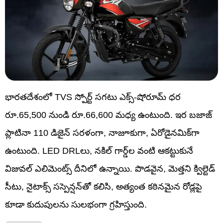
భారతదేశంలో TVS స్పోర్ట్ సగటు ఎక్స్-షోరూమ్ ధర
రూ.65,500 నుండి రూ.66,600 మధ్య ఉంటుంది. ఇర బజాజ్
ప్లాటినా 110 డిజైన్ సరళంగా, నాజూకుగా, ఏరోడైనమిక్‌గా
ఉంటుంది. LED DRLలు, నకిల్ గార్డ్‌ల వంటి ఆకట్టుకునే
విజువల్ ఎలిమెంట్స్ దీనిలో ఉన్నాయి. పొడవైన, మెత్తని క్విల్టెడ్
సీటు, నైటాక్స్ సస్పెన్షన్‌తో కలిసి, అత్యంత కఠినమైన రోడ్లపై
కూడా కుదుపులను సులభంగా గ్రహిస్తుంది.