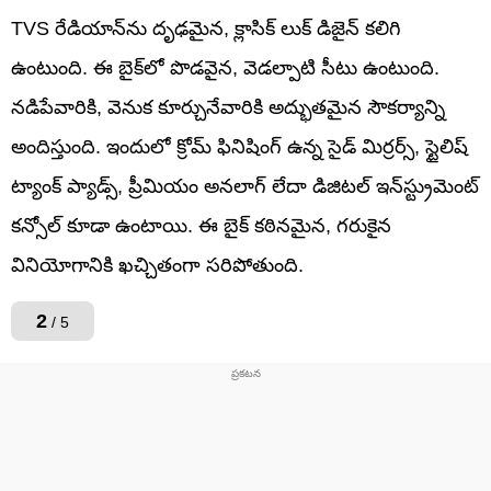
TVS రేడియాన్‌ను దృఢమైన, క్లాసిక్ లుక్‌ డిజైన్ కలిగి
ఉంటుంది. ఈ బైక్‌లో పొడవైన, వెడల్పాటి సీటు ఉంటుంది.
నడిపేవారికి, వెనుక కూర్చునేవారికి అద్భుతమైన సౌకర్యాన్ని
అందిస్తుంది. ఇందులో క్రోమ్ ఫినిషింగ్ ఉన్న సైడ్ మిర్రర్స్, స్టైలిష్
ట్యాంక్ ప్యాడ్స్, ప్రీమియం అనలాగ్ లేదా డిజిటల్ ఇన్‌స్ట్రుమెంట్
కన్సోల్ కూడా ఉంటాయి. ఈ బైక్ కఠినమైన, గరుకైన
వినియోగానికి ఖచ్చితంగా సరిపోతుంది.
2
/ 5