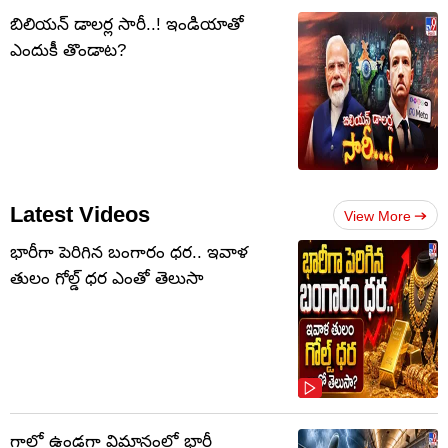
బిలియన్ డాలర్ల సారీ..! ఇండియాతో
ఎందుకీ తొండాట?
Latest Videos
View More
భారీగా పెరిగిన బంగారం ధర.. ఇవాళ
తులం గోల్డ్‌ ధర ఎంతో తెలుసా
గాల్లో ఉండగా విమానంలో భారీ