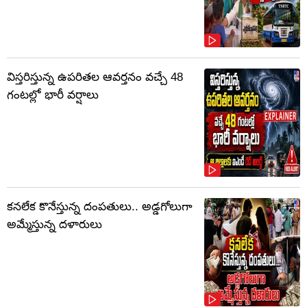
విస్తరిస్తున్న ఉపరితల ఆవర్తనం వచ్చే 48
గంటల్లో భారీ వర్షాలు
కనలేక కొనేస్తున్న దంపతులు.. అడ్డగోలుగా
అమ్మేస్తున్న దళారులు