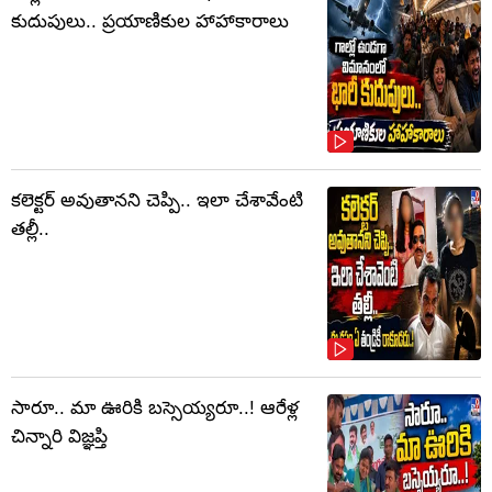
కుదుపులు.. ప్రయాణికుల హాహాకారాలు
కలెక్టర్‌ అవుతానని చెప్పి.. ఇలా చేశావేంటి
తల్లీ..
సారూ.. మా ఊరికి బస్సెయ్యరూ..! ఆరేళ్ల
చిన్నారి విజ్ఞప్తి