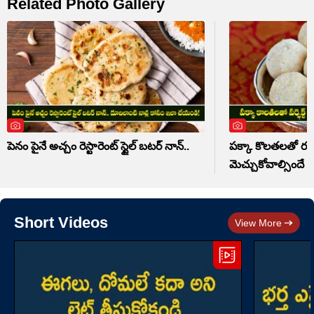
Related Photo Gallery
పెనం పైనే అచ్చం రెస్టారెంట్ స్టైల్ బటర్ నాన్..
పక్కా కొలతలతో రవ్వ 
మెచ్చుకోవాల్సిందే
Short Videos
View More