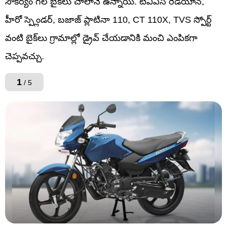
సౌకర్యం గల బైక్‌లు చాలానే ఉన్నాయి. టీవీఎస్ రేడియాన్,
హీరో స్ప్లెండర్, బజాజ్ ప్లాటినా 110, CT 110X, TVS స్పోర్ట్
వంటి బైక్‌లు గ్రామాల్లో డ్రైవ్ చేయడానికి మంచి ఎంపికగా
చెప్పవచ్చు.
1
/ 5