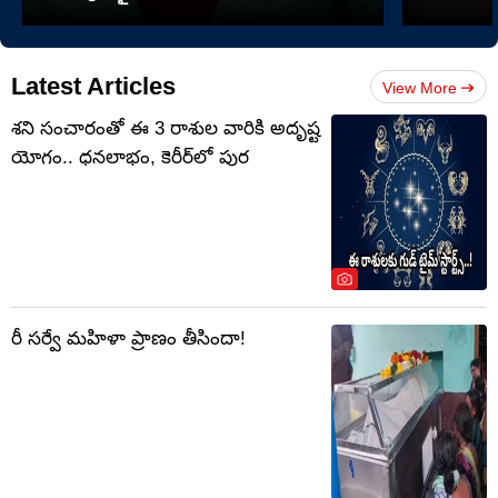
Latest Articles
View More
శని సంచారంతో ఈ 3 రాశుల వారికి అదృష్ట
యోగం.. ధనలాభం, కెరీర్‌లో పుర
రీ సర్వే మహిళా ప్రాణం తీసిందా!