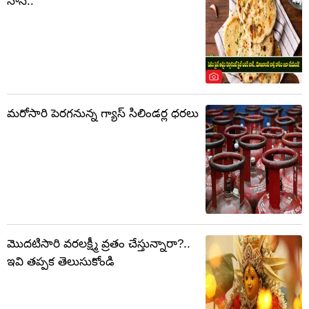
నాన్..
మరోసారి పెరగనున్న గ్యాస్ సిలిండర్ల ధరలు
మొదటిసారి వరలక్ష్మీ వ్రతం చేస్తున్నారా?..
ఇవి తప్పక తెలుసుకోండి