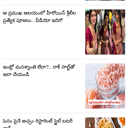
ఆ ప్రముఖ ఆలయంలో హీరోయిన్ శ్రీలీల
ప్రత్యేక పూజలు.. వీడియో ఇదిగో
ఇంట్లో మనశ్శాంతి లేదా?.. రాక్ సాల్ట్‌తో
ఇలా చేయండి
పెనం పైనే అచ్చం రెస్టారెంట్ స్టైల్ బటర్