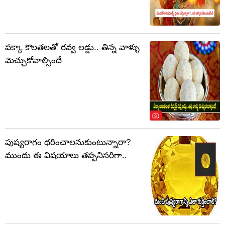
పక్కా కొలతలతో రవ్వ లడ్డు.. తిన్న వాళ్ళు
మెచ్చుకోవాల్సిందే
పుష్యరాగం ధరించాలనుకుంటున్నారా?
ముందు ఈ విషయాలు తప్పనిసరిగా..