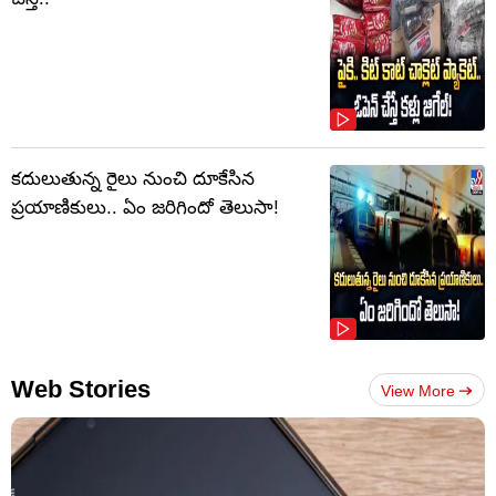
కదులుతున్న రైలు నుంచి దూకేసిన
ప్రయాణికులు.. ఏం జరిగిందో తెలుసా!
Web Stories
View More