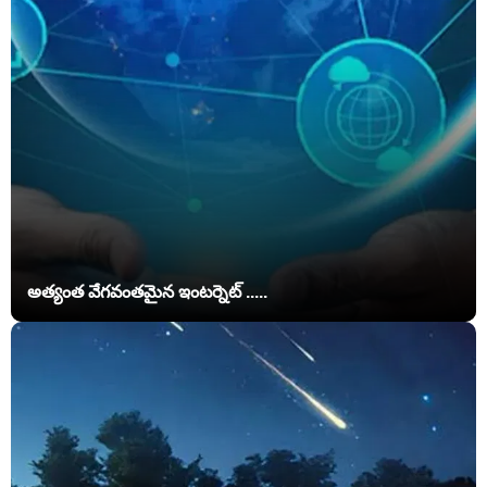
అత్యంత వేగవంతమైన ఇంటర్నెట్ .....