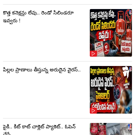
కొత్త కనెక్షన్లు లేవు.. రెండో సిలిండరూ
ఇవ్వరు !
పిల్లల ప్రాణాలు తీస్తున్న అరుదైన వైరస్..
పైకి.. కిట్‌ కాట్‌ చాక్లెట్ ప్యాకెట్‌.. ఓపెన్‌
చేస్తే..