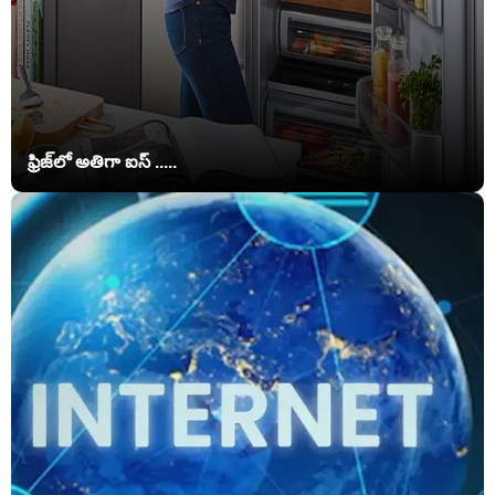
ఫ్రిజ్‌లో అతిగా ఐస్ .....