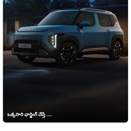
ఒక్కసారి ఛార్జింగ్‌ చేస్తే .....