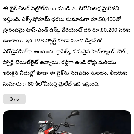
ఈ బైక్ లీటర్ పెట్రోల్‌కు 65 నుండి 70 కిలోమీటర్ల మైలేజీని
ఇస్తుంది. ఎక్స్-షోరూమ్ ధరలు సుమారుగా రూ.58,450తో
ప్రారంభమై టాప్-ఎండ్ డిస్క్ వేరియంట్ ధర రూ.80,200 వరకు
ఉంటాయి. ఇక TVS స్పోర్ట్ కూడా మంచి డిజైన్‌తో
ఏరోడైనమిక్‌గా ఉంటుంది. గ్రాఫిక్స్, పదునైన హెడ్‌ల్యాంప్ కౌల్ ,
స్పోర్టీ టెయిల్‌లైట్ ఉన్నాయి. రద్దీగా ఉండే రోడ్లు మరియు
ఇరుకైన వీధుల్లో కూడా ఈ బైక్‌ను నడపడం సులభం. లీటరుకు
సుమారుగా 80 కిలోమీటర్ల మైలేజ్ ఇది ఇస్తుంది.
3
/ 5