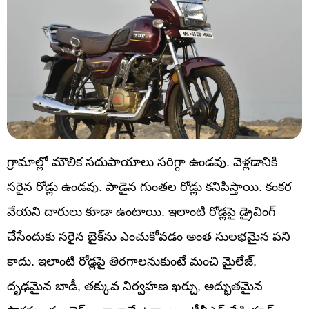
గ్రామాల్లో మౌలిక సదుపాయాలు సరిగ్గా ఉండవు. వెళ్లడానికి
సరైన రోడ్లు ఉండవు. పాడైన గుంతల రోడ్లు కనిపిస్తాయి. కంకర
వేయని దారులు కూడా ఉంటాయి. ఇలాంటి రోడ్లపై డ్రైవింగ్
చేసేందుకు సరైన బైక్‌ను ఎంచుకోవడం అంత సులభమైన పని
కాదు. ఇలాంటి రోడ్లపై తిరగాలనుకుంటే మంచి మైలేజ్,
దృఢమైన బాడీ, తక్కువ నిర్వహణ ఖర్చు, అద్భుతమైన