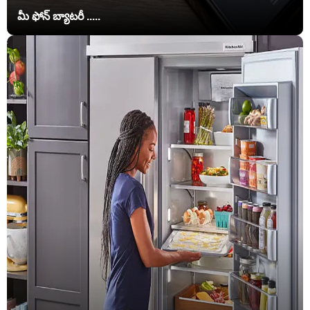
మీ ఫోన్ బ్యాటరీ .....