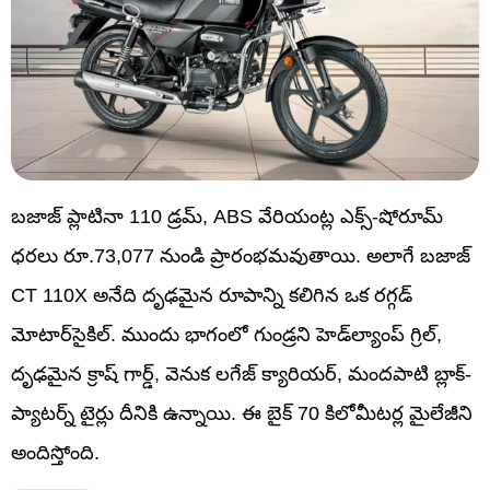
బజాజ్ ప్లాటినా 110 డ్రమ్, ABS వేరియంట్ల ఎక్స్-షోరూమ్
ధరలు రూ.73,077 నుండి ప్రారంభమవుతాయి. అలాగే బజాజ్
CT 110X అనేది దృఢమైన రూపాన్ని కలిగిన ఒక రగ్గడ్
మోటార్‌సైకిల్. ముందు భాగంలో గుండ్రని హెడ్‌ల్యాంప్ గ్రిల్,
దృఢమైన క్రాష్ గార్డ్, వెనుక లగేజ్ క్యారియర్, మందపాటి బ్లాక్-
ప్యాటర్న్ టైర్లు దీనికి ఉన్నాయి. ఈ బైక్ 70 కిలోమీటర్ల మైలేజీని
అందిస్తోంది.