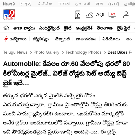
News9
हिन्दी 
ಕನ್ನಡ
मराठी
ગુજરાતી
বাংলা
ਪੰਜਾਬੀ
தமிழ
AQI
తాజా వార్తలు
ఎంటర్టైన్మెంట్
క్రికెట్
ఆంధ్రప్రదేశ్
తెలంగాణ
లైఫ్ స్టైల్
ఉద్యోగాలు
జ్యోతిష్యం
టెక్నాలజీ
వాతావరణం
వీడియోలు
అంతర
Telugu News
Photo Gallery
Technology Photos
Best Bikes For
Automobile: కేవలం రూ.60 వేలలోపు ధరలో 80
కిలోమీటర్ల మైలేజ్.. విలేజ్ రోడ్లకు సెట్ అయ్యే బెస్ట్
బైక్ ఇదే…
తక్కువ ధరలో ఎక్కవ మైలేజ్ వచ్చే బైక్ కోసం
ఎదురుచూస్తున్నారా.. గ్రామీణ ప్రాంతాల్లోని రోడ్లపై తిరిగేందుకు
మంచి సామర్థ్యాన్ని కలిగి ఉండాలా.. ఇందుకోసం మార్కెట్లోకి
అనేక బైక్‌లు అందుబాటులోకి వచ్చాయి. గ్రామీణ రోడ్లపై కూడా
ఇవి సౌకర్యవంతమైన ప్రయాణాన్ని అందిస్తాయి. ఈ బైక్స్