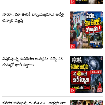
సారూ.. మా ఊరికి బస్సెయ్యరూ..! ఆరేళ్ల
చిన్నారి విజ్ఞప్తి
విస్తరిస్తున్న ఉపరితల ఆవర్తనం వచ్చే 48
గంటల్లో భారీ వర్షాలు
కనలేక కొనేస్తున్న దంపతులు.. అడ్డగోలుగా