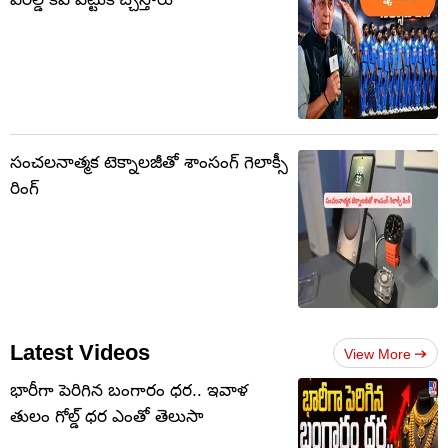
సంచలనాత్మక టెక్నాలజీతో శాంసంగ్ గెలాక్సీ
రింగ్‌
Latest Videos
View More
భారీగా పెరిగిన బంగారం ధర.. ఇవాళ
తులం గోల్డ్‌ ధర ఎంతో తెలుసా