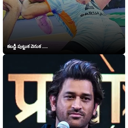
కబడ్డీ పుట్టుక వెనుక .....