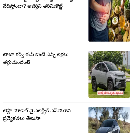
వేధిస్తోందా? అజీర్తిని తరిమికొట్టే
టాటా కర్వ్ ఈవీ కొంటే ఎన్ని లక్షలు
తగ్గుతుందంటే
టెస్లా మోడల్ వై ఎలక్ట్రిక్ ఎస్‌యూవీ
ప్రత్యేకతలు తెలుసా