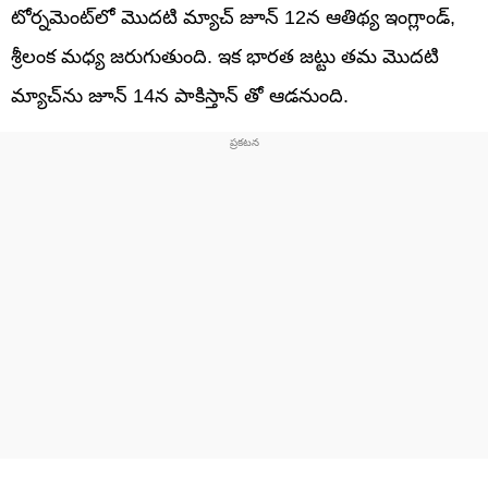
టోర్నమెంట్‌లో మొదటి మ్యాచ్ జూన్ 12న ఆతిథ్య ఇంగ్లాండ్,
శ్రీలంక మధ్య జరుగుతుంది. ఇక భారత జట్టు తమ మొదటి
మ్యాచ్‌ను జూన్ 14న పాకిస్తాన్ తో ఆడనుంది.