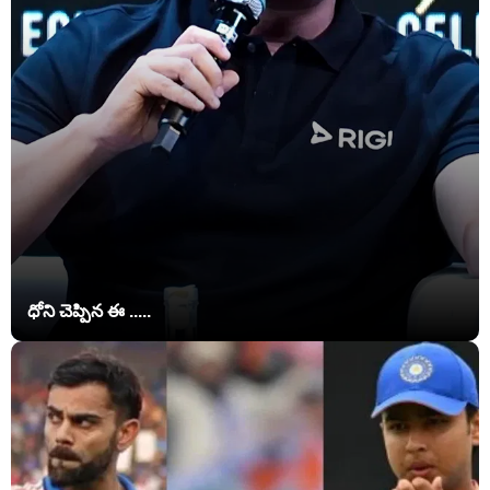
ధోని చెప్పిన ఈ .....