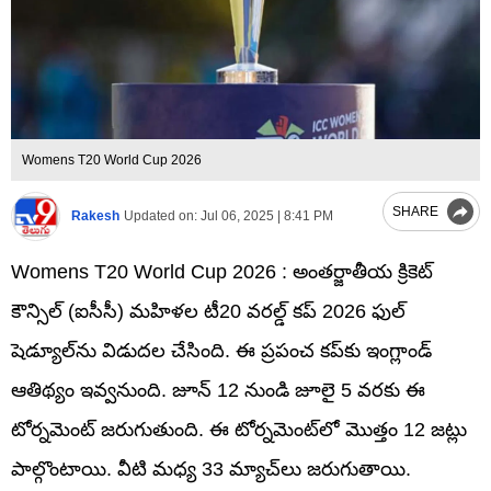
Womens T20 World Cup 2026
SHARE
Rakesh
Updated on:
Jul 06, 2025 | 8:41 PM
Womens T20 World Cup 2026 : అంతర్జాతీయ క్రికెట్
కౌన్సిల్ (ఐసీసీ) మహిళల టీ20 వరల్డ్ కప్ 2026 ఫుల్
షెడ్యూల్‌ను విడుదల చేసింది. ఈ ప్రపంచ కప్‌కు ఇంగ్లాండ్
ఆతిథ్యం ఇవ్వనుంది. జూన్ 12 నుండి జూలై 5 వరకు ఈ
టోర్నమెంట్ జరుగుతుంది. ఈ టోర్నమెంట్‌లో మొత్తం 12 జట్లు
పాల్గొంటాయి. వీటి మధ్య 33 మ్యాచ్‌లు జరుగుతాయి.