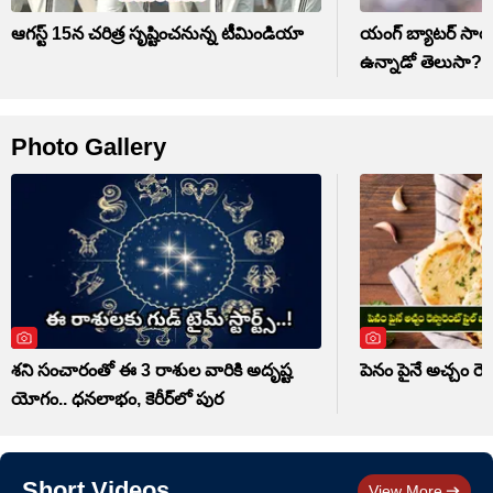
ఆగస్ట్ 15న చరిత్ర సృష్టించనున్న టీమిండియా
యంగ్ బ్యాటర్ సాయ
ఉన్నాడో తెలుసా?
Photo Gallery
శని సంచారంతో ఈ 3 రాశుల వారికి అదృష్ట
పెనం పైనే అచ్చం రెస్ట
యోగం.. ధనలాభం, కెరీర్‌లో పుర
Short Videos
View More