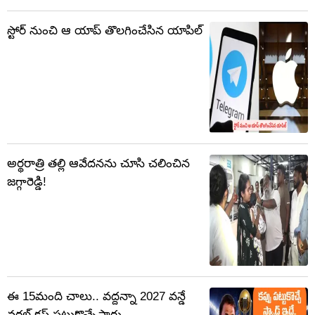
స్టోర్‌‌ నుంచి ఆ యాప్ తొలగించేసిన యాపిల్
అర్థరాత్రి తల్లి ఆవేదనను చూసి చలించిన
జగ్గారెడ్డి!
ఈ 15మంది చాలు.. వద్దన్నా 2027 వన్డే
వరల్డ్ కప్ పట్టుకొచ్చేస్తారు