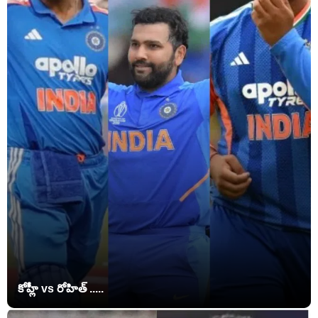
కోహ్లీ vs రోహిత్ .....