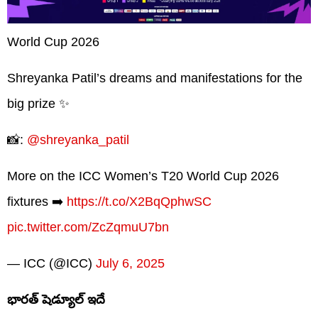
World Cup 2026
Shreyanka Patil’s dreams and manifestations for the
big prize ✨
📸:
@shreyanka_patil
More on the ICC Women’s T20 World Cup 2026
fixtures ➡️
https://t.co/X2BqQphwSC
pic.twitter.com/ZcZqmuU7bn
— ICC (@ICC)
July 6, 2025
భారత్ షెడ్యూల్ ఇదే