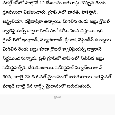
వరల్డ్ కప్‌లో పాల్గొనే 12 దేశాలను ఆరు జట్ల చొప్పున రెండు
గ్రూపులుగా విభజించారు. గ్రూప్ Aలో భారత్, పాకిస్తాన్,
ఆస్ట్రేలియా, దక్షిణాఫ్రికా ఉన్నాయి. మిగిలిన రెండు జట్లు గ్లోబల్
క్వాలిఫైయర్స్ ద్వారా గ్రూప్ Aలో చోటు సంపాదిస్తాయి. ఇక
గ్రూప్ Bలో ఇంగ్లాండ్, న్యూజిలాండ్, శ్రీలంక, వెస్టిండీస్ ఉన్నాయి.
మిగిలిన రెండు జట్లు కూడా గ్లోబల్ క్వాలిఫైయర్స్ ద్వారానే
నిర్ణయించనున్నారు. ప్రతి గ్రూప్‌లో టాప్-2లో నిలిచిన జట్లు
సెమీఫైనల్స్‌కు చేరుకుంటాయి. సెమీఫైనల్ మ్యాచ్‌లు జూన్
30న, జూలై 2న ది ఓవల్ మైదానంలో జరుగుతాయి. ఇక ఫైనల్
మ్యాచ్ జూలై 5న లార్డ్స్ మైదానంలో జరుగుతుంది.