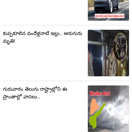
కుప్పకూలిన వందేళ్లనాటి ఇల్లు.. ఆరుగురు
మృతి!
గురువారం తెలుగు రాష్ట్రాల్లోని ఈ
ప్రాంతాల్లో వానలు..