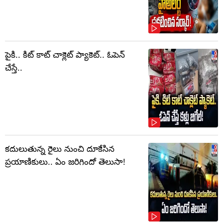
పైకి.. కిట్‌ కాట్‌ చాక్లెట్ ప్యాకెట్‌.. ఓపెన్‌
చేస్తే..
కదులుతున్న రైలు నుంచి దూకేసిన
ప్రయాణికులు.. ఏం జరిగిందో తెలుసా!