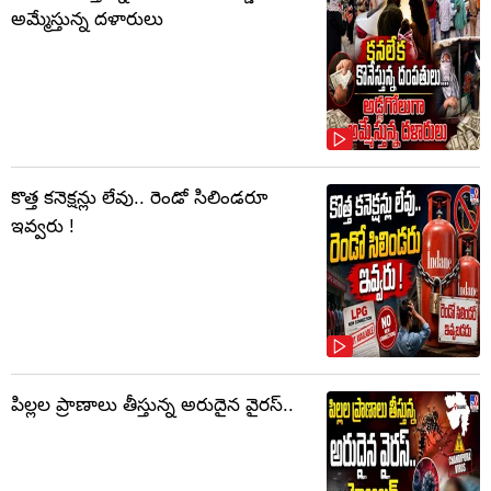
అమ్మేస్తున్న దళారులు
కొత్త కనెక్షన్లు లేవు.. రెండో సిలిండరూ
ఇవ్వరు !
పిల్లల ప్రాణాలు తీస్తున్న అరుదైన వైరస్..