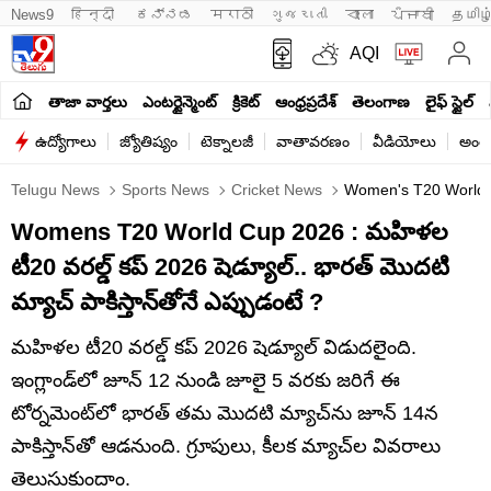
News9
हिन्दी 
ಕನ್ನಡ
मराठी
ગુજરાતી
বাংলা
ਪੰਜਾਬੀ
தமிழ
AQI
తాజా వార్తలు
ఎంటర్టైన్మెంట్
క్రికెట్
ఆంధ్రప్రదేశ్
తెలంగాణ
లైఫ్ స్టైల్
ఉద్యోగాలు
జ్యోతిష్యం
టెక్నాలజీ
వాతావరణం
వీడియోలు
అంతర
Telugu News
Sports News
Cricket News
Women's T20 World C
Womens T20 World Cup 2026 : మహిళల
టీ20 వరల్డ్ కప్ 2026 షెడ్యూల్.. భారత్ మొదటి
మ్యాచ్ పాకిస్తాన్‌తోనే ఎప్పుడంటే ?
మహిళల టీ20 వరల్డ్ కప్ 2026 షెడ్యూల్ విడుదలైంది.
ఇంగ్లాండ్‌లో జూన్ 12 నుండి జూలై 5 వరకు జరిగే ఈ
టోర్నమెంట్‌లో భారత్ తమ మొదటి మ్యాచ్‌ను జూన్ 14న
పాకిస్తాన్‌తో ఆడనుంది. గ్రూపులు, కీలక మ్యాచ్‌ల వివరాలు
తెలుసుకుందాం.