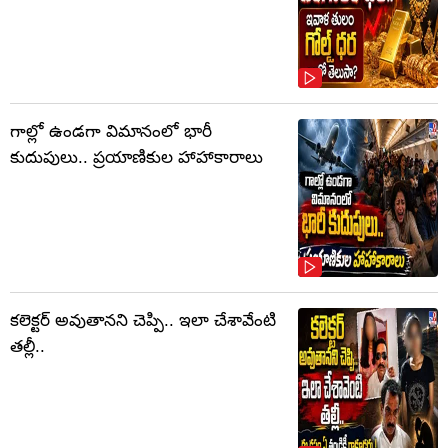
గాల్లో ఉండగా విమానంలో భారీ
కుదుపులు.. ప్రయాణికుల హాహాకారాలు
కలెక్టర్‌ అవుతానని చెప్పి.. ఇలా చేశావేంటి
తల్లీ..