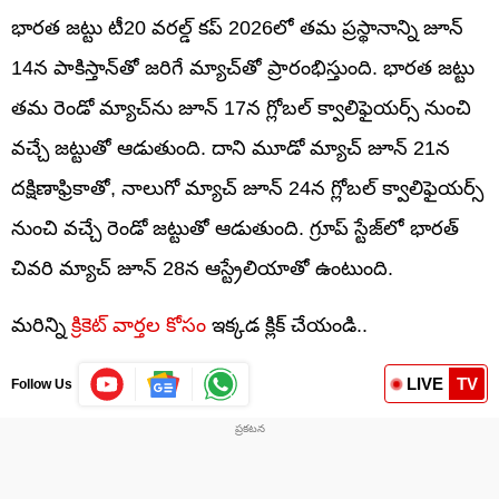
భారత జట్టు టీ20 వరల్డ్ కప్ 2026లో తమ ప్రస్థానాన్ని జూన్
14న పాకిస్తాన్‌తో జరిగే మ్యాచ్‌తో ప్రారంభిస్తుంది. భారత జట్టు
తమ రెండో మ్యాచ్‌ను జూన్ 17న గ్లోబల్ క్వాలిఫైయర్స్ నుంచి
వచ్చే జట్టుతో ఆడుతుంది. దాని మూడో మ్యాచ్ జూన్ 21న
దక్షిణాఫ్రికాతో, నాలుగో మ్యాచ్ జూన్ 24న గ్లోబల్ క్వాలిఫైయర్స్
నుంచి వచ్చే రెండో జట్టుతో ఆడుతుంది. గ్రూప్ స్టేజ్‌లో భారత్
చివరి మ్యాచ్ జూన్ 28న ఆస్ట్రేలియాతో ఉంటుంది.
మరిన్ని
క్రికెట్‌ వార్తల కోసం
ఇక్కడ క్లిక్ చేయండి..
LIVE
TV
Follow Us