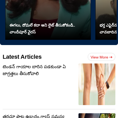
ఈగలు, దోమలే కదా అని లైట్ తీసుకోకండి..
భర్త ఎఫైర్‌న
చాందీపూర్ వైరస్
చావబాదిన భ
Latest Articles
View More
టెండన్‌ గాయాల బారిన పడకుండా ఏ
జాగ్రత్తలు తీసుకోవాలి
తరచూ పొట్ట ఉబ్బరం,గ్యాస్ సమస్య