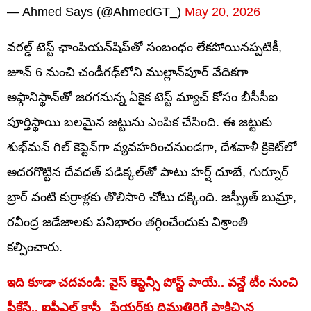
— Ahmed Says (@AhmedGT_)
May 20, 2026
వరల్డ్ టెస్ట్ ఛాంపియన్‌షిప్‌తో సంబంధం లేకపోయినప్పటికీ,
జూన్ 6 నుంచి చండీగఢ్‌లోని ముల్లాన్‌పూర్ వేదికగా
అఫ్గానిస్థాన్‌తో జరగనున్న ఏకైక టెస్ట్ మ్యాచ్ కోసం బీసీసీఐ
పూర్తిస్థాయి బలమైన జట్టును ఎంపిక చేసింది. ఈ జట్టుకు
శుభ్‌మన్ గిల్ కెప్టెన్‌గా వ్యవహరించనుండగా, దేశవాళీ క్రికెట్‌లో
అదరగొట్టిన దేవదత్ పడిక్కల్‌తో పాటు హర్ష్ దూబే, గుర్నూర్
బ్రార్ వంటి కుర్రాళ్లకు తొలిసారి చోటు దక్కింది. జస్ప్రీత్ బుమ్రా,
రవీంద్ర జడేజాలకు పనిభారం తగ్గించేందుకు విశ్రాంతి
కల్పించారు.
ఇది కూడా చదవండి: వైస్ కెప్టెన్సీ పోస్ట్ పాయే.. వన్డే టీం నుంచి
పీకేసే.. ఐపీఎల్ కాస్ట్లీ ప్లేయర్‌కు దిమ్మతిరిగే షాకిచ్చిన