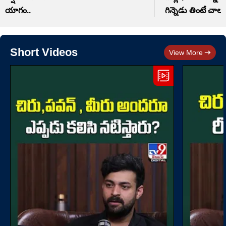
యాగం..
గిన్నెడు తింటే చాలు
Short Videos
View More