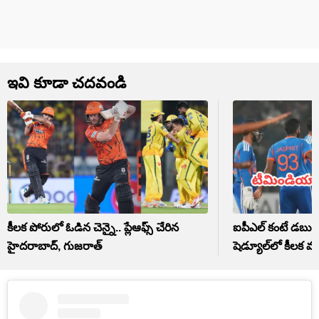
ఇవి కూడా చదవండి
కీలక పోరులో ఓడిన చెన్నై.. ప్లేఆఫ్స్ చేరిన
ఐపీఎల్ కంటే డబుల
హైదరాబాద్, గుజరాత్
షెడ్యూల్‌లో కీలక మా