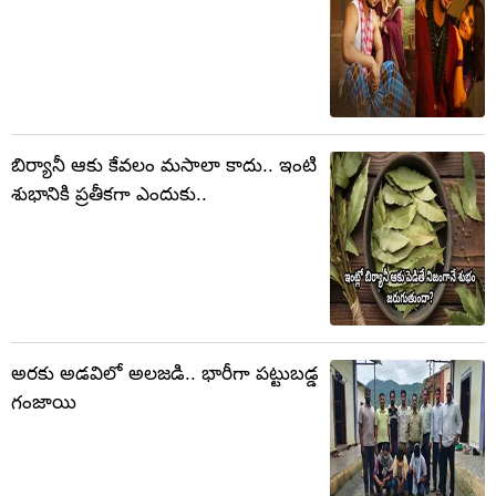
బిర్యానీ ఆకు కేవలం మసాలా కాదు.. ఇంటి
శుభానికి ప్రతీకగా ఎందుకు..
అరకు అడవిలో అలజడి.. భారీగా పట్టుబడ్డ
గంజాయి