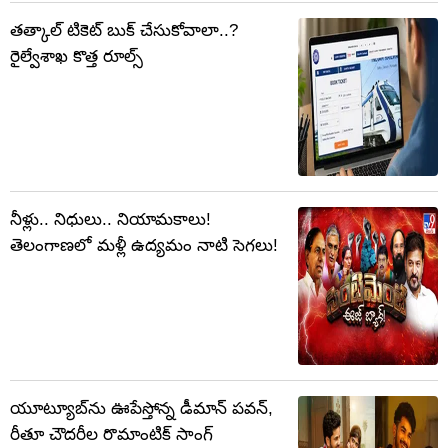
తత్కాల్ టికెట్ బుక్ చేసుకోవాలా..?
రైల్వేశాఖ కొత్త రూల్స్
నీళ్లు.. నిధులు.. నియామకాలు!
తెలంగాణలో మళ్లీ ఉద్యమం నాటి సెగలు!
యూట్యూబ్‌ను ఊపేస్తోన్న డీమాన్ పవన్,
రీతూ చౌదరీల రొమాంటిక్ సాంగ్