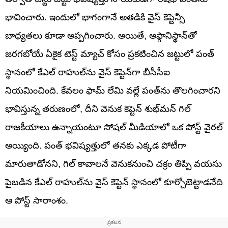
భావించారు. ఇందులో భాగంగానే అతడికి వైస్ కెప్టెన్సీ
బాధ్యతలు కూడా అప్పగించారు. అయితే, అఫ్గానిస్థాన్‌తో
జరగబోయే ఏకైక టెస్ట్ మ్యాచ్ కోసం ప్రకటించిన జట్టులో పంత్
స్థానంలో కేఎల్ రాహుల్‌ను వైస్ కెప్టెన్‌గా బీసీసీఐ
నియమించింది. కేవలం ఫామ్ లేమి వల్లే పంత్‌ను తొలగించారని
భావిస్తున్న తరుణంలో, దీని వెనుక కెప్టెన్ శుభ్‌మన్ గిల్
రాజకీయాలు ఉన్నాయంటూ సోషల్ మీడియాలో ఒక పోస్ట్ వైరల్
అయ్యింది. పంత్ భవిష్యత్తులో తనకు ఎక్కడ పోటీగా
మారుతాడోనని, గిల్ కావాలనే వెనుకనుంచి చక్రం తిప్పి వయసు
పైబడిన కేఎల్ రాహుల్‌ను వైస్ కెప్టెన్ స్థానంలో కూర్చోబెట్టాడనేది
ఆ పోస్ట్ సారాంశం.