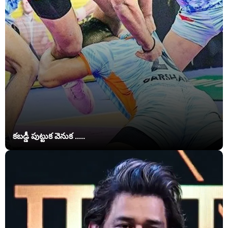
కబడ్డీ పుట్టుక వెనుక .....