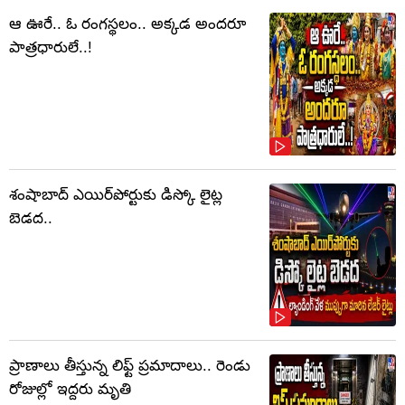
ఆ ఊరే.. ఓ రంగస్థలం.. అక్కడ అందరూ
పాత్రధారులే..!
శంషాబాద్ ఎయిర్‌పోర్టుకు డిస్కో లైట్ల
బెడద..
ప్రాణాలు తీస్తున్న లిఫ్ట్‌ ప్రమాదాలు.. రెండు
రోజుల్లో ఇద్దరు మృతి