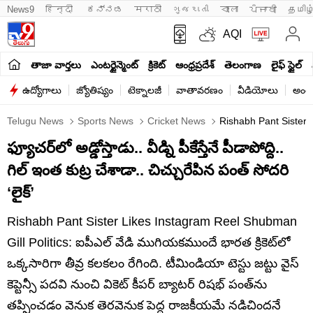
News9
हिन्दी 
ಕನ್ನಡ
मराठी
ગુજરાતી
বাংলা
ਪੰਜਾਬੀ
தமிழ
AQI
తాజా వార్తలు
ఎంటర్టైన్మెంట్
క్రికెట్
ఆంధ్రప్రదేశ్
తెలంగాణ
లైఫ్ స్టైల్
ఉద్యోగాలు
జ్యోతిష్యం
టెక్నాలజీ
వాతావరణం
వీడియోలు
అంతర
Telugu News
Sports News
Cricket News
Rishabh Pant Sister 
ఫ్యూచర్‌లో అడ్డోస్తాడు.. వీడ్ని పీకేస్తేనే పీడాపోద్ది..
గిల్ ఇంత కుట్ర చేశాడా.. చిచ్చురేపిన పంత్ సోదరి
‘లైక్’
Rishabh Pant Sister Likes Instagram Reel Shubman
Gill Politics: ఐపీఎల్ వేడి ముగియకముందే భారత క్రికెట్‌లో
ఒక్కసారిగా తీవ్ర కలకలం రేగింది. టీమిండియా టెస్టు జట్టు వైస్
కెప్టెన్సీ పదవి నుంచి వికెట్ కీపర్ బ్యాటర్ రిషభ్ పంత్‌ను
తప్పించడం వెనుక తెరవెనుక పెద్ద రాజకీయమే నడిచిందనే