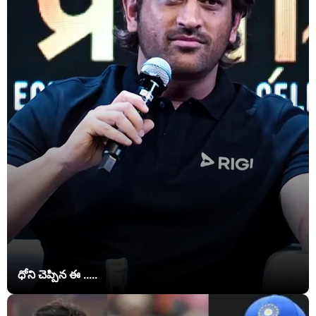
ధోని చెప్పిన ఈ .....