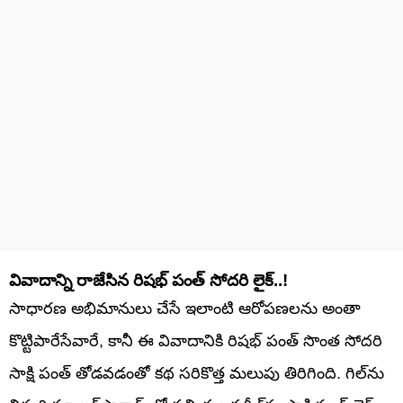
వివాదాన్ని రాజేసిన రిషభ్ పంత్ సోదరి లైక్..!
సాధారణ అభిమానులు చేసే ఇలాంటి ఆరోపణలను అంతా
కొట్టిపారేసేవారే, కానీ ఈ వివాదానికి రిషభ్ పంత్ సొంత సోదరి
సాక్షి పంత్ తోడవడంతో కథ సరికొత్త మలుపు తిరిగింది. గిల్‌ను