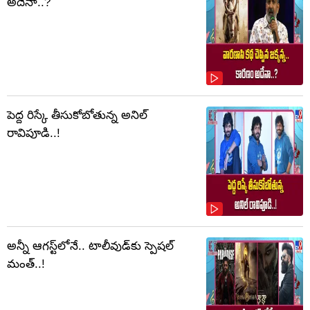
అదేనా..?
పెద్ద రిస్కే తీసుకోబోతున్న అనిల్
రావిపూడి..!
అన్నీ ఆగస్ట్‌లోనే.. టాలీవుడ్‌కు స్పెషల్
మంత్..!