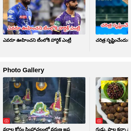
ఎవరూ ఊహించని టీంలోకి హార్దిక్ ఎంట్రీ
చరిత్ర సృష్టించేం
Photo Gallery
వర్షాల కోసం సింహాచలంలో వరుణ జప
గుడ్లు, పాల కన్నా మ