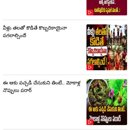
వీళ్లు తలతో కొడితే కొబ్బరికాయైనా
పగలాల్సిందే
ఈ ఆకు పచ్చడి చేసుకుని తింటే.. మోకాళ్ల
నొప్పులు పరార్‌