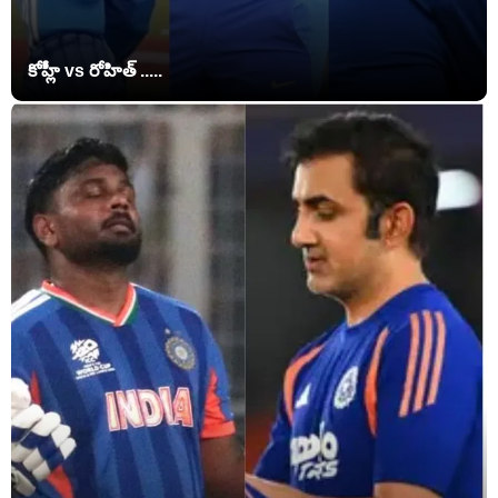
కోహ్లీ vs రోహిత్ .....