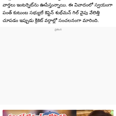
వార్తలు ఇంటర్నెట్‌ను ఊపేస్తున్నాయి. ఈ వివాదంలో స్వయంగా
పంత్ కుటుంబ సభ్యులే కెప్టెన్ శుభ్‌మన్ గిల్‌ వైపు వేలెత్తి
చూపడం ఇప్పుడు క్రికెట్ వర్గాల్లో సంచలనంగా మారింది.