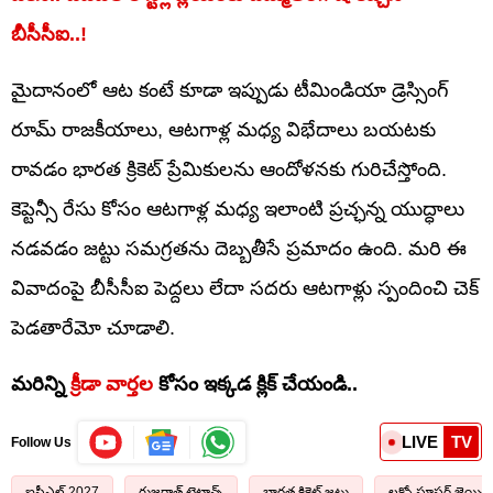
బీసీసీఐ..!
మైదానంలో ఆట కంటే కూడా ఇప్పుడు టీమిండియా డ్రెస్సింగ్
రూమ్ రాజకీయాలు, ఆటగాళ్ల మధ్య విభేదాలు బయటకు
రావడం భారత క్రికెట్ ప్రేమికులను ఆందోళనకు గురిచేస్తోంది.
కెప్టెన్సీ రేసు కోసం ఆటగాళ్ల మధ్య ఇలాంటి ప్రచ్ఛన్న యుద్ధాలు
నడవడం జట్టు సమగ్రతను దెబ్బతీసే ప్రమాదం ఉంది. మరి ఈ
వివాదంపై బీసీసీఐ పెద్దలు లేదా సదరు ఆటగాళ్లు స్పందించి చెక్‌
పెడతారేమో చూడాలి.
మరిన్ని
క్రీడా వార్తల
కోసం ఇక్కడ క్లిక్ చేయండి..
LIVE
TV
Follow Us
ఐపీఎల్ 2027
గుజరాత్ టైటాన్స్
భారత క్రికెట్ జట్టు
లక్నో సూపర్ జెయింట్