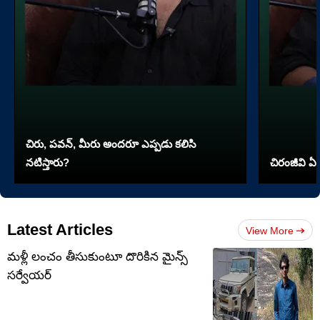
చిరు, పవన్, మీరు అందరూ ఎప్పడు కలిసి
నటిస్తారు?
చిరంజీవి ఏ 
Latest Articles
View More
మళ్లీ లంచం తీసుకుంటూ దొరికిన మైన్స్
సర్వేయర్