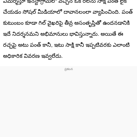
విమర్శిస్తూ ఇన్‌స్టాగ్రామ్‌లో వచ్చిన ఒక రీల్‌ను సాక్షి పంత్ లైక్
చేయడం సోషల్ మీడియాలో దావానలంలా వ్యాపించింది. పంత్
కుటుంబం కూడా గిల్ వైఖరిపై తీవ్ర అసంతృప్తితో ఉందనడానికి
ఇదే నిదర్శనమని అభిమానులు భావిస్తున్నారు. అయితే ఈ
రచ్చపై అటు పంత్ కానీ, ఇటు సాక్షి కానీ ఇప్పటివరకు ఎలాంటి
అధికారిక వివరణ ఇవ్వలేదు.