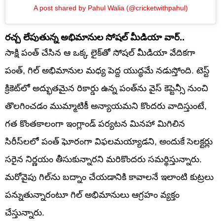
A post shared by Pahul Walia (@cricketwithpahul)
రచ్చ లేపుతున్న అభిమానుల సోషల్ మీడియా వార్..
సాక్షి పంత్ చేసిన ఆ ఒక్క లైక్‌తో సోషల్ మీడియా వేదికగా
పంత్, గిల్ అభిమానుల మధ్య పెద్ద యుద్ధమే నడుస్తోంది. టెస్ట్
క్రికెట్‌లో అద్భుతమైన రికార్డు ఉన్న పంత్‌ను వైస్ కెప్టెన్సీ నుంచి
తొలగించడం ముమ్మాటికీ అన్యాయమని కొందరు వాదిస్తుంటే,
గత కొంతకాలంగా ఇంగ్లాండ్ పర్యటన మినహా మిగిలిన
సిరీస్‌లలో పంత్ ఘోరంగా విఫలమయ్యాడని, అందుకే సెలక్టర్లు
సరైన నిర్ణయం తీసుకున్నారని మరికొందరు సమర్థిస్తున్నారు.
మరోవైపు గిల్‌ను బద్నాం చేయడానికి కావాలనే ఇలాంటి కుట్రలు
పన్నుతున్నారంటూ గిల్ అభిమానులు ఆగ్రహం వ్యక్తం
చేస్తున్నారు.