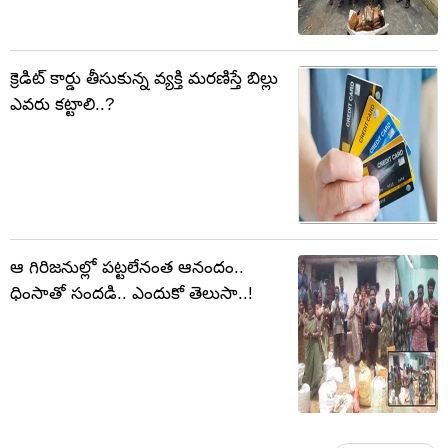
క్రెడిట్ కార్డు తీసుకున్న వ్యక్తి మరణిస్తే బిల్లు
ఎవరు కట్టాలి..?
ఆ గిరిజనుల్లో పట్టలేనంత ఆనందం..
ధింసాతో సందడి.. ఎందుకో తెలుసా..!