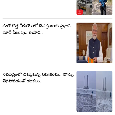
మరో కొత్త వీడియోలో దేశ ప్రజలకు ప్రధాని
మోదీ పిలుపు.. ఈసారి..
సముద్రంలో చిక్కుకున్న నిపుణులు.. తాళ్ళు
తెగిపోవడంతో కలకలం..