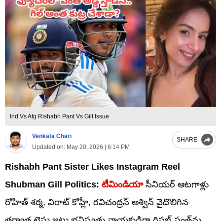
Ind Vs Afg Rishabh Pant Vs Gill Issue
Venkata Chari
SHARE
Updated on:
May 20, 2026 | 6:14 PM
Rishabh Pant Sister Likes Instagram Reel
Shubman Gill Politics:
టీమిండియా
సీనియర్ ఆటగాళ్లు
రోహిత్ శర్మ, విరాట్ కోహ్లీ, రవిచంద్రన్ అశ్విన్ వైదొలిగిన
తర్వాత టెస్టు జట్టు భవిష్యత్తు నాయకుడిగా రిషభ్ పంత్‌ను