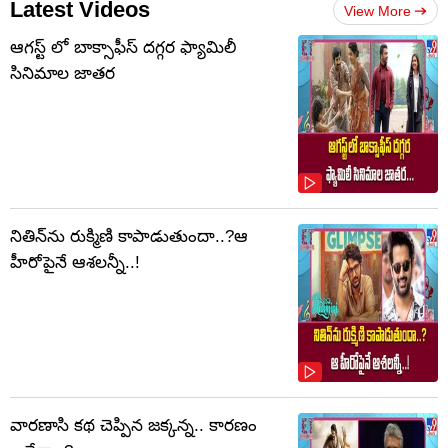
Latest Videos
View More
ఆగస్ట్ లో బాక్సాఫీస్ దగ్గర ఫ్యామిలీ
సినిమాల జాతర
నితిన్‌ను రుక్మిణి కాపాడుతుందా..?ఆ
హీరోపైనే ఆశలన్నీ..!
వారణాసి కథ చెప్పిన జక్కన్న.. కారణం