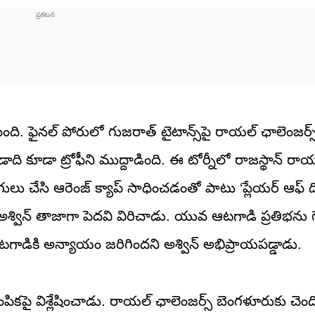
ి. ఫైనల్ పోరులో గుజరాత్ టైటాన్స్‌పై రాయల్ ఛాలెంజర్
ది కూడా ట్రోఫీని ముద్దాడింది. ఈ టోర్నీలో రాజస్థాన్ ర
లు చేసి ఆరెంజ్ క్యాప్ సాధించడంతో పాటు ‘ప్లేయర్ ఆఫ్ ది
అశ్విన్ తాజాగా పెదవి విరిచాడు. యువ ఆటగాడి ప్రతిభను గౌ
ాడికి అన్యాయం జరిగిందని అశ్విన్ అభిప్రాయపడ్డాడు.
ికపై విశ్లేషించాడు. రాయల్ ఛాలెంజర్స్ బెంగళూరుకు చెం