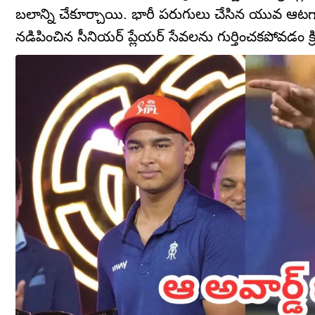
బలాన్ని చేకూర్చాయి. భారీ పరుగులు చేసిన యువ ఆటగ
నడిపించిన సీనియర్ ప్లేయర్ సేవలను గుర్తించకపోవడం క్రి