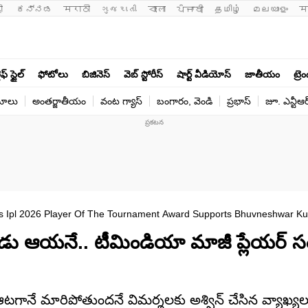
ी 
ಕನ್ನಡ
मराठी
ગુજરાતી
বাংলা
ਪੰਜਾਬੀ
தமிழ்
മലയാളം
म
ఫ్ స్టైల్
ఫోటోలు
బిజినెస్
వెబ్ స్టోరీస్
షార్ట్ వీడియోస్
జాతీయం
ట్రె
యోలు
అంతర్జాతీయం
వంట గ్యాస్
బంగారం, వెండి
ప్రభాస్
జూ. ఎన్టీఆర
s Ipl 2026 Player Of The Tournament Award Supports Bhuvneshwar K
ర్హుడు ఆయనే.. టీమిండియా మాజీ ప్లేయర్
ల ఆటగానే మారిపోతుందనే విమర్శలకు అశ్విన్ చేసిన వ్యాఖ్య