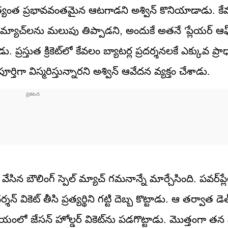
 అత్యంత ప్రభావవంతమైన ఆటగాడని అశ్విన్ కొనియాడాడు. కే
ో మ్యాచ్‌లను మలుపు తిప్పాడని, అందుకే అతనే ‘ప్లేయర్ ఆఫ
 ప్రస్తుత క్రికెట్‌లో కేవలం బ్యాటర్ల ప్రదర్శనలకే ఎక్కువ ప్ర
ూర్తిగా విస్మరిస్తున్నారని అశ్విన్ ఆవేదన వ్యక్తం చేశాడు.
ేసిన బౌలింగ్ స్పెల్ మ్యాచ్‌ గమనాన్నే మార్చేసింది. పవర్‌ప్లే
కెట్ తీసి ప్రత్యర్థిని గట్టి దెబ్బ కొట్టాడు. ఆ తర్వాత డ
ంలో జేసన్ హోల్డర్ వికెట్‌ను పడగొట్టాడు. మొత్తంగా తన