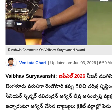
R Ashwin Comments On Vaibhav Suryavanshi Award
Venkata Chari
|
Updated on:
Jun 03, 2026 | 6:59 A
Vaibhav Suryavanshi:
ఐపీఎల్ 2026
సీజన్ ముగిస
బెంగళూరు వరుసగా రెండోసారి కప్పు గెలిచి చరిత్ర సృష్టి
సీనియర్ స్పిన్నర్ రవిచంద్రన్ అశ్విన్ తీవ్ర అసంతృప్తి వ
ఇచ్చారంటూ అశ్విన్ చేసిన వ్యాఖ్యలు క్రికెట్ వర్గాల్లో 