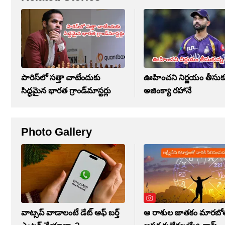
పారిస్‌లో సత్తా చాటేందుకు
ఊహించని నిర్ణయం తీసుకు
సిద్ధమైన భారత గ్రాండ్‌మాస్టర్లు
అజింక్యా రహానే
Photo Gallery
వాట్సప్ వాడాలంటే డేట్ ఆఫ్ బర్త్
ఆ రాశుల జాతకం మారబోతో