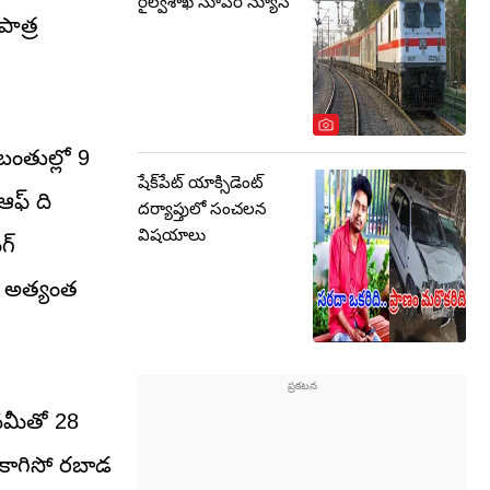
రైల్వేశాఖ సూపర్ న్యూస్
పాత్ర
 బంతుల్లో 9
షేక్‌పేట్ యాక్సిడెంట్
ఆఫ్ ది
దర్యాప్తులో సంచలన
విషయాలు
గ్
ంలో అత్యంత
ానమీతో 28
్ కాగిసో రబాడ