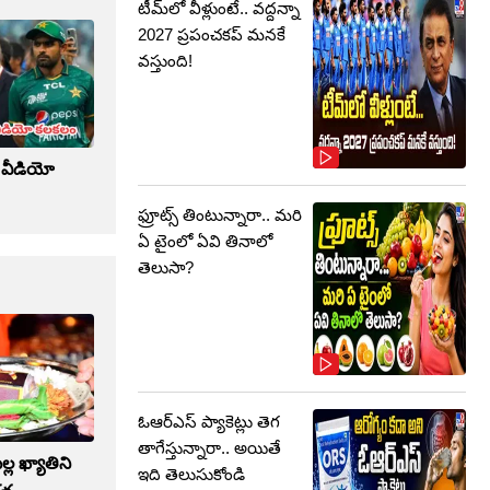
టీమ్‌లో వీళ్లుంటే.. వద్దన్నా
2027 ప్రపంచకప్‌ మనకే
వస్తుంది!
క్ వీడియో
ఫ్రూట్స్‌ తింటున్నారా.. మరి
ఏ టైంలో ఏవి తినాలో
తెలుసా?
ఓఆర్‌ఎస్‌ ప్యాకెట్లు తెగ
తాగేస్తున్నారా.. అయితే
ల్ల ఖ్యాతిని
ఇది తెలుసుకోండి