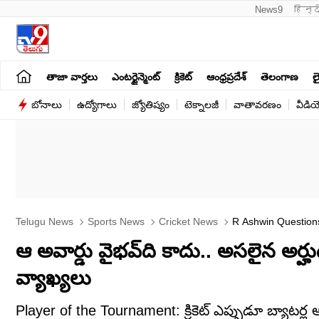
News9
हिन्द
తాజా వార్తలు
ఎంటర్టైన్మెంట్
క్రికెట్
ఆంధ్రప్రదేశ్
తెలంగాణ
లై
బోనాలు
ఉద్యోగాలు
జ్యోతిష్యం
టెక్నాలజీ
వాతావరణం
వీడి
Telugu News
Sports News
Cricket News
R Ashwin Question
ఆ అవార్డు వైభవ్‌ది కాదు.. అసలైన అ
వ్యాఖ్యలు
Player of the Tournament: క్రికెట్ ఎప్పుడూ బ్యాటర్