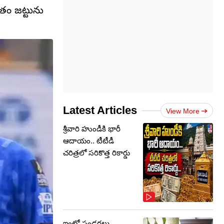
తం జట్టును
Latest Articles
View More
శ్రీవారి హుండీకి భారీ
ఆదాయం.. టీటీడీ
చరిత్రలో సరికొత్త రికార్డు
ఇంట్లో పండగలు,