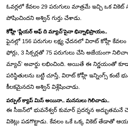
ఓవర్లలో కేవలం 29 పరుగులు మాత్రమే ఇచ్చి ఒక వికెట్
పోషించిందని అశ్విన్ గుర్తు చేశాడు.
కోహ్లీ ‘ప్లేయర్ ఆఫ్ ది మ్యాచ్’పైనా భిన్నాభిప్రాయం..
ఫైనల్లో 156 పరుగుల లక్ష్య ఛేదనలో విరాట్ కోహ్లీ కేవలం
ఫోర్లు, 3 సిక్సర్లతో 75 పరుగులు చేసి అజేయంగా నిలిచాడ
మ్యాచ్’ అవార్డు లభించింది. అయితే ఈ నిర్ణయంతో కూడా అ
పరిస్థితులను బట్టి చూస్తే, విరాట్ కోహ్లీ ఇన్నింగ్స్ కం
కీలకమైనదని అశ్విన్ విశ్లేషించాడు.
పర్పుల్ క్యాప్ మిస్ అయినా.. మనసులు గెలిచాడు..
ఈ సీజన్‌లో భువనేశ్వర్ కుమార్ ప్రదర్శన అద్భుతమనే చ
వికెట్లు పడగొట్టాడు. కేవలం ఒకే ఒక్క వికెట్ తేడాతో ఆ