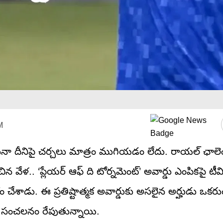
M
ినా దీనిపై చర్చలు మాత్రం ముగియడం లేదు. రాయల్ ఛాలెం
ంచిన వేళ.. ‘ప్లేయర్ ఆఫ్ ది టోర్నమెంట్’ అవార్డు ఎంపికపై 
్యక్తం చేశాడు. ఈ ప్రతిష్టాత్మక అవార్డుకు అసలైన అర్హుడు ఒకర
పెను సంచలనం రేపుతున్నాయి.