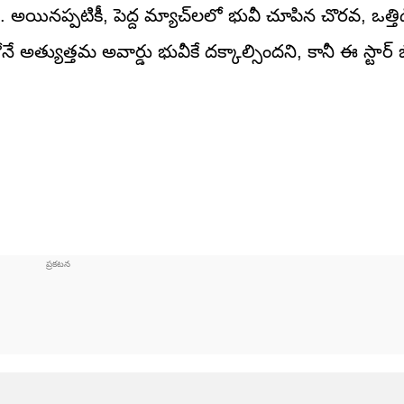
డు. అయినప్పటికీ, పెద్ద మ్యాచ్‌లలో భువీ చూపిన చొరవ, ఒత్తి
త్యుత్తమ అవార్డు భువీకే దక్కాల్సిందని, కానీ ఈ స్టార్ బౌ