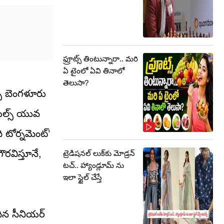
ఫ్రూట్స్‌ తింటున్నారా.. మరి
ఏ టైంలో ఏవి తినాలో
తెలుసా?
స్ బెంగళూరు
ాయల్స్ యువ
 టోర్నమెంట్’
రవిస్తూనే,
ట్రెడిషనల్ లుక్‌కు మోడ్రన్
టచ్.. హ్యాండ్లూమ్ ను
ఇలా స్టైల్ చేస్తే
దిన సీనియర్