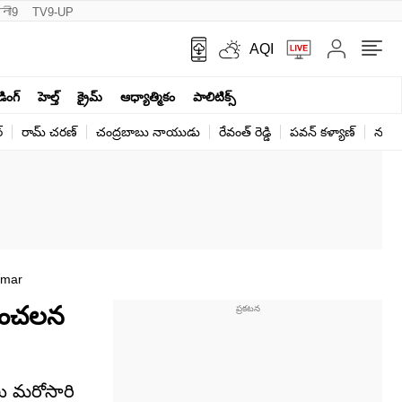
नी9
TV9-UP
AQI
ండింగ్
హెల్త్‌
క్రైమ్
ఆధ్యాత్మికం
పాలిటిక్స్‌
్
రామ్ చ‌ర‌ణ్‌
చంద్రబాబు నాయుడు
రేవంత్ రెడ్డి
పవన్ కళ్యాణ్
నరేంద
umar
 సంచలన
లు మరోసారి