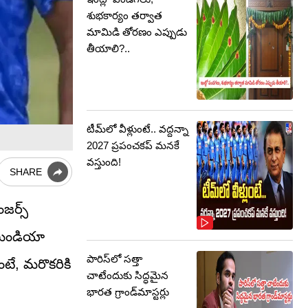
శుభకార్యం తర్వాత
మామిడి తోరణం ఎప్పుడు
తీయాలి?..
టీమ్‌లో వీళ్లుంటే.. వద్దన్నా
2027 ప్రపంచకప్‌ మనకే
వస్తుంది!
SHARE
జర్స్
టీమిండియా
పారిస్‌లో సత్తా
ుంటే, మరొకరికి
చాటేందుకు సిద్ధమైన
భారత గ్రాండ్‌మాస్టర్లు