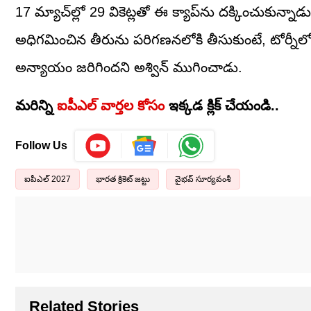
17 మ్యాచ్‌ల్లో 29 వికెట్లతో ఈ క్యాప్‌ను దక్కించుకున్నా
అధిగమించిన తీరును పరిగణనలోకి తీసుకుంటే, టోర్నీలోనే అ
అన్యాయం జరిగిందని అశ్విన్ ముగించాడు.
మరిన్ని
ఐపీఎల్ వార్తల కోసం
ఇక్కడ క్లిక్ చేయండి..
Follow Us
ఐపీఎల్ 2027
భారత క్రికెట్ జట్టు
వైభవ్ సూర్యవంశీ
Related Stories