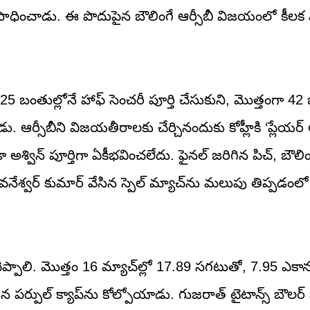
 సాధించాడు. ఈ పొదుపైన బౌలింగే ఆర్సీబీ విజయంలో కీలక 
 25 బంతుల్లోనే హాఫ్ సెంచరీ పూర్తి చేసుకుని, మొత్తంగా 42
ు. ఆర్సీబీని విజయతీరాలకు చేర్చినందుకు కోహ్లీకి ‘ప్లేయర్ 
శ్విన్ పూర్తిగా ఏకీభవించలేదు. ఫైనల్ జరిగిన పిచ్, బౌలిం
టే భువనేశ్వర్ కుమార్ వేసిన స్పెల్ మ్యాచ్‌ను మలుపు తిప్పడ
ెప్పాలి. మొత్తం 16 మ్యాచ్‌ల్లో 17.89 సగటుతో, 7.95 ఎక
యన పర్పుల్ క్యాప్‌ను కోల్పోయాడు. గుజరాత్ టైటాన్స్ బౌలర