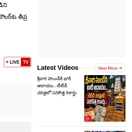
డిని
లర్‌కు తీవ్ర
LIVE
TV
Latest Videos
View More
శ్రీవారి హుండీకి భారీ
ఆదాయం.. టీటీడీ
చరిత్రలో సరికొత్త రికార్డు