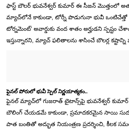
ఫాస్ట్ బౌలర్ భువనేశ్వర్ కుమార్ ఈ సీజన్ మొత్తంలో
మ్యాచ్‌లోనే కాకుండా, టోర్నీ పొడుగునా భువీ ఒంటిచేత్త
టోర్నమెంట్’ అవార్డుకు వంద శాతం అర్హుడని స్పష్టం చేశాడు.
ఇస్తున్నారని, మ్యాచ్ ఫలితాలను శాసించే బౌలర్ల కష్టాన్ని ప
ఫైనల్‌ పోరులో భువీ స్పెల్ నిర్ణయాత్మకం..
ఫైనల్ మ్యాచ్‌లో గుజరాత్ టైటాన్స్‌పై భువనేశ్వర్ కుమార్ వ
బౌలింగ్ చేయడమే కాకుండా, ప్రమాదకరమైన సాయి సుదర్శన్ వి
పాత బంతితో అద్భుత నియంత్రణ ప్రదర్శించి, కీలక సమయ