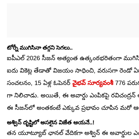
టోర్నీ ముగిసినా తగ్గని సెగలు..
ఐపీఎల్ 2026 సీజన్ అత్యంత ఉత్కంఠభరితంగా ముగిసింద
ఐదు వికెట్ల తేడాతో విజయం సాధించి, వరుసగా రెండో ఏడా
సంచలనం, 15 ఏళ్ల ఓపెనర్
వైభవ్ సూర్యవంశీ
776 పరుగు
గా నిలిచాడు. అయితే, ఈ అవార్డు ఎంపికపై రవిచంద్రన్ 
ఈ సీజన్‌లో అంతకంటే ఎక్కువ ప్రభావం చూపిన మరో ఆటగ
అశ్విన్ దృష్టిలో అసలైన విజేత ఆయనే..!
తన యూట్యూబ్ ఛానల్‌ వేదికగా అశ్విన్ ఈ అవార్డుల ఎంప