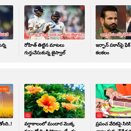
న్న
రోహిత్ తిట్టిన మాటలు
ఇర్ఫాన్ పఠాన్‌పై ఫే
గుర్తుచేసుకున్న జైస్వాల్
కలకలం
ంది..!
వర్షాకాలంలో మందార మొక్క
ప్రపంచ వేదికపై సిరిసి