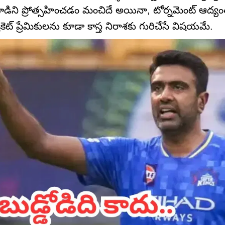
ాడిని ప్రోత్సహించడం మంచిదే అయినా, టోర్నమెంట్ ఆద్యం
కెట్ ప్రేమికులను కూడా కాస్త నిరాశకు గురిచేసే విషయమే.