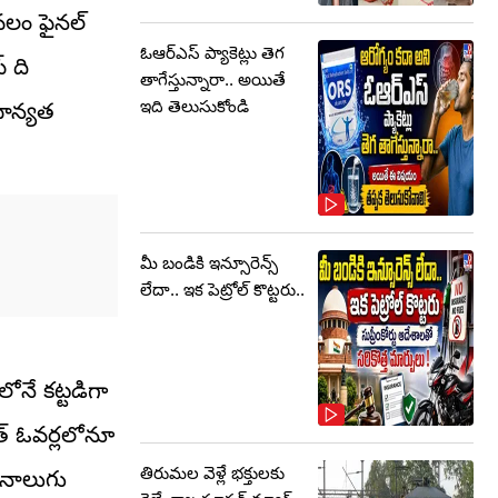
వలం ఫైనల్
ఓఆర్‌ఎస్‌ ప్యాకెట్లు తెగ
్ ది
తాగేస్తున్నారా.. అయితే
ఇది తెలుసుకోండి
ాధాన్యత
మీ బండికి ఇన్సూరెన్స్
లేదా.. ఇక పెట్రోల్ కొట్టరు..
లోనే కట్టడిగా
ెత్ ఓవర్లలోనూ
తిరుమల వెళ్లే భక్తులకు
 నాలుగు