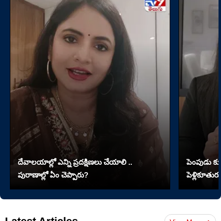
దేవాలయాల్లో ఎన్ని ప్రదక్షిణలు చేయాలి ..
పెంపుడు కుక్
పురాణాల్లో ఏం చెప్పారు?
పెళ్లికూతురు