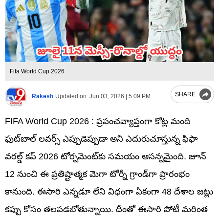
Fifa World Cup 2026
SHARE
Rakesh
Updated on:
Jun 03, 2026 | 5:09 PM
FIFA World Cup 2026 : ప్రపంచవ్యాప్తంగా కోట్ల మంది
ఫుట్‌బాల్ లవర్స్ ఎప్పుడెప్పుడా అని ఎదురుచూస్తున్న ఫిఫా
వరల్డ్ కప్ 2026 టోర్నమెంట్‌కు సమయం ఆసన్నమైంది. జూన్
12 నుంచి ఈ ప్రతిష్టాత్మక మెగా టోర్నీ గ్రాండ్‌గా ప్రారంభం
కానుంది. ఈసారి ఎన్నడూ లేని విధంగా ఏకంగా 48 దేశాల జట్లు
కప్పు కోసం తలపడబోతున్నాయి. దీంతో ఈసారి పోటీ మరింత