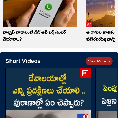
వాట్సప్ వాడాలంటే డేట్ ఆఫ్ బర్త్ ఎంటర్
ఆ రాశుల జాతకం మ
చేయాలా..?
కుబేరలయ్యే ఛాన్స్
Short Videos
View More