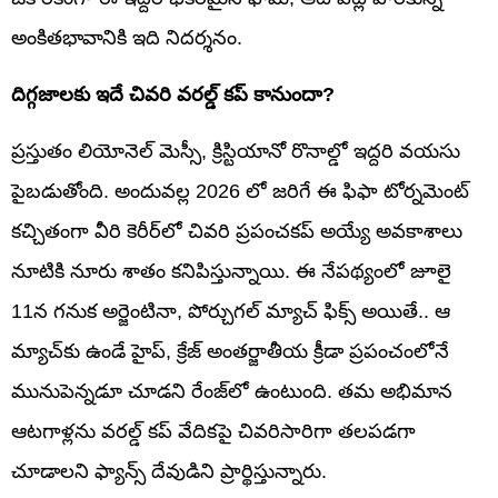
అంకితభావానికి ఇది నిదర్శనం.
దిగ్గజాలకు ఇదే చివరి వరల్డ్ కప్ కానుందా?
ప్రస్తుతం లియోనెల్ మెస్సీ, క్రిస్టియానో రొనాల్డో ఇద్దరి వయసు
పైబడుతోంది. అందువల్ల 2026 లో జరిగే ఈ ఫిఫా టోర్నమెంట్‌
కచ్చితంగా వీరి కెరీర్‌లో చివరి ప్రపంచకప్ అయ్యే అవకాశాలు
నూటికి నూరు శాతం కనిపిస్తున్నాయి. ఈ నేపథ్యంలో జూలై
11న గనుక అర్జెంటినా, పోర్చుగల్ మ్యాచ్ ఫిక్స్ అయితే.. ఆ
మ్యాచ్‌కు ఉండే హైప్, క్రేజ్ అంతర్జాతీయ క్రీడా ప్రపంచంలోనే
మునుపెన్నడూ చూడని రేంజ్‌లో ఉంటుంది. తమ అభిమాన
ఆటగాళ్లను వరల్డ్ కప్ వేదికపై చివరిసారిగా తలపడగా
చూడాలని ఫ్యాన్స్ దేవుడిని ప్రార్థిస్తున్నారు.