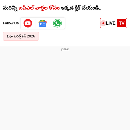
మరిన్ని
ఐపీఎల్ వార్తల కోసం
ఇక్కడ క్లిక్ చేయండి..
LIVE
TV
Follow Us
ఫిఫా వరల్డ్ కప్ 2026