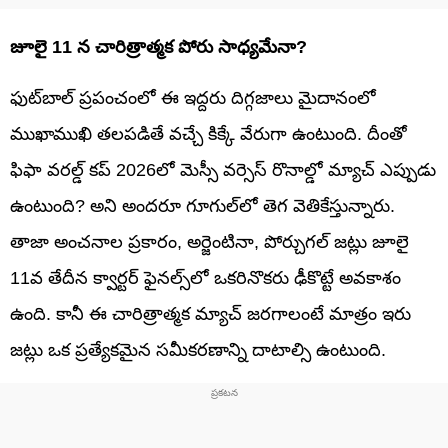
జూలై 11 న చారిత్రాత్మక పోరు సాధ్యమేనా?
ఫుట్‌బాల్ ప్రపంచంలో ఈ ఇద్దరు దిగ్గజాలు మైదానంలో
ముఖాముఖి తలపడితే వచ్చే కిక్కే వేరుగా ఉంటుంది. దీంతో
ఫిఫా వరల్డ్ కప్ 2026లో మెస్సీ వర్సెస్ రొనాల్డో మ్యాచ్ ఎప్పుడు
ఉంటుంది? అని అందరూ గూగుల్‌లో తెగ వెతికేస్తున్నారు.
తాజా అంచనాల ప్రకారం, అర్జెంటినా, పోర్చుగల్ జట్లు జూలై
11వ తేదీన క్వార్టర్ ఫైనల్స్‌లో ఒకరినొకరు ఢీకొట్టే అవకాశం
ఉంది. కానీ ఈ చారిత్రాత్మక మ్యాచ్ జరగాలంటే మాత్రం ఇరు
జట్లు ఒక ప్రత్యేకమైన సమీకరణాన్ని దాటాల్సి ఉంటుంది.