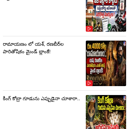
రామాయణం లో యశ్, రణబీర్‌ల
పారితోషికం మైండ్‌ బ్లాంకే!
కింగ్ కోబ్రా గూడును ఎప్పుడైనా చూశారా..