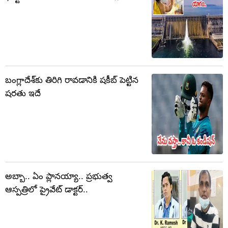
బంగ్లాదేశ్‌కు తిరిగి రావడానికి షకీబ్ పెట్టిన
షరతు ఇదే
అబ్బా.. ఏం ప్లానయ్యా.. ప్రభుత్వ
ఆస్పత్రిలో ప్రైవేట్ డాక్టర్..