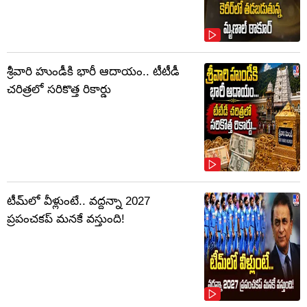
శ్రీవారి హుండీకి భారీ ఆదాయం.. టీటీడీ
చరిత్రలో సరికొత్త రికార్డు
టీమ్‌లో వీళ్లుంటే.. వద్దన్నా 2027
ప్రపంచకప్‌ మనకే వస్తుంది!