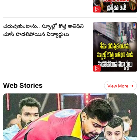
చదువుకుంటాను.. స్కూల్లో కొత్త అతిథిని
చూసి హడలిపోయిన విద్యార్ధులు
Web Stories
View More