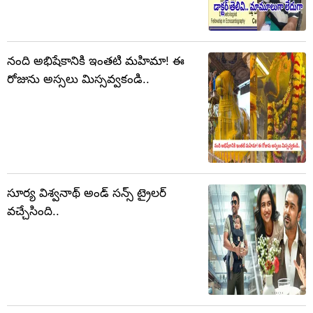
నంది అభిషేకానికి ఇంతటి మహిమా! ఈ
రోజును అస్సలు మిస్సవ్వకండి..
సూర్య విశ్వనాథ్ అండ్ సన్స్ ట్రైలర్
వచ్చేసింది..