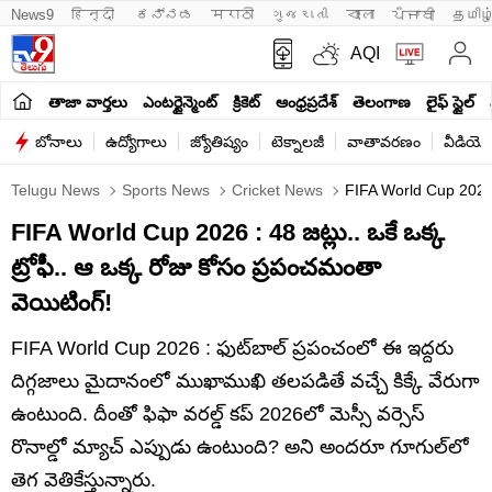
News9
हिन्दी 
ಕನ್ನಡ
मराठी
ગુજરાતી
বাংলা
ਪੰਜਾਬੀ
தமிழ
AQI
తాజా వార్తలు
ఎంటర్టైన్మెంట్
క్రికెట్
ఆంధ్రప్రదేశ్
తెలంగాణ
లైఫ్ స్టైల్
బోనాలు
ఉద్యోగాలు
జ్యోతిష్యం
టెక్నాలజీ
వాతావరణం
వీడియో
Telugu News
Sports News
Cricket News
FIFA World Cup 2026
FIFA World Cup 2026 : 48 జట్లు.. ఒకే ఒక్క
ట్రోఫీ.. ఆ ఒక్క రోజు కోసం ప్రపంచమంతా
వెయిటింగ్!
FIFA World Cup 2026 : ఫుట్‌బాల్ ప్రపంచంలో ఈ ఇద్దరు
దిగ్గజాలు మైదానంలో ముఖాముఖి తలపడితే వచ్చే కిక్కే వేరుగా
ఉంటుంది. దీంతో ఫిఫా వరల్డ్ కప్ 2026లో మెస్సీ వర్సెస్
రొనాల్డో మ్యాచ్ ఎప్పుడు ఉంటుంది? అని అందరూ గూగుల్‌లో
తెగ వెతికేస్తున్నారు.