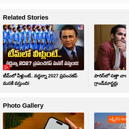
Related Stories
టీమ్‌లో వీళ్లుంటే.. వద్దన్నా 2027 ప్రపంచకప్‌
పారిస్‌లో సత్తా చా
మనకే వస్తుంది!
గ్రాండ్‌మాస్టర్లు
Photo Gallery