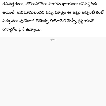
రసవత్తరంగా, హోరాహోరీగా సాగడం ఖాయంగా కనిపిస్తోంది.
అయితే, అభిమానులందరి కళ్ళు మాత్రం ఈ జట్లు అన్నింటి కంటే
ఎక్కువగా ఫుట్‌బాల్ లెజెండ్స్ లియోనెల్ మెస్సీ, క్రిస్టియానో
రొనాల్డోల పైనే ఉన్నాయి.