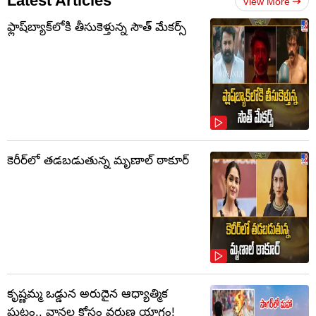
Latest Articles
View More
ఫ్లాష్‌బ్యాక్‌లోకి తీసుకెళ్తున్న సౌత్‌ మేకర్స్‌
కెరీర్‌లో తడబడుతున్న మృణాల్ ఠాకూర్
కృష్ణమ్మ ఒడ్డున అరుదైన ఆధ్యాత్మిక
ఘట్టం.. వానల కోసం వరుణ యాగం!