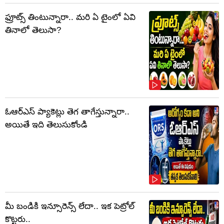
ఫ్రూట్స్‌ తింటున్నారా.. మరి ఏ టైంలో ఏవి
తినాలో తెలుసా?
ఓఆర్‌ఎస్‌ ప్యాకెట్లు తెగ తాగేస్తున్నారా..
అయితే ఇది తెలుసుకోండి
మీ బండికి ఇన్సూరెన్స్ లేదా.. ఇక పెట్రోల్
కొట్టరు..