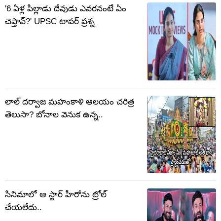
'6 ఏళ్ల పిల్లాడు దేవుడు ఎవరనంటే ఏం
చెప్తావ్‌?' UPSC టాపర్ ప్రశ్న
లాల్ దర్వాజ మహంకాళి ఆలయం చరిత్ర
తెలుసా? బోనాల వెనుక ఉన్న..
సినిమాలో ఆ స్టార్ హీరోను ట్రోల్
చేయలేదు..