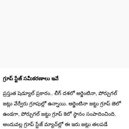
గ్రూప్ స్టేజ్ సమీకరణాలు ఇవే
ప్రస్తుత షెడ్యూల్ ప్రకారం.. లీగ్ దశలో అర్జెంటినా, పోర్చుగల్
జట్లు వేర్వేరు గ్రూపుల్లో ఉన్నాయి. అర్జెంటినా జట్టు గ్రూప్ జెలో
ఉండగా, పోర్చుగల్ జట్టు గ్రూప్ కెలో స్థానం సంపాదించింది.
అందువల్ల గ్రూప్ స్టేజ్ మ్యాచ్‌ల్లో ఈ ఇరు జట్లు తలపడే