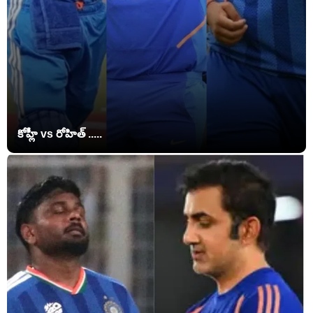
కోహ్లీ vs రోహిత్ .....