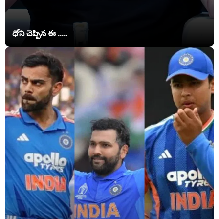
ధోని చెప్పిన ఈ .....