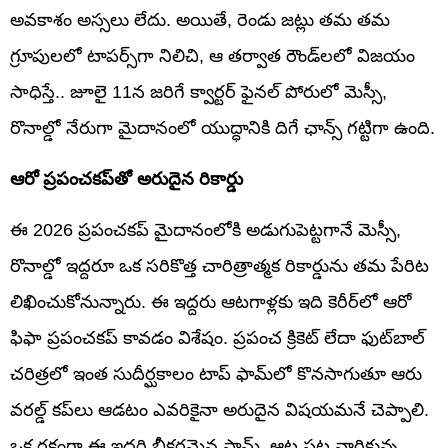
అవకాశం అస్సలు లేదు. అయితే, రెండు జట్లు తమ తమ
గ్రూపులలో టాపర్స్‌గా నిలిచి, ఆ తర్వాత రౌండ్‌లలో విజయం
సాధిస్తే.. జూలై 11న జరిగే క్వార్టర్ ఫైనల్ పోరులో మెస్సీ,
రొనాల్డో నేరుగా మైదానంలో యుద్ధానికి దిగే ఛాన్స్ గట్టిగా ఉంది.
ఆరో ప్రపంచకప్‌తో అరుదైన రికార్డు
ఈ 2026 ప్రపంచకప్ మైదానంలోకి అడుగుపెట్టగానే మెస్సీ,
రొనాల్డో ఇద్దరూ ఒక సరికొత్త చారిత్రాత్మక రికార్డును తమ పేరిట
లిఖించుకోనున్నారు. ఈ ఇద్దరు ఆటగాళ్లకు ఇది కెరీర్‌లో ఆరో
ఫిఫా ప్రపంచకప్ కావడం విశేషం. ప్రపంచ క్రికెట్ లేదా ఫుట్‌బాల్
చరిత్రలో ఇంత సుదీర్ఘకాలం టాప్ ఫామ్‌లో కొనసాగుతూ ఆరు
వరల్డ్ కప్‌లు ఆడటం ఎవరికైనా అరుదైన విషయమనే చెప్పాలి.
ఒక రకంగా ఈ ఇద్దరి భీకరమైన ఫామ్, ఆట పట్ల వారికున్న