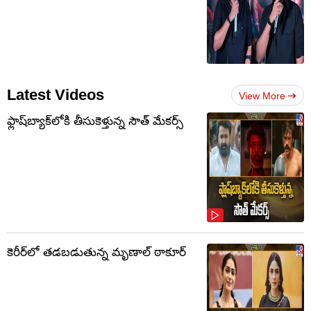
Latest Videos
View More
ఫ్లాష్‌బ్యాక్‌లోకి తీసుకెళ్తున్న సౌత్‌ మేకర్స్‌
కెరీర్‌లో తడబడుతున్న మృణాల్ ఠాకూర్