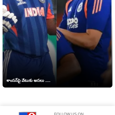
శాంసన్‌పై వేటుకు అసలు .....
FOLLOW US ON