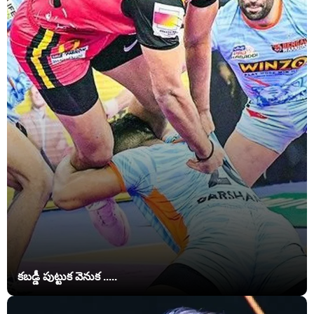
కబడ్డీ పుట్టుక వెనుక .....